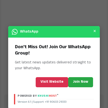
×
WhatsApp
Don't Miss Out! Join Our WhatsApp
Group!
Get latest news updates delivered straight to
your WhatsApp.
Visit Website
Join Now
®
POWERED BY
KHUSHI
HOST
Jana Jeevala
Version 6.1 | Support +91 90603 29333