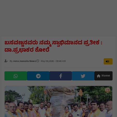
ಬಸವಣ್ಣನವರು ನಮ್ಮ ಸ್ವಾಭಿಮಾನದ ಪ್ರತೀಕ :
ಡಾ.ಪ್ರಭಾಕರ ಕೋರೆ
By
Jana Jeevala News
May 09, 2026 - 08:46 AM
Home