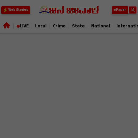
ePaper
Web Stories
|
|
|
|
|
|
LIVE
Local
Crime
State
National
Internati