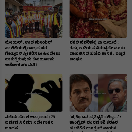
ಮೇಯರ್, ಉಪ ಮೇಯರ್
ನಕಲಿ ಹೆಸರಿನಲ್ಲಿ 25 ಮದುವೆ ;
ಪಾಲಿಕೆಯಲ್ಲಿ ರಾಜ್ಯದ ಪರ
ತಮ್ಮ ಅಳಿಯನ ವಿರುದ್ಧವೇ ದೂರು
ಗೊತ್ತುವಳಿ ಸ್ವೀಕರಿಸಲು ಹಿಂದೇಟು
ದಾಖಲಿಸಿದ ಬಿಜೆಪಿ ಶಾಸಕ : ಇಬ್ಬರ
ಹಾಕುತ್ತಿರುವುದು ವಿಪರ್ಯಾಸ:
ಬಂಧನ
ಅಶೋಕ ಚಂದರಗಿ
ನಟಿಯ ಮೇಲೆ ಅತ್ಯಾಚಾರ ; 73
ʼಪ್ರತಿಭಟನೆ ಪ್ರತಿಧ್ವನಿಸಲಿಲ್ಲ….ʼ :
ವರ್ಷದ ಸಿನೆಮಾ ನಿರ್ದೇಶಕನ
ಕಾಂಗ್ರೆಸ್‌ ಸಂಸದ ಶಶಿ ತರೂರ
ಬಂಧನ
ಹೇಳಿಕೆಗೆ ಕಾಂಗ್ರೆಸ್‌ ನಾಯಕ