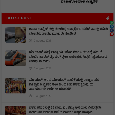
ವೇಣುಗೋಪಾಲ ಎಚ್ಚರಿಕೆ
LATEST POST
ಶಾಲಾ ಹಾಸ್ಟೆಲ್‌ನಲ್ಲಿ ಮಲಗಿದ್ದ ವಿದ್ಯಾರ್ಥಿನಿಯರಿಗೆ ಹಾವು ಕಡಿತ;
ಮೂವರು ಸಾವು, ಮೂವರು ಗಂಭೀರ
10 August 2026
ಬೆಳಗಾವಿಗೆ ಮತ್ತೆ ಅನ್ಯಾಯ : ಬೆಂಗಳೂರು–ಮುಂಬೈ ನಡುವೆ
ವಂದೇ ಭಾರತ್ ಸ್ಲೀಪರ್ ರೈಲು ಆರಂಭಕ್ಕೆ ಸಿದ್ಧತೆ : ಪ್ರಯಾಣದ
ಅವಧಿ 16 ತಾಸು
10 August 2026
ಮೇಯರ್, ಉಪ ಮೇಯರ್ ಪಾಲಿಕೆಯಲ್ಲಿ ರಾಜ್ಯದ ಪರ
ಗೊತ್ತುವಳಿ ಸ್ವೀಕರಿಸಲು ಹಿಂದೇಟು ಹಾಕುತ್ತಿರುವುದು
ವಿಪರ್ಯಾಸ: ಅಶೋಕ ಚಂದರಗಿ
10 August 2026
ನಕಲಿ ಹೆಸರಿನಲ್ಲಿ 25 ಮದುವೆ ; ತಮ್ಮ ಅಳಿಯನ ವಿರುದ್ಧವೇ
ದೂರು ದಾಖಲಿಸಿದ ಬಿಜೆಪಿ ಶಾಸಕ : ಇಬ್ಬರ ಬಂಧನ