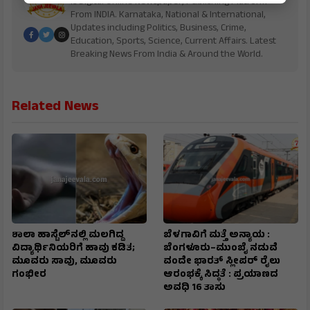
is Digital Online Newspaper, Publishing Platform
From INDIA. Karnataka, National & International,
Updates including Politics, Business, Crime,
Education, Sports, Science, Current Affairs. Latest
Breaking News From India & Around the World.
Related News
ಶಾಲಾ ಹಾಸ್ಟೆಲ್‌ನಲ್ಲಿ ಮಲಗಿದ್ದ
ಬೆಳಗಾವಿಗೆ ಮತ್ತೆ ಅನ್ಯಾಯ :
ವಿದ್ಯಾರ್ಥಿನಿಯರಿಗೆ ಹಾವು ಕಡಿತ;
ಬೆಂಗಳೂರು–ಮುಂಬೈ ನಡುವೆ
ಮೂವರು ಸಾವು, ಮೂವರು
ವಂದೇ ಭಾರತ್ ಸ್ಲೀಪರ್ ರೈಲು
ಗಂಭೀರ
ಆರಂಭಕ್ಕೆ ಸಿದ್ಧತೆ : ಪ್ರಯಾಣದ
ಅವಧಿ 16 ತಾಸು