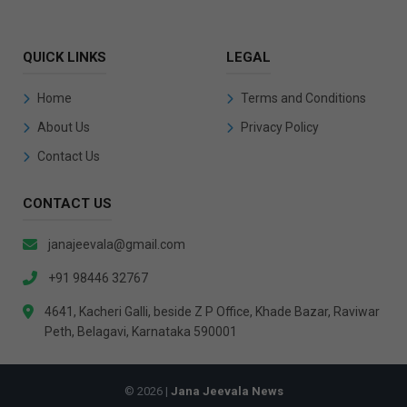
QUICK LINKS
LEGAL
Home
Terms and Conditions
About Us
Privacy Policy
Contact Us
CONTACT US
janajeevala@gmail.com
+91 98446 32767
4641, Kacheri Galli, beside Z P Office, Khade Bazar, Raviwar
Peth, Belagavi, Karnataka 590001
© 2026 |
Jana Jeevala News