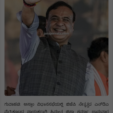
ಗುವಾಹಟಿ: ಅಸ್ಸಾಂ ವಿಧಾನಸಭೆಯಲ್ಲಿ ಬಿಜೆಪಿ ನೇತೃತ್ವದ ಎನ್‌ಡಿಎ
ಮೈತ್ರಿಕೂಟದ ನಾಯಕರಾಗಿ ಹಿಮಂತ ಬಿಸ್ವಾ ಶರ್ಮಾ ಭಾನುವಾರ