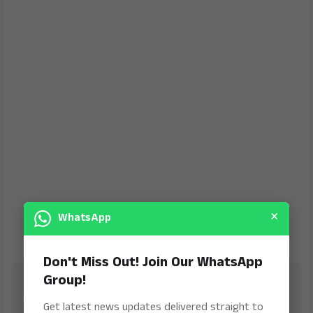
×
WhatsApp
Don't Miss Out! Join Our WhatsApp
Group!
Jana Jeevala
is Digital Online Newspaper, Publishing Platform
Get latest news updates delivered straight to