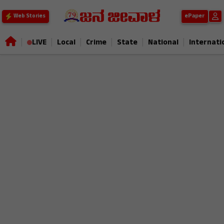
ePaper
Web Stories
|
|
|
|
|
|
LIVE
Local
Crime
State
National
Internati