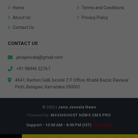
Home
Terms and Conditions
About Us
Privacy Policy
Contact Us
CONTACT US
janajeevala@gmail.com
+91 98446 32767
4641, Kacheri Galli, beside Z P Office, Khade Bazar, Raviwar
Peth, Belagavi, Karnataka 590001
© 2026 |
Jana Jeevala News
Powered By:
KHUSHIHOST NEWS CMS PRO
Support - 10:00 AM - 8:00 PM (IST)
Live Chat