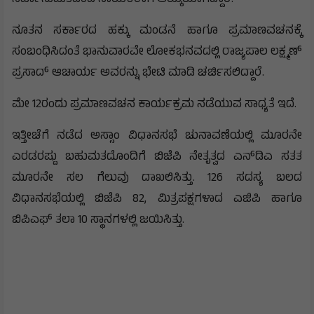
ನೂತನ ಸರ್ಕಾರದ ಹಕ್ಕು ಮಂಡನೆ ಹಾಗೂ ಪ್ರಮಾಣವಚನಕ್ಕೆ
ಸಂಬಂಧಿಸಿದಂತೆ ಭಾನುವಾರವೇ ಲೋಕಭನವದಲ್ಲಿ ರಾಜ್ಯಪಾಲ ಲಕ್ಷ್ಮಣ್
ಪ್ರಸಾದ್‌ ಆಚಾರ್ಯ ಅವರನ್ನು ಭೇಟಿ ಮಾಡಿ ಚರ್ಚಿಸಲಿದ್ದಾರೆ.
ಮೇ 12ರಂದು ಪ್ರಮಾಣವಚನ ಕಾರ್ಯಕ್ರಮ ನಡೆಯುವ ಸಾಧ್ಯತೆ ಇದೆ.
ಇತ್ತೀಚೆಗೆ ನಡೆದ ಅಸ್ಸಾಂ ವಿಧಾನಸಭೆ ಚುನಾವಣೆಯಲ್ಲಿ ಮೂರನೇ
ಎರಡರಷ್ಟು ಬಹುಮತದೊಂದಿಗೆ ಬಿಜೆಪಿ ನೇತೃತ್ವದ ಎನ್‌ಡಿಎ ಸತತ
ಮೂರನೇ ಸಲ ಗೆಲುವು ದಾಖಲಿಸಿತ್ತು. 126 ಸದಸ್ಯ ಬಲದ
ವಿಧಾನಸಭೆಯಲ್ಲಿ ಬಿಜೆಪಿ 82, ಮಿತ್ರಪಕ್ಷಗಳಾದ ಎಜಿಪಿ ಹಾಗೂ
ಬಿಪಿಎಫ್ ತಲಾ 10 ಸ್ಥಾನಗಳಲ್ಲಿ ಜಯಿಸಿತ್ತು.