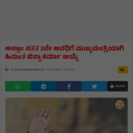
ಅಸ್ಸಾಂ: ಸತತ 2ನೇ ಅವಧಿಗೆ ಮುಖ್ಯಮಂತ್ರಿಯಾಗಿ
ಹಿಮಂತ ಬಿಸ್ವಾ ಶರ್ಮಾ ಆಯ್ಕೆ
By
Jana Jeevala News
May 10, 2026 - 12:51 PM
Home