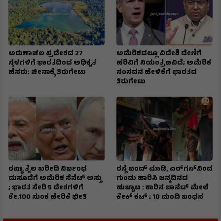
ಅರುಣಾಚಲ ಪ್ರದೇಶದ 27
ಅಮೆರಿಕದಲ್ಲೂ ವಿದೇಶಿ ದೇಣಿಗೆ
ಸ್ಥಳಗಳಿಗೆ ಭಾರತದಿಂದ ಅಧಿಕೃತ
ಹರಿವಿಗೆ ನಿಯಂತ್ರಣವಿದೆ; ಅಮೆರಿಕ
ಹೆಸರು: ಚೀನಾಕ್ಕೆ ತಿರುಗೇಟು
ಸಂಸದನ ಹೇಳಿಕೆಗೆ ಭಾರತದ
ತಿರುಗೇಟು
ರಷ್ಯಾ ತೈಲ ಖರೀದಿ ನಿರ್ಬಂಧ
ರಸ್ತೆ ಬಂದ್ ಮಾಡಿ, ಏರ್‌ಗನ್‌ನಿಂದ
ಮಸೂದೆಗೆ ಅಮೆರಿಕ ಸೆನೆಟ್ ಅಸ್ತು
ಗುಂಡು ಹಾರಿಸಿ ಜನ್ಮದಿನದ
; ಭಾರತ ಸೇರಿ 5 ದೇಶಗಳಿಗೆ
ಹುಚ್ಚಾಟ : ಕಾರಿನ ಬಾನೆಟ್ ಮೇಲೆ
ಶೇ.100 ಸುಂಕ ಹೇರಿಕೆ ಭೀತಿ
ಕೇಕ್ ಕಟ್‌ ; 10 ಮಂದಿ ಬಂಧನ