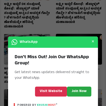
ಲಕ್ಷ್ಮೀ ಇದ್ದರೆ DK ಸಂಪುಟಕ್ಕೆ
ಲಕ್ಷ್ಮೀ ಇದ್ದರೆ ಶೋಭೆ: ಹೆಬ್ಬಾಳ್ಕರ್
ಶೋಭೆ: ಹೆಬ್ಬಾಳ್ಕರ್ ಯಾಕೆ
ಯಾಕೆ ಸಂಪುಟಕ್ಕೆ ಅತ್ಯಂತ ಅವಶ್ಯಕ
ಸಂಪುಟಕ್ಕೆ ಅತ್ಯಂತ ಅವಶ್ಯಕ ಗೊತ್ತೇ
ಗೊತ್ತೇ ? ಬೆಳಗಾವಿಗೆ ಅಭಿವೃದ್ಧಿಯ
? ಬೆಳಗಾವಿಗೆ ಅಭಿವೃದ್ಧಿಯ
ಹೊಳೆಯನ್ನೇ ಹರಿಸಿದ್ದ
ಹೊಳೆಯನ್ನೇ ಹರಿಸಿದ್ದ
ಮಹಾನಾಯಕಿ
ಮಹಾನಾಯಕಿ
×
WhatsApp
Don't Miss Out! Join Our WhatsApp
Group!
ಬಸ್‌ನಲ್ಲೇ ಮಹಿಳೆಗೆ
ಭೀಕರ ಕೊಲೆ ; 2 ತಿಂಗಳ ಸಂಚು…
Get latest news updates delivered straight to
ಹೃದಯಾಘಾತ ; ನೇರ ಆಸ್ಪತ್ರೆಗೆ
ಶಿಕ್ಷಕಿಗೆ 27 ಬಾರಿ ಚಾಕುವಿನಿಂದ
your WhatsApp.
ಬಸ್‌ ಚಲಾಯಿಸಿಕೊಂಡು ಬಂದು
ಇರಿದು ಕೊಂದ ಆರೋಪಿ
ಸಮಯಪ್ರಜ್ಞೆ ಮೆರೆದ ಚಾಲಕ
Visit Website
Join Now
®
POWERED BY
KHUSHI
HOST