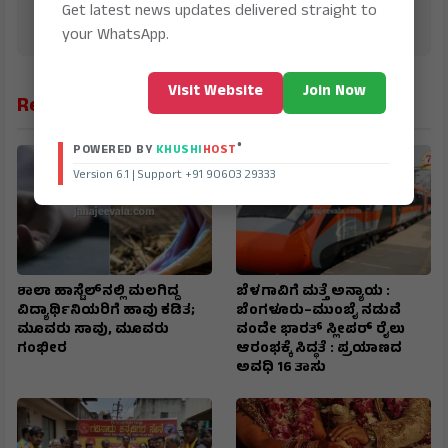
Get latest news updates delivered straight to
Education, Sports, Science, Current Affairs. Latest
Breaking News From India & Around the World.
your WhatsApp.
Visit Website
Join Now
Related News
®
POWERED BY
KHUSHI
HOST
Version 6.1 | Support +91 90603 29333
ಶಾಲಾ ಹಾಸ್ಟೆಲ್‌ನಲ್ಲಿ ಮಲಗಿದ್ದ
ಬೆಳಗಾವಿಗೆ ಮತ್ತೆ ಅನ್ಯಾಯ :
ವಿದ್ಯಾರ್ಥಿನಿಯರಿಗೆ ಹಾವು ಕಡಿತ;
ಬೆಂಗಳೂರು–ಮುಂಬೈ ನಡುವೆ
ಮೂವರು ಸಾವು, ಮೂವರು
ವಂದೇ ಭಾರತ್ ಸ್ಲೀಪರ್ ರೈಲು
ಗಂಭೀರ
ಆರಂಭಕ್ಕೆ ಸಿದ್ಧತೆ : ಪ್ರಯಾಣದ
ಅವಧಿ 16 ತಾಸು