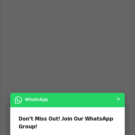
×
WhatsApp
Jana Jeevala
Don't Miss Out! Join Our WhatsApp
is Digital Online Newspaper, Publishing Platform
Group!
From INDIA. Karnataka, National & International,
Updates including Politics, Business, Crime,