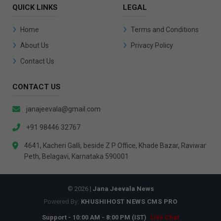
QUICK LINKS
LEGAL
Home
Terms and Conditions
About Us
Privacy Policy
Contact Us
CONTACT US
janajeevala@gmail.com
+91 98446 32767
4641, Kacheri Galli, beside Z P Office, Khade Bazar, Raviwar
Peth, Belagavi, Karnataka 590001
© 2026 |
Jana Jeevala News
Powered By:
KHUSHIHOST NEWS CMS PRO
Support - 10:00 AM - 8:00 PM (IST)
Live Chat