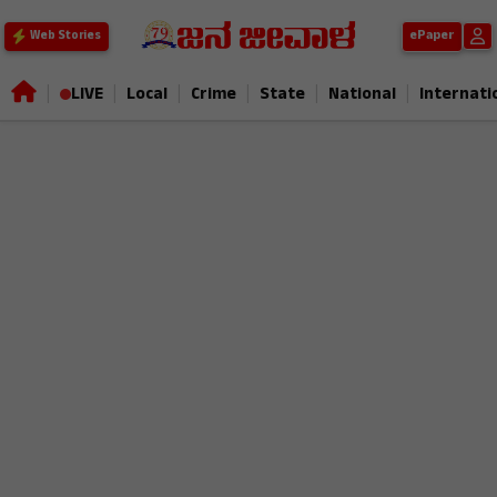
ePaper
Web Stories
|
|
|
|
|
|
LIVE
Local
Crime
State
National
Internati