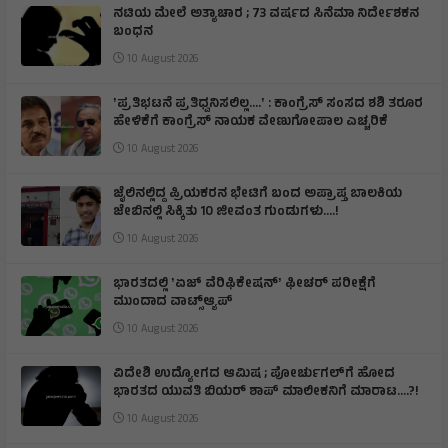
ನಟಿಯ ಮೇಲೆ ಅತ್ಯಾಚಾರ ; 73 ವರ್ಷದ ಸಿನೆಮಾ ನಿರ್ದೇಶಕನ
ಬಂಧನ
10 August 2026
ʼಪ್ರತಿಭಟನೆ ಪ್ರತಿಧ್ವನಿಸಲಿಲ್ಲ….ʼ : ಕಾಂಗ್ರೆಸ್‌ ಸಂಸದ ಶಶಿ ತರೂರ
ಹೇಳಿಕೆಗೆ ಕಾಂಗ್ರೆಸ್‌ ನಾಯಕ ವೇಣುಗೋಪಾಲ ಎಚ್ಚರಿಕೆ
10 August 2026
ಜೈಲಿನಲ್ಲಿದ್ದ ಪ್ರಿಯಕರನ ಭೇಟಿಗೆ ಬಂದ ಅಪ್ರಾಪ್ತ ಬಾಲಕಿಯ
ಜೇಬಿನಲ್ಲಿ ಸಿಕ್ಕಿತು 10 ಜೀವಂತ ಗುಂಡುಗಳು….!
10 August 2026
ಭಾರತದಲ್ಲಿ ʼಏಜ್ ವೆರಿಫಿಕೇಷನ್ʼ ಫೀಚರ್‌ ಪರೀಕ್ಷೆಗೆ
ಮುಂದಾದ ವಾಟ್ಸ್ಆ್ಯಪ್‌
10 August 2026
ವಿದೇಶಿ ಉದ್ಯೋಗದ ಆಮಿಷ ; ಪೋರ್ಚುಗಲ್‌ಗೆ ಹೋದ
ಭಾರತದ ಯುವತಿ ಬಿಯರ್ ಶಾಪ್‌ ಮಾಲೀಕನಿಗೆ ಮಾರಾಟ….?!
10 August 2026