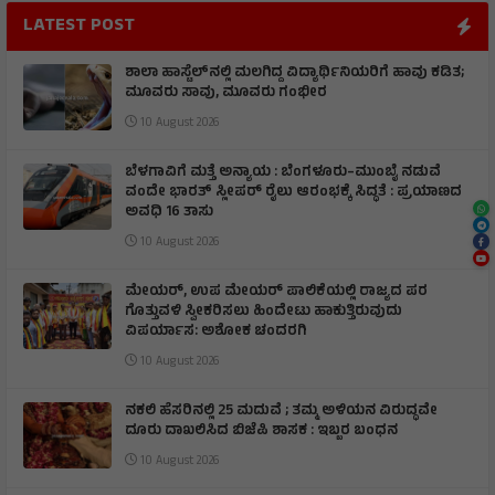
LATEST POST
ಶಾಲಾ ಹಾಸ್ಟೆಲ್‌ನಲ್ಲಿ ಮಲಗಿದ್ದ ವಿದ್ಯಾರ್ಥಿನಿಯರಿಗೆ ಹಾವು ಕಡಿತ;
ಮೂವರು ಸಾವು, ಮೂವರು ಗಂಭೀರ
10 August 2026
ಬೆಳಗಾವಿಗೆ ಮತ್ತೆ ಅನ್ಯಾಯ : ಬೆಂಗಳೂರು–ಮುಂಬೈ ನಡುವೆ
ವಂದೇ ಭಾರತ್ ಸ್ಲೀಪರ್ ರೈಲು ಆರಂಭಕ್ಕೆ ಸಿದ್ಧತೆ : ಪ್ರಯಾಣದ
ಅವಧಿ 16 ತಾಸು
10 August 2026
ಮೇಯರ್, ಉಪ ಮೇಯರ್ ಪಾಲಿಕೆಯಲ್ಲಿ ರಾಜ್ಯದ ಪರ
ಗೊತ್ತುವಳಿ ಸ್ವೀಕರಿಸಲು ಹಿಂದೇಟು ಹಾಕುತ್ತಿರುವುದು
ವಿಪರ್ಯಾಸ: ಅಶೋಕ ಚಂದರಗಿ
10 August 2026
ನಕಲಿ ಹೆಸರಿನಲ್ಲಿ 25 ಮದುವೆ ; ತಮ್ಮ ಅಳಿಯನ ವಿರುದ್ಧವೇ
ದೂರು ದಾಖಲಿಸಿದ ಬಿಜೆಪಿ ಶಾಸಕ : ಇಬ್ಬರ ಬಂಧನ
10 August 2026