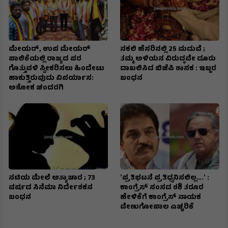
ಮೇಯರ್, ಉಪ ಮೇಯರ್
ನಕಲಿ ಹೆಸರಿನಲ್ಲಿ 25 ಮದುವೆ ;
ಪಾಲಿಕೆಯಲ್ಲಿ ರಾಜ್ಯದ ಪರ
ತಮ್ಮ ಅಳಿಯನ ವಿರುದ್ಧವೇ ದೂರು
ಗೊತ್ತುವಳಿ ಸ್ವೀಕರಿಸಲು ಹಿಂದೇಟು
ದಾಖಲಿಸಿದ ಬಿಜೆಪಿ ಶಾಸಕ : ಇಬ್ಬರ
ಹಾಕುತ್ತಿರುವುದು ವಿಪರ್ಯಾಸ:
ಬಂಧನ
ಅಶೋಕ ಚಂದರಗಿ
ನಟಿಯ ಮೇಲೆ ಅತ್ಯಾಚಾರ ; 73
ʼಪ್ರತಿಭಟನೆ ಪ್ರತಿಧ್ವನಿಸಲಿಲ್ಲ….ʼ :
ವರ್ಷದ ಸಿನೆಮಾ ನಿರ್ದೇಶಕನ
ಕಾಂಗ್ರೆಸ್‌ ಸಂಸದ ಶಶಿ ತರೂರ
ಬಂಧನ
ಹೇಳಿಕೆಗೆ ಕಾಂಗ್ರೆಸ್‌ ನಾಯಕ
ವೇಣುಗೋಪಾಲ ಎಚ್ಚರಿಕೆ