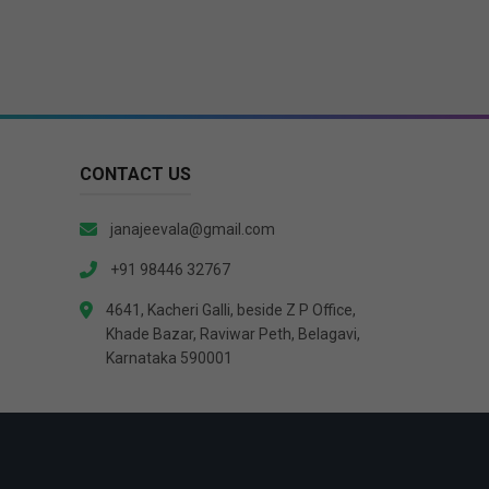
CONTACT US
janajeevala@gmail.com
+91 98446 32767
4641, Kacheri Galli, beside Z P Office,
Khade Bazar, Raviwar Peth, Belagavi,
Karnataka 590001