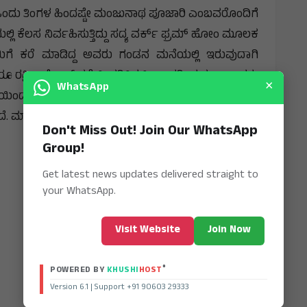
ು. ಒಂದು ತಿಂಗಳ ಹಿಂದಷ್ಟೇ ಮಂಜುನಾಥ ಪೂಜಾರಿ ಎಂಬವರೊಂದಿಗೆ
ಲ್ಲಿ ಕೆಲಸ ನಿರ್ವಹಿಸುತ್ತಿದ್ದು ಸದ್ಯ ವರ್ಕ್ ಫ್ರಮ್ ಹೋಂ ಮೂಲಕ
 ತಾಯಿಗೆ ಕರೆ ಮಾಡಿದ್ದ ಅವರು ಗಂಡನ ಮನೆಯಲ್ಲಿ ಇರುವುದಾಗಿ
ೂ ರಕ್ಷಿತಾ ಫೋನ್ ಕರೆ ಸ್ವೀಕರಿಸಿರಲಿಲ್ಲ. ಇದರಿಂದ ಕುಟುಂಬಸ್ಥರು
×
WhatsApp
ದ ಗಮನಿಸಿದಾಗ ರಕ್ಷಿತಾ ತನ್ನ ಚೂಡಿದಾರ ಶಾಲನ್ನು ಕುತ್ತಿಗೆ
ದೆ. ಮಾರ್ಕೆಟ್ ಪೊಲೀಸ್ ಠಾಣೆಯಲ್ಲಿ ಪ್ರಕರಣ ದಾಖಲಾಗಿದೆ.
Don't Miss Out! Join Our WhatsApp
Group!
Get latest news updates delivered straight to
your WhatsApp.
Visit Website
Join Now
®
POWERED BY
KHUSHI
HOST
Version 6.1 | Support +91 90603 29333