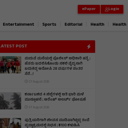
ePaper
Login
|
|
|
|
Entertainment
Sports
Editorial
Health
Health
LATEST POST
ಮದುವೆ ಮನೆಯಲ್ಲಿ ಪೊಲೀಸ್ ಅಧಿಕಾರಿ ಹತ್ಯೆ ;
ಹೆಸರು ಬದಲಿಸಿಕೊಂಡು ನಕಲಿ ವೈದ್ಯನಾಗಿ
ಬದುಕಿದ್ದ ಆರೋಪಿ 28 ವರ್ಷಗಳ ನಂತರ
ಸೆರೆ…!
07 August 2026
ಕರ್ನಾಟಕದ 4 ಜಿಲ್ಲೆಗಳಲ್ಲಿ ಅತಿ ಭಾರಿ ಮಳೆ
ಮುನ್ಸೂಚನೆ ; ಆರೆಂಜ್‌ ಅಲರ್ಟ್‌ ಘೋಷಣೆ
07 August 2026
ಪುತ್ರಿಯರಿಗಾಗಿ ಜೀವನ ಮುಡಿಪಾಗಿಟ್ಟಿದ್ದ ತಂದೆ
ವೃದ್ಧಾಶ್ರಮದಲ್ಲಿ ನಿಧನ ; ₹5100 ಕಳುಹಿಸಿ