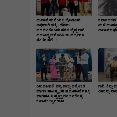
ಮದುವೆ ಮನೆಯಲ್ಲಿ ಪೊಲೀಸ್
ಕರ್ನಾಟಕದ 4 
ಅಧಿಕಾರಿ ಹತ್ಯೆ ; ಹೆಸರು
ಮಳೆ ಮುನ್ಸೂ
ಬದಲಿಸಿಕೊಂಡು ನಕಲಿ ವೈದ್ಯನಾಗಿ
ಅಲರ್ಟ್‌ 
ಬದುಕಿದ್ದ ಆರೋಪಿ 28 ವರ್ಷಗಳ
ನಂತರ ಸೆರೆ…!
ಯುವಜನತೆ ಪಠ್ಯ ಮತ್ತು ಪಠ್ಯೇತರ
ಗುರಿ, ಶಿಸ್ತ
ಹಾಗೂ ಸಾಂಸ್ಕೃತಿಕ ಚಟುವಟಿಕೆಗಳಲ್ಲಿ
ಯಶಸ್ಸು ಸಾಧ್ಯ
ಭಾಗವಹಿಸಿ ವ್ಯಕ್ತಿತ್ವ ರೂಪಿಸಿಕೊಳ್ಳಿ :
ಕುಲಪತಿ ತ್ಯಾಗರಾಜ