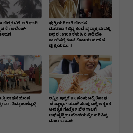
ಜಿಲ್ಲೆಗಳಲ್ಲಿ ಅತಿ ಭಾರಿ
ಪುತ್ರಿಯರಿಗಾಗಿ ಜೀವನ
ಚನೆ ; ಆರೆಂಜ್‌
ಮುಡಿಪಾಗಿಟ್ಟಿದ್ದ ತಂದೆ ವೃದ್ಧಾಶ್ರಮದಲ್ಲಿ
ಘೋಷಣೆ
ನಿಧನ ; ₹5100 ಕಳುಹಿಸಿ ವಿಡಿಯೊ
ಕಾಲ್‌ನಲ್ಲಿ ಕೊನೆ ವಿದಾಯ ಹೇಳಿದ
ಪುತ್ರಿಯರು...!
ು ಮತ್ತು ಸಾಧನೆಯಿಂದ
ಲಕ್ಷ್ಮೀ ಇದ್ದರೆ DK ಸಂಪುಟಕ್ಕೆ ಶೋಭೆ:
: ಡಾ. ಸಿದ್ದು ಹುಲ್ಲೊಳ್ಳಿ
ಹೆಬ್ಬಾಳ್ಕರ್ ಯಾಕೆ ಸಂಪುಟಕ್ಕೆ ಅತ್ಯಂತ
ಅವಶ್ಯಕ ಗೊತ್ತೇ ? ಬೆಳಗಾವಿಗೆ
ಅಭಿವೃದ್ಧಿಯ ಹೊಳೆಯನ್ನೇ ಹರಿಸಿದ್ದ
ಮಹಾನಾಯಕಿ