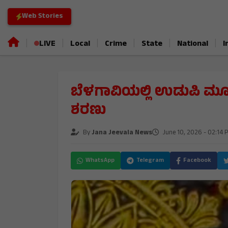
Web Stories
|
|
|
|
|
|
LIVE
Local
Crime
State
National
I
ಬೆಳಗಾವಿಯಲ್ಲಿ ಉಡುಪಿ ಮೂಲದ
ಶರಣು
By
Jana Jeevala News
June 10, 2026 - 02:14 
WhatsApp
Telegram
Facebook