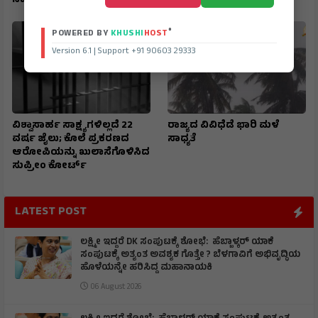
ಸಮಯಪ್ರಜ್ಞೆ ಮೆರೆದ ಚಾಲಕ
®
POWERED BY
KHUSHI
HOST
Version 6.1 | Support +91 90603 29333
ವಿಶ್ವಾಸಾರ್ಹ ಸಾಕ್ಷ್ಯಗಳಿಲ್ಲದೆ 22
ರಾಜ್ಯದ ವಿವಿಧೆಡೆ ಭಾರಿ ಮಳೆ
ವರ್ಷ ಜೈಲು; ಕೊಲೆ ಪ್ರಕರಣದ
ಸಾಧ್ಯತೆ
ಆರೋಪಿಯನ್ನು ಖುಲಾಸೆಗೊಳಿಸಿದ
ಸುಪ್ರೀಂ ಕೋರ್ಟ್
LATEST POST
ಲಕ್ಷ್ಮೀ ಇದ್ದರೆ DK ಸಂಪುಟಕ್ಕೆ ಶೋಭೆ: ಹೆಬ್ಬಾಳ್ಕರ್ ಯಾಕೆ
ಸಂಪುಟಕ್ಕೆ ಅತ್ಯಂತ ಅವಶ್ಯಕ ಗೊತ್ತೇ ? ಬೆಳಗಾವಿಗೆ ಅಭಿವೃದ್ಧಿಯ
ಹೊಳೆಯನ್ನೇ ಹರಿಸಿದ್ದ ಮಹಾನಾಯಕಿ
06 August 2026