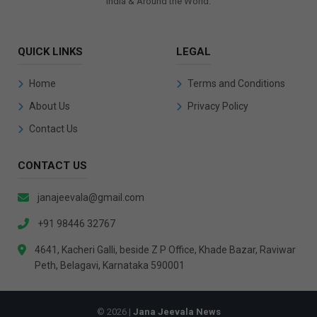
India & Around the World.
QUICK LINKS
LEGAL
Home
Terms and Conditions
About Us
Privacy Policy
Contact Us
CONTACT US
janajeevala@gmail.com
+91 98446 32767
4641, Kacheri Galli, beside Z P Office, Khade Bazar, Raviwar
Peth, Belagavi, Karnataka 590001
© 2026 |
Jana Jeevala News