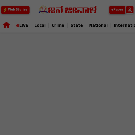
ePaper
Web Stories
|
|
|
|
|
|
LIVE
Local
Crime
State
National
Internati