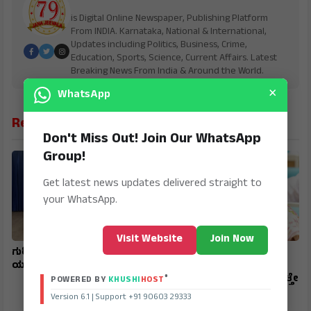
is Digital Online Newspaper, Publishing Platform
From INDIA. Karnataka, National & International,
Updates including Politics, Business, Crime,
Education, Sports, Science, Current Affairs. Latest
Breaking News From India & Around the World.
×
WhatsApp
Related News
Don't Miss Out! Join Our WhatsApp
Group!
Get latest news updates delivered straight to
your WhatsApp.
Visit Website
Join Now
ಗುರಿ, ಶಿಸ್ತು ಮತ್ತು ಸಾಧನೆಯಿಂದ
ಲಕ್ಷ್ಮೀ ಇದ್ದರೆ DK ಸಂಪುಟಕ್ಕೆ
ಯಶಸ್ಸು ಸಾಧ್ಯ: ಡಾ. ಸಿದ್ದು ಹುಲ್ಲೊಳ್ಳಿ
ಶೋಭೆ: ಹೆಬ್ಬಾಳ್ಕರ್ ಯಾಕೆ
ಸಂಪುಟಕ್ಕೆ ಅತ್ಯಂತ ಅವಶ್ಯಕ ಗೊತ್ತೇ
®
POWERED BY
KHUSHI
HOST
? ಬೆಳಗಾವಿಗೆ ಅಭಿವೃದ್ಧಿಯ
Version 6.1 | Support +91 90603 29333
ಹೊಳೆಯನ್ನೇ ಹರಿಸಿದ್ದ