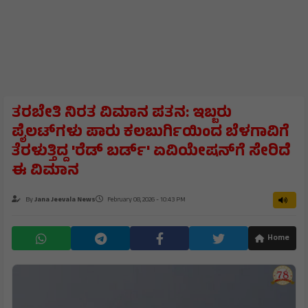
ತರಬೇತಿ ನಿರತ ವಿಮಾನ ಪತನ: ಇಬ್ಬರು
ಪೈಲಟ್‌ಗಳು ಪಾರು ಕಲಬುರ್ಗಿಯಿಂದ ಬೆಳಗಾವಿಗೆ
ತೆರಳುತ್ತಿದ್ದ 'ರೆಡ್ ಬರ್ಡ್‌' ಏವಿಯೇಷನ್‌ಗೆ ಸೇರಿದೆ
ಈ ವಿಮಾನ
By
Jana Jeevala News
February 08, 2026 - 10:43 PM
Home