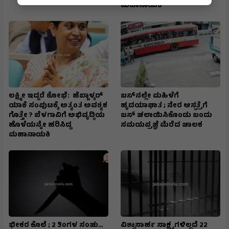
ಮಹಾನಾಯಕಿ
ಲಕ್ಷ್ಮೀ ಇದ್ದರೆ ಶೋಭೆ: ಹೆಬ್ಬಾಳ್ಕರ್
ಬಸ್‌ನಲ್ಲೇ ಮಹಿಳೆಗೆ
ಯಾಕೆ ಸಂಪುಟಕ್ಕೆ ಅತ್ಯಂತ ಅವಶ್ಯಕ
ಹೃದಯಾಘಾತ ; ನೇರ ಆಸ್ಪತ್ರೆಗೆ
ಗೊತ್ತೇ ? ಬೆಳಗಾವಿಗೆ ಅಭಿವೃದ್ಧಿಯ
ಬಸ್‌ ಚಲಾಯಿಸಿಕೊಂಡು ಬಂದು
ಹೊಳೆಯನ್ನೇ ಹರಿಸಿದ್ದ
ಸಮಯಪ್ರಜ್ಞೆ ಮೆರೆದ ಚಾಲಕ
ಮಹಾನಾಯಕಿ
ಭೀಕರ ಕೊಲೆ ; 2 ತಿಂಗಳ ಸಂಚು…
ವಿಶ್ವಾಸಾರ್ಹ ಸಾಕ್ಷ್ಯಗಳಿಲ್ಲದೆ 22