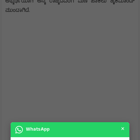
ಅಭ್ಯರ್ಥಿಯಾಗಿ ಅನ್ಯ ರಾಜ್ಯದವರಿಗೆ ಮಣೆ ಹಾಕಲು ಹೈಕಮಾಂಡ್
ಮುಂದಾಗಿದೆ.
×
WhatsApp