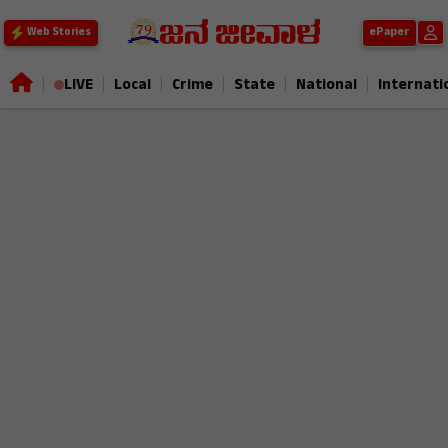
ePaper
Web Stories
|
|
|
|
|
|
LIVE
Local
Crime
State
National
Internati