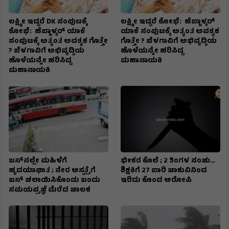
ಲಕ್ಷ್ಮೀ ಇದ್ದರೆ DK ಸಂಪುಟಕ್ಕೆ
ಲಕ್ಷ್ಮೀ ಇದ್ದರೆ ಶೋಭೆ: ಹೆಬ್ಬಾಳ್ಕರ್
ಶೋಭೆ: ಹೆಬ್ಬಾಳ್ಕರ್ ಯಾಕೆ
ಯಾಕೆ ಸಂಪುಟಕ್ಕೆ ಅತ್ಯಂತ ಅವಶ್ಯಕ
ಸಂಪುಟಕ್ಕೆ ಅತ್ಯಂತ ಅವಶ್ಯಕ ಗೊತ್ತೇ
ಗೊತ್ತೇ ? ಬೆಳಗಾವಿಗೆ ಅಭಿವೃದ್ಧಿಯ
? ಬೆಳಗಾವಿಗೆ ಅಭಿವೃದ್ಧಿಯ
ಹೊಳೆಯನ್ನೇ ಹರಿಸಿದ್ದ
ಹೊಳೆಯನ್ನೇ ಹರಿಸಿದ್ದ
ಮಹಾನಾಯಕಿ
ಮಹಾನಾಯಕಿ
ಬಸ್‌ನಲ್ಲೇ ಮಹಿಳೆಗೆ
ಭೀಕರ ಕೊಲೆ ; 2 ತಿಂಗಳ ಸಂಚು…
ಹೃದಯಾಘಾತ ; ನೇರ ಆಸ್ಪತ್ರೆಗೆ
ಶಿಕ್ಷಕಿಗೆ 27 ಬಾರಿ ಚಾಕುವಿನಿಂದ
ಬಸ್‌ ಚಲಾಯಿಸಿಕೊಂಡು ಬಂದು
ಇರಿದು ಕೊಂದ ಆರೋಪಿ
ಸಮಯಪ್ರಜ್ಞೆ ಮೆರೆದ ಚಾಲಕ