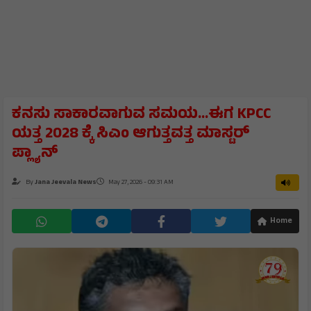
ಕನಸು ಸಾಕಾರವಾಗುವ ಸಮಯ...ಈಗ KPCC
ಯತ್ತ 2028 ಕ್ಕೆ ಸಿಎಂ ಆಗುತ್ತವತ್ತ ಮಾಸ್ಟರ್
ಪ್ಲ್ಯಾನ್
By
Jana Jeevala News
May 27, 2026 - 09:31 AM
Home