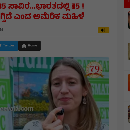
₹85 ಸಾವಿರ…ಭಾರತದಲ್ಲಿ ₹35 !
್ತಿದೆ ಎಂದ ಅಮೆರಿಕ ಮಹಿಳೆ
AM
Twitter
Home