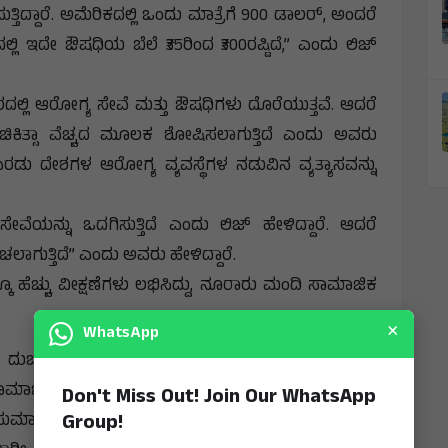
್ತಿದ್ದಾರೆ. ಅಮೆರಿಕದಲ್ಲಿ ಒಂದು ಮಾತ್ರೆಗೆ 900 ಡಾಲರ್, ಅಂದರೆ
ಲ್ಲಿ ಇದೇ ಔಷಧಿಯ ಬೆಲೆ ₹35ರಿಂದ ₹300ರಷ್ಟಿದೆ,” ಎಂದು ಲಿಜ್
ರದಲ್ಲಿ ಆರೋಗ್ಯ ಸೇವೆ ಮತ್ತು ಔಷಧಿಗಳು ದೊರೆಯುತ್ತವೆ. ಆದರೆ
 ಚಿಕಿತ್ಸಾ ವೆಚ್ಚದ ಮೂಲಕ ಶೋಷಿಸಲಾಗುತ್ತಿದೆ ಎಂದು ಅವರು
 ಎರಡು ದೇಶಗಳ ಆರೋಗ್ಯ ವ್ಯವಸ್ಥೆಗಳ ನಡುವಿನ ವ್ಯತ್ಯಾಸವನ್ನು
ವೆಯನ್ನು ಒದಗಿಸುತ್ತಿದೆ ಎಂದು ಲಿಜ್ ಹೇಳಿದ್ದಾರೆ. ಆದರೆ
ೋಚಲಾಗುತ್ತಿದೆ” ಎಂದು ಅವರು ಹೇಳಿದ್ದಾರೆ.
ಕೂ ಹೆಚ್ಚು ವೀಕ್ಷಣೆಗಳು ಲಭಿಸಿದ್ದು, ನೂರಾರು ಮಂದಿ ಸಾಮಾಜಿಕ
×
WhatsApp
ುಬಾರಿ ವೆಚ್ಚದ ವಿರುದ್ಧ ಧ್ವನಿ ಎತ್ತಿರುವ ಮತ್ತೊಬ್ಬ ಅಮೆರಿಕದ
 ಸಾಮಾಜಿಕ ಜಾಲತಾಣದಲ್ಲಿ ತಮ್ಮ ಅನುಭವ ಹಂಚಿಕೊಂಡಿದ್ದರು.
Don't Miss Out! Join Our WhatsApp
Group!
ಿ ಸುಮಾರು 1,000 ಡಾಲರ್ ಆಗಿದ್ದು, ವಿಮಾ ಕಂಪನಿಯು ಅದರ