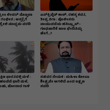
್ರೀಂ ಲೀಡರ್‌ ಮೊಜ್ತಬಾ
ಎನ್‌ಕ್ರಿಪ್ಟೆಡ್‌ ಕಾಲ್‌, ರಹಸ್ಯ ಕಡತ,
 ಗಂಭೀರ ; ಆಸ್ಪತ್ರೆಗೆ
ತೀವ್ರ ನಿಗಾ : ಪೊಲೀಸರು
ಸ್ರೇಲಿ ಮಾಧ್ಯಮ ವರದಿ
ವಾಯುಪಡೆಯ ಹನಿಟ್ರ್ಯಾಪ್–
ಗೂಢಚಾರಿಕೆ ಜಾಲ ಭೇದಿಸಿದ್ದು
ಹೇಗೆ…?
್ಷಿಣ ಭಾರತದಲ್ಲಿ ಮಳೆ :
ಸಚಿವರ ನೇಮಕ : ಮಹಿಳಾ ಕೋಟಾ
ಹಲವೆಡೆ ಭಾರಿ ಮಳೆ,
ಶೀಘ್ರವೇ ಆಗಲಿದೆ ಎಂದ ಲಕ್ಷ್ಮಣ
ಿಂಚು, ಜೋರಾದ ಗಾಳಿ
ಸವದಿ