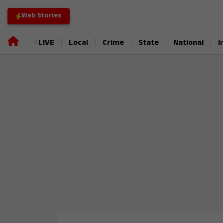
Web Stories
|
|
|
|
|
|
LIVE
Local
Crime
State
National
I