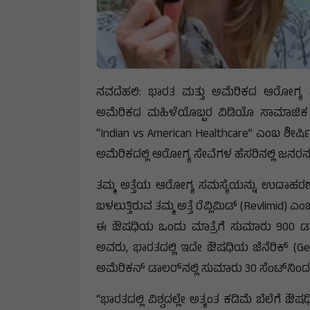
ನವದೆಹಲಿ: ಭಾರತ ಮತ್ತು ಅಮೆರಿಕದ ಆರೋಗ್ಯ ಸ
ಅಮೆರಿಕದ ಮಹಿಳೆಯೊಬ್ಬರ ವಿಡಿಯೊ ಸಾಮಾಜಿಕ ಜಾಲತ
“Indian vs American Healthcare” ಎಂಬ ಶೀರ್
ಅಮೆರಿಕದಲ್ಲಿ ಆರೋಗ್ಯ ಸೇವೆಗಳ ಹೆಸರಿನಲ್ಲಿ ಜನರನ
ತಮ್ಮ ಅತ್ತೆಯ ಆರೋಗ್ಯ ಸಮಸ್ಯೆಯನ್ನು ಉದಾಹರಣೆಯಾ
ಬಳಲುತ್ತಿರುವ ತಮ್ಮ ಅತ್ತೆ ರೆವ್ಲಿಮಿಡ್ (Revlimid) ಎಂ
ಈ ಔಷಧಿಯ ಒಂದು ಮಾತ್ರೆಗೆ ಸುಮಾರು 900 ಡಾಲರ
ಅವರು, ಭಾರತದಲ್ಲಿ ಇದೇ ಔಷಧಿಯ ಜೆನೆರಿಕ್ (Gen
ಅಮೆರಿಕನ್‌ ಡಾಲರ್‌ನಲ್ಲಿ ಸುಮಾರು 30 ಸೆಂಟ್‌ನಿಂದ 3
“ಭಾರತದಲ್ಲಿ ವಿಶ್ವದಲ್ಲೇ ಅತ್ಯಂತ ಕಡಿಮೆ ಬೆಲೆಗೆ ಔಷಧ