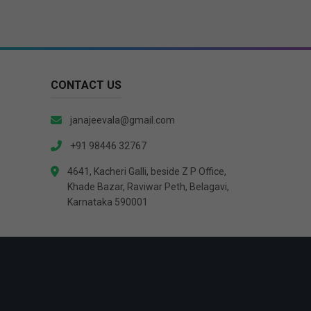
CONTACT US
janajeevala@gmail.com
+91 98446 32767
4641, Kacheri Galli, beside Z P Office,
Khade Bazar, Raviwar Peth, Belagavi,
Karnataka 590001