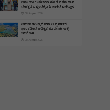
ಅದು ಮೂರು ದೇಶಗಳ ಮೇಲೆ ನಡೆದ ದಾಳಿ :
ಮಹತ್ವದ ಒಪ್ಪಂದಕ್ಕೆ ಸಹಿ ಹಾಕಿದ ಪಾಕಿಸ್ತಾನ
08 August 2026
ಅರುಣಾಚಲ ಪ್ರದೇಶದ 27 ಸ್ಥಳಗಳಿಗೆ
ಭಾರತದಿಂದ ಅಧಿಕೃತ ಹೆಸರು: ಚೀನಾಕ್ಕೆ
ತಿರುಗೇಟು
08 August 2026