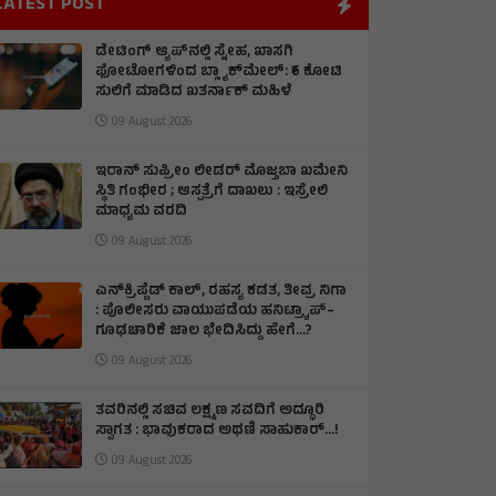
LATEST POST
ಡೇಟಿಂಗ್ ಆ್ಯಪ್‌ನಲ್ಲಿ ಸ್ನೇಹ, ಖಾಸಗಿ
ಫೋಟೋಗಳಿಂದ ಬ್ಲ್ಯಾಕ್‌ಮೇಲ್: ₹6 ಕೋಟಿ
ಸುಲಿಗೆ ಮಾಡಿದ ಖತರ್ನಾಕ್‌ ಮಹಿಳೆ
09 August 2026
ಇರಾನ್‌ ಸುಪ್ರೀಂ ಲೀಡರ್‌ ಮೊಜ್ತಬಾ ಖಮೇನಿ
ಸ್ಥಿತಿ ಗಂಭೀರ ; ಆಸ್ಪತ್ರೆಗೆ ದಾಖಲು : ಇಸ್ರೇಲಿ
ಮಾಧ್ಯಮ ವರದಿ
09 August 2026
ಎನ್‌ಕ್ರಿಪ್ಟೆಡ್‌ ಕಾಲ್‌, ರಹಸ್ಯ ಕಡತ, ತೀವ್ರ ನಿಗಾ
: ಪೊಲೀಸರು ವಾಯುಪಡೆಯ ಹನಿಟ್ರ್ಯಾಪ್–
ಗೂಢಚಾರಿಕೆ ಜಾಲ ಭೇದಿಸಿದ್ದು ಹೇಗೆ…?
09 August 2026
ತವರಿನಲ್ಲಿ ಸಚಿವ ಲಕ್ಷ್ಮಣ ಸವದಿಗೆ ಅದ್ಧೂರಿ
ಸ್ವಾಗತ : ಭಾವುಕರಾದ ಅಥಣಿ ಸಾಹುಕಾರ್...!
09 August 2026