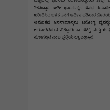
ವೆಚ್ಚವನ್ನು ಭರಿಸಲು ನಿರಾಕರಿಸಿದ್ದರಿಂದ ತ
ತಿಳಿಸಿದ್ದಾರೆ. ಬಳಿಕ ಭಾರತದಲ್ಲಿನ ಔಷಧ ತಯಾ
ಖರೀದಿಸಿದ ಬಳಿಕ ತನಗೆ ಆರ್ಥಿಕ ಪರಿಹಾರ ದೊರೆಯಿತ
ಅಮೆರಿಕದ ಜನಸಾಮಾನ್ಯರು ಆರೋಗ್ಯ ವ್ಯವಸ್ಥ
ಆರೋಪಿಸಿರುವ ವಿಕ್ಟೋರಿಯಾ, ಚಿಕಿತ್ಸೆ ಮತ್ತು ಔಷಧಿ
ಹೋಗುತ್ತಿದೆ ಎಂಬ ಪ್ರಶ್ನೆಯನ್ನೂ ಎತ್ತಿದ್ದಾರೆ.