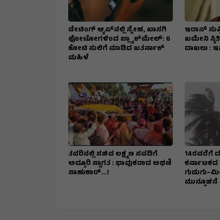
ಡೇಟಿಂಗ್ ಆ್ಯಪ್‌ನಲ್ಲಿ ಸ್ನೇಹ, ಖಾಸಗಿ
ಇರಾನ್‌ ಸುಪ
ಫೋಟೋಗಳಿಂದ ಬ್ಲ್ಯಾಕ್‌ಮೇಲ್: ₹6
ಖಮೇನಿ ಸ್ಥಿತಿ
ಕೋಟಿ ಸುಲಿಗೆ ಮಾಡಿದ ಖತರ್ನಾಕ್‌
ದಾಖಲು : ಇ
ಮಹಿಳೆ
ತವರಿನಲ್ಲಿ ಸಚಿವ ಲಕ್ಷ್ಮಣ ಸವದಿಗೆ
14ರವರೆಗೆ ದಕ
ಅದ್ಧೂರಿ ಸ್ವಾಗತ : ಭಾವುಕರಾದ ಅಥಣಿ
ಕರ್ನಾಟಕದ 
ಸಾಹುಕಾರ್...!
ಗುಡುಗು–ಮ
ಮುನ್ಸೂಚನೆ