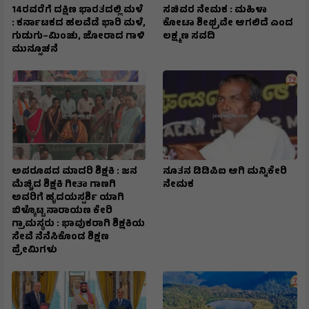
14ರವರೆಗೆ ದಕ್ಷಿಣ ಭಾರತದಲ್ಲಿ ಮಳೆ
ಸಚಿವರ ನೇಮಕ : ಮಹಿಳಾ
: ಕರ್ನಾಟಕದ ಹಲವೆಡೆ ಭಾರಿ ಮಳೆ,
ಕೋಟಾ ಶೀಘ್ರವೇ ಆಗಲಿದೆ ಎಂದ
ಗುಡುಗು–ಮಿಂಚು, ಜೋರಾದ ಗಾಳಿ
ಲಕ್ಷ್ಮಣ ಸವದಿ
ಮುನ್ಸೂಚನೆ
ಅಪರೂಪದ ಮಾದರಿ ಶಿಕ್ಷಕಿ : ಜನ
ನೂತನ ಡಿಡಿಪಿಐ ಆಗಿ ಮನ್ನಿಕೇರಿ
ಮೆಚ್ಚಿದ ಶಿಕ್ಷಕಿ ಗೀತಾ ಗಾಣಗಿ
ನೇಮಕ
ಅವರಿಗೆ ಹೃದಯಸ್ಪರ್ಶಿ ಯಾಗಿ
ಬಿಳ್ಕೊಟ್ಟ ನಾರಾಯಣ ಕೇರಿ
ಗ್ರಾಮಸ್ಥರು : ಭಾವುಕರಾಗಿ ಶಿಕ್ಷಕಿಯ
ಸೇವೆ ನೆನೆಸಿಕೊಂಡ ಶಿಕ್ಷಣ
ಪ್ರೇಮಿಗಳು