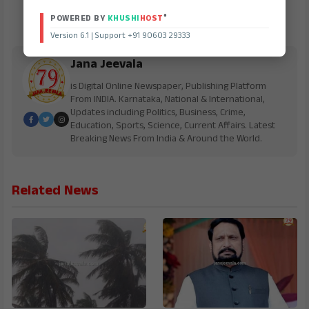
®
POWERED BY
KHUSHI
HOST
Version 6.1 | Support +91 90603 29333
Jana Jeevala
is Digital Online Newspaper, Publishing Platform
From INDIA. Karnataka, National & International,
Updates including Politics, Business, Crime,
Education, Sports, Science, Current Affairs. Latest
Breaking News From India & Around the World.
Related News