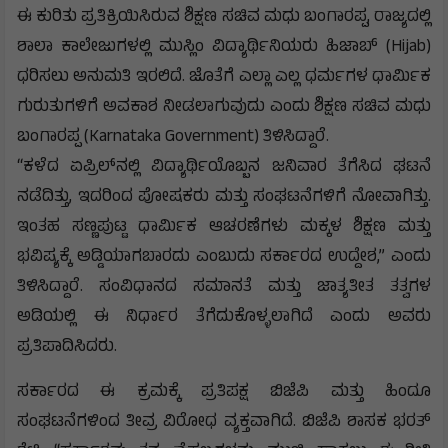
ಈ ಕುರಿತು ಪ್ರತಿಕ್ರಿಯಿಸಿರುವ ಶಿಕ್ಷಣ ಸಚಿವ ಮಧು ಬಂಗಾರಪ್ಪ, ರಾಜ್ಯದಲ್ಲಿ
ಶಾಲಾ ಕಾಲೇಜುಗಳಲ್ಲಿ ಮುಸ್ಲಿಂ ವಿದ್ಯಾರ್ಥಿನಿಯರು ಹಿಜಾಬ್ (Hijab)
ಧರಿಸಲು ಅನುಮತಿ ಇರಲಿದೆ. ಜೊತೆಗೆ ಎಲ್ಲಾ ಎಲ್ಲ ಧರ್ಮಗಳ ಧಾರ್ಮಿಕ
ಗುರುತುಗಳಿಗೆ ಅವಕಾಶ ನೀಡಲಾಗುವುದು ಎಂದು ಶಿಕ್ಷಣ ಸಚಿವ ಮಧು
ಬಂಗಾರಪ್ಪ (Karnataka Government) ತಿಳಿಸಿದ್ದಾರೆ.
“ಕಳೆದ ಏಪ್ರಿಲ್‌ನಲ್ಲಿ ವಿದ್ಯಾರ್ಥಿಯೊಬ್ಬನ ಜನಿವಾರ ತೆಗೆಸಿದ ಘಟನೆ
ನಡೆದಿತ್ತು, ಇದರಿಂದ ಪೋಷಕರು ಮತ್ತು ಸಂಘಟನೆಗಳಿಗೆ ನೋವಾಗಿತ್ತು.
ಇಂತಹ ಸಣ್ಣಪುಟ್ಟ ಧಾರ್ಮಿಕ ಆಚರಣೆಗಳು ಮಕ್ಕಳ ಶಿಕ್ಷಣ ಮತ್ತು
ಭವಿಷ್ಯಕ್ಕೆ ಅಡ್ಡಿಯಾಗಬಾರದು ಎಂಬುದು ಸರ್ಕಾರದ ಉದ್ದೇಶ,” ಎಂದು
ತಿಳಿಸಿದ್ದಾರೆ. ಸಂವಿಧಾನದ ಸಮಾನತೆ ಮತ್ತು ಜಾತ್ಯತೀತ ತತ್ವಗಳ
ಅಡಿಯಲ್ಲಿ ಈ ನಿರ್ಧಾರ ತೆಗೆದುಕೊಳ್ಳಲಾಗಿದೆ ಎಂದು ಅವರು
ಪ್ರತಿಪಾದಿಸಿದರು.
ಸರ್ಕಾರದ ಈ ಕ್ರಮಕ್ಕೆ ಪ್ರತಿಪಕ್ಷ ಬಿಜೆಪಿ ಮತ್ತು ಹಿಂದೂ
ಸಂಘಟನೆಗಳಿಂದ ತೀವ್ರ ವಿರೋಧ ವ್ಯಕ್ತವಾಗಿದೆ. ಬಿಜೆಪಿ ಶಾಸಕ ಭರತ್