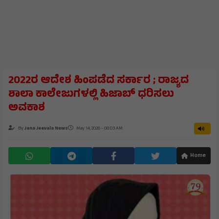
2022ರ ಆದೇಶ ಹಿಂಪಡೆದ ಸರ್ಕಾರ ; ರಾಜ್ಯದ
ಶಾಲಾ ಕಾಲೇಜುಗಳಲ್ಲಿ ಹಿಜಾಬ್‌ ಧರಿಸಲು
ಅವಕಾಶ
By
Jana Jeevala News
May 14, 2026 - 08:03 AM
Home