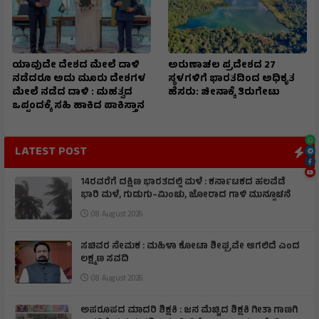
ಯಾವುದೇ ದೇಶದ ಮೇಲೆ ದಾಳಿ
ಅರುಣಾಚಲ ಪ್ರದೇಶದ 27
ನಡೆದರೂ ಅದು ಮೂರು ದೇಶಗಳ
ಸ್ಥಳಗಳಿಗೆ ಭಾರತದಿಂದ ಅಧಿಕೃತ
ಮೇಲೆ ನಡೆದ ದಾಳಿ : ಮಹತ್ವದ
ಹೆಸರು: ಚೀನಾಕ್ಕೆ ತಿರುಗೇಟು
ಒಪ್ಪಂದಕ್ಕೆ ಸಹಿ ಹಾಕಿದ ಪಾಕಿಸ್ತಾನ
LATEST POST
14ರವರೆಗೆ ದಕ್ಷಿಣ ಭಾರತದಲ್ಲಿ ಮಳೆ : ಕರ್ನಾಟಕದ ಹಲವೆಡೆ
ಭಾರಿ ಮಳೆ, ಗುಡುಗು–ಮಿಂಚು, ಜೋರಾದ ಗಾಳಿ ಮುನ್ಸೂಚನೆ
08 August 2026
ಸಚಿವರ ನೇಮಕ : ಮಹಿಳಾ ಕೋಟಾ ಶೀಘ್ರವೇ ಆಗಲಿದೆ ಎಂದ
ಲಕ್ಷ್ಮಣ ಸವದಿ
08 August 2026
ಅಪರೂಪದ ಮಾದರಿ ಶಿಕ್ಷಕಿ : ಜನ ಮೆಚ್ಚಿದ ಶಿಕ್ಷಕಿ ಗೀತಾ ಗಾಣಗಿ