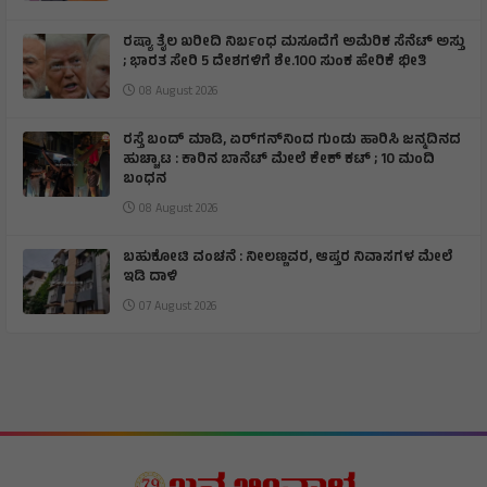
ರಷ್ಯಾ ತೈಲ ಖರೀದಿ ನಿರ್ಬಂಧ ಮಸೂದೆಗೆ ಅಮೆರಿಕ ಸೆನೆಟ್ ಅಸ್ತು
; ಭಾರತ ಸೇರಿ 5 ದೇಶಗಳಿಗೆ ಶೇ.100 ಸುಂಕ ಹೇರಿಕೆ ಭೀತಿ
08 August 2026
ರಸ್ತೆ ಬಂದ್ ಮಾಡಿ, ಏರ್‌ಗನ್‌ನಿಂದ ಗುಂಡು ಹಾರಿಸಿ ಜನ್ಮದಿನದ
ಹುಚ್ಚಾಟ : ಕಾರಿನ ಬಾನೆಟ್ ಮೇಲೆ ಕೇಕ್ ಕಟ್‌ ; 10 ಮಂದಿ
ಬಂಧನ
08 August 2026
ಬಹುಕೋಟಿ ವಂಚನೆ : ನೀಲಣ್ಣವರ, ಆಪ್ತರ ನಿವಾಸಗಳ ಮೇಲೆ
ಇಡಿ ದಾಳಿ
07 August 2026