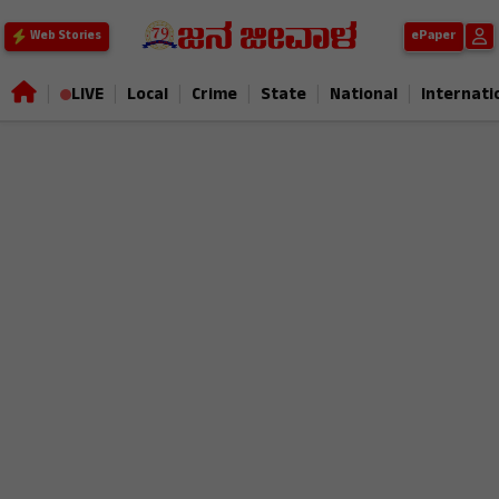
ePaper
Web Stories
|
|
|
|
|
|
LIVE
Local
Crime
State
National
Internati