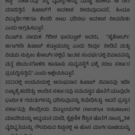
ಶೆಟ್ಟಿ: “ಸರ್ಕಾರವು ತನ್ನ ವೈಫಲ್ಯಗಳನ್ನು ಮುಚ್ಚಿ ಹಾಕಲು ಈ ರೀತಿ
ಮಾಡುತ್ತಿದೆ. ಹಿಜಾಬ್‌ಗೆ ಅವಕಾಶ ನೀಡುವುದಾದರೆ, ಹಿಂದೂ
ವಿದ್ಯಾರ್ಥಿಗಳಿಗೂ ಕೇಸರಿ ಶಾಲು ಧರಿಸಲು ಅವಕಾಶ ನೀಡಬೇಕು
ಎಂದು ಆಗ್ರಹಿಸಿದ್ದಾರೆ.
ವಿಎಚ್‌ಪಿ ನಾಯಕ ಗಿರೀಶ ಭಾರದ್ವಾಜ್ ಅವರು, “ಹೈಕೋರ್ಟ್
ಈಗಾಗಲೇ ಹಿಜಾಬ್ ಕಡ್ಡಾಯವಲ್ಲ ಎಂದು ತೀರ್ಪು ನೀಡಿದೆ ಮತ್ತು
ವಿಷಯ ಸುಪ್ರೀಂ ಕೋರ್ಟ್‌ನಲ್ಲಿದೆ. ಇಂತಹ ಸಂದರ್ಭದಲ್ಲಿ ವಿವಾದವನ್ನು
ಮತ್ತೆ ಜೀವಂತಗೊಳಿಸಿ ಕಾನೂನು ಸುವ್ಯವಸ್ಥೆಗೆ ಧಕ್ಕೆ ತರಲು ಸರ್ಕಾರ
ಪ್ರಯತ್ನಿಸುತ್ತಿದೆ,” ಎಂದು ಆಕ್ಷೇಪಿಸಿದ್ದಾರೆ.
2022ರಲ್ಲಿ ಉಡುಪಿಯಲ್ಲಿ ಆರಂಭವಾದ ಹಿಜಾಬ್ ವಿವಾದವು ಇಡೀ
ರಾಜ್ಯಕ್ಕೆ ಹರಡಿತ್ತು. ಅಂದಿನ ಸರ್ಕಾರವು ಸಮವಸ್ತ್ರದ ಜೊತೆಗೆ ಯಾವುದೇ
ಧಾರ್ಮಿಕ ಗುರುತುಗಳನ್ನು ಧರಿಸುವುದನ್ನು ನಿಷೇಧಿಸಿತ್ತು. ಆದರೆ ಪ್ರಸ್ತುತ
ಸರ್ಕಾರವು ಕೇಂದ್ರೀಯ ವಿದ್ಯಾಲಯಗಳ (Kendriya Vidyalayas)
ಮಾದರಿಯನ್ನು ಅಧ್ಯಯನ ಮಾಡಿ, ಶೈಕ್ಷಣಿಕ ಶಿಸ್ತಿನ ಜೊತೆಗೆ ಸಾಂಸ್ಕೃತಿಕ
ವೈವಿಧ್ಯತೆಯನ್ನು ಗೌರವಿಸುವ ನಿಟ್ಟಿನಲ್ಲಿ ಈ ಹೊಸ ಮಾರ್ಗಸೂಚಿಯನ್ನು