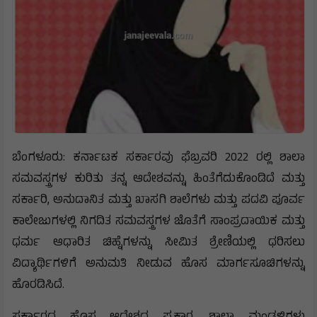
ಬೆಂಗಳೂರು: ಕರ್ನಾಟಕ ಸರ್ಕಾರವು ಫೆಬ್ರವರಿ 2022 ರಲ್ಲಿ ಶಾಲಾ
ಸಮವಸ್ತ್ರಗಳ ಕುರಿತು ತನ್ನ ಆದೇಶವನ್ನು ಹಿಂತೆಗೆದುಕೊಂಡಿದೆ ಮತ್ತು
ಸರ್ಕಾರಿ, ಅನುದಾನಿತ ಮತ್ತು ಖಾಸಗಿ ಶಾಲೆಗಳು ಮತ್ತು ಪದವಿ ಪೂರ್ವ
ಕಾಲೇಜುಗಳಲ್ಲಿ ನಿಗದಿತ ಸಮವಸ್ತ್ರಗಳ ಜೊತೆಗೆ ಸಾಂಪ್ರದಾಯಿಕ ಮತ್ತು
ಧರ್ಮ ಆಧಾರಿತ ಚಿಹ್ನೆಗಳನ್ನು ಸೀಮಿತ ಶ್ರೇಣಿಯಲ್ಲಿ ಧರಿಸಲು
ವಿದ್ಯಾರ್ಥಿಗಳಿಗೆ ಅನುಮತಿ ನೀಡುವ ಹೊಸ ಮಾರ್ಗಸೂಚಿಗಳನ್ನು
ಹೊರಡಿಸಿದೆ.