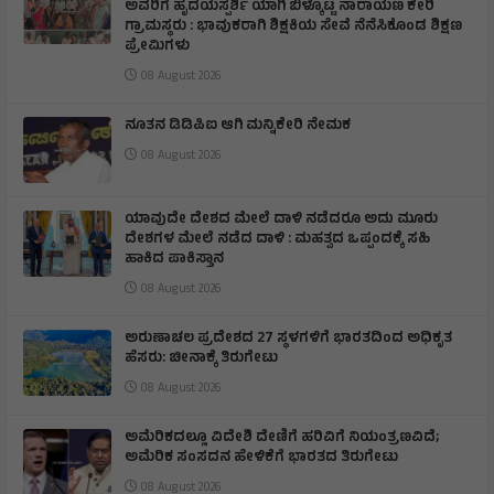
ಅವರಿಗೆ ಹೃದಯಸ್ಪರ್ಶಿ ಯಾಗಿ ಬಿಳ್ಕೊಟ್ಟ ನಾರಾಯಣ ಕೇರಿ
ಗ್ರಾಮಸ್ಥರು : ಭಾವುಕರಾಗಿ ಶಿಕ್ಷಕಿಯ ಸೇವೆ ನೆನೆಸಿಕೊಂಡ ಶಿಕ್ಷಣ
ಪ್ರೇಮಿಗಳು
08 August 2026
ನೂತನ ಡಿಡಿಪಿಐ ಆಗಿ ಮನ್ನಿಕೇರಿ ನೇಮಕ
08 August 2026
ಯಾವುದೇ ದೇಶದ ಮೇಲೆ ದಾಳಿ ನಡೆದರೂ ಅದು ಮೂರು
ದೇಶಗಳ ಮೇಲೆ ನಡೆದ ದಾಳಿ : ಮಹತ್ವದ ಒಪ್ಪಂದಕ್ಕೆ ಸಹಿ
ಹಾಕಿದ ಪಾಕಿಸ್ತಾನ
08 August 2026
ಅರುಣಾಚಲ ಪ್ರದೇಶದ 27 ಸ್ಥಳಗಳಿಗೆ ಭಾರತದಿಂದ ಅಧಿಕೃತ
ಹೆಸರು: ಚೀನಾಕ್ಕೆ ತಿರುಗೇಟು
08 August 2026
ಅಮೆರಿಕದಲ್ಲೂ ವಿದೇಶಿ ದೇಣಿಗೆ ಹರಿವಿಗೆ ನಿಯಂತ್ರಣವಿದೆ;
ಅಮೆರಿಕ ಸಂಸದನ ಹೇಳಿಕೆಗೆ ಭಾರತದ ತಿರುಗೇಟು
08 August 2026