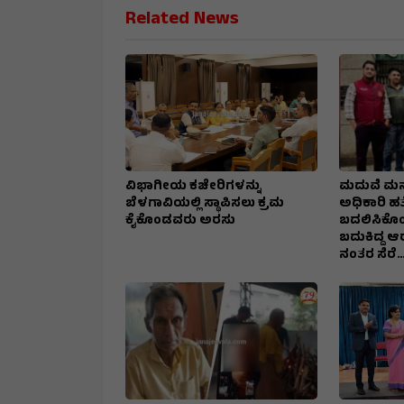
Related News
ವಿಭಾಗೀಯ ಕಚೇರಿಗಳನ್ನು
ಮದುವೆ ಮನ
ಬೆಳಗಾವಿಯಲ್ಲಿ ಸ್ಥಾಪಿಸಲು ಕ್ರಮ
ಅಧಿಕಾರಿ ಹತ್
ಕೈಕೊಂಡವರು ಅರಸು
ಬದಲಿಸಿಕೊಂಡ
ಬದುಕಿದ್ದ 
ನಂತರ ಸೆರೆ…