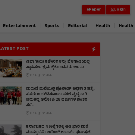
ePaper
Login
|
|
|
|
Entertainment
Sports
Editorial
Health
Health
LATEST POST
ವಿಭಾಗೀಯ ಕಚೇರಿಗಳನ್ನು ಬೆಳಗಾವಿಯಲ್ಲಿ
ಸ್ಥಾಪಿಸಲು ಕ್ರಮ ಕೈಕೊಂಡವರು ಅರಸು
07 August 2026
ಮದುವೆ ಮನೆಯಲ್ಲಿ ಪೊಲೀಸ್ ಅಧಿಕಾರಿ ಹತ್ಯೆ ;
ಹೆಸರು ಬದಲಿಸಿಕೊಂಡು ನಕಲಿ ವೈದ್ಯನಾಗಿ
ಬದುಕಿದ್ದ ಆರೋಪಿ 28 ವರ್ಷಗಳ ನಂತರ
ಸೆರೆ…!
07 August 2026
ಕರ್ನಾಟಕದ 4 ಜಿಲ್ಲೆಗಳಲ್ಲಿ ಅತಿ ಭಾರಿ ಮಳೆ
ಮುನ್ಸೂಚನೆ ; ಆರೆಂಜ್‌ ಅಲರ್ಟ್‌ ಘೋಷಣೆ