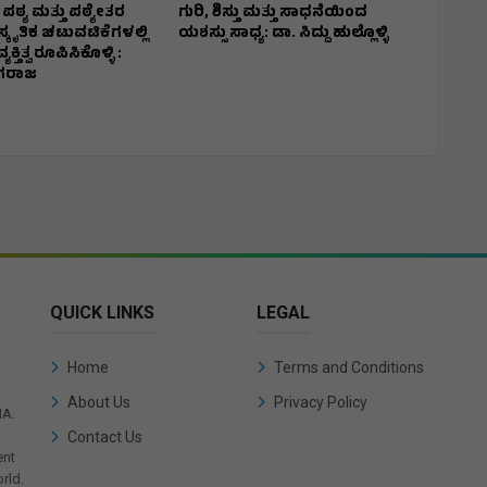
್ಯ ಮತ್ತು ಪಠ್ಯೇತರ
ಗುರಿ, ಶಿಸ್ತು ಮತ್ತು ಸಾಧನೆಯಿಂದ
ಕೃತಿಕ ಚಟುವಟಿಕೆಗಳಲ್ಲಿ
ಯಶಸ್ಸು ಸಾಧ್ಯ: ಡಾ. ಸಿದ್ದು ಹುಲ್ಲೊಳ್ಳಿ
್ತಿತ್ವ ರೂಪಿಸಿಕೊಳ್ಳಿ :
ಾಗರಾಜ
QUICK LINKS
LEGAL
Home
Terms and Conditions
About Us
Privacy Policy
IA.
Contact Us
ent
rld.