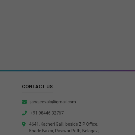
CONTACT US
janajeevala@gmail.com
+91 98446 32767
4641, Kacheri Galli, beside Z P Office,
Khade Bazar, Raviwar Peth, Belagavi,