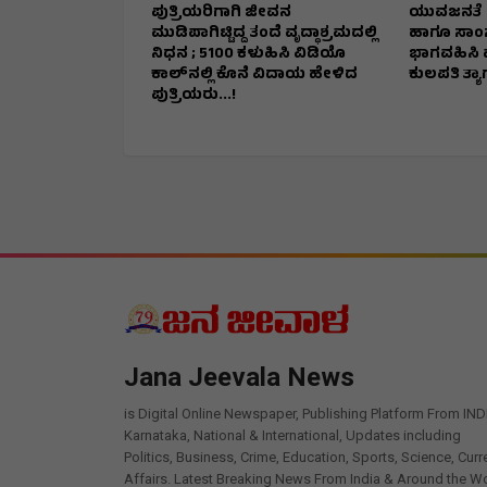
ಪುತ್ರಿಯರಿಗಾಗಿ ಜೀವನ
ಯುವಜನತೆ ಪಠ
ಮುಡಿಪಾಗಿಟ್ಟಿದ್ದ ತಂದೆ ವೃದ್ಧಾಶ್ರಮದಲ್ಲಿ
ಹಾಗೂ ಸಾಂಸ್
ನಿಧನ ; ₹5100 ಕಳುಹಿಸಿ ವಿಡಿಯೊ
ಭಾಗವಹಿಸಿ ವ್ಯಕ
ಕಾಲ್‌ನಲ್ಲಿ ಕೊನೆ ವಿದಾಯ ಹೇಳಿದ
ಕುಲಪತಿ ತ್ಯ
ಪುತ್ರಿಯರು...!
Jana Jeevala News
is Digital Online Newspaper, Publishing Platform From IND
Karnataka, National & International, Updates including
Politics, Business, Crime, Education, Sports, Science, Curr
Affairs. Latest Breaking News From India & Around the Wo