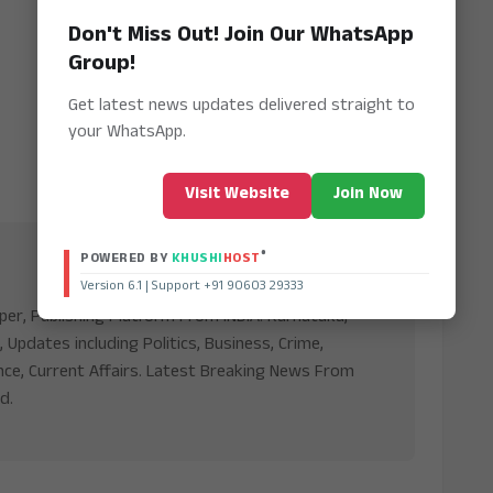
Don't Miss Out! Join Our WhatsApp
Group!
Get latest news updates delivered straight to
your WhatsApp.
Visit Website
Join Now
®
POWERED BY
KHUSHI
HOST
Version 6.1 | Support +91 90603 29333
aper, Publishing Platform From INDIA. Karnataka,
, Updates including Politics, Business, Crime,
nce, Current Affairs. Latest Breaking News From
d.