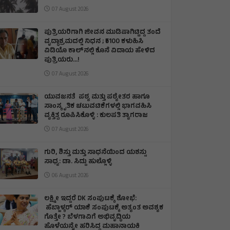
07 August 2026
ಪುತ್ರಿಯರಿಗಾಗಿ ಜೀವನ ಮುಡಿಪಾಗಿಟ್ಟಿದ್ದ ತಂದೆ
ವೃದ್ಧಾಶ್ರಮದಲ್ಲಿ ನಿಧನ ; ₹5100 ಕಳುಹಿಸಿ
ವಿಡಿಯೊ ಕಾಲ್‌ನಲ್ಲಿ ಕೊನೆ ವಿದಾಯ ಹೇಳಿದ
ಪುತ್ರಿಯರು...!
07 August 2026
ಯುವಜನತೆ ಪಠ್ಯ ಮತ್ತು ಪಠ್ಯೇತರ ಹಾಗೂ
ಸಾಂಸ್ಕೃತಿಕ ಚಟುವಟಿಕೆಗಳಲ್ಲಿ ಭಾಗವಹಿಸಿ
ವ್ಯಕ್ತಿತ್ವ ರೂಪಿಸಿಕೊಳ್ಳಿ : ಕುಲಪತಿ ತ್ಯಾಗರಾಜ
07 August 2026
ಗುರಿ, ಶಿಸ್ತು ಮತ್ತು ಸಾಧನೆಯಿಂದ ಯಶಸ್ಸು
ಸಾಧ್ಯ: ಡಾ. ಸಿದ್ದು ಹುಲ್ಲೊಳ್ಳಿ
06 August 2026
ಲಕ್ಷ್ಮೀ ಇದ್ದರೆ DK ಸಂಪುಟಕ್ಕೆ ಶೋಭೆ:
ಹೆಬ್ಬಾಳ್ಕರ್ ಯಾಕೆ ಸಂಪುಟಕ್ಕೆ ಅತ್ಯಂತ ಅವಶ್ಯಕ
ಗೊತ್ತೇ ? ಬೆಳಗಾವಿಗೆ ಅಭಿವೃದ್ಧಿಯ
ಹೊಳೆಯನ್ನೇ ಹರಿಸಿದ್ದ ಮಹಾನಾಯಕಿ