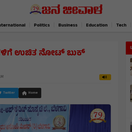
|
|
|
|
|
nternational
Politics
Business
Education
Tech
್ಥಿಗಳಿಗೆ ಉಚಿತ ನೋಟ್ ಬುಕ್
 AM
Twitter
Home