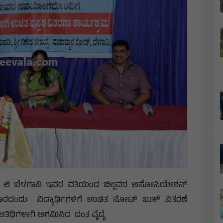
ಸೈಟಿ ಲಿ ಬೆಳಗಾವಿ ಇವರ ವತಿಯಿಂದ ಬಿಲ್ಲವರ ಅಸೋಸಿಯೇಶನ್
ರದಂದು ವಿದ್ಯಾರ್ಥಿಗಳಿಗೆ ಉಚಿತ ನೋಟ್ ಬುಕ್ ವಿತರಣೆ
ೆ ಅತಿಥಿಗಳಾಗಿ ಆಗಮಿಸಿದ ದಂತ ವೈದ್ಯೆ