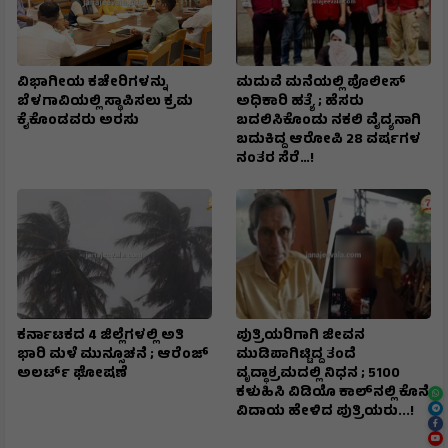
ವಿಭಾಗೀಯ ಕಚೇರಿಗಳನ್ನು
ಮದುವೆ ಮನೆಯಲ್ಲಿ ಪೊಲೀಸ್
ಬೆಳಗಾವಿಯಲ್ಲಿ ಸ್ಥಾಪಿಸಲು ಕ್ರಮ
ಅಧಿಕಾರಿ ಹತ್ಯೆ ; ಹೆಸರು
ಕೈಕೊಂಡವರು ಅರಸು
ಬದಲಿಸಿಕೊಂಡು ನಕಲಿ ವೈದ್ಯನಾಗಿ
ಬದುಕಿದ್ದ ಆರೋಪಿ 28 ವರ್ಷಗಳ
ನಂತರ ಸೆರೆ…!
ಕರ್ನಾಟಕದ 4 ಜಿಲ್ಲೆಗಳಲ್ಲಿ ಅತಿ
ಪುತ್ರಿಯರಿಗಾಗಿ ಜೀವನ
ಭಾರಿ ಮಳೆ ಮುನ್ಸೂಚನೆ ; ಆರೆಂಜ್‌
ಮುಡಿಪಾಗಿಟ್ಟಿದ್ದ ತಂದೆ
ಅಲರ್ಟ್‌ ಘೋಷಣೆ
ವೃದ್ಧಾಶ್ರಮದಲ್ಲಿ ನಿಧನ ; ₹5100
ಕಳುಹಿಸಿ ವಿಡಿಯೊ ಕಾಲ್‌ನಲ್ಲಿ ಕೊನೆ
ವಿದಾಯ ಹೇಳಿದ ಪುತ್ರಿಯರು...!