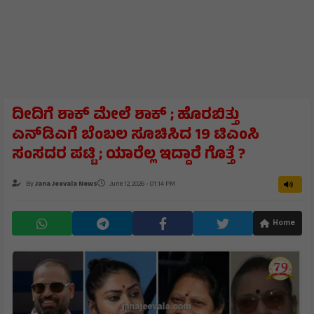
ದೀದಿಗೆ ಶಾಕ್‌ ಮೇಲೆ ಶಾಕ್‌ ; ಹೊರಬಿತ್ತು
ಎನ್‌ಡಿಎಗೆ ಬೆಂಬಲ ಸೂಚಿಸಿದ 19 ಟಿಎಂಸಿ
ಸಂಸದರ ಪಟ್ಟಿ ; ಯಾರೆಲ್ಲ ಇದ್ದಾರೆ ಗೊತ್ತೆ ?
By
Jana Jeevala News
June 12, 2026 - 01:14 PM
Home