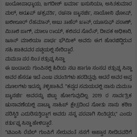
ಬಂದೋಪಾಧ್ಯಾಯ, ಜಗದೀಶ್ ಬರ್ಮಾ ಬಸುನಿಯಾ, ಅಸಿತಕುಮಾರ
ಮಲ್, ಅರೂಪ್ ಚಕ್ರವರ್ತಿ, ರಚನಾ ಬ್ಯಾನರ್ಜಿ, ಸಾಯೋನಿ ಘೋಷ್,
ಖಲೀಲೂರ್ ರೆಹಮಾನ್, ಅಬು ತಾಹೆರ್ ಖಾನ್, ಯೂಸುಫ್ ಪಠಾಣ್,
ಮಿತಾಲಿ ಬಾಗ್, ಮಾಲಾ ರಾಯ್, ಕಲಿಪದ ಸೊರೆನ್, ದೀಪಕ ಅಧಿಕಾರಿ,
ಜೂನ್ ಮಾಲಿಯಾ ಪಾರ್ಥ ಭೌಮಿಕ್ ಅವರು ಈಗ ಹೊರಬಿದ್ದಿರುವ
ಸಹಿ ಹಾಕಿದವರ ಪಟ್ಟಿಯಲ್ಲಿ ಸೇರಿದ್ದಾರೆ.
ಮಮತಾ ಪರ ನಿಂತ ಶತ್ರುಘ್ನ ಸಿನ್ಹಾ
ಈ ಬಂಡಾಯ ಗುಂಪಿನಲ್ಲಿ ಹಿರಿಯ ನಟ ಹಾಗೂ ಸಂಸದ ಶತ್ರುಘ್ನ ಸಿನ್ಹಾ
ಅವರ ಹೆಸರೂ ಇದೆ ಎಂಬ ವದಂತಿಗಳು ಹರಡಿದ್ದವು. ಆದರೆ ಅವರ ಆಪ್ತ
ಮೂಲಗಳು ಇದನ್ನು ತಳ್ಳಿಹಾಕಿವೆ. “ಕಷ್ಟದ ಸಮಯದಲ್ಲಿ ನಾನು ಮಮತಾ
ಬ್ಯಾನರ್ಜಿ ಅವರನ್ನು ಬಿಟ್ಟು ಹೋಗುವುದಿಲ್ಲ. 2019 ರ ಸಾರ್ವತ್ರಿಕ
ಚುನಾವಣೆಯಲ್ಲಿ ಪಾಟ್ನಾ ಸಾಹಿಬ್ ಕ್ಷೇತ್ರದಿಂದ ಸೋತು ನಾನು ಕಠಿಣ
ಪರಿಸ್ಥಿತಿ ಎದುರಿಸುತ್ತಿದ್ದಾಗ ಅವರು ನನ್ನ ಪರವಾಗಿ ನಿಂತಿದ್ದರು,” ಎಂದು
ಶರ್ತುಘ್ನ ಸಿನ್ಹಾ ಹೇಳಿದ್ದಾರೆ.
“ಟಿಎಂಸಿ ರೆಬೆಲ್ ಗುಂಪಿಗೆ ಸೇರುವಂತೆ ನನಗೆ ಆಹ್ವಾನ ನೀಡಿದವರಿಗೆ