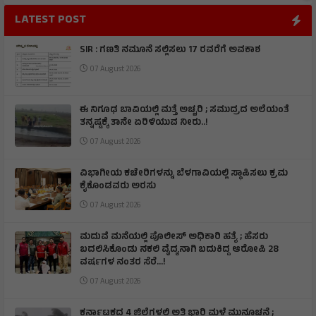
LATEST POST
SIR : ಗಣತಿ ನಮೂನೆ ಸಲ್ಲಿಸಲು 17 ರವರೆಗೆ ಅವಕಾಶ
07 August 2026
ಈ ನಿಗೂಢ ಬಾವಿಯಲ್ಲಿ ಮತ್ತೆ ಅಚ್ಚರಿ ; ಸಮುದ್ರದ ಅಲೆಯಂತೆ
ತನ್ನಷ್ಟಕ್ಕೆ ತಾನೇ ಏರಿಳಿಯುವ ನೀರು..!
07 August 2026
ವಿಭಾಗೀಯ ಕಚೇರಿಗಳನ್ನು ಬೆಳಗಾವಿಯಲ್ಲಿ ಸ್ಥಾಪಿಸಲು ಕ್ರಮ
ಕೈಕೊಂಡವರು ಅರಸು
07 August 2026
ಮದುವೆ ಮನೆಯಲ್ಲಿ ಪೊಲೀಸ್ ಅಧಿಕಾರಿ ಹತ್ಯೆ ; ಹೆಸರು
ಬದಲಿಸಿಕೊಂಡು ನಕಲಿ ವೈದ್ಯನಾಗಿ ಬದುಕಿದ್ದ ಆರೋಪಿ 28
ವರ್ಷಗಳ ನಂತರ ಸೆರೆ…!
07 August 2026
ಕರ್ನಾಟಕದ 4 ಜಿಲ್ಲೆಗಳಲ್ಲಿ ಅತಿ ಭಾರಿ ಮಳೆ ಮುನ್ಸೂಚನೆ ;