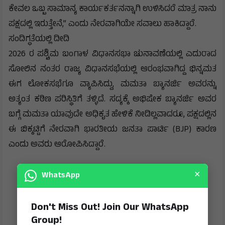
ಕೇವಲ ಒಬ್ಬ ಸಾಮಾನ್ಯ ಕಾರ್ಯಕರ್ತನನ್ನಾಗಿ ಉಳಿಸಿದರೆ ಮಾತ್ರ ನಾನು
ಪಕ್ಷದಲ್ಲಿ ಇರುತ್ತೇನೆ,” ಎಂದು ನೇರವಾಗಿಯೇ ಸವಾಲು ಹಾಕಿದ್ದಾರೆ.
ಸಂದಿಗ್ಧತೆಯಲ್ಲಿ ದೀದಿ
2026 ರ ಪಶ್ಚಿಮ ಬಂಗಾಳ ವಿಧಾನಸಭಾ ಚುನಾವಣೆಯಲ್ಲಿ ಎದುರಾದ
ಸೋಲಿನ ನಂತರ ರಾಜ್ಯ ವಿಧಾನಸಭೆಯಲ್ಲಿ ಆರಂಭವಾಗಿದ್ದ ಭಿನ್ನಮತ
ಈಗ ಲೋಕಸಭೆಗೂ ವ್ಯಾಪಿಸಿದ್ದು, ಮಮತಾ ಬ್ಯಾನರ್ಜಿ ಅವರನ್ನು
ಅತ್ಯಂತ ಕಠಿಣ ಪರಿಸ್ಥಿತಿಗೆ ತಳ್ಳಿದೆ. ಸದ್ಯಕ್ಕೆ ಅಭಿಷೇಕ ಬ್ಯಾನರ್ಜಿ ಅವರ
ಬಗ್ಗೆ ಮಮತಾ ಯಾವುದೇ ಅಧಿಕೃತ ಹೇಳಿಕೆ ನೀಡಿಲ್ಲವಾದರೂ, ಪಕ್ಷದಲ್ಲಿನ
ಈ ಬಿಕ್ಕಟ್ಟಿಗೆ ನೇರವಾಗಿ ಭಾರತೀಯ ಜನತಾ ಪಾರ್ಟಿ (BJP) ಕಾರಣ
ಎಂದು ಅವರು ಆರೋಪಿಸಿದ್ದಾರೆ.
×
WhatsApp
Don't Miss Out! Join Our WhatsApp
Group!