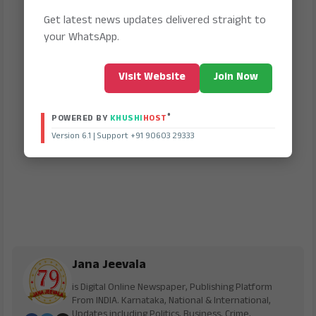
Get latest news updates delivered straight to
your WhatsApp.
Visit Website
Join Now
®
POWERED BY
KHUSHI
HOST
Version 6.1 | Support +91 90603 29333
Jana Jeevala
is Digital Online Newspaper, Publishing Platform
From INDIA. Karnataka, National & International,
Updates including Politics, Business, Crime,