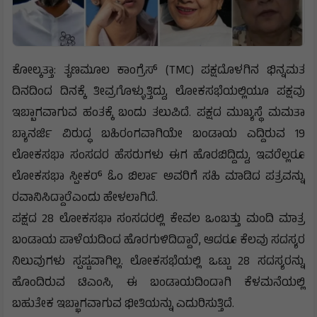
ಕೋಲ್ಕತ್ತಾ: ತೃಣಮೂಲ ಕಾಂಗ್ರೆಸ್ (TMC) ಪಕ್ಷದೊಳಗಿನ ಭಿನ್ನಮತ
ದಿನದಿಂದ ದಿನಕ್ಕೆ ತೀವ್ರಗೊಳ್ಳುತ್ತಿದ್ದು, ಲೋಕಸಭೆಯಲ್ಲಿಯೂ ಪಕ್ಷವು
ಇಬ್ಬಾಗವಾಗುವ ಹಂತಕ್ಕೆ ಬಂದು ತಲುಪಿದೆ. ಪಕ್ಷದ ಮುಖ್ಯಸ್ಥೆ ಮಮತಾ
ಬ್ಯಾನರ್ಜಿ ವಿರುದ್ಧ ಬಹಿರಂಗವಾಗಿಯೇ ಬಂಡಾಯ ಎದ್ದಿರುವ 19
ಲೋಕಸಭಾ ಸಂಸದರ ಹೆಸರುಗಳು ಈಗ ಹೊರಬಿದ್ದಿದ್ದು, ಇವರೆಲ್ಲರೂ
ಲೋಕಸಭಾ ಸ್ಪೀಕರ್ ಓಂ ಬಿರ್ಲಾ ಅವರಿಗೆ ಸಹಿ ಮಾಡಿದ ಪತ್ರವನ್ನು
ರವಾನಿಸಿದ್ದಾರೆಎಂದು ಹೇಳಲಾಗಿದೆ.
ಪಕ್ಷದ 28 ಲೋಕಸಭಾ ಸಂಸದರಲ್ಲಿ ಕೇವಲ ಒಂಬತ್ತು ಮಂದಿ ಮಾತ್ರ
ಬಂಡಾಯ ಪಾಳೆಯದಿಂದ ಹೊರಗುಳಿದಿದ್ದಾರೆ, ಆದರೂ ಕೆಲವು ಸದಸ್ಯರ
ನಿಲುವುಗಳು ಸ್ಪಷ್ಟವಾಗಿಲ್ಲ. ಲೋಕಸಭೆಯಲ್ಲಿ ಒಟ್ಟು 28 ಸದಸ್ಯರನ್ನು
ಹೊಂದಿರುವ ಟಿಎಂಸಿ, ಈ ಬಂಡಾಯದಿಂದಾಗಿ ಕೆಳಮನೆಯಲ್ಲಿ
ಬಹುತೇಕ ಇಬ್ಭಾಗವಾಗುವ ಭೀತಿಯನ್ನು ಎದುರಿಸುತ್ತಿದೆ.