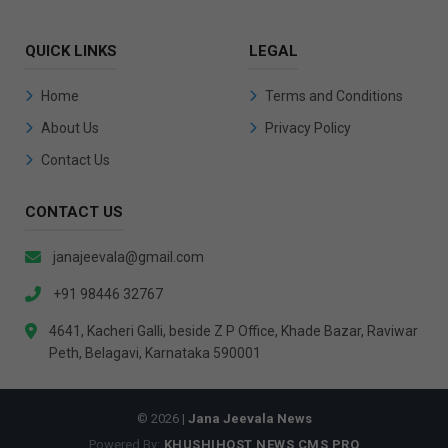
QUICK LINKS
LEGAL
Home
Terms and Conditions
About Us
Privacy Policy
Contact Us
CONTACT US
janajeevala@gmail.com
+91 98446 32767
4641, Kacheri Galli, beside Z P Office, Khade Bazar, Raviwar
Peth, Belagavi, Karnataka 590001
© 2026 |
Jana Jeevala News
Powered By:
KHUSHIHOST NEWS CMS PRO