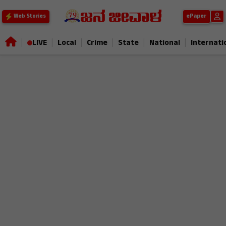
ePaper
Web Stories
|
|
|
|
|
|
LIVE
Local
Crime
State
National
Internati