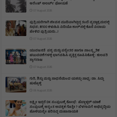
ಆರೆಂಜ್‌ ಅಲರ್ಟ್‌ ಘೋಷಣೆ
07 August 2026
ಪುತ್ರಿಯರಿಗಾಗಿ ಜೀವನ ಮುಡಿಪಾಗಿಟ್ಟಿದ್ದ ತಂದೆ ವೃದ್ಧಾಶ್ರಮದಲ್ಲಿ
ನಿಧನ ; ₹5100 ಕಳುಹಿಸಿ ವಿಡಿಯೊ ಕಾಲ್‌ನಲ್ಲಿ ಕೊನೆ ವಿದಾಯ
ಹೇಳಿದ ಪುತ್ರಿಯರು...!
07 August 2026
ಯುವಜನತೆ ಪಠ್ಯ ಮತ್ತು ಪಠ್ಯೇತರ ಹಾಗೂ ಸಾಂಸ್ಕೃತಿಕ
ಚಟುವಟಿಕೆಗಳಲ್ಲಿ ಭಾಗವಹಿಸಿ ವ್ಯಕ್ತಿತ್ವ ರೂಪಿಸಿಕೊಳ್ಳಿ : ಕುಲಪತಿ
ತ್ಯಾಗರಾಜ
07 August 2026
ಗುರಿ, ಶಿಸ್ತು ಮತ್ತು ಸಾಧನೆಯಿಂದ ಯಶಸ್ಸು ಸಾಧ್ಯ: ಡಾ. ಸಿದ್ದು
ಹುಲ್ಲೊಳ್ಳಿ
06 August 2026
ಲಕ್ಷ್ಮೀ ಇದ್ದರೆ DK ಸಂಪುಟಕ್ಕೆ ಶೋಭೆ: ಹೆಬ್ಬಾಳ್ಕರ್ ಯಾಕೆ
ಸಂಪುಟಕ್ಕೆ ಅತ್ಯಂತ ಅವಶ್ಯಕ ಗೊತ್ತೇ ? ಬೆಳಗಾವಿಗೆ ಅಭಿವೃದ್ಧಿಯ
ಹೊಳೆಯನ್ನೇ ಹರಿಸಿದ್ದ ಮಹಾನಾಯಕಿ