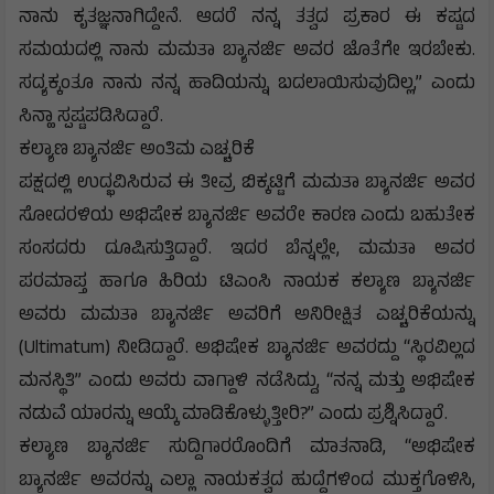
ನಾನು ಕೃತಜ್ಞನಾಗಿದ್ದೇನೆ. ಆದರೆ ನನ್ನ ತತ್ವದ ಪ್ರಕಾರ ಈ ಕಷ್ಟದ
ಸಮಯದಲ್ಲಿ ನಾನು ಮಮತಾ ಬ್ಯಾನರ್ಜಿ ಅವರ ಜೊತೆಗೇ ಇರಬೇಕು.
ಸದ್ಯಕ್ಕಂತೂ ನಾನು ನನ್ನ ಹಾದಿಯನ್ನು ಬದಲಾಯಿಸುವುದಿಲ್ಲ,” ಎಂದು
ಸಿನ್ಹಾ ಸ್ಪಷ್ಟಪಡಿಸಿದ್ದಾರೆ.
ಕಲ್ಯಾಣ ಬ್ಯಾನರ್ಜಿ ಅಂತಿಮ ಎಚ್ಚರಿಕೆ
ಪಕ್ಷದಲ್ಲಿ ಉದ್ಭವಿಸಿರುವ ಈ ತೀವ್ರ ಬಿಕ್ಕಟ್ಟಿಗೆ ಮಮತಾ ಬ್ಯಾನರ್ಜಿ ಅವರ
ಸೋದರಳಿಯ ಅಭಿಷೇಕ ಬ್ಯಾನರ್ಜಿ ಅವರೇ ಕಾರಣ ಎಂದು ಬಹುತೇಕ
ಸಂಸದರು ದೂಷಿಸುತ್ತಿದ್ದಾರೆ. ಇದರ ಬೆನ್ನಲ್ಲೇ, ಮಮತಾ ಅವರ
ಪರಮಾಪ್ತ ಹಾಗೂ ಹಿರಿಯ ಟಿಎಂಸಿ ನಾಯಕ ಕಲ್ಯಾಣ ಬ್ಯಾನರ್ಜಿ
ಅವರು ಮಮತಾ ಬ್ಯಾನರ್ಜಿ ಅವರಿಗೆ ಅನಿರೀಕ್ಷಿತ ಎಚ್ಚರಿಕೆಯನ್ನು
(Ultimatum) ನೀಡಿದ್ದಾರೆ. ಅಭಿಷೇಕ ಬ್ಯಾನರ್ಜಿ ಅವರದ್ದು “ಸ್ಥಿರವಿಲ್ಲದ
ಮನಸ್ಥಿತಿ” ಎಂದು ಅವರು ವಾಗ್ದಾಳಿ ನಡೆಸಿದ್ದು, “ನನ್ನ ಮತ್ತು ಅಭಿಷೇಕ
ನಡುವೆ ಯಾರನ್ನು ಆಯ್ಕೆ ಮಾಡಿಕೊಳ್ಳುತ್ತೀರಿ?” ಎಂದು ಪ್ರಶ್ನಿಸಿದ್ದಾರೆ.
ಕಲ್ಯಾಣ ಬ್ಯಾನರ್ಜಿ ಸುದ್ದಿಗಾರರೊಂದಿಗೆ ಮಾತನಾಡಿ, “ಅಭಿಷೇಕ
ಬ್ಯಾನರ್ಜಿ ಅವರನ್ನು ಎಲ್ಲಾ ನಾಯಕತ್ವದ ಹುದ್ದೆಗಳಿಂದ ಮುಕ್ತಗೊಳಿಸಿ,