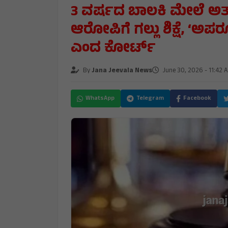
3 ವರ್ಷದ ಬಾಲಕಿ ಮೇಲೆ ಅತ್ಯ
ಆರೋಪಿಗೆ ಗಲ್ಲು ಶಿಕ್ಷೆ, ‘
ಎಂದ ಕೋರ್ಟ್‌
By
Jana Jeevala News
June 30, 2026 - 11:42 
WhatsApp
Telegram
Facebook