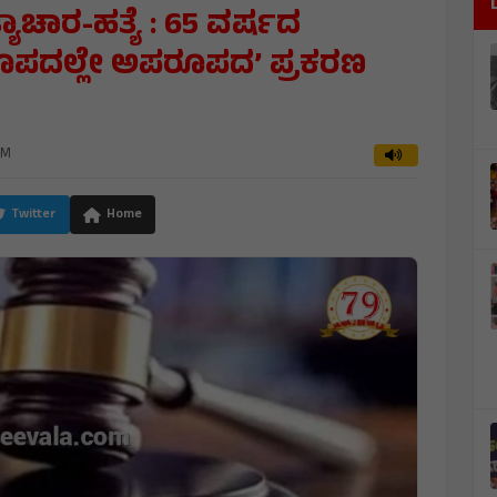
ಾಚಾರ-ಹತ್ಯೆ : 65 ವರ್ಷದ
ಅಪರೂಪದಲ್ಲೇ ಅಪರೂಪದ’ ಪ್ರಕರಣ
AM
Twitter
Home