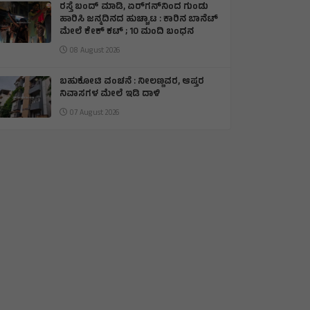
ರಸ್ತೆ ಬಂದ್ ಮಾಡಿ, ಏರ್‌ಗನ್‌ನಿಂದ ಗುಂಡು
ಹಾರಿಸಿ ಜನ್ಮದಿನದ ಹುಚ್ಚಾಟ : ಕಾರಿನ ಬಾನೆಟ್
ಮೇಲೆ ಕೇಕ್ ಕಟ್‌ ; 10 ಮಂದಿ ಬಂಧನ
08 August 2026
ಬಹುಕೋಟಿ ವಂಚನೆ : ನೀಲಣ್ಣವರ, ಆಪ್ತರ
ನಿವಾಸಗಳ ಮೇಲೆ ಇಡಿ ದಾಳಿ
07 August 2026