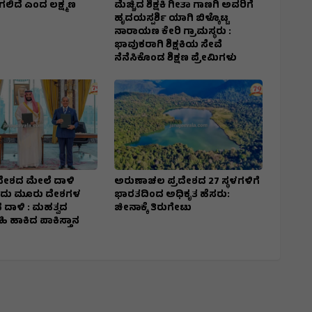
ಲಿದೆ ಎಂದ ಲಕ್ಷ್ಮಣ
ಮೆಚ್ಚಿದ ಶಿಕ್ಷಕಿ ಗೀತಾ ಗಾಣಗಿ ಅವರಿಗೆ
ಹೃದಯಸ್ಪರ್ಶಿ ಯಾಗಿ ಬಿಳ್ಕೊಟ್ಟ
ನಾರಾಯಣ ಕೇರಿ ಗ್ರಾಮಸ್ಥರು :
ಭಾವುಕರಾಗಿ ಶಿಕ್ಷಕಿಯ ಸೇವೆ
ನೆನೆಸಿಕೊಂಡ ಶಿಕ್ಷಣ ಪ್ರೇಮಿಗಳು
ೇಶದ ಮೇಲೆ ದಾಳಿ
ಅರುಣಾಚಲ ಪ್ರದೇಶದ 27 ಸ್ಥಳಗಳಿಗೆ
ದು ಮೂರು ದೇಶಗಳ
ಭಾರತದಿಂದ ಅಧಿಕೃತ ಹೆಸರು:
 ದಾಳಿ : ಮಹತ್ವದ
ಚೀನಾಕ್ಕೆ ತಿರುಗೇಟು
ಸಹಿ ಹಾಕಿದ ಪಾಕಿಸ್ತಾನ