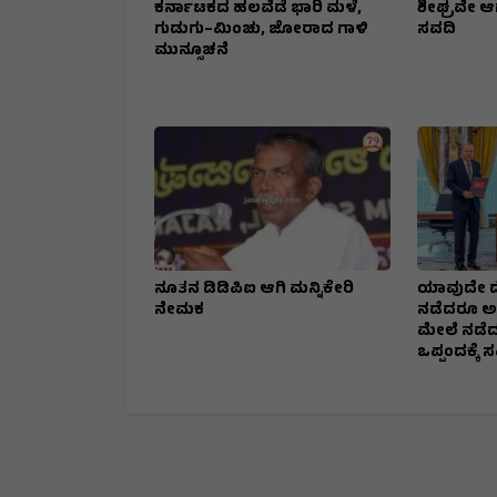
ಕರ್ನಾಟಕದ ಹಲವೆಡೆ ಭಾರಿ ಮಳೆ,
ಶೀಘ್ರವೇ ಆಗ
ಗುಡುಗು–ಮಿಂಚು, ಜೋರಾದ ಗಾಳಿ
ಸವದಿ
ಮುನ್ಸೂಚನೆ
ನೂತನ ಡಿಡಿಪಿಐ ಆಗಿ ಮನ್ನಿಕೇರಿ
ಯಾವುದೇ ದ
ನೇಮಕ
ನಡೆದರೂ ಅ
ಮೇಲೆ ನಡೆದ
ಒಪ್ಪಂದಕ್ಕೆ 