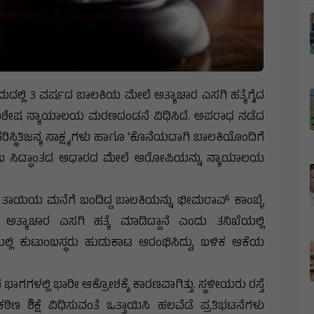
್ರಾಮದಲ್ಲಿ 3 ವರ್ಷದ ಬಾಲಕಿಯ ಮೇಲೆ ಅತ್ಯಾಚಾರ ಎಸಗಿ ಹತ್ಯೆಗೈದ
ೆ ವಿಶೇಷ ನ್ಯಾಯಾಲಯ ಮರಣದಂಡನೆ ವಿಧಿಸಿದೆ. ಅಪರಾಧ ನಡೆದ
ರಿಸ್ಥಿತಿಜನ್ಯ ಸಾಕ್ಷ್ಯಗಳು ಹಾಗೂ ‘ಕೊನೆಯದಾಗಿ ಬಾಲಕಿಯೊಂದಿಗೆ
) ಎಂಬ ಸಿದ್ಧಾಂತದ ಆಧಾರದ ಮೇಲೆ ಆರೋಪಿಯನ್ನು ನ್ಯಾಯಾಲಯ
 ತಾಯಿಯ ಮನೆಗೆ ಬಂದಿದ್ದ ಬಾಲಕಿಯನ್ನು ಭೀಮರಾವ್ ಕಾಂಬ್ಳೆ
ಅತ್ಯಾಚಾರ ಎಸಗಿ ಹತ್ಯೆ ಮಾಡಿದ್ದಾನೆ ಎಂದು ತನಿಖೆಯಲ್ಲಿ
ಲೆಯಲ್ಲಿ ಕುಟುಂಬಸ್ಥರು ಹುಡುಕಾಟ ಆರಂಭಿಸಿದ್ದು, ಬಳಿಕ ಆಕೆಯ
ಭಾಗಗಳಲ್ಲಿ ಭಾರೀ ಆಕ್ರೋಶಕ್ಕೆ ಕಾರಣವಾಗಿತ್ತು. ಸ್ಥಳೀಯರು ರಸ್ತೆ
ಠಿಣ ಶಿಕ್ಷೆ ವಿಧಿಸುವಂತೆ ಒತ್ತಾಯಿಸಿ ಹಲವೆಡೆ ಪ್ರತಿಭಟನೆಗಳು