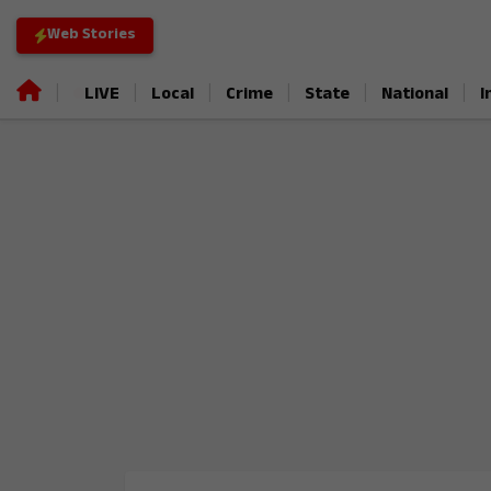
Web Stories
|
|
|
|
|
|
LIVE
Local
Crime
State
National
I