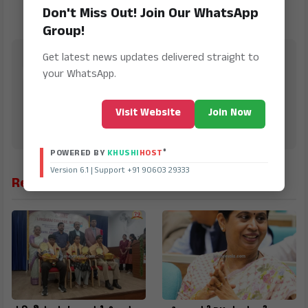
Don't Miss Out! Join Our WhatsApp
Group!
Jana Jeevala
Get latest news updates delivered straight to
your WhatsApp.
is Digital Online Newspaper, Publishing Platform
From INDIA. Karnataka, National & International,
Updates including Politics, Business, Crime,
Visit Website
Join Now
Education, Sports, Science, Current Affairs. Latest
Breaking News From India & Around the World.
®
POWERED BY
KHUSHI
HOST
Version 6.1 | Support +91 90603 29333
Related News