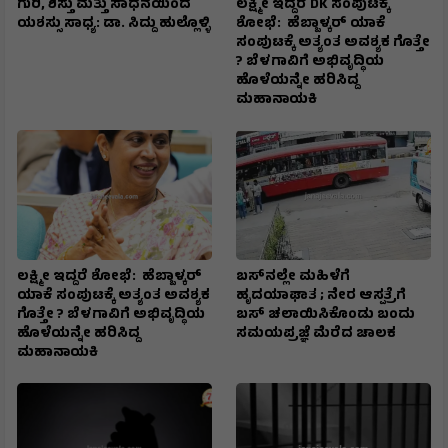
ಗುರಿ, ಶಿಸ್ತು ಮತ್ತು ಸಾಧನೆಯಿಂದ
ಲಕ್ಷ್ಮೀ ಇದ್ದರೆ DK ಸಂಪುಟಕ್ಕೆ
ಯಶಸ್ಸು ಸಾಧ್ಯ: ಡಾ. ಸಿದ್ದು ಹುಲ್ಲೊಳ್ಳಿ
ಶೋಭೆ: ಹೆಬ್ಬಾಳ್ಕರ್ ಯಾಕೆ
ಸಂಪುಟಕ್ಕೆ ಅತ್ಯಂತ ಅವಶ್ಯಕ ಗೊತ್ತೇ
? ಬೆಳಗಾವಿಗೆ ಅಭಿವೃದ್ಧಿಯ
ಹೊಳೆಯನ್ನೇ ಹರಿಸಿದ್ದ
ಮಹಾನಾಯಕಿ
ಲಕ್ಷ್ಮೀ ಇದ್ದರೆ ಶೋಭೆ: ಹೆಬ್ಬಾಳ್ಕರ್
ಬಸ್‌ನಲ್ಲೇ ಮಹಿಳೆಗೆ
ಯಾಕೆ ಸಂಪುಟಕ್ಕೆ ಅತ್ಯಂತ ಅವಶ್ಯಕ
ಹೃದಯಾಘಾತ ; ನೇರ ಆಸ್ಪತ್ರೆಗೆ
ಗೊತ್ತೇ ? ಬೆಳಗಾವಿಗೆ ಅಭಿವೃದ್ಧಿಯ
ಬಸ್‌ ಚಲಾಯಿಸಿಕೊಂಡು ಬಂದು
ಹೊಳೆಯನ್ನೇ ಹರಿಸಿದ್ದ
ಸಮಯಪ್ರಜ್ಞೆ ಮೆರೆದ ಚಾಲಕ
ಮಹಾನಾಯಕಿ