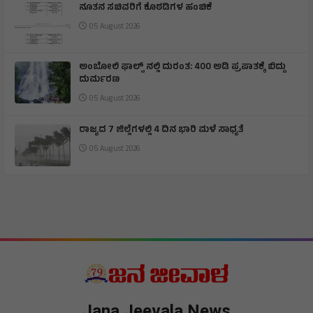
ನೂತನ ಸಚಿವರಿಗೆ ಕೊಠಡಿಗಳ ಹಂಚಿಕೆ
05 August 2026
ಅಂಬೋಲಿ ಫಾಲ್ಸ್ ನಲ್ಲಿ ದುರಂತ: 400 ಅಡಿ ಪ್ರಪಾತಕ್ಕೆ ಬಿದ್ದು
ದುರ್ಮರಣ
05 August 2026
ರಾಜ್ಯದ 7 ಜಿಲ್ಲೆಗಳಲ್ಲಿ 4 ದಿನ ಭಾರಿ ಮಳೆ ಸಾಧ್ಯತೆ
05 August 2026
Jana Jeevala News