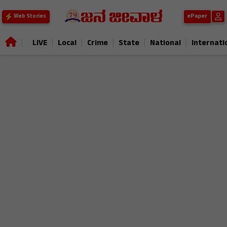
ePaper
Web Stories
|
|
|
|
|
|
LIVE
Local
Crime
State
National
Internati