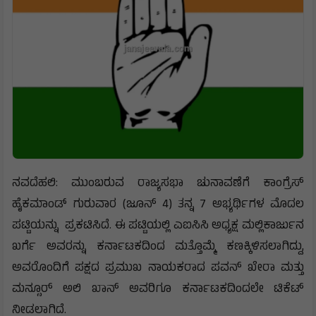
ನವದೆಹಲಿ: ಮುಂಬರುವ ರಾಜ್ಯಸಭಾ ಚುನಾವಣೆಗೆ ಕಾಂಗ್ರೆಸ್
ಹೈಕಮಾಂಡ್ ಗುರುವಾರ (ಜೂನ್ 4) ತನ್ನ 7 ಅಭ್ಯರ್ಥಿಗಳ ಮೊದಲ
ಪಟ್ಟಿಯನ್ನು ಪ್ರಕಟಿಸಿದೆ. ಈ ಪಟ್ಟಿಯಲ್ಲಿ ಎಐಸಿಸಿ ಅಧ್ಯಕ್ಷ ಮಲ್ಲಿಕಾರ್ಜುನ
ಖರ್ಗೆ ಅವರನ್ನು ಕರ್ನಾಟಕದಿಂದ ಮತ್ತೊಮ್ಮೆ ಕಣಕ್ಕಿಳಿಸಲಾಗಿದ್ದು,
ಅವರೊಂದಿಗೆ ಪಕ್ಷದ ಪ್ರಮುಖ ನಾಯಕರಾದ ಪವನ್ ಖೇರಾ ಮತ್ತು
ಮನ್ಸೂರ್ ಅಲಿ ಖಾನ್ ಅವರಿಗೂ ಕರ್ನಾಟಕದಿಂದಲೇ ಟಿಕೆಟ್
ನೀಡಲಾಗಿದೆ.