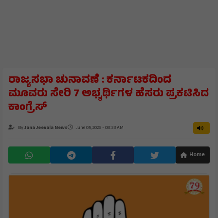
ರಾಜ್ಯಸಭಾ ಚುನಾವಣೆ : ಕರ್ನಾಟಕದಿಂದ
ಮೂವರು ಸೇರಿ 7 ಅಭ್ಯರ್ಥಿಗಳ ಹೆಸರು ಪ್ರಕಟಿಸಿದ
ಕಾಂಗ್ರೆಸ್
By
Jana Jeevala News
June 05, 2026 - 08:33 AM
Home