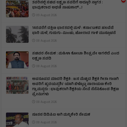
ತವರಿನಲ್ಲಿ ಸಚಿವ ಲಕ್ಷ್ಮಣ ಸವದಿಗೆ ಅದ್ಧೂರಿ ಸ್ವಾಗತ :
ಭಾವುಕರಾದ ಅಥಣಿ ಸಾಹುಕಾರ್...!
09 August 2026
14ರವರೆಗೆ ದಕ್ಷಿಣ ಭಾರತದಲ್ಲಿ ಮಳೆ : ಕರ್ನಾಟಕದ ಹಲವೆಡೆ
ಭಾರಿ ಮಳೆ, ಗುಡುಗು–ಮಿಂಚು, ಜೋರಾದ ಗಾಳಿ ಮುನ್ಸೂಚನೆ
08 August 2026
ಸಚಿವರ ನೇಮಕ : ಮಹಿಳಾ ಕೋಟಾ ಶೀಘ್ರವೇ ಆಗಲಿದೆ ಎಂದ
ಲಕ್ಷ್ಮಣ ಸವದಿ
08 August 2026
ಅಪರೂಪದ ಮಾದರಿ ಶಿಕ್ಷಕಿ : ಜನ ಮೆಚ್ಚಿದ ಶಿಕ್ಷಕಿ ಗೀತಾ ಗಾಣಗಿ
ಅವರಿಗೆ ಹೃದಯಸ್ಪರ್ಶಿ ಯಾಗಿ ಬಿಳ್ಕೊಟ್ಟ ನಾರಾಯಣ ಕೇರಿ
ಗ್ರಾಮಸ್ಥರು : ಭಾವುಕರಾಗಿ ಶಿಕ್ಷಕಿಯ ಸೇವೆ ನೆನೆಸಿಕೊಂಡ ಶಿಕ್ಷಣ
ಪ್ರೇಮಿಗಳು
08 August 2026
ನೂತನ ಡಿಡಿಪಿಐ ಆಗಿ ಮನ್ನಿಕೇರಿ ನೇಮಕ
08 August 2026