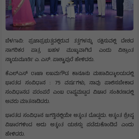
ಬೆಳಗಾವಿ: ಪ್ರಜಾಪ್ರಭುತ್ವದಲ್ಲಿರುವ ತತ್ವಗಳನ್ನು ರಕ್ಷಿಸುವಲ್ಲಿ ದೇಶದ
ನಾಗರಿಕರ ಪಾತ್ರ ಬಹಳ ಮುಖ್ಯವಾಗಿದೆ ಎಂದು ವಿಶ್ರಾಂತ
ನ್ಯಾಯಮೂರ್ತಿ ಎ. ಎಸ್. ಪಾಶ್ಚಾಪುರೆ ಹೇಳಿದರು.
ಕೆಎಲ್ಎಸ್ ರಾಜಾ ಲಖಮಗೌಡ ಕಾನೂನು ಮಹಾವಿದ್ಯಾಲಯದಲ್ಲಿ
ಭಾರತದ ಸಂವಿಧಾನ : 75 ವರ್ಷಗಳು, ನಾವು ಪಾಲಿಸಬೇಕಾದ
ಸಂವಿಧಾನದ ಪರಂಪರೆ ಎಂಬ ರಾಷ್ಟ್ರಮಟ್ಟದ ವಿಚಾರ ಸಂಕಿರಣದಲ್ಲಿ
ಅವರು ಮಾತನಾಡಿದರು.
ಭಾರತದ ಸಂವಿಧಾನ ಜಗತ್ತಿನಲ್ಲಿಯೇ ಅತ್ಯಂತ ದೊಡ್ಡದು. ಅತ್ಯಂತ ಶ್ರೇಷ್ಠ
ವಿಚಾರಗಳಿಂದ ಅದು ಅತ್ಯಂತ ಯಶಸ್ಸು ಪಡೆದುಕೊಂಡಿದೆ ಎಂದು
ಹೇಳಿದರು.