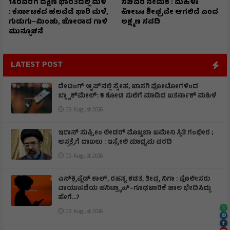
14ರವರೆಗೆ ದಕ್ಷಿಣ ಭಾರತದಲ್ಲಿ ಮಳೆ
ಸಚಿವರ ನೇಮಕ : ಮಹಿಳಾ
: ಕರ್ನಾಟಕದ ಹಲವೆಡೆ ಭಾರಿ ಮಳೆ,
ಕೋಟಾ ಶೀಘ್ರವೇ ಆಗಲಿದೆ ಎಂದ
ಗುಡುಗು–ಮಿಂಚು, ಜೋರಾದ ಗಾಳಿ
ಲಕ್ಷ್ಮಣ ಸವದಿ
ಮುನ್ಸೂಚನೆ
LATEST POST
ಡೇಟಿಂಗ್ ಆ್ಯಪ್‌ನಲ್ಲಿ ಸ್ನೇಹ, ಖಾಸಗಿ ಫೋಟೋಗಳಿಂದ
ಬ್ಲ್ಯಾಕ್‌ಮೇಲ್: ₹6 ಕೋಟಿ ಸುಲಿಗೆ ಮಾಡಿದ ಖತರ್ನಾಕ್‌ ಮಹಿಳೆ
09 August 2026
ಇರಾನ್‌ ಸುಪ್ರೀಂ ಲೀಡರ್‌ ಮೊಜ್ತಬಾ ಖಮೇನಿ ಸ್ಥಿತಿ ಗಂಭೀರ ;
ಆಸ್ಪತ್ರೆಗೆ ದಾಖಲು : ಇಸ್ರೇಲಿ ಮಾಧ್ಯಮ ವರದಿ
09 August 2026
ಎನ್‌ಕ್ರಿಪ್ಟೆಡ್‌ ಕಾಲ್‌, ರಹಸ್ಯ ಕಡತ, ತೀವ್ರ ನಿಗಾ : ಪೊಲೀಸರು
ವಾಯುಪಡೆಯ ಹನಿಟ್ರ್ಯಾಪ್–ಗೂಢಚಾರಿಕೆ ಜಾಲ ಭೇದಿಸಿದ್ದು
ಹೇಗೆ…?
09 August 2026