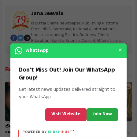
Jana Jeevala
is Digital Online Newspaper, Publishing Platform
From INDIA. Karnataka, National & International,
Updates including Politics, Business, Crime,
Education, Sports, Science, Current Affairs. Latest
Breaking News From India & Around the World.
×
WhatsApp
Related News
Don't Miss Out! Join Our WhatsApp
Group!
Get latest news updates delivered straight to
your WhatsApp.
Visit Website
Join Now
ಡೇಟಿಂಗ್ ಆ್ಯಪ್‌ನಲ್ಲಿ ಸ್ನೇಹ,
ಇರಾನ್‌ ಸುಪ್ರೀಂ ಲೀಡರ್‌
®
ಖಾಸಗಿ ಫೋಟೋಗಳಿಂದ
ಮೊಜ್ತಬಾ ಖಮೇನಿ ಸ್ಥಿತಿ ಗಂಭೀರ ;
POWERED BY
KHUSHI
HOST