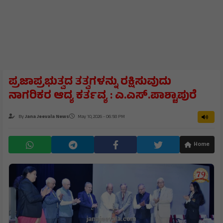
ಪ್ರಜಾಪ್ರಭುತ್ವದ ತತ್ವಗಳನ್ನು ರಕ್ಷಿಸುವುದು
ನಾಗರಿಕರ ಆದ್ಯ ಕರ್ತವ್ಯ : ಎ.ಎಸ್.ಪಾಶ್ಚಾಪುರೆ
By
Jana Jeevala News
May 10, 2026 - 06:58 PM
Home