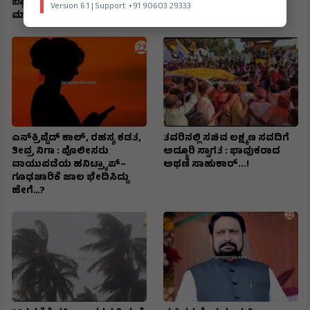
ಬ್ಲ್ಯಾಕ್‌ಮೇಲ್: ₹6 ಕೋಟಿ ಸುಲಿಗೆ
ಆಸ್ಪತ್ರೆಗೆ ದಾಖಲು : ಇಸ್ರೇಲಿ
Version 6.1 | Support +91 90603 29333
ಮಾಡಿದ ಖತರ್ನಾಕ್‌ ಮಹಿಳೆ
ಮಾಧ್ಯಮ ವರದಿ
ಎನ್‌ಕ್ರಿಪ್ಟೆಡ್‌ ಕಾಲ್‌, ರಹಸ್ಯ ಕಡತ,
ತವರಿನಲ್ಲಿ ಸಚಿವ ಲಕ್ಷ್ಮಣ ಸವದಿಗೆ
ತೀವ್ರ ನಿಗಾ : ಪೊಲೀಸರು
ಅದ್ಧೂರಿ ಸ್ವಾಗತ : ಭಾವುಕರಾದ
ವಾಯುಪಡೆಯ ಹನಿಟ್ರ್ಯಾಪ್–
ಅಥಣಿ ಸಾಹುಕಾರ್...!
ಗೂಢಚಾರಿಕೆ ಜಾಲ ಭೇದಿಸಿದ್ದು
ಹೇಗೆ…?