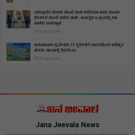
ಯಾವುದೇ ದೇಶದ ಮೇಲೆ ದಾಳಿ ನಡೆದರೂ ಅದು ಮೂರು
ದೇಶಗಳ ಮೇಲೆ ನಡೆದ ದಾಳಿ : ಮಹತ್ವದ ಒಪ್ಪಂದಕ್ಕೆ ಸಹಿ
ಹಾಕಿದ ಪಾಕಿಸ್ತಾನ
08 August 2026
ಅರುಣಾಚಲ ಪ್ರದೇಶದ 27 ಸ್ಥಳಗಳಿಗೆ ಭಾರತದಿಂದ ಅಧಿಕೃತ
ಹೆಸರು: ಚೀನಾಕ್ಕೆ ತಿರುಗೇಟು
08 August 2026
Jana Jeevala News
is Digital Online Newspaper, Publishing Platform From INDIA. Karnataka,