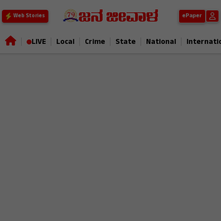
ePaper
Web Stories
|
|
|
|
|
|
LIVE
Local
Crime
State
National
Internati