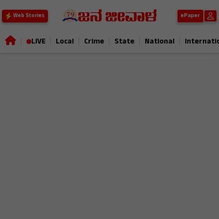
ePaper
Web Stories
|
|
|
|
|
|
LIVE
Local
Crime
State
National
Internati