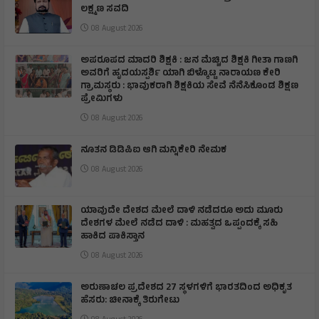
ಲಕ್ಷ್ಮಣ ಸವದಿ
08 August 2026
ಅಪರೂಪದ ಮಾದರಿ ಶಿಕ್ಷಕಿ : ಜನ ಮೆಚ್ಚಿದ ಶಿಕ್ಷಕಿ ಗೀತಾ ಗಾಣಗಿ
ಅವರಿಗೆ ಹೃದಯಸ್ಪರ್ಶಿ ಯಾಗಿ ಬಿಳ್ಕೊಟ್ಟ ನಾರಾಯಣ ಕೇರಿ
ಗ್ರಾಮಸ್ಥರು : ಭಾವುಕರಾಗಿ ಶಿಕ್ಷಕಿಯ ಸೇವೆ ನೆನೆಸಿಕೊಂಡ ಶಿಕ್ಷಣ
ಪ್ರೇಮಿಗಳು
08 August 2026
ನೂತನ ಡಿಡಿಪಿಐ ಆಗಿ ಮನ್ನಿಕೇರಿ ನೇಮಕ
08 August 2026
ಯಾವುದೇ ದೇಶದ ಮೇಲೆ ದಾಳಿ ನಡೆದರೂ ಅದು ಮೂರು
ದೇಶಗಳ ಮೇಲೆ ನಡೆದ ದಾಳಿ : ಮಹತ್ವದ ಒಪ್ಪಂದಕ್ಕೆ ಸಹಿ
ಹಾಕಿದ ಪಾಕಿಸ್ತಾನ
08 August 2026
ಅರುಣಾಚಲ ಪ್ರದೇಶದ 27 ಸ್ಥಳಗಳಿಗೆ ಭಾರತದಿಂದ ಅಧಿಕೃತ
ಹೆಸರು: ಚೀನಾಕ್ಕೆ ತಿರುಗೇಟು