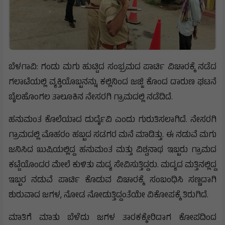
ಬೆಳಗಾವಿ: ಗಂಡು ಮಗು ಹುಟ್ಟಿದ ಸಂಭ್ರಮದ ಪಾರ್ಟಿ ವಿಚಾರಕ್ಕೆ ನಡೆದ
ಗಲಾಟೆಯಲ್ಲಿ ವ್ಯಕ್ತಿಯೊಬ್ಬನನ್ನು ಕಲ್ಲಿನಿಂದ ಜಜ್ಜಿ ಕೊಂದ ದಾರುಣ ಘಟನೆ
ಬೈಲಹೊಂಗಲ ತಾಲೂಕಿನ ನೇಸರಗಿ ಗ್ರಾಮದಲ್ಲಿ ನಡೆದಿದೆ.
ಹನುಮಂತ ಕೊಲೆಯಾದ ದುರ್ದೈವಿ ಎಂದು ಗುರುತಿಸಲಾಗಿದೆ. ನೇಸರಗಿ
ಗ್ರಾಮದಲ್ಲಿ ಮೊಹರಂ ಹಬ್ಬದ ಸಡಗರ ಮನೆ ಮಾಡಿತ್ತು. ಈ ನಡುವೆ ಮಗು
ಜನಿಸಿದ ಖುಷಿಯಲ್ಲಿದ್ದ ಹನುಮಂತ ಮತ್ತು ವಿಶ್ವನಾಥ ಇಬ್ಬರು ಗ್ರಾಮದ
ಕಟ್ಟೆಯೊಂದರ ಮೇಲೆ ಕುಳಿತು ಮದ್ಯ ಸೇವಿಸುತ್ತಿದ್ದರು. ಮದ್ಯದ ಮತ್ತಿನಲ್ಲಿದ್ದ
ಇಬ್ಬರ ನಡುವೆ ಪಾರ್ಟಿ ಕೊಡುವ ವಿಚಾರಕ್ಕೆ ಸಂಬಂಧಿಸಿ ಸಣ್ಣದಾಗಿ
ಶುರುವಾದ ಜಗಳ, ನೋಡ ನೋಡುತ್ತಿದ್ದಂತೆಯೇ ವಿಕೋಪಕ್ಕೆ ತಿರುಗಿದೆ.
ಮಾತಿಗೆ ಮಾತು ಬೆಳೆದು ಜಗಳ ತಾರಕಕ್ಕೇರಿದಾಗ ಕೋಪದಿಂದ