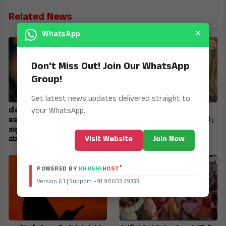
Related News
×
WhatsApp
Don't Miss Out! Join Our WhatsApp
Group!
Get latest news updates delivered straight to
your WhatsApp.
ಡೇಟಿಂಗ್ ಆ್ಯಪ್‌ನಲ್ಲಿ ಸ್ನೇಹ,
ಇರಾನ್‌ ಸುಪ್ರೀಂ ಲೀಡರ್‌
ಖಾಸಗಿ ಫೋಟೋಗಳಿಂದ
ಮೊಜ್ತಬಾ ಖಮೇನಿ ಸ್ಥಿತಿ ಗಂಭೀರ ;
ಬ್ಲ್ಯಾಕ್‌ಮೇಲ್: ₹6 ಕೋಟಿ ಸುಲಿಗೆ
ಆಸ್ಪತ್ರೆಗೆ ದಾಖಲು : ಇಸ್ರೇಲಿ
Visit Website
Join Now
ಮಾಡಿದ ಖತರ್ನಾಕ್‌ ಮಹಿಳೆ
ಮಾಧ್ಯಮ ವರದಿ
®
POWERED BY
KHUSHI
HOST
Version 6.1 | Support +91 90603 29333