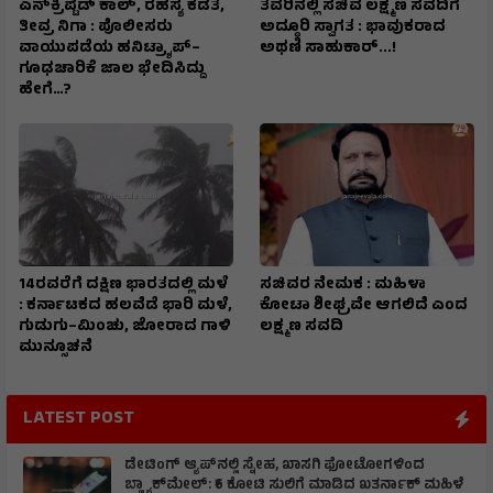
ಎನ್‌ಕ್ರಿಪ್ಟೆಡ್‌ ಕಾಲ್‌, ರಹಸ್ಯ ಕಡತ,
ತವರಿನಲ್ಲಿ ಸಚಿವ ಲಕ್ಷ್ಮಣ ಸವದಿಗೆ
ತೀವ್ರ ನಿಗಾ : ಪೊಲೀಸರು
ಅದ್ಧೂರಿ ಸ್ವಾಗತ : ಭಾವುಕರಾದ
ವಾಯುಪಡೆಯ ಹನಿಟ್ರ್ಯಾಪ್–
ಅಥಣಿ ಸಾಹುಕಾರ್...!
ಗೂಢಚಾರಿಕೆ ಜಾಲ ಭೇದಿಸಿದ್ದು
ಹೇಗೆ…?
14ರವರೆಗೆ ದಕ್ಷಿಣ ಭಾರತದಲ್ಲಿ ಮಳೆ
ಸಚಿವರ ನೇಮಕ : ಮಹಿಳಾ
: ಕರ್ನಾಟಕದ ಹಲವೆಡೆ ಭಾರಿ ಮಳೆ,
ಕೋಟಾ ಶೀಘ್ರವೇ ಆಗಲಿದೆ ಎಂದ
ಗುಡುಗು–ಮಿಂಚು, ಜೋರಾದ ಗಾಳಿ
ಲಕ್ಷ್ಮಣ ಸವದಿ
ಮುನ್ಸೂಚನೆ
LATEST POST
ಡೇಟಿಂಗ್ ಆ್ಯಪ್‌ನಲ್ಲಿ ಸ್ನೇಹ, ಖಾಸಗಿ ಫೋಟೋಗಳಿಂದ
ಬ್ಲ್ಯಾಕ್‌ಮೇಲ್: ₹6 ಕೋಟಿ ಸುಲಿಗೆ ಮಾಡಿದ ಖತರ್ನಾಕ್‌ ಮಹಿಳೆ