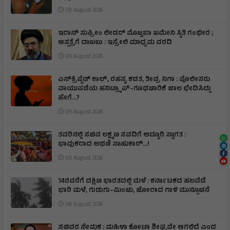
09 August 2026
ಇರಾನ್‌ ಸುಪ್ರೀಂ ಲೀಡರ್‌ ಮೊಜ್ತಬಾ ಖಮೇನಿ ಸ್ಥಿತಿ ಗಂಭೀರ ;
ಆಸ್ಪತ್ರೆಗೆ ದಾಖಲು : ಇಸ್ರೇಲಿ ಮಾಧ್ಯಮ ವರದಿ
09 August 2026
ಎನ್‌ಕ್ರಿಪ್ಟೆಡ್‌ ಕಾಲ್‌, ರಹಸ್ಯ ಕಡತ, ತೀವ್ರ ನಿಗಾ : ಪೊಲೀಸರು
ವಾಯುಪಡೆಯ ಹನಿಟ್ರ್ಯಾಪ್–ಗೂಢಚಾರಿಕೆ ಜಾಲ ಭೇದಿಸಿದ್ದು
ಹೇಗೆ…?
09 August 2026
ತವರಿನಲ್ಲಿ ಸಚಿವ ಲಕ್ಷ್ಮಣ ಸವದಿಗೆ ಅದ್ಧೂರಿ ಸ್ವಾಗತ :
ಭಾವುಕರಾದ ಅಥಣಿ ಸಾಹುಕಾರ್...!
09 August 2026
14ರವರೆಗೆ ದಕ್ಷಿಣ ಭಾರತದಲ್ಲಿ ಮಳೆ : ಕರ್ನಾಟಕದ ಹಲವೆಡೆ
ಭಾರಿ ಮಳೆ, ಗುಡುಗು–ಮಿಂಚು, ಜೋರಾದ ಗಾಳಿ ಮುನ್ಸೂಚನೆ
08 August 2026
ಸಚಿವರ ನೇಮಕ : ಮಹಿಳಾ ಕೋಟಾ ಶೀಘ್ರವೇ ಆಗಲಿದೆ ಎಂದ