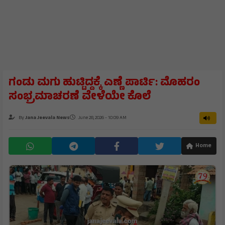
ಗಂಡು ಮಗು ಹುಟ್ಟಿದ್ದಕ್ಕೆ ಎಣ್ಣೆ ಪಾರ್ಟಿ: ಮೊಹರಂ
ಸಂಭ್ರಮಾಚರಣೆ ವೇಳೆಯೇ ಕೊಲೆ
By
Jana Jeevala News
June 28, 2026 - 10:09 AM
Home