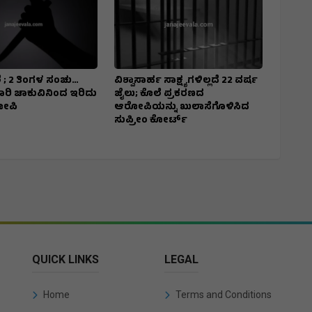
 ; 2 ತಿಂಗಳ ಸಂಚು…
ವಿಶ್ವಾಸಾರ್ಹ ಸಾಕ್ಷ್ಯಗಳಿಲ್ಲದೆ 22 ವರ್ಷ
7 ಬಾರಿ ಚಾಕುವಿನಿಂದ ಇರಿದು
ಜೈಲು; ಕೊಲೆ ಪ್ರಕರಣದ
ೋಪಿ
ಆರೋಪಿಯನ್ನು ಖುಲಾಸೆಗೊಳಿಸಿದ
ಸುಪ್ರೀಂ ಕೋರ್ಟ್
QUICK LINKS
LEGAL
Home
Terms and Conditions