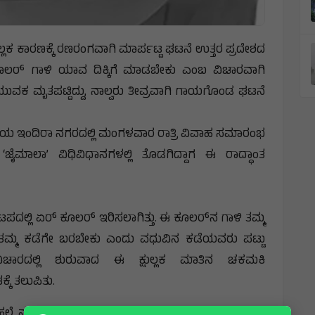
ಲಕ ಕಾರಣಕ್ಕೆ ರಣರಂಗವಾಗಿ ಮಾರ್ಪಟ್ಟ ಘಟನೆ ಉತ್ತರ ಪ್ರದೇಶದ
ೂಲರ್ ಗಾಳಿ ಯಾವ ದಿಕ್ಕಿಗೆ ಮಾಡಬೇಕು ಎಂಬ ವಿಚಾರವಾಗಿ
ಯುವಕ ಮೃತಪಟ್ಟಿದ್ದು, ನಾಲ್ವರು ತೀವ್ರವಾಗಿ ಗಾಯಗೊಂಡ ಘಟನೆ
ಿಯ ಇಂದಿರಾ ನಗರದಲ್ಲಿ ಮಂಗಳವಾರ ರಾತ್ರಿ ವಿವಾಹ ಸಮಾರಂಭ
‘ಜೈಮಾಲಾ’ ವಿಧಿವಿಧಾನಗಳಲ್ಲಿ ತೊಡಗಿದ್ದಾಗ ಈ ರಾದ್ಧಾಂತ
ಟಪದಲ್ಲಿ ಏರ್ ಕೂಲರ್ ಇರಿಸಲಾಗಿತ್ತು. ಈ ಕೂಲರ್‌ನ ಗಾಳಿ ತಮ್ಮ
ತಮ್ಮ ಕಡೆಗೇ ಬರಬೇಕು ಎಂದು ವಧುವಿನ ಕಡೆಯವರು ಪಟ್ಟು
ವಿಚಾರದಲ್ಲಿ ಶುರುವಾದ ಈ ಕ್ಷುಲ್ಲಕ ಮಾತಿನ ಚಕಮಕಿ
ಕೆ ತಲುಪಿತು.
ಲೆ ನಡೆಸಿದ್ದಾರೆ. ಈ ಸಂಘರ್ಷದಲ್ಲಿ 26 ವರ್ಷದ ಅಮೀರಚಂದ್ರ