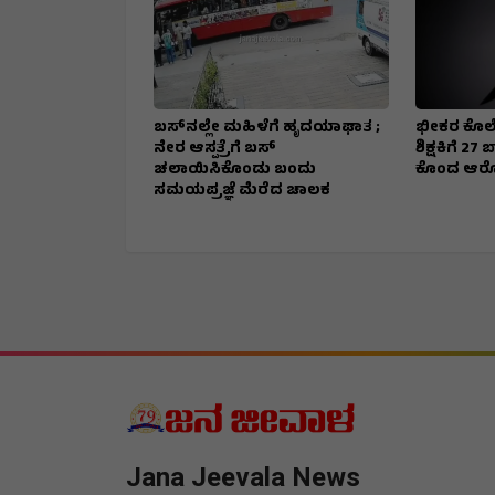
ಬಸ್‌ನಲ್ಲೇ ಮಹಿಳೆಗೆ ಹೃದಯಾಘಾತ ;
ಭೀಕರ ಕೊಲೆ
ನೇರ ಆಸ್ಪತ್ರೆಗೆ ಬಸ್‌
ಶಿಕ್ಷಕಿಗೆ 2
ಚಲಾಯಿಸಿಕೊಂಡು ಬಂದು
ಕೊಂದ ಆರ
ಸಮಯಪ್ರಜ್ಞೆ ಮೆರೆದ ಚಾಲಕ
Jana Jeevala News