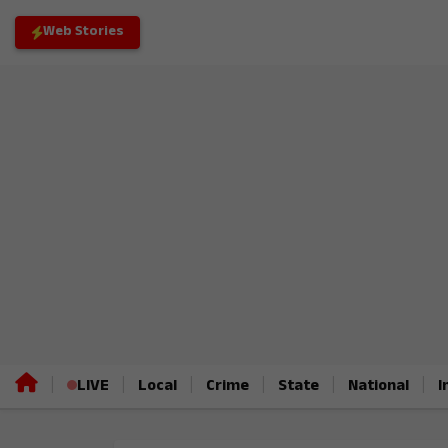
Web Stories
|
|
|
|
|
|
LIVE
Local
Crime
State
National
I