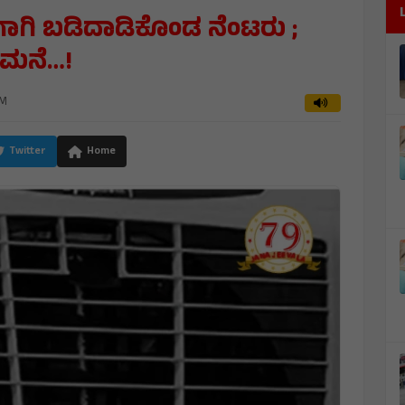
ಗಾಗಿ ಬಡಿದಾಡಿಕೊಂಡ ನೆಂಟರು ;
ಮನೆ…!
AM
Twitter
Home