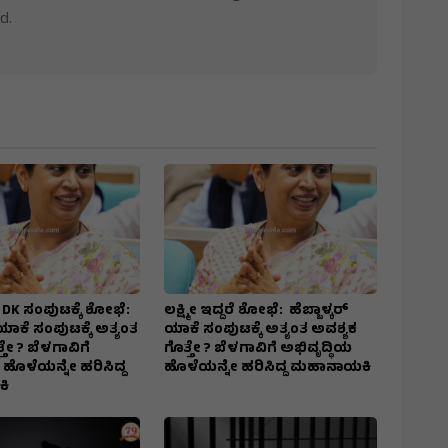
d.
ದರೆ DK ಸಂಪುಟಕ್ಕೆ ಶೋಭೆ:
ಲಕ್ಷ್ಮೀ ಇದ್ದರೆ ಶೋಭೆ: ಹೆಬ್ಬಾಳ್ಕರ್
 ಯಾಕೆ ಸಂಪುಟಕ್ಕೆ ಅತ್ಯಂತ
ಯಾಕೆ ಸಂಪುಟಕ್ಕೆ ಅತ್ಯಂತ ಅವಶ್ಯಕ
ತೇ ? ಬೆಳಗಾವಿಗೆ
ಗೊತ್ತೇ ? ಬೆಳಗಾವಿಗೆ ಅಭಿವೃದ್ಧಿಯ
 ಹೊಳೆಯನ್ನೇ ಹರಿಸಿದ್ದ
ಹೊಳೆಯನ್ನೇ ಹರಿಸಿದ್ದ ಮಹಾನಾಯಕಿ
ಿ