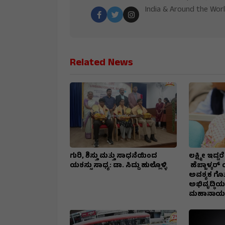
India & Around the Worl
Related News
ಗುರಿ, ಶಿಸ್ತು ಮತ್ತು ಸಾಧನೆಯಿಂದ
ಲಕ್ಷ್ಮೀ ಇದ್
ಯಶಸ್ಸು ಸಾಧ್ಯ: ಡಾ. ಸಿದ್ದು ಹುಲ್ಲೊಳ್ಳಿ
ಹೆಬ್ಬಾಳ್ಕರ್
ಅವಶ್ಯಕ ಗೊತ್
ಅಭಿವೃದ್ಧಿಯ
ಮಹಾನಾಯಕ