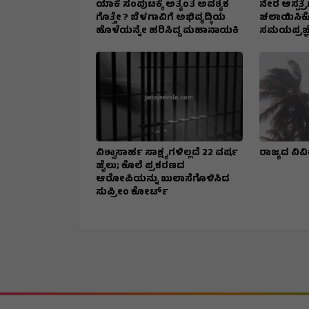
ಯಾಕೆ ಸಂಪುಟಕ್ಕೆ ಅತ್ಯಂತ ಅವಶ್ಯಕ
ನೇರ ಆಸ್ಪತ್ರೆ
ಗೊತ್ತೇ ? ಬೆಳಗಾವಿಗೆ ಅಭಿವೃದ್ಧಿಯ
ಚಲಾಯಿಸಿಕ
ಹೊಳೆಯನ್ನೇ ಹರಿಸಿದ್ದ ಮಹಾನಾಯಕಿ
ಸಮಯಪ್ರಜ್ಞ
ವಿಶ್ವಾಸಾರ್ಹ ಸಾಕ್ಷ್ಯಗಳಿಲ್ಲದೆ 22 ವರ್ಷ
ರಾಜ್ಯದ ವಿವಿ
ಜೈಲು; ಕೊಲೆ ಪ್ರಕರಣದ
ಆರೋಪಿಯನ್ನು ಖುಲಾಸೆಗೊಳಿಸಿದ
ಸುಪ್ರೀಂ ಕೋರ್ಟ್