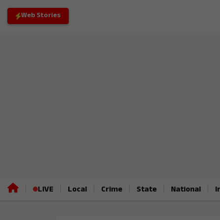
Web Stories
|
|
|
|
|
|
LIVE
Local
Crime
State
National
I