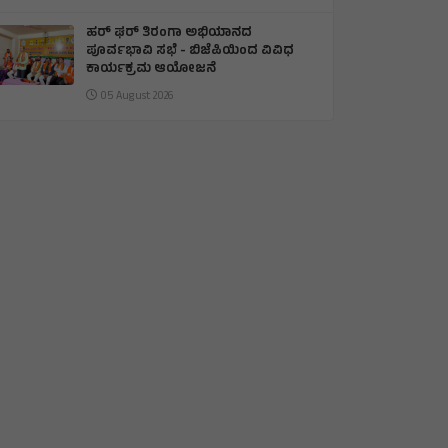
ಹರ್ ಘರ್ ತಿರಂಗಾ ಅಭಿಯಾನದ
ಪೂರ್ವಭಾವಿ ಸಭೆ - ಬಿಜೆಪಿಯಿಂದ ವಿವಿಧ
ಕಾರ್ಯಕ್ರಮ ಆಯೋಜನೆ
05 August 2026