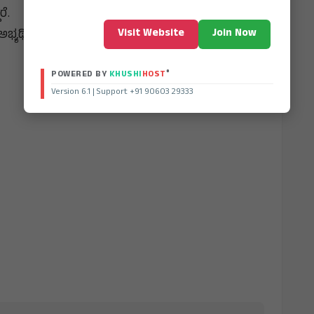
ರೆ.
Visit Website
Join Now
ಅಭ್ಯರ್ಥಿ ಮತ್ತು ಡಾ. ದತ್ತೇಶ್ವರ ಹೋಟಾ ಸ್ಪರ್ಧೆಯಲ್ಲಿ ಐದನೇ
®
POWERED BY
KHUSHI
HOST
Version 6.1 | Support +91 90603 29333