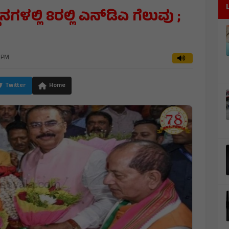
ನಗಳಲ್ಲಿ 8ರಲ್ಲಿ ಎನ್‌ಡಿಎ ಗೆಲುವು ;
3 PM
Twitter
Home