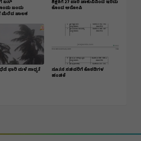
ಗೆ ಬಸ್‌
ಶಿಕ್ಷಕಿಗೆ 27 ಬಾರಿ ಚಾಕುವಿನಿಂದ ಇರಿದು
ೊಂಡು ಬಂದು
ಕೊಂದ ಆರೋಪಿ
ೆ ಮೆರೆದ ಚಾಲಕ
ಧೆಡೆ ಭಾರಿ ಮಳೆ ಸಾಧ್ಯತೆ
ನೂತನ ಸಚಿವರಿಗೆ ಕೊಠಡಿಗಳ
ಹಂಚಿಕೆ