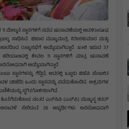
1 ಮೇಲ್ಮನೆ ಸ್ಥಾನಗಳಿಗೆ ನಡೆದ ಚುನಾವಣೆಯಲ್ಲಿ ಆಡಳಿತಾರೂಢ
ಪ್ರಾಬಲ್ಯ ಸಾಧಿಸಿದೆ. ಬಿಹಾರ ಮುಖ್ಯಮಂತ್ರಿ ನಿತೀಶಕುಮಾರ ಮತ್ತು
ಿಹಾರದಿಂದ ರಾಜ್ಯಸಭೆಗೆ ಆಯ್ಕೆಯಾಗಿದ್ದಾರೆ. ಖಾಲಿ ಇರುವ 37
ತು ಹರಿಯಾಣದಲ್ಲಿ ಕೇವಲ 11 ಸ್ಥಾನಗಳಿಗೆ ಮಾತ್ರ ಚುನಾವಣೆ
ವಿರೋಧವಾಗಿ ಆಯ್ಕೆಯಾಗಿದ್ದಾರೆ.
ು ಸ್ಥಾನಗಳನ್ನು ಗೆದ್ದಿದೆ, ಅದರಲ್ಲಿ ಒಬ್ಬರು ಬಿಜೆಪಿ ಬೆಂಬಲಿತ
ಜನತಾದಳ (ಬಿಜೆಡಿ) ಒಂದು ಸ್ಥಾನವನ್ನು ಪಡೆದುಕೊಂಡಿದೆ. ಅಕ್ರಮಗಳ
ಿಕೆಯನ್ನು ಸ್ಥಗಿತಗೊಳಿಸಲಾಗಿದೆ.
ಂತೆಗೆದುಕೊಂಡ ನಂತರ ಎನ್‌ಸಿಪಿ (ಎಸ್‌ಪಿ) ಮುಖ್ಯಸ್ಥ ಶರದ್
ಠಾವಳೆ ಸೇರಿದಂತೆ 26 ಅಭ್ಯರ್ಥಿಗಳು ಅವಿರೋಧವಾಗಿ