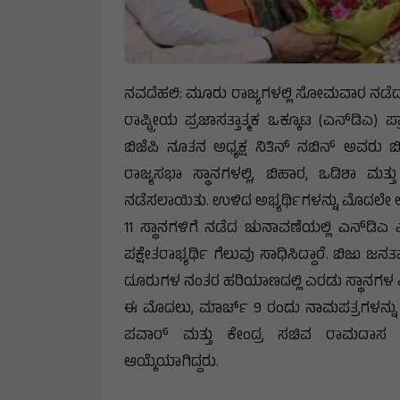
ನವದೆಹಲಿ: ಮೂರು ರಾಜ್ಯಗಳಲ್ಲಿ ಸೋಮವಾರ ನಡೆದ 1
ರಾಷ್ಟ್ರೀಯ ಪ್ರಜಾಸತ್ತಾತ್ಮಕ ಒಕ್ಕೂಟ (ಎನ್‌ಡಿಎ) 
ಬಿಜೆಪಿ ನೂತನ ಅಧ್ಯಕ್ಷ ನಿತಿನ್ ನಬಿನ್ ಅವರು ಬ
ರಾಜ್ಯಸಭಾ ಸ್ಥಾನಗಳಲ್ಲಿ, ಬಿಹಾರ, ಒಡಿಶಾ ಮತ್
ನಡೆಸಲಾಯಿತು. ಉಳಿದ ಅಭ್ಯರ್ಥಿಗಳನ್ನು ಮೊದಲೇ ಅ
11 ಸ್ಥಾನಗಳಿಗೆ ನಡೆದ ಚುನಾವಣೆಯಲ್ಲಿ ಎನ್‌ಡಿಎ ಎಂಟ
ಪಕ್ಷೇತರಾಭ್ಯರ್ಥಿ ಗೆಲುವು ಸಾಧಿಸಿದ್ದಾರೆ. ಬಿಜು 
ದೂರುಗಳ ನಂತರ ಹರಿಯಾಣದಲ್ಲಿ ಎರಡು ಸ್ಥಾನಗಳ ಎಣ
ಈ ಮೊದಲು, ಮಾರ್ಚ್ 9 ರಂದು ನಾಮಪತ್ರಗಳನ್ನು ಹಿ
ಪವಾರ್ ಮತ್ತು ಕೇಂದ್ರ ಸಚಿವ ರಾಮದಾಸ ಅ
ಆಯ್ಕೆಯಾಗಿದ್ದರು.