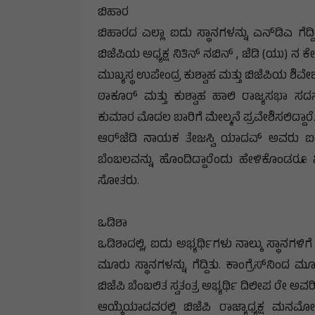
ಬಿಹಾರ
ಬಿಹಾರದ ಎಲ್ಲಾ ಐದು ಸ್ಥಾನಗಳನ್ನು ಎನ್‌ಡಿಎ ಗೆ
ಬಿಜೆಪಿಯ ಅಧ್ಯಕ್ಷ ನಿತಿನ್ ನಬಿನ್ , ಜೆಡಿ (ಯು)
ಮುಖ್ಯಸ್ಥ ಉಪೇಂದ್ರ ಕುಶ್ವಾಹ ಮತ್ತು ಬಿಜೆಪಿಯ ಶಿವ
ಠಾಕೂರ್ ಮತ್ತು ಕುಶ್ವಾಹ ಹಾಲಿ ರಾಜ್ಯಸಭಾ ಸದಸ್
ಕುಮಾರ ಮೊದಲ ಬಾರಿಗೆ ಮೇಲ್ಮನೆ ಪ್ರವೇಶಿಸಲಿದ್ದಾರೆ
ಆರ್‌ಜೆಡಿ ನಾಯಕ ತೇಜಸ್ವಿ ಯಾದವ್ ಅವರು ಐ
ಬೆಂಬಲವನ್ನು ಹೊಂದಿದ್ದಾರೆಂದು ಹೇಳಿಕೊಂಡರೂ 
ಸೋತರು.
ಒಡಿಶಾ
ಒಡಿಶಾದಲ್ಲಿ, ಐದು ಅಭ್ಯರ್ಥಿಗಳು ನಾಲ್ಕು ಸ್ಥಾನಗ
ಮೂರು ಸ್ಥಾನಗಳನ್ನು ಗೆದ್ದಿತು. ಕಾಂಗ್ರೆಸ್‌ನಿಂದ
ಬಿಜೆಪಿ ಬೆಂಬಲಿತ ಸ್ವತಂತ್ರ ಅಭ್ಯರ್ಥಿ ದಿಲೀಪ ರೇ ಅ
ಆಯ್ಕೆಯಾದವರಲ್ಲಿ ಬಿಜೆಪಿ ರಾಜ್ಯಾಧ್ಯಕ್ಷ 