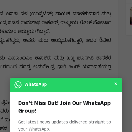
ದ್ದಿದೆ. ಜನತಾ ದಳ (ಯುನೈಟೆಡ್) ನಾಯಕ ನಿತೀಶಕುಮಾರ ಮತ್ತು
 ನ ಕೇಂದ್ರ ಸಚಿವ ರಾಮನಾಥ ಠಾಕೂರ್, ರಾಷ್ಟ್ರೀಯ ಲೋಕ ಮೋರ್ಚಾ
ೇಶಕುಮಾರ ಆಯ್ಕೆಯಾಗಿದ್ದಾರೆ.
ಯರಾಗಿದ್ದರು, ಅವರು ಮರು ಆಯ್ಕೆಯಾಗಿದ್ದಾರೆ, ಆದರೆ ಶಿವೇಶ
.
ದು ಎಐಎಂಐಎಂ ಶಾಸಕರು ಮತ್ತು ಒಬ್ಬ ಬಿಎಸ್‌ಪಿ ಶಾಸಕರ
ನಿರ್ಗಮಿತ ಸದಸ್ಯ ಅಮರೇಂದ್ರ ಧಾರಿ ಸಿಂಗ್ ಚುನಾವಣೆಯಲ್ಲಿ
×
WhatsApp
ಳಿಗೆ ಸ್ಪರ್ಧಿಸಿದರು. ಅಡ್ಡ ಮತದಾನದ ವರದಿಗಳ ನಡುವೆಯೂ ಬಿಜೆಪಿ
Don't Miss Out! Join Our WhatsApp
Group!
 ಮೂವರು ಮತ್ತು ಬಿಜೆಡಿಯ ಇಬ್ಬರು ಸೇರಿ ಕನಿಷ್ಠ ಐವರು ಶಾಸಕರು
ವರಿಗೆ ಮತ ಹಾಕಿದ್ದಾರೆ ಎಂದು ವರದಿಯಾಗಿದೆ.
Get latest news updates delivered straight to
ಮನಮೋಹನ ಸಮಲ್, ಹಾಲಿ ರಾಜ್ಯಸಭಾ ಸಂಸದ ಸುಜೀತಕುಮಾರ,
your WhatsApp.