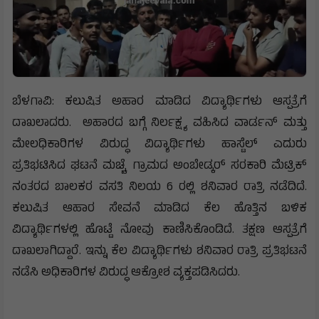
ಬೆಳಗಾವಿ: ಕಲುಷಿತ ಅಹಾರ ಮಾಡಿದ ವಿದ್ಯಾರ್ಥಿಗಳು ಆಸ್ಪತ್ರೆಗೆ
ದಾಖಲಾದರು. ಅಹಾರದ ಬಗ್ಗೆ ನಿರ್ಲಕ್ಷ್ಯ ವಹಿಸಿದ ವಾರ್ಡನ್ ಮತ್ತು
ಮೇಲಧಿಕಾರಿಗಳ ವಿರುದ್ಧ ವಿದ್ಯಾರ್ಥಿಗಳು ಹಾಸ್ಟೆಲ್ ಎದುರು
ಪ್ರತಿಭಟಿಸಿದ ಘಟನೆ ಮಚ್ಚೆ ಗ್ರಾಮದ ಅಂಬೇಡ್ಕರ್ ಸರಕಾರಿ ಮೆಟ್ರಿಕ್
ನಂತರದ ಬಾಲಕರ ವಸತಿ ನಿಲಯ 6 ರಲ್ಲಿ ಶನಿವಾರ ರಾತ್ರಿ ನಡೆದಿದೆ.
ಕಲುಷಿತ ಆಹಾರ ಸೇವನೆ ಮಾಡಿದ ಕೆಲ ಹೊತ್ತಿನ ಬಳಿಕ
ವಿದ್ಯಾರ್ಥಿಗಳಲ್ಲಿ ಹೊಟ್ಟೆ ನೋವು ಕಾಣಿಸಿಕೊಂಡಿದೆ. ತಕ್ಷಣ ಆಸ್ಪತ್ರೆಗೆ
ದಾಖಲಾಗಿದ್ದಾರೆ. ಇನ್ನು ಕೆಲ ವಿದ್ಯಾರ್ಥಿಗಳು ಶನಿವಾರ ರಾತ್ರಿ ಪ್ರತಿಭಟನೆ
ನಡೆಸಿ ಅಧಿಕಾರಿಗಳ ವಿರುದ್ಧ ಆಕ್ರೋಶ ವ್ಯಕ್ತಪಡಿಸಿದರು.