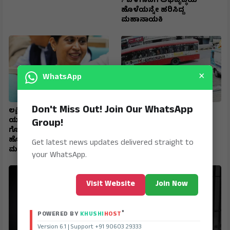
? ಬೆಳಗಾವಿಗೆ ಅಭಿವೃದ್ಧಿಯ
ಹೊಳೆಯನ್ನೇ ಹರಿಸಿದ್ದ
ಮಹಾನಾಯಕಿ
×
WhatsApp
Don't Miss Out! Join Our WhatsApp
ಲಕ್ಷ್ಮೀ ಇದ್ದರೆ ಶೋಭೆ: ಹೆಬ್ಬಾಳ್ಕರ್
ಬಸ್‌ನಲ್ಲೇ ಮಹಿಳೆಗೆ
ಯಾಕೆ ಸಂಪುಟಕ್ಕೆ ಅತ್ಯಂತ ಅವಶ್ಯಕ
ಹೃದಯಾಘಾತ ; ನೇರ ಆಸ್ಪತ್ರೆಗೆ
Group!
ಗೊತ್ತೇ ? ಬೆಳಗಾವಿಗೆ ಅಭಿವೃದ್ಧಿಯ
ಬಸ್‌ ಚಲಾಯಿಸಿಕೊಂಡು ಬಂದು
ಹೊಳೆಯನ್ನೇ ಹರಿಸಿದ್ದ
ಸಮಯಪ್ರಜ್ಞೆ ಮೆರೆದ ಚಾಲಕ
Get latest news updates delivered straight to
ಮಹಾನಾಯಕಿ
your WhatsApp.
Visit Website
Join Now
®
POWERED BY
KHUSHI
HOST
Version 6.1 | Support +91 90603 29333