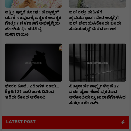
ಲಕ್ಷ್ಮೀ ಇದ್ದರೆ ಶೋಭೆ: ಹೆಬ್ಬಾಳ್ಕರ್
ಬಸ್‌ನಲ್ಲೇ ಮಹಿಳೆಗೆ
ಯಾಕೆ ಸಂಪುಟಕ್ಕೆ ಅತ್ಯಂತ ಅವಶ್ಯಕ
ಹೃದಯಾಘಾತ ; ನೇರ ಆಸ್ಪತ್ರೆಗೆ
ಗೊತ್ತೇ ? ಬೆಳಗಾವಿಗೆ ಅಭಿವೃದ್ಧಿಯ
ಬಸ್‌ ಚಲಾಯಿಸಿಕೊಂಡು ಬಂದು
ಹೊಳೆಯನ್ನೇ ಹರಿಸಿದ್ದ
ಸಮಯಪ್ರಜ್ಞೆ ಮೆರೆದ ಚಾಲಕ
ಮಹಾನಾಯಕಿ
ಭೀಕರ ಕೊಲೆ ; 2 ತಿಂಗಳ ಸಂಚು…
ವಿಶ್ವಾಸಾರ್ಹ ಸಾಕ್ಷ್ಯಗಳಿಲ್ಲದೆ 22
ಶಿಕ್ಷಕಿಗೆ 27 ಬಾರಿ ಚಾಕುವಿನಿಂದ
ವರ್ಷ ಜೈಲು; ಕೊಲೆ ಪ್ರಕರಣದ
ಇರಿದು ಕೊಂದ ಆರೋಪಿ
ಆರೋಪಿಯನ್ನು ಖುಲಾಸೆಗೊಳಿಸಿದ
ಸುಪ್ರೀಂ ಕೋರ್ಟ್
LATEST POST