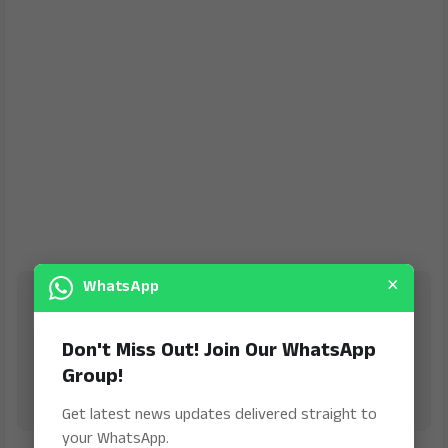
×
WhatsApp
Jana Jeevala
is Digital Online Newspaper, Publishing Platform
Don't Miss Out! Join Our WhatsApp
From INDIA. Karnataka, National & International,
Updates including Politics, Business, Crime,
Group!
Education, Sports, Science, Current Affairs. Latest
Breaking News From India & Around the World.
Get latest news updates delivered straight to
your WhatsApp.