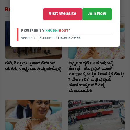
Related News
Visit Website
Join Now
®
POWERED BY
KHUSHI
HOST
Version 6.1 | Support +91 90603 29333
ಗುರಿ, ಶಿಸ್ತು ಮತ್ತು ಸಾಧನೆಯಿಂದ
ಲಕ್ಷ್ಮೀ ಇದ್ದರೆ DK ಸಂಪುಟಕ್ಕೆ
ಯಶಸ್ಸು ಸಾಧ್ಯ: ಡಾ. ಸಿದ್ದು ಹುಲ್ಲೊಳ್ಳಿ
ಶೋಭೆ: ಹೆಬ್ಬಾಳ್ಕರ್ ಯಾಕೆ
ಸಂಪುಟಕ್ಕೆ ಅತ್ಯಂತ ಅವಶ್ಯಕ ಗೊತ್ತೇ
? ಬೆಳಗಾವಿಗೆ ಅಭಿವೃದ್ಧಿಯ
ಹೊಳೆಯನ್ನೇ ಹರಿಸಿದ್ದ
ಮಹಾನಾಯಕಿ