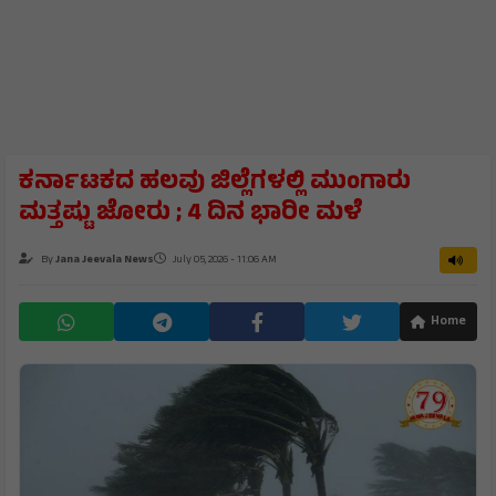
ಕರ್ನಾಟಕದ ಹಲವು ಜಿಲ್ಲೆಗಳಲ್ಲಿ ಮುಂಗಾರು
ಮತ್ತಷ್ಟು ಜೋರು ; 4 ದಿನ ಭಾರೀ ಮಳೆ
By
Jana Jeevala News
July 05, 2026 - 11:06 AM
Home