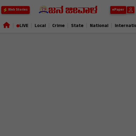
ePaper
Web Stories
|
|
|
|
|
|
LIVE
Local
Crime
State
National
Internati