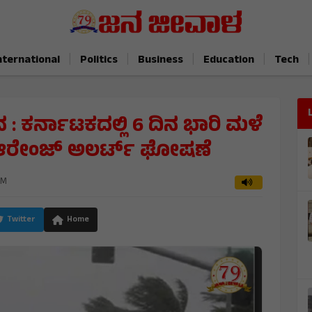
|
|
|
|
|
nternational
Politics
Business
Education
Tech
: ಕರ್ನಾಟಕದಲ್ಲಿ 6 ದಿನ ಭಾರಿ ಮಳೆ
ಗೆ ಆರೇಂಜ್‌ ಅಲರ್ಟ್‌ ಘೋಷಣೆ
PM
Twitter
Home