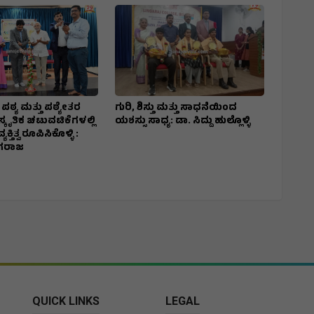
್ಯ ಮತ್ತು ಪಠ್ಯೇತರ
ಗುರಿ, ಶಿಸ್ತು ಮತ್ತು ಸಾಧನೆಯಿಂದ
ಕೃತಿಕ ಚಟುವಟಿಕೆಗಳಲ್ಲಿ
ಯಶಸ್ಸು ಸಾಧ್ಯ: ಡಾ. ಸಿದ್ದು ಹುಲ್ಲೊಳ್ಳಿ
್ತಿತ್ವ ರೂಪಿಸಿಕೊಳ್ಳಿ :
ಾಗರಾಜ
QUICK LINKS
LEGAL