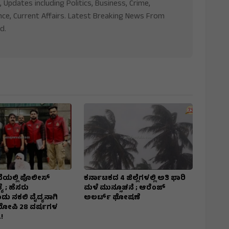
, Updates including Politics, Business, Crime,
nce, Current Affairs. Latest Breaking News From
d.
ೆಯಲ್ಲಿ ಪೊಲೀಸ್
ಕರ್ನಾಟಕದ 4 ಜಿಲ್ಲೆಗಳಲ್ಲಿ ಅತಿ ಭಾರಿ
ಯೆ ; ಹೆಸರು
ಮಳೆ ಮುನ್ಸೂಚನೆ ; ಆರೆಂಜ್‌
ು ನಕಲಿ ವೈದ್ಯನಾಗಿ
ಅಲರ್ಟ್‌ ಘೋಷಣೆ
ಆರೋಪಿ 28 ವರ್ಷಗಳ
!