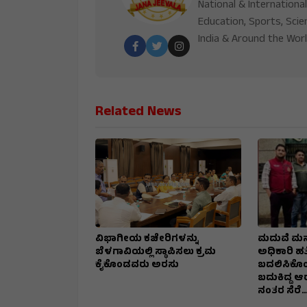
National & International
Education, Sports, Scie
India & Around the Worl
Related News
ವಿಭಾಗೀಯ ಕಚೇರಿಗಳನ್ನು
ಮದುವೆ ಮನ
ಬೆಳಗಾವಿಯಲ್ಲಿ ಸ್ಥಾಪಿಸಲು ಕ್ರಮ
ಅಧಿಕಾರಿ ಹತ್
ಕೈಕೊಂಡವರು ಅರಸು
ಬದಲಿಸಿಕೊಂಡ
ಬದುಕಿದ್ದ 
ನಂತರ ಸೆರೆ…