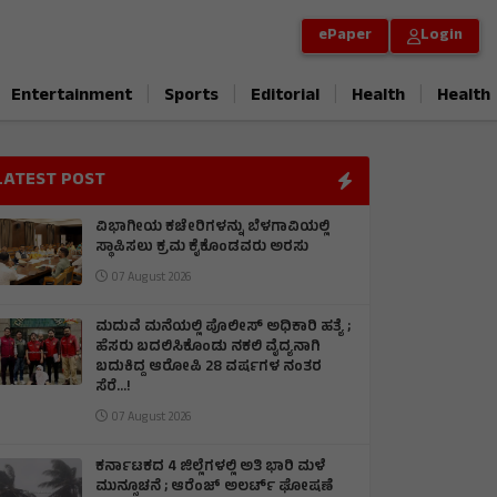
ePaper
Login
|
|
|
|
Entertainment
Sports
Editorial
Health
Health
LATEST POST
ವಿಭಾಗೀಯ ಕಚೇರಿಗಳನ್ನು ಬೆಳಗಾವಿಯಲ್ಲಿ
ಸ್ಥಾಪಿಸಲು ಕ್ರಮ ಕೈಕೊಂಡವರು ಅರಸು
07 August 2026
ಮದುವೆ ಮನೆಯಲ್ಲಿ ಪೊಲೀಸ್ ಅಧಿಕಾರಿ ಹತ್ಯೆ ;
ಹೆಸರು ಬದಲಿಸಿಕೊಂಡು ನಕಲಿ ವೈದ್ಯನಾಗಿ
ಬದುಕಿದ್ದ ಆರೋಪಿ 28 ವರ್ಷಗಳ ನಂತರ
ಸೆರೆ…!
07 August 2026
ಕರ್ನಾಟಕದ 4 ಜಿಲ್ಲೆಗಳಲ್ಲಿ ಅತಿ ಭಾರಿ ಮಳೆ
ಮುನ್ಸೂಚನೆ ; ಆರೆಂಜ್‌ ಅಲರ್ಟ್‌ ಘೋಷಣೆ