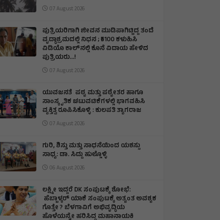
07 August 2026
ಪುತ್ರಿಯರಿಗಾಗಿ ಜೀವನ ಮುಡಿಪಾಗಿಟ್ಟಿದ್ದ ತಂದೆ
ವೃದ್ಧಾಶ್ರಮದಲ್ಲಿ ನಿಧನ ; ₹5100 ಕಳುಹಿಸಿ
ವಿಡಿಯೊ ಕಾಲ್‌ನಲ್ಲಿ ಕೊನೆ ವಿದಾಯ ಹೇಳಿದ
ಪುತ್ರಿಯರು...!
07 August 2026
ಯುವಜನತೆ ಪಠ್ಯ ಮತ್ತು ಪಠ್ಯೇತರ ಹಾಗೂ
ಸಾಂಸ್ಕೃತಿಕ ಚಟುವಟಿಕೆಗಳಲ್ಲಿ ಭಾಗವಹಿಸಿ
ವ್ಯಕ್ತಿತ್ವ ರೂಪಿಸಿಕೊಳ್ಳಿ : ಕುಲಪತಿ ತ್ಯಾಗರಾಜ
07 August 2026
ಗುರಿ, ಶಿಸ್ತು ಮತ್ತು ಸಾಧನೆಯಿಂದ ಯಶಸ್ಸು
ಸಾಧ್ಯ: ಡಾ. ಸಿದ್ದು ಹುಲ್ಲೊಳ್ಳಿ
06 August 2026
ಲಕ್ಷ್ಮೀ ಇದ್ದರೆ DK ಸಂಪುಟಕ್ಕೆ ಶೋಭೆ:
ಹೆಬ್ಬಾಳ್ಕರ್ ಯಾಕೆ ಸಂಪುಟಕ್ಕೆ ಅತ್ಯಂತ ಅವಶ್ಯಕ
ಗೊತ್ತೇ ? ಬೆಳಗಾವಿಗೆ ಅಭಿವೃದ್ಧಿಯ
ಹೊಳೆಯನ್ನೇ ಹರಿಸಿದ್ದ ಮಹಾನಾಯಕಿ