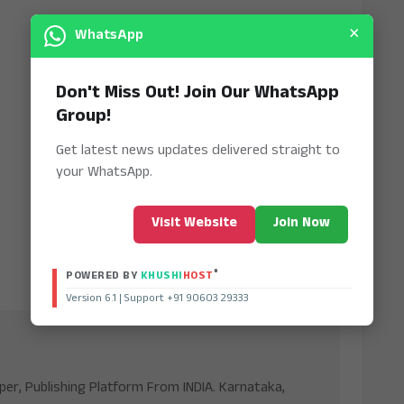
×
WhatsApp
Don't Miss Out! Join Our WhatsApp
Group!
Get latest news updates delivered straight to
your WhatsApp.
Visit Website
Join Now
®
POWERED BY
KHUSHI
HOST
Version 6.1 | Support +91 90603 29333
aper, Publishing Platform From INDIA. Karnataka,