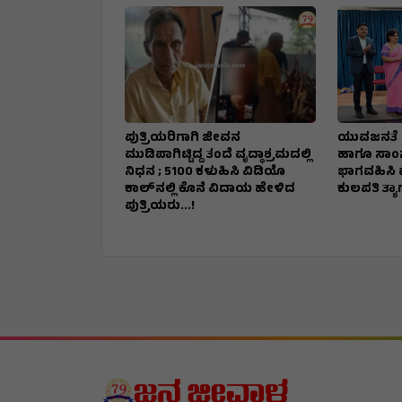
ಪುತ್ರಿಯರಿಗಾಗಿ ಜೀವನ
ಯುವಜನತೆ ಪಠ
ಮುಡಿಪಾಗಿಟ್ಟಿದ್ದ ತಂದೆ ವೃದ್ಧಾಶ್ರಮದಲ್ಲಿ
ಹಾಗೂ ಸಾಂಸ್
ನಿಧನ ; ₹5100 ಕಳುಹಿಸಿ ವಿಡಿಯೊ
ಭಾಗವಹಿಸಿ ವ್ಯಕ
ಕಾಲ್‌ನಲ್ಲಿ ಕೊನೆ ವಿದಾಯ ಹೇಳಿದ
ಕುಲಪತಿ ತ್ಯ
ಪುತ್ರಿಯರು...!