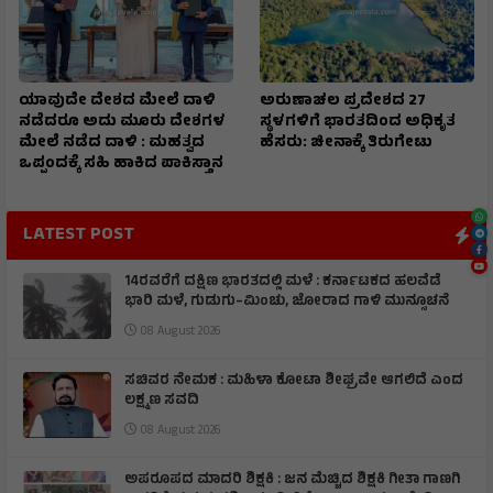
ಯಾವುದೇ ದೇಶದ ಮೇಲೆ ದಾಳಿ
ಅರುಣಾಚಲ ಪ್ರದೇಶದ 27
ನಡೆದರೂ ಅದು ಮೂರು ದೇಶಗಳ
ಸ್ಥಳಗಳಿಗೆ ಭಾರತದಿಂದ ಅಧಿಕೃತ
ಮೇಲೆ ನಡೆದ ದಾಳಿ : ಮಹತ್ವದ
ಹೆಸರು: ಚೀನಾಕ್ಕೆ ತಿರುಗೇಟು
ಒಪ್ಪಂದಕ್ಕೆ ಸಹಿ ಹಾಕಿದ ಪಾಕಿಸ್ತಾನ
LATEST POST
14ರವರೆಗೆ ದಕ್ಷಿಣ ಭಾರತದಲ್ಲಿ ಮಳೆ : ಕರ್ನಾಟಕದ ಹಲವೆಡೆ
ಭಾರಿ ಮಳೆ, ಗುಡುಗು–ಮಿಂಚು, ಜೋರಾದ ಗಾಳಿ ಮುನ್ಸೂಚನೆ
08 August 2026
ಸಚಿವರ ನೇಮಕ : ಮಹಿಳಾ ಕೋಟಾ ಶೀಘ್ರವೇ ಆಗಲಿದೆ ಎಂದ
ಲಕ್ಷ್ಮಣ ಸವದಿ
08 August 2026
ಅಪರೂಪದ ಮಾದರಿ ಶಿಕ್ಷಕಿ : ಜನ ಮೆಚ್ಚಿದ ಶಿಕ್ಷಕಿ ಗೀತಾ ಗಾಣಗಿ