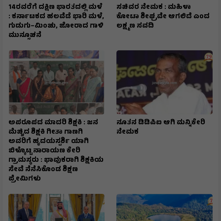
14ರವರೆಗೆ ದಕ್ಷಿಣ ಭಾರತದಲ್ಲಿ ಮಳೆ
ಸಚಿವರ ನೇಮಕ : ಮಹಿಳಾ
: ಕರ್ನಾಟಕದ ಹಲವೆಡೆ ಭಾರಿ ಮಳೆ,
ಕೋಟಾ ಶೀಘ್ರವೇ ಆಗಲಿದೆ ಎಂದ
ಗುಡುಗು–ಮಿಂಚು, ಜೋರಾದ ಗಾಳಿ
ಲಕ್ಷ್ಮಣ ಸವದಿ
ಮುನ್ಸೂಚನೆ
ಅಪರೂಪದ ಮಾದರಿ ಶಿಕ್ಷಕಿ : ಜನ
ನೂತನ ಡಿಡಿಪಿಐ ಆಗಿ ಮನ್ನಿಕೇರಿ
ಮೆಚ್ಚಿದ ಶಿಕ್ಷಕಿ ಗೀತಾ ಗಾಣಗಿ
ನೇಮಕ
ಅವರಿಗೆ ಹೃದಯಸ್ಪರ್ಶಿ ಯಾಗಿ
ಬಿಳ್ಕೊಟ್ಟ ನಾರಾಯಣ ಕೇರಿ
ಗ್ರಾಮಸ್ಥರು : ಭಾವುಕರಾಗಿ ಶಿಕ್ಷಕಿಯ
ಸೇವೆ ನೆನೆಸಿಕೊಂಡ ಶಿಕ್ಷಣ
ಪ್ರೇಮಿಗಳು