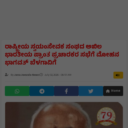
ರಾಷ್ಟ್ರೀಯ ಸ್ವಯಂಸೇವಕ ಸಂಘದ ಅಖಿಲ
ಭಾರತೀಯ ಪ್ರಾಂತ ಪ್ರಚಾರಕರ ಸಭೆಗೆ ಮೋಹನ
ಭಾಗವತ್ ಬೆಳಗಾವಿಗೆ
By
Jana Jeevala News
July 02, 2026 - 06:51 AM
Home