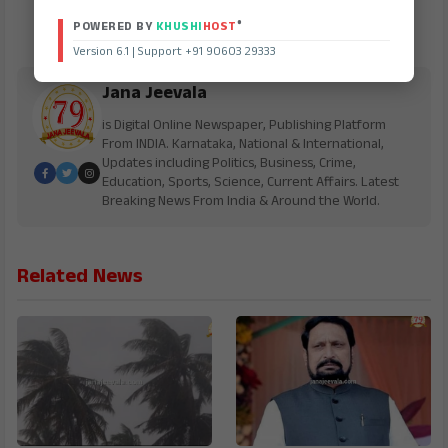
®
POWERED BY
KHUSHI
HOST
Version 6.1 | Support +91 90603 29333
Jana Jeevala
is Digital Online Newspaper, Publishing Platform
From INDIA. Karnataka, National & International,
Updates including Politics, Business, Crime,
Education, Sports, Science, Current Affairs. Latest
Breaking News From India & Around the World.
Related News