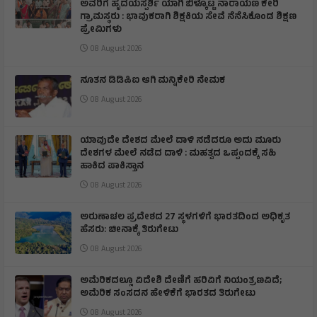
ಅವರಿಗೆ ಹೃದಯಸ್ಪರ್ಶಿ ಯಾಗಿ ಬಿಳ್ಕೊಟ್ಟ ನಾರಾಯಣ ಕೇರಿ
ಗ್ರಾಮಸ್ಥರು : ಭಾವುಕರಾಗಿ ಶಿಕ್ಷಕಿಯ ಸೇವೆ ನೆನೆಸಿಕೊಂಡ ಶಿಕ್ಷಣ
ಪ್ರೇಮಿಗಳು
08 August 2026
ನೂತನ ಡಿಡಿಪಿಐ ಆಗಿ ಮನ್ನಿಕೇರಿ ನೇಮಕ
08 August 2026
ಯಾವುದೇ ದೇಶದ ಮೇಲೆ ದಾಳಿ ನಡೆದರೂ ಅದು ಮೂರು
ದೇಶಗಳ ಮೇಲೆ ನಡೆದ ದಾಳಿ : ಮಹತ್ವದ ಒಪ್ಪಂದಕ್ಕೆ ಸಹಿ
ಹಾಕಿದ ಪಾಕಿಸ್ತಾನ
08 August 2026
ಅರುಣಾಚಲ ಪ್ರದೇಶದ 27 ಸ್ಥಳಗಳಿಗೆ ಭಾರತದಿಂದ ಅಧಿಕೃತ
ಹೆಸರು: ಚೀನಾಕ್ಕೆ ತಿರುಗೇಟು
08 August 2026
ಅಮೆರಿಕದಲ್ಲೂ ವಿದೇಶಿ ದೇಣಿಗೆ ಹರಿವಿಗೆ ನಿಯಂತ್ರಣವಿದೆ;
ಅಮೆರಿಕ ಸಂಸದನ ಹೇಳಿಕೆಗೆ ಭಾರತದ ತಿರುಗೇಟು
08 August 2026