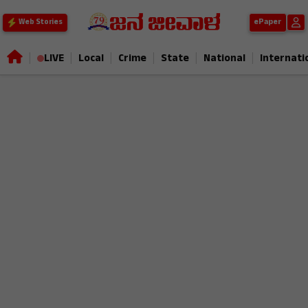
ePaper
Web Stories
|
|
|
|
|
|
LIVE
Local
Crime
State
National
Internati