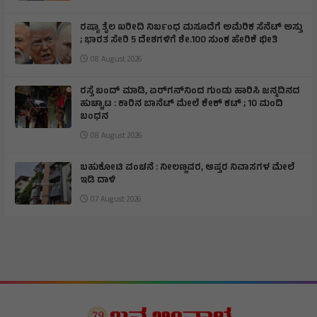
ರಷ್ಯಾ ತೈಲ ಖರೀದಿ ನಿರ್ಬಂಧ ಮಸೂದೆಗೆ ಅಮೆರಿಕ ಸೆನೆಟ್ ಅಸ್ತು
; ಭಾರತ ಸೇರಿ 5 ದೇಶಗಳಿಗೆ ಶೇ.100 ಸುಂಕ ಹೇರಿಕೆ ಭೀತಿ
08 August 2026
ರಸ್ತೆ ಬಂದ್ ಮಾಡಿ, ಏರ್‌ಗನ್‌ನಿಂದ ಗುಂಡು ಹಾರಿಸಿ ಜನ್ಮದಿನದ
ಹುಚ್ಚಾಟ : ಕಾರಿನ ಬಾನೆಟ್ ಮೇಲೆ ಕೇಕ್ ಕಟ್‌ ; 10 ಮಂದಿ
ಬಂಧನ
08 August 2026
ಬಹುಕೋಟಿ ವಂಚನೆ : ನೀಲಣ್ಣವರ, ಆಪ್ತರ ನಿವಾಸಗಳ ಮೇಲೆ
ಇಡಿ ದಾಳಿ
07 August 2026