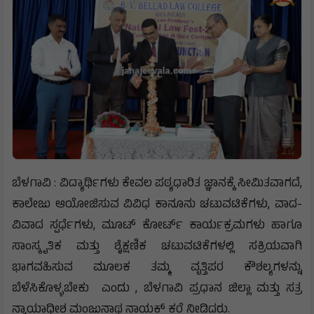
ಬೆಳಗಾವಿ : ವಿದ್ಯಾರ್ಥಿಗಳು ಕೇವಲ ಪಠ್ಯಧಾರಿತ ಜ್ಞಾನಕ್ಕೆ ಸೀಮಿತವಾಗದೆ,
ಕಾಲೇಜು ಆಯೋಜಿಸುವ ವಿವಿಧ ಕಾನೂನು ಚಟುವಟಿಕೆಗಳು, ವಾದ-
ವಿವಾದ ಸ್ಪರ್ಧೆಗಳು, ಮೂಟ್ ಕೋರ್ಟ್ ಕಾರ್ಯಕ್ರಮಗಳು ಹಾಗೂ
ಸಾಂಸ್ಕೃತಿಕ ಮತ್ತು ಶೈಕ್ಷಣಿಕ ಚಟುವಟಿಕೆಗಳಲ್ಲಿ ಸಕ್ರಿಯವಾಗಿ
ಭಾಗವಹಿಸುವ ಮೂಲಕ ತಮ್ಮ ವೃತ್ತಿಪರ ಕೌಶಲ್ಯಗಳನ್ನು
ಬೆಳೆಸಿಕೊಳ್ಳಬೇಕು ಎಂದು , ಬೆಳಗಾವಿ ಪ್ರಧಾನ ಜಿಲ್ಲಾ ಮತ್ತು ಸತ್ರ
ನ್ಯಾಯಾಧೀಶ ಮಂಜುನಾಥ ನಾಯಕ್ ಕರೆ ನೀಡಿದರು.