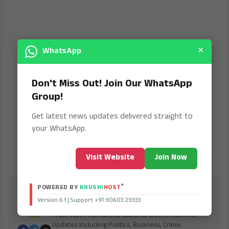
×
WhatsApp
Don't Miss Out! Join Our WhatsApp
Group!
Get latest news updates delivered straight to
your WhatsApp.
Visit Website
Join Now
®
POWERED BY
KHUSHI
HOST
Jana Jeevala
Version 6.1 | Support +91 90603 29333
is Digital Online Newspaper, Publishing Platform
From INDIA. Karnataka, National & International,
Updates including Politics, Business, Crime,