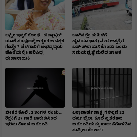
ಲಕ್ಷ್ಮೀ ಇದ್ದರೆ ಶೋಭೆ: ಹೆಬ್ಬಾಳ್ಕರ್
ಬಸ್‌ನಲ್ಲೇ ಮಹಿಳೆಗೆ
ಯಾಕೆ ಸಂಪುಟಕ್ಕೆ ಅತ್ಯಂತ ಅವಶ್ಯಕ
ಹೃದಯಾಘಾತ ; ನೇರ ಆಸ್ಪತ್ರೆಗೆ
ಗೊತ್ತೇ ? ಬೆಳಗಾವಿಗೆ ಅಭಿವೃದ್ಧಿಯ
ಬಸ್‌ ಚಲಾಯಿಸಿಕೊಂಡು ಬಂದು
ಹೊಳೆಯನ್ನೇ ಹರಿಸಿದ್ದ
ಸಮಯಪ್ರಜ್ಞೆ ಮೆರೆದ ಚಾಲಕ
ಮಹಾನಾಯಕಿ
ಭೀಕರ ಕೊಲೆ ; 2 ತಿಂಗಳ ಸಂಚು…
ವಿಶ್ವಾಸಾರ್ಹ ಸಾಕ್ಷ್ಯಗಳಿಲ್ಲದೆ 22
ಶಿಕ್ಷಕಿಗೆ 27 ಬಾರಿ ಚಾಕುವಿನಿಂದ
ವರ್ಷ ಜೈಲು; ಕೊಲೆ ಪ್ರಕರಣದ
ಇರಿದು ಕೊಂದ ಆರೋಪಿ
ಆರೋಪಿಯನ್ನು ಖುಲಾಸೆಗೊಳಿಸಿದ
ಸುಪ್ರೀಂ ಕೋರ್ಟ್