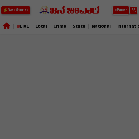
ePaper
Web Stories
|
|
|
|
|
|
LIVE
Local
Crime
State
National
Internati