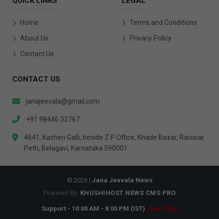
QUICK LINKS
LEGAL
Home
Terms and Conditions
About Us
Privacy Policy
Contact Us
CONTACT US
janajeevala@gmail.com
+91 98446 32767
4641, Kacheri Galli, beside Z P Office, Khade Bazar, Raviwar
Peth, Belagavi, Karnataka 590001
© 2026 |
Jana Jeevala News
Powered By:
KHUSHIHOST NEWS CMS PRO
Support - 10:00 AM - 8:00 PM (IST)
Live Chat