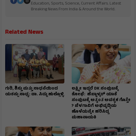
Education, Sports, Science, Current Affairs. Latest
Breaking News From India & Around the World.
Related News
ಗುರಿ, ಶಿಸ್ತು ಮತ್ತು ಸಾಧನೆಯಿಂದ
ಲಕ್ಷ್ಮೀ ಇದ್ದರೆ DK ಸಂಪುಟಕ್ಕೆ
ಯಶಸ್ಸು ಸಾಧ್ಯ: ಡಾ. ಸಿದ್ದು ಹುಲ್ಲೊಳ್ಳಿ
ಶೋಭೆ: ಹೆಬ್ಬಾಳ್ಕರ್ ಯಾಕೆ
ಸಂಪುಟಕ್ಕೆ ಅತ್ಯಂತ ಅವಶ್ಯಕ ಗೊತ್ತೇ
? ಬೆಳಗಾವಿಗೆ ಅಭಿವೃದ್ಧಿಯ
ಹೊಳೆಯನ್ನೇ ಹರಿಸಿದ್ದ
ಮಹಾನಾಯಕಿ