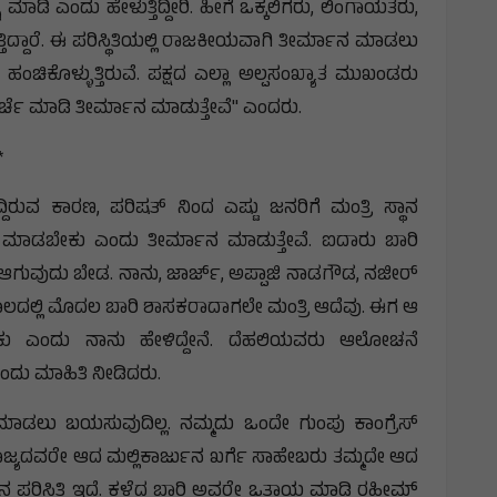
 ಮಾಡಿ ಎಂದು ಹೇಳುತ್ತಿದ್ದೀರಿ. ಹೀಗೆ ಒಕ್ಕಲಿಗರು, ಲಿಂಗಾಯತರು,
ತಿದ್ದಾರೆ. ಈ ಪರಿಸ್ಥಿತಿಯಲ್ಲಿ ರಾಜಕೀಯವಾಗಿ ತೀರ್ಮಾನ ಮಾಡಲು
ತೆ ಹಂಚಿಕೊಳ್ಳುತ್ತಿರುವೆ. ಪಕ್ಷದ ಎಲ್ಲಾ ಅಲ್ಪಸಂಖ್ಯಾತ ಮುಖಂಡರು
 ಚರ್ಚೆ ಮಾಡಿ ತೀರ್ಮಾನ ಮಾಡುತ್ತೇವೆ" ಎಂದರು.
*
ೆದ್ದಿರುವ ಕಾರಣ, ಪರಿಷತ್ ನಿಂದ ಎಷ್ಟು ಜನರಿಗೆ ಮಂತ್ರಿ ಸ್ಥಾನ
ಾಡಬೇಕು ಎಂದು ತೀರ್ಮಾನ ಮಾಡುತ್ತೇವೆ. ಐದಾರು ಬಾರಿ
್ಯ ಆಗುವುದು ಬೇಡ. ನಾನು, ಜಾರ್ಜ್, ಅಪ್ಪಾಜಿ ನಾಡಗೌಡ, ನಜೀರ್
ದಲ್ಲಿ ಮೊದಲ ಬಾರಿ ಶಾಸಕರಾದಾಗಲೇ ಮಂತ್ರಿ ಆದೆವು. ಈಗ ಆ
ಬೇಕು ಎಂದು ನಾನು ಹೇಳಿದ್ದೇನೆ. ದೆಹಲಿಯವರು ಆಲೋಚನೆ
" ಎಂದು ಮಾಹಿತಿ ನೀಡಿದರು.
ಾಡಲು ಬಯಸುವುದಿಲ್ಲ. ನಮ್ಮದು ಒಂದೇ ಗುಂಪು ಕಾಂಗ್ರೆಸ್
ರಾಜ್ಯದವರೇ ಆದ ಮಲ್ಲಿಕಾರ್ಜುನ ಖರ್ಗೆ ಸಾಹೇಬರು ತಮ್ಮದೇ ಆದ
ನ ಪರಿಸ್ಥಿತಿ ಇದೆ. ಕಳೆದ ಬಾರಿ ಅವರೇ ಒತ್ತಾಯ ಮಾಡಿ ರಹೀಮ್