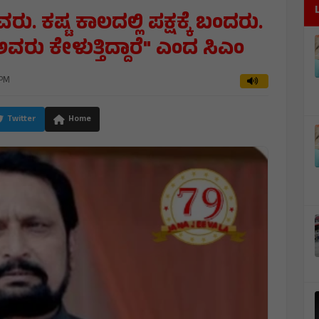
ರು. ಕಷ್ಟ ಕಾಲದಲ್ಲಿ ಪಕ್ಷಕ್ಕೆ ಬಂದರು.
ಅವರು ಕೇಳುತ್ತಿದ್ದಾರೆ" ಎಂದ ಸಿಎಂ
 PM
Twitter
Home