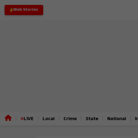
Web Stories
|
|
|
|
|
|
LIVE
Local
Crime
State
National
I