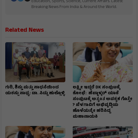
Education, Sports, Science, Current Affairs. Latest
Breaking News From India & Around the World.
Related News
ಗುರಿ, ಶಿಸ್ತು ಮತ್ತು ಸಾಧನೆಯಿಂದ
ಲಕ್ಷ್ಮೀ ಇದ್ದರೆ DK ಸಂಪುಟಕ್ಕೆ
ಯಶಸ್ಸು ಸಾಧ್ಯ: ಡಾ. ಸಿದ್ದು ಹುಲ್ಲೊಳ್ಳಿ
ಶೋಭೆ: ಹೆಬ್ಬಾಳ್ಕರ್ ಯಾಕೆ
ಸಂಪುಟಕ್ಕೆ ಅತ್ಯಂತ ಅವಶ್ಯಕ ಗೊತ್ತೇ
? ಬೆಳಗಾವಿಗೆ ಅಭಿವೃದ್ಧಿಯ
ಹೊಳೆಯನ್ನೇ ಹರಿಸಿದ್ದ
ಮಹಾನಾಯಕಿ