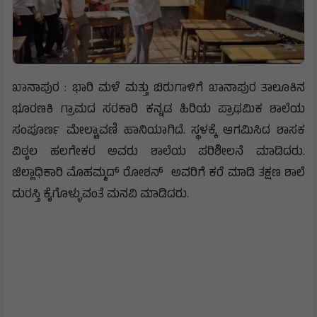
ಖಾನಾಪುರ : ಭಾರಿ ಮಳೆ ಮತ್ತು ಬಿರುಗಾಳಿಗೆ ಖಾನಾಪುರ ತಾಲೂಕಿನ
ಭೂರಣಕಿ ಗ್ರಾಮದ ಸರಕಾರಿ ಕನ್ನಡ ಹಿರಿಯ ಪ್ರಾಥಮಿಕ ಶಾಲೆಯ
ಸಂಪೂರ್ಣ ಮೇಲ್ಚಾವಣಿ ಹಾನಿಯಾಗಿದೆ. ಸ್ಥಳಕ್ಕೆ ಆಗಮಿಸಿದ ಶಾಸಕ
ವಿಠ್ಠಲ ಹಲಗೇಕರ ಅವರು ಶಾಲೆಯ ಪರಿಶೀಲನೆ ಮಾಡಿದರು.
ಜಿಲ್ಲಾಧಿಕಾರಿ ಮೊಹಮ್ಮದ್ ರೋಶನ್ ಅವರಿಗೆ ಕರೆ ಮಾಡಿ ತಕ್ಷಣ ಶಾಲೆ
ದುರಸ್ತಿ ಕೈಗೊಳ್ಳುವಂತೆ ಮನವಿ ಮಾಡಿದರು.