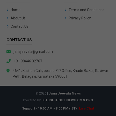
Home
Terms and Conditions
About Us
Privacy Policy
Contact Us
CONTACT US
janajeevala@gmail.com
+91 98446 32767
4641, Kacheri Galli, beside Z P Office, Khade Bazar, Raviwar
Peth, Belagavi, Karnataka 590001
© 2026 |
Jana Jeevala News
Powered By:
KHUSHIHOST NEWS CMS PRO
Support - 10:00 AM - 8:00 PM (IST)
Live Chat