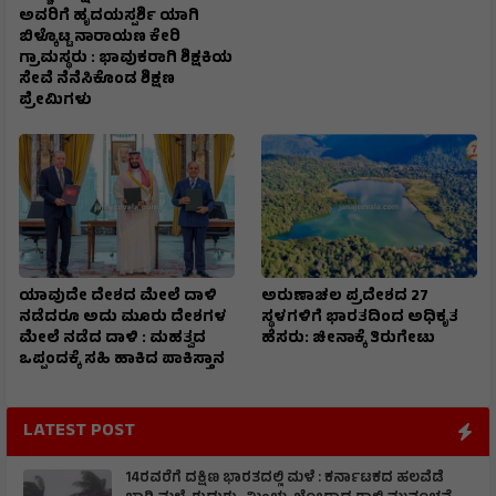
ಅವರಿಗೆ ಹೃದಯಸ್ಪರ್ಶಿ ಯಾಗಿ
ಬಿಳ್ಕೊಟ್ಟ ನಾರಾಯಣ ಕೇರಿ
ಗ್ರಾಮಸ್ಥರು : ಭಾವುಕರಾಗಿ ಶಿಕ್ಷಕಿಯ
ಸೇವೆ ನೆನೆಸಿಕೊಂಡ ಶಿಕ್ಷಣ
ಪ್ರೇಮಿಗಳು
ಯಾವುದೇ ದೇಶದ ಮೇಲೆ ದಾಳಿ
ಅರುಣಾಚಲ ಪ್ರದೇಶದ 27
ನಡೆದರೂ ಅದು ಮೂರು ದೇಶಗಳ
ಸ್ಥಳಗಳಿಗೆ ಭಾರತದಿಂದ ಅಧಿಕೃತ
ಮೇಲೆ ನಡೆದ ದಾಳಿ : ಮಹತ್ವದ
ಹೆಸರು: ಚೀನಾಕ್ಕೆ ತಿರುಗೇಟು
ಒಪ್ಪಂದಕ್ಕೆ ಸಹಿ ಹಾಕಿದ ಪಾಕಿಸ್ತಾನ
LATEST POST
14ರವರೆಗೆ ದಕ್ಷಿಣ ಭಾರತದಲ್ಲಿ ಮಳೆ : ಕರ್ನಾಟಕದ ಹಲವೆಡೆ