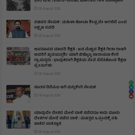
ಭಾರಿ ಮಳೆ, ಗುಡುಗು–ಮಿಂಚು, ಜೋರಾದ ಗಾಳಿ ಮುನ್ಸೂಚನೆ
08 August 2026
ಸಚಿವರ ನೇಮಕ : ಮಹಿಳಾ ಕೋಟಾ ಶೀಘ್ರವೇ ಆಗಲಿದೆ ಎಂದ
ಲಕ್ಷ್ಮಣ ಸವದಿ
08 August 2026
ಅಪರೂಪದ ಮಾದರಿ ಶಿಕ್ಷಕಿ : ಜನ ಮೆಚ್ಚಿದ ಶಿಕ್ಷಕಿ ಗೀತಾ ಗಾಣಗಿ
ಅವರಿಗೆ ಹೃದಯಸ್ಪರ್ಶಿ ಯಾಗಿ ಬಿಳ್ಕೊಟ್ಟ ನಾರಾಯಣ ಕೇರಿ
ಗ್ರಾಮಸ್ಥರು : ಭಾವುಕರಾಗಿ ಶಿಕ್ಷಕಿಯ ಸೇವೆ ನೆನೆಸಿಕೊಂಡ ಶಿಕ್ಷಣ
ಪ್ರೇಮಿಗಳು
08 August 2026
ನೂತನ ಡಿಡಿಪಿಐ ಆಗಿ ಮನ್ನಿಕೇರಿ ನೇಮಕ
08 August 2026
ಯಾವುದೇ ದೇಶದ ಮೇಲೆ ದಾಳಿ ನಡೆದರೂ ಅದು ಮೂರು
ದೇಶಗಳ ಮೇಲೆ ನಡೆದ ದಾಳಿ : ಮಹತ್ವದ ಒಪ್ಪಂದಕ್ಕೆ ಸಹಿ
ಹಾಕಿದ ಪಾಕಿಸ್ತಾನ
08 August 2026