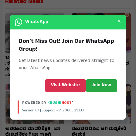
Related News
×
WhatsApp
Don't Miss Out! Join Our WhatsApp
Group!
14ರವರೆಗೆ ದಕ್ಷಿಣ ಭಾರತದಲ್ಲಿ ಮಳೆ
ಸಚಿವರ ನೇಮಕ : ಮಹಿಳಾ
Get latest news updates delivered straight to
: ಕರ್ನಾಟಕದ ಹಲವೆಡೆ ಭಾರಿ ಮಳೆ,
ಕೋಟಾ ಶೀಘ್ರವೇ ಆಗಲಿದೆ ಎಂದ
your WhatsApp.
ಗುಡುಗು–ಮಿಂಚು, ಜೋರಾದ ಗಾಳಿ
ಲಕ್ಷ್ಮಣ ಸವದಿ
ಮುನ್ಸೂಚನೆ
Visit Website
Join Now
®
POWERED BY
KHUSHI
HOST
Version 6.1 | Support +91 90603 29333
ಅಪರೂಪದ ಮಾದರಿ ಶಿಕ್ಷಕಿ : ಜನ
ನೂತನ ಡಿಡಿಪಿಐ ಆಗಿ ಮನ್ನಿಕೇರಿ
ಮೆಚ್ಚಿದ ಶಿಕ್ಷಕಿ ಗೀತಾ ಗಾಣಗಿ
ನೇಮಕ