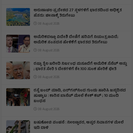
ಅರುಣಾಚಲ ಪ್ರದೇಶದ 27 ಸ್ಥಳಗಳಿಗೆ ಭಾರತದಿಂದ ಅಧಿಕೃತ
ಹೆಸರು: ಚೀನಾಕ್ಕೆ ತಿರುಗೇಟು
08 August 2026
ಅಮೆರಿಕದಲ್ಲೂ ವಿದೇಶಿ ದೇಣಿಗೆ ಹರಿವಿಗೆ ನಿಯಂತ್ರಣವಿದೆ;
ಅಮೆರಿಕ ಸಂಸದನ ಹೇಳಿಕೆಗೆ ಭಾರತದ ತಿರುಗೇಟು
08 August 2026
ರಷ್ಯಾ ತೈಲ ಖರೀದಿ ನಿರ್ಬಂಧ ಮಸೂದೆಗೆ ಅಮೆರಿಕ ಸೆನೆಟ್ ಅಸ್ತು
; ಭಾರತ ಸೇರಿ 5 ದೇಶಗಳಿಗೆ ಶೇ.100 ಸುಂಕ ಹೇರಿಕೆ ಭೀತಿ
08 August 2026
ರಸ್ತೆ ಬಂದ್ ಮಾಡಿ, ಏರ್‌ಗನ್‌ನಿಂದ ಗುಂಡು ಹಾರಿಸಿ ಜನ್ಮದಿನದ
ಹುಚ್ಚಾಟ : ಕಾರಿನ ಬಾನೆಟ್ ಮೇಲೆ ಕೇಕ್ ಕಟ್‌ ; 10 ಮಂದಿ
ಬಂಧನ
08 August 2026
ಬಹುಕೋಟಿ ವಂಚನೆ : ನೀಲಣ್ಣವರ, ಆಪ್ತರ ನಿವಾಸಗಳ ಮೇಲೆ
ಇಡಿ ದಾಳಿ