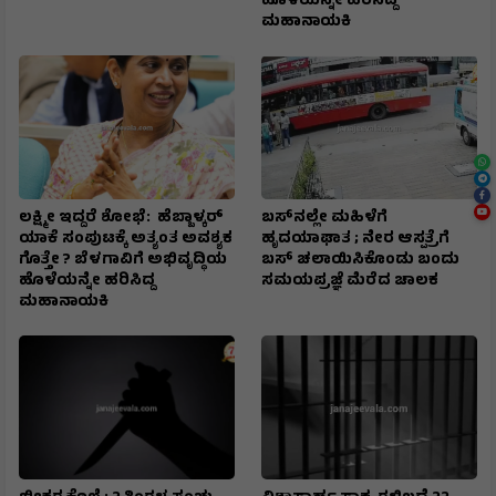
ಹೊಳೆಯನ್ನೇ ಹರಿಸಿದ್ದ
ಮಹಾನಾಯಕಿ
ಲಕ್ಷ್ಮೀ ಇದ್ದರೆ ಶೋಭೆ: ಹೆಬ್ಬಾಳ್ಕರ್
ಬಸ್‌ನಲ್ಲೇ ಮಹಿಳೆಗೆ
ಯಾಕೆ ಸಂಪುಟಕ್ಕೆ ಅತ್ಯಂತ ಅವಶ್ಯಕ
ಹೃದಯಾಘಾತ ; ನೇರ ಆಸ್ಪತ್ರೆಗೆ
ಗೊತ್ತೇ ? ಬೆಳಗಾವಿಗೆ ಅಭಿವೃದ್ಧಿಯ
ಬಸ್‌ ಚಲಾಯಿಸಿಕೊಂಡು ಬಂದು
ಹೊಳೆಯನ್ನೇ ಹರಿಸಿದ್ದ
ಸಮಯಪ್ರಜ್ಞೆ ಮೆರೆದ ಚಾಲಕ
ಮಹಾನಾಯಕಿ