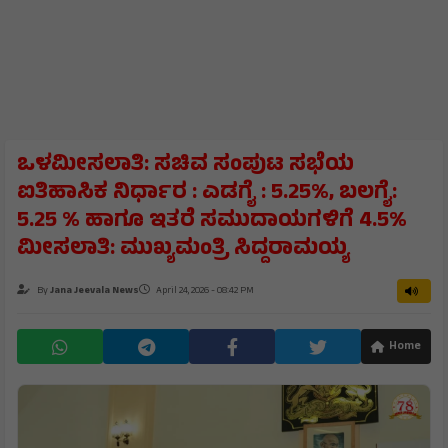
ಒಳಮೀಸಲಾತಿ: ಸಚಿವ ಸಂಪುಟ ಸಭೆಯ
ಐತಿಹಾಸಿಕ ನಿರ್ಧಾರ : ಎಡಗೈ : 5.25%, ಬಲಗೈ:
5.25 % ಹಾಗೂ ಇತರೆ ಸಮುದಾಯಗಳಿಗೆ 4.5%
ಮೀಸಲಾತಿ: ಮುಖ್ಯಮಂತ್ರಿ ಸಿದ್ದರಾಮಯ್ಯ
By
Jana Jeevala News
April 24, 2026 - 08:42 PM
Home