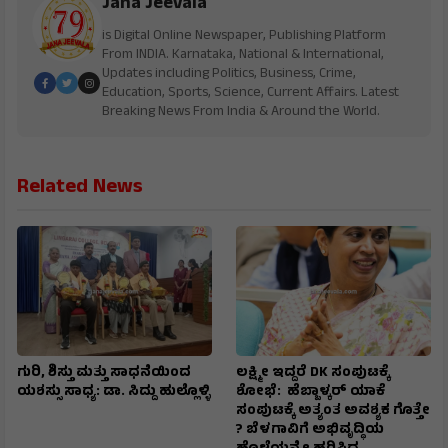
Jana Jeevala
is Digital Online Newspaper, Publishing Platform
From INDIA. Karnataka, National & International,
Updates including Politics, Business, Crime,
Education, Sports, Science, Current Affairs. Latest
Breaking News From India & Around the World.
Related News
ಗುರಿ, ಶಿಸ್ತು ಮತ್ತು ಸಾಧನೆಯಿಂದ
ಲಕ್ಷ್ಮೀ ಇದ್ದರೆ DK ಸಂಪುಟಕ್ಕೆ
ಯಶಸ್ಸು ಸಾಧ್ಯ: ಡಾ. ಸಿದ್ದು ಹುಲ್ಲೊಳ್ಳಿ
ಶೋಭೆ: ಹೆಬ್ಬಾಳ್ಕರ್ ಯಾಕೆ
ಸಂಪುಟಕ್ಕೆ ಅತ್ಯಂತ ಅವಶ್ಯಕ ಗೊತ್ತೇ
? ಬೆಳಗಾವಿಗೆ ಅಭಿವೃದ್ಧಿಯ