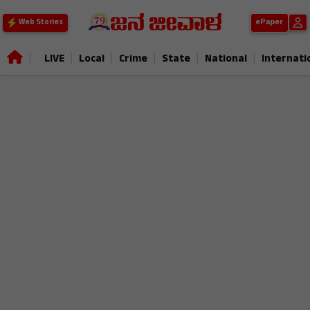
ePaper
Web Stories
|
|
|
|
|
|
LIVE
Local
Crime
State
National
Internati