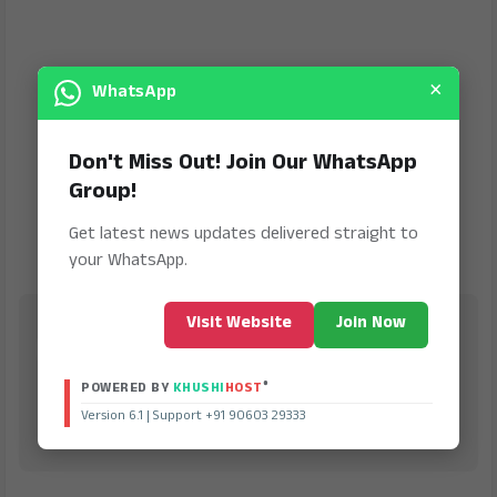
×
WhatsApp
Don't Miss Out! Join Our WhatsApp
Group!
Get latest news updates delivered straight to
your WhatsApp.
Jana Jeevala
Visit Website
Join Now
is Digital Online Newspaper, Publishing Platform
From INDIA. Karnataka, National & International,
®
POWERED BY
KHUSHI
HOST
Updates including Politics, Business, Crime,
Version 6.1 | Support +91 90603 29333
Education, Sports, Science, Current Affairs. Latest
Breaking News From India & Around the World.