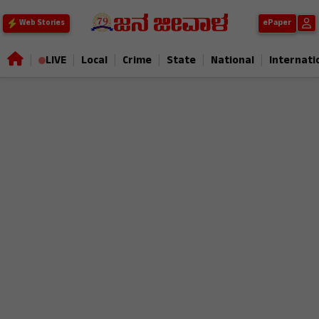
ePaper
Web Stories
|
|
|
|
|
|
LIVE
Local
Crime
State
National
Internati