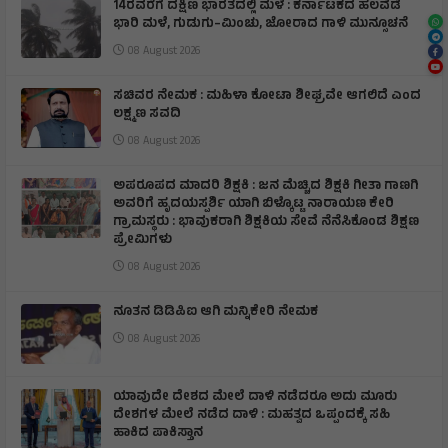
14ರವರೆಗೆ ದಕ್ಷಿಣ ಭಾರತದಲ್ಲಿ ಮಳೆ : ಕರ್ನಾಟಕದ ಹಲವೆಡೆ
ಭಾರಿ ಮಳೆ, ಗುಡುಗು–ಮಿಂಚು, ಜೋರಾದ ಗಾಳಿ ಮುನ್ಸೂಚನೆ
08 August 2026
ಸಚಿವರ ನೇಮಕ : ಮಹಿಳಾ ಕೋಟಾ ಶೀಘ್ರವೇ ಆಗಲಿದೆ ಎಂದ
ಲಕ್ಷ್ಮಣ ಸವದಿ
08 August 2026
ಅಪರೂಪದ ಮಾದರಿ ಶಿಕ್ಷಕಿ : ಜನ ಮೆಚ್ಚಿದ ಶಿಕ್ಷಕಿ ಗೀತಾ ಗಾಣಗಿ
ಅವರಿಗೆ ಹೃದಯಸ್ಪರ್ಶಿ ಯಾಗಿ ಬಿಳ್ಕೊಟ್ಟ ನಾರಾಯಣ ಕೇರಿ
ಗ್ರಾಮಸ್ಥರು : ಭಾವುಕರಾಗಿ ಶಿಕ್ಷಕಿಯ ಸೇವೆ ನೆನೆಸಿಕೊಂಡ ಶಿಕ್ಷಣ
ಪ್ರೇಮಿಗಳು
08 August 2026
ನೂತನ ಡಿಡಿಪಿಐ ಆಗಿ ಮನ್ನಿಕೇರಿ ನೇಮಕ
08 August 2026
ಯಾವುದೇ ದೇಶದ ಮೇಲೆ ದಾಳಿ ನಡೆದರೂ ಅದು ಮೂರು
ದೇಶಗಳ ಮೇಲೆ ನಡೆದ ದಾಳಿ : ಮಹತ್ವದ ಒಪ್ಪಂದಕ್ಕೆ ಸಹಿ
ಹಾಕಿದ ಪಾಕಿಸ್ತಾನ