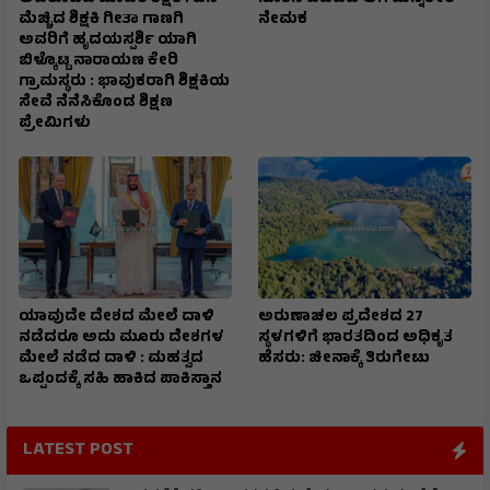
ಮೆಚ್ಚಿದ ಶಿಕ್ಷಕಿ ಗೀತಾ ಗಾಣಗಿ
ನೇಮಕ
ಅವರಿಗೆ ಹೃದಯಸ್ಪರ್ಶಿ ಯಾಗಿ
ಬಿಳ್ಕೊಟ್ಟ ನಾರಾಯಣ ಕೇರಿ
ಗ್ರಾಮಸ್ಥರು : ಭಾವುಕರಾಗಿ ಶಿಕ್ಷಕಿಯ
ಸೇವೆ ನೆನೆಸಿಕೊಂಡ ಶಿಕ್ಷಣ
ಪ್ರೇಮಿಗಳು
ಯಾವುದೇ ದೇಶದ ಮೇಲೆ ದಾಳಿ
ಅರುಣಾಚಲ ಪ್ರದೇಶದ 27
ನಡೆದರೂ ಅದು ಮೂರು ದೇಶಗಳ
ಸ್ಥಳಗಳಿಗೆ ಭಾರತದಿಂದ ಅಧಿಕೃತ
ಮೇಲೆ ನಡೆದ ದಾಳಿ : ಮಹತ್ವದ
ಹೆಸರು: ಚೀನಾಕ್ಕೆ ತಿರುಗೇಟು
ಒಪ್ಪಂದಕ್ಕೆ ಸಹಿ ಹಾಕಿದ ಪಾಕಿಸ್ತಾನ
LATEST POST