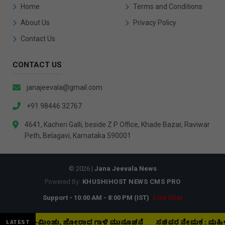
Home
Terms and Conditions
About Us
Privacy Policy
Contact Us
CONTACT US
janajeevala@gmail.com
+91 98446 32767
4641, Kacheri Galli, beside Z P Office, Khade Bazar, Raviwar
Peth, Belagavi, Karnataka 590001
© 2026 |
Jana Jeevala News
Powered By:
KHUSHIHOST NEWS CMS PRO
Support - 10:00 AM - 8:00 PM (IST)
Live Chat
, ಗುಡುಗು–ಮಿಂಚು, ಜೋರಾದ ಗಾಳಿ ಮುನ್ಸೂಚನೆ
ಸಚಿವರ ನೇಮಕ : ಮಹಿಳಾ ಕೋಟ
LATEST