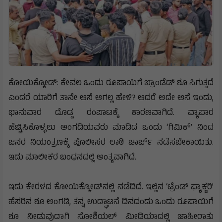
ಕೋಯಿಕ್ಕೋಡ್: ಕೇವಲ ಒಂದು ರೂಪಾಯಿಗೆ ಬ್ರಾಂಡೆಡ್ ಶೂ ಸಿಗುತ್ತದೆ
ಎಂದರೆ ಯಾರಿಗೆ ತಾನೇ ಆಸೆ ಆಗಲ್ಲ ಹೇಳಿ? ಆದರೆ ಅದೇ ಆಸೆ ಇಂದು,
ಭಾನುವಾರ ದೊಡ್ಡ ರಂಪಾಟಕ್ಕೆ ಕಾರಣವಾಗಿದೆ. ವ್ಯಾಪಾರ
ಹೆಚ್ಚಿಸಿಕೊಳ್ಳಲು ಅಂಗಡಿಯವರು ಮಾಡಿದ ಒಂದು ‘ಗಿಮಿಕ್’ ನಿಂದ
ಜನರ ನಿಯಂತ್ರಣಕ್ಕೆ ಪೊಲೀಸರ ಲಾಠಿ ಚಾರ್ಜ್ ನಡೆಸಬೇಕಾಯಿತು.
ಇದು ಮಾಲೀಕರ ಬಂಧನದಲ್ಲಿ ಅಂತ್ಯವಾಗಿದೆ.
ಇದು ಕೇರಳದ ಕೋಯಿಕ್ಕೋಡ್‌ನಲ್ಲಿ ನಡೆದಿದೆ. ಇಲ್ಲಿನ ‘ಟ್ರೆಂಡ್ ಫ್ಯಾಕ್ಟರಿ’
ಹೆಸರಿನ ಶೂ ಅಂಗಡಿ, ತನ್ನ ಉದ್ಘಾಟನೆ ದಿನದಂದು ಒಂದು ರೂಪಾಯಿಗೆ
ಶೂ ನೀಡುವುದಾಗಿ ಸೋಶಿಯಲ್ ಮೀಡಿಯಾದಲ್ಲಿ ಜಾಹೀರಾತು