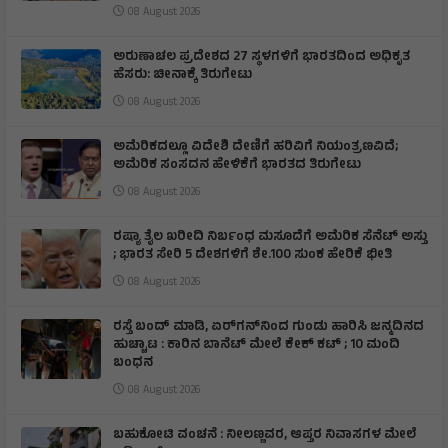
08 August 2026
ಅರುಣಾಚಲ ಪ್ರದೇಶದ 27 ಸ್ಥಳಗಳಿಗೆ ಭಾರತದಿಂದ ಅಧಿಕೃತ
ಹೆಸರು: ಚೀನಾಕ್ಕೆ ತಿರುಗೇಟು
08 August 2026
ಅಮೆರಿಕದಲ್ಲೂ ವಿದೇಶಿ ದೇಣಿಗೆ ಹರಿವಿಗೆ ನಿಯಂತ್ರಣವಿದೆ;
ಅಮೆರಿಕ ಸಂಸದನ ಹೇಳಿಕೆಗೆ ಭಾರತದ ತಿರುಗೇಟು
08 August 2026
ರಷ್ಯಾ ತೈಲ ಖರೀದಿ ನಿರ್ಬಂಧ ಮಸೂದೆಗೆ ಅಮೆರಿಕ ಸೆನೆಟ್ ಅಸ್ತು
; ಭಾರತ ಸೇರಿ 5 ದೇಶಗಳಿಗೆ ಶೇ.100 ಸುಂಕ ಹೇರಿಕೆ ಭೀತಿ
08 August 2026
ರಸ್ತೆ ಬಂದ್ ಮಾಡಿ, ಏರ್‌ಗನ್‌ನಿಂದ ಗುಂಡು ಹಾರಿಸಿ ಜನ್ಮದಿನದ
ಹುಚ್ಚಾಟ : ಕಾರಿನ ಬಾನೆಟ್ ಮೇಲೆ ಕೇಕ್ ಕಟ್‌ ; 10 ಮಂದಿ
ಬಂಧನ
08 August 2026
ಬಹುಕೋಟಿ ವಂಚನೆ : ನೀಲಣ್ಣವರ, ಆಪ್ತರ ನಿವಾಸಗಳ ಮೇಲೆ