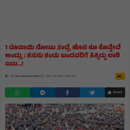
1 ರೂಪಾಯಿ ನೋಟು ತಂದ್ರೆ ಹೊಸ ಶೂ ಕೊಡ್ತೇವೆ
ಅಂದ್ರು : ಕನಸು ಕಂಡು ಬಂದವರಿಗೆ ಸಿಕ್ಕಿದ್ದು ಲಾಠಿ
ಏಟು…!
By
Jana Jeevala News
March 09, 2026 - 10:46 AM
Home