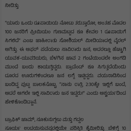
ನೀಡಿತ್ತು.
“ಯಾರು ಒಂದು ರೂಪಾಯಿಯ ನೋಟು ತರುತ್ತಾರೋ, ಅಂತಹ ಮೊದಲ
100 ಜನರಿಗೆ ಪ್ರೀಮಿಯಂ ಗುಣಮಟ್ಟದ ಶೂ ಕೇವಲ 1 ರೂಪಾಯಿಗೆ
ಸಿಗಲಿದೆ” ಎಂಬ ಜಾಹೀರಾತು ಸೋಶಿಯಲ್ ಮೀಡಿಯಾದಲ್ಲಿ ವೈರಲ್
ಆಗಿತ್ತು. ಈ ಆಫರ್‌ ಪಡೆಯಲು ಸಾವಿರಾರು ಜನ, ಅದರಲ್ಲೂ ಹೆಚ್ಚಾಗಿ
ಯುವಕ-ಯುವತಿಯರು, ಬೆಳಗಿನ ಜಾವ 2 ಗಂಟೆಯಿಂದಲೇ ಅಂಗಡಿ
ಮುಂದೆ ಬಂದು ಕಾಯುತ್ತಿದ್ದರು. ಬ್ರಾಡೆಂಡ್‌ ಶೂ ಸಿಗುತ್ತದೆಯೆಂದು
ದೂರದ ಊರುಗಳಿಂದಲೂ ಜನ ಲಗ್ಗೆ ಇಟ್ಟಿದ್ದರು. ವಯನಾಡಿನಿಂದ
ಬಂದಿದ್ದ ಪುಟ್ಟ ಬಾಲಕನೊಬ್ಬ, “ನಾನು ರಾತ್ರಿ 2:30ಕ್ಕೇ ಇಲ್ಲಿಗೆ ಬಂದೆ,
ಆದರೆ ಆಗಲೇ ಇಲ್ಲಿ ಸಾವಿರಾರು ಜನ ಇದ್ದರು!” ಎಂದು ಆಶ್ಚರ್ಯದಿಂದ
ಹೇಳಿಕೊಂಡಿದ್ದಾನೆ.
ಟ್ರಾಫಿಕ್ ಜಾಮ್, ನೂಕುನುಗ್ಗಲು ಮತ್ತು ಗದ್ದಲ
ಸೂರ್ಯ ಉದಯಿಸುವಷ್ಟರಲ್ಲಿಯೇ ಪರಿಸ್ಥಿತಿ ಕೈಮೀರಿತ್ತು. ಬೆಳಿಗ್ಗೆ 10