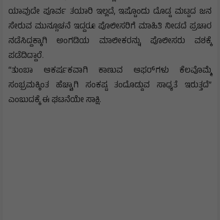
ಯಾವುದೇ ಪೂರ್ವ ತಯಾರಿ ಇಲ್ಲದೆ, ಇಷ್ಟೊಂದು ದೊಡ್ಡ ಮಟ್ಟದ ಜನ
ಸೇರುವ ಮುನ್ಸೂಚನೆ ಇದ್ದರೂ ಪೊಲೀಸರಿಗೆ ಮಾಹಿತಿ ನೀಡದೆ ಪ್ರಚಾರ
ನಡೆಸಿದ್ದಕ್ಕಾಗಿ ಅಂಗಡಿಯ ಮಾಲೀಕರನ್ನು ಪೊಲೀಸರು ವಶಕ್ಕೆ
ಪಡೆದಿದ್ದಾರೆ.
“ತುಂಬಾ ಆಕರ್ಷಕವಾಗಿ ಕಾಣುವ ಆಫರ್‌ಗಳು ಕೆಲವೊಮ್ಮೆ
ಸಂಭ್ರಮಕ್ಕಿಂತ ಹೆಚ್ಚಾಗಿ ಸಂಕಷ್ಟ ತಂದೊಡ್ಡುವ ಸಾಧ್ಯತೆ ಇರುತ್ತದೆ”
ಎಂಬುದಕ್ಕೆ ಈ ಘಟನೆಯೇ ಸಾಕ್ಷಿ.