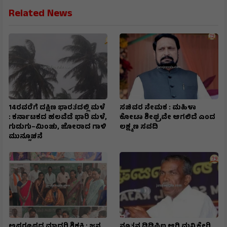
Related News
14ರವರೆಗೆ ದಕ್ಷಿಣ ಭಾರತದಲ್ಲಿ ಮಳೆ
ಸಚಿವರ ನೇಮಕ : ಮಹಿಳಾ
: ಕರ್ನಾಟಕದ ಹಲವೆಡೆ ಭಾರಿ ಮಳೆ,
ಕೋಟಾ ಶೀಘ್ರವೇ ಆಗಲಿದೆ ಎಂದ
ಗುಡುಗು–ಮಿಂಚು, ಜೋರಾದ ಗಾಳಿ
ಲಕ್ಷ್ಮಣ ಸವದಿ
ಮುನ್ಸೂಚನೆ
ಅಪರೂಪದ ಮಾದರಿ ಶಿಕ್ಷಕಿ : ಜನ
ನೂತನ ಡಿಡಿಪಿಐ ಆಗಿ ಮನ್ನಿಕೇರಿ