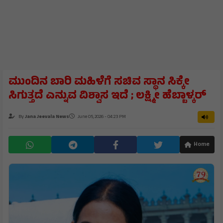
ಮುಂದಿನ ಬಾರಿ ಮಹಿಳೆಗೆ ಸಚಿವ ಸ್ಥಾನ ಸಿಕ್ಕೇ
ಸಿಗುತ್ತದೆ ಎನ್ನುವ ವಿಶ್ವಾಸ ಇದೆ ; ಲಕ್ಷ್ಮೀ ಹೆಬ್ಬಾಳ್ಕರ್
By
Jana Jeevala News
June 05, 2026 - 04:23 PM
Home