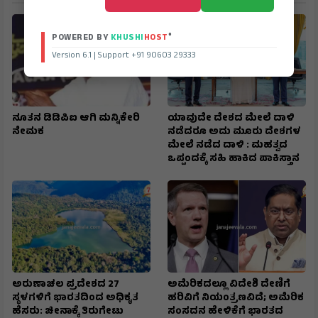
®
POWERED BY
KHUSHI
HOST
Version 6.1 | Support +91 90603 29333
ನೂತನ ಡಿಡಿಪಿಐ ಆಗಿ ಮನ್ನಿಕೇರಿ
ಯಾವುದೇ ದೇಶದ ಮೇಲೆ ದಾಳಿ
ನೇಮಕ
ನಡೆದರೂ ಅದು ಮೂರು ದೇಶಗಳ
ಮೇಲೆ ನಡೆದ ದಾಳಿ : ಮಹತ್ವದ
ಒಪ್ಪಂದಕ್ಕೆ ಸಹಿ ಹಾಕಿದ ಪಾಕಿಸ್ತಾನ
ಅರುಣಾಚಲ ಪ್ರದೇಶದ 27
ಅಮೆರಿಕದಲ್ಲೂ ವಿದೇಶಿ ದೇಣಿಗೆ
ಸ್ಥಳಗಳಿಗೆ ಭಾರತದಿಂದ ಅಧಿಕೃತ
ಹರಿವಿಗೆ ನಿಯಂತ್ರಣವಿದೆ; ಅಮೆರಿಕ
ಹೆಸರು: ಚೀನಾಕ್ಕೆ ತಿರುಗೇಟು
ಸಂಸದನ ಹೇಳಿಕೆಗೆ ಭಾರತದ