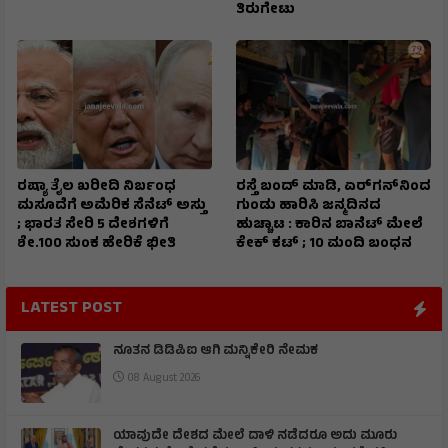
ತಿರುಗೇಟು
ರಷ್ಯಾ ತೈಲ ಖರೀದಿ ನಿರ್ಬಂಧ
ರಸ್ತೆ ಬಂದ್ ಮಾಡಿ, ಏರ್‌ಗನ್‌ನಿಂದ
ಮಸೂದೆಗೆ ಅಮೆರಿಕ ಸೆನೆಟ್ ಅಸ್ತು
ಗುಂಡು ಹಾರಿಸಿ ಜನ್ಮದಿನದ
; ಭಾರತ ಸೇರಿ 5 ದೇಶಗಳಿಗೆ
ಹುಚ್ಚಾಟ : ಕಾರಿನ ಬಾನೆಟ್ ಮೇಲೆ
ಶೇ.100 ಸುಂಕ ಹೇರಿಕೆ ಭೀತಿ
ಕೇಕ್ ಕಟ್‌ ; 10 ಮಂದಿ ಬಂಧನ
LATEST POST
ನೂತನ ಡಿಡಿಪಿಐ ಆಗಿ ಮನ್ನಿಕೇರಿ ನೇಮಕ
08 August 2026
ಯಾವುದೇ ದೇಶದ ಮೇಲೆ ದಾಳಿ ನಡೆದರೂ ಅದು ಮೂರು