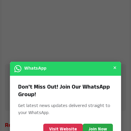
×
WhatsApp
Jana Jeevala
is Digital Online Newspaper, Publishing Platform
Don't Miss Out! Join Our WhatsApp
From INDIA. Karnataka, National & International,
Updates including Politics, Business, Crime,
Group!
Education, Sports, Science, Current Affairs. Latest
Breaking News From India & Around the World.
Get latest news updates delivered straight to
your WhatsApp.
Related News
Visit Website
Join Now