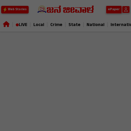
ePaper
Web Stories
|
|
|
|
|
|
LIVE
Local
Crime
State
National
Internati