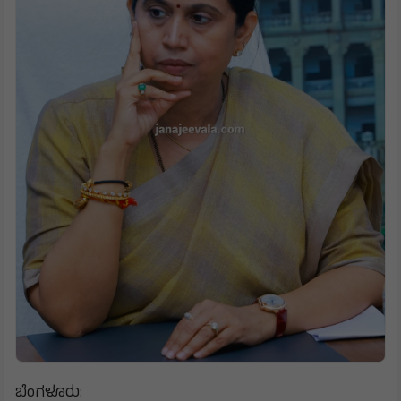
ಬೆಂಗಳೂರು: