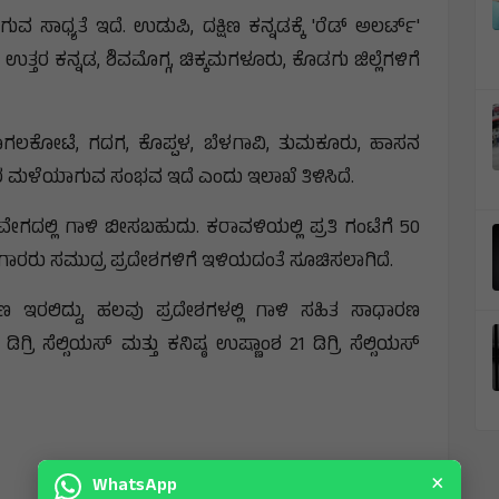
 ಸಾಧ್ಯತೆ ಇದೆ. ಉಡುಪಿ, ದಕ್ಷಿಣ ಕನ್ನಡಕ್ಕೆ 'ರೆಡ್ ಅಲರ್ಟ್'
ತರ ಕನ್ನಡ, ಶಿವಮೊಗ್ಗ, ಚಿಕ್ಕಮಗಳೂರು, ಕೊಡಗು ಜಿಲ್ಲೆಗಳಿಗೆ
ಬಾಗಲಕೋಟೆ, ಗದಗ, ಕೊಪ್ಪಳ, ಬೆಳಗಾವಿ, ತುಮಕೂರು, ಹಾಸನ
ರಾಕಾರ ಮಳೆಯಾಗುವ ಸಂಭವ ಇದೆ ಎಂದು ಇಲಾಖೆ ತಿಳಿಸಿದೆ.
. ವೇಗದಲ್ಲಿ ಗಾಳಿ ಬೀಸಬಹುದು. ಕರಾವಳಿಯಲ್ಲಿ ಪ್ರತಿ ಗಂಟೆಗೆ 50
ನುಗಾರರು ಸಮುದ್ರ ಪ್ರದೇಶಗಳಿಗೆ ಇಳಿಯದಂತೆ ಸೂಚಿಸಲಾಗಿದೆ.
ಇರಲಿದ್ದು, ಹಲವು ಪ್ರದೇಶಗಳಲ್ಲಿ ಗಾಳಿ ಸಹಿತ ಸಾಧಾರಣ
್ರಿ ಸೆಲ್ಸಿಯಸ್ ಮತ್ತು ಕನಿಷ್ಠ ಉಷ್ಣಾಂಶ 21 ಡಿಗ್ರಿ ಸೆಲ್ಸಿಯಸ್
×
WhatsApp