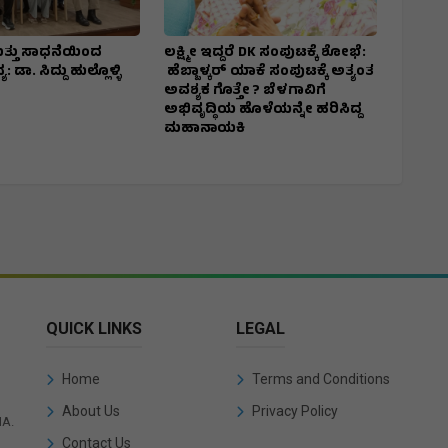
ು ಮತ್ತು ಸಾಧನೆಯಿಂದ
ಲಕ್ಷ್ಮೀ ಇದ್ದರೆ DK ಸಂಪುಟಕ್ಕೆ ಶೋಭೆ:
: ಡಾ. ಸಿದ್ದು ಹುಲ್ಲೊಳ್ಳಿ
ಹೆಬ್ಬಾಳ್ಕರ್ ಯಾಕೆ ಸಂಪುಟಕ್ಕೆ ಅತ್ಯಂತ
ಅವಶ್ಯಕ ಗೊತ್ತೇ ? ಬೆಳಗಾವಿಗೆ
ಅಭಿವೃದ್ಧಿಯ ಹೊಳೆಯನ್ನೇ ಹರಿಸಿದ್ದ
ಮಹಾನಾಯಕಿ
QUICK LINKS
LEGAL
Home
Terms and Conditions
About Us
Privacy Policy
IA.
Contact Us