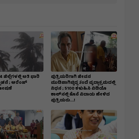
ಜಿಲ್ಲೆಗಳಲ್ಲಿ ಅತಿ ಭಾರಿ
ಪುತ್ರಿಯರಿಗಾಗಿ ಜೀವನ
ಚನೆ ; ಆರೆಂಜ್‌
ಮುಡಿಪಾಗಿಟ್ಟಿದ್ದ ತಂದೆ ವೃದ್ಧಾಶ್ರಮದಲ್ಲಿ
ಘೋಷಣೆ
ನಿಧನ ; ₹5100 ಕಳುಹಿಸಿ ವಿಡಿಯೊ
ಕಾಲ್‌ನಲ್ಲಿ ಕೊನೆ ವಿದಾಯ ಹೇಳಿದ
ಪುತ್ರಿಯರು...!