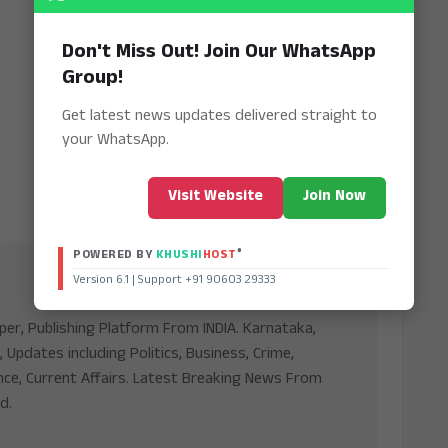
Don't Miss Out! Join Our WhatsApp
Group!
Get latest news updates delivered straight to
your WhatsApp.
Visit Website
Join Now
®
POWERED BY
KHUSHI
HOST
Version 6.1 | Support +91 90603 29333
aper, Publishing Platform From INDIA. Karnataka,
, Updates including Politics, Business, Crime,
nce, Current Affairs. Latest Breaking News From
d.