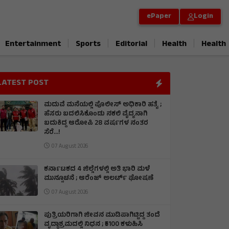
ePaper
Login
|
|
|
|
Entertainment
Sports
Editorial
Health
Health
LATEST POST
ಮದುವೆ ಮನೆಯಲ್ಲಿ ಪೊಲೀಸ್ ಅಧಿಕಾರಿ ಹತ್ಯೆ ;
ಹೆಸರು ಬದಲಿಸಿಕೊಂಡು ನಕಲಿ ವೈದ್ಯನಾಗಿ
ಬದುಕಿದ್ದ ಆರೋಪಿ 28 ವರ್ಷಗಳ ನಂತರ
ಸೆರೆ…!
07 August 2026
ಕರ್ನಾಟಕದ 4 ಜಿಲ್ಲೆಗಳಲ್ಲಿ ಅತಿ ಭಾರಿ ಮಳೆ
ಮುನ್ಸೂಚನೆ ; ಆರೆಂಜ್‌ ಅಲರ್ಟ್‌ ಘೋಷಣೆ
07 August 2026
ಪುತ್ರಿಯರಿಗಾಗಿ ಜೀವನ ಮುಡಿಪಾಗಿಟ್ಟಿದ್ದ ತಂದೆ
ವೃದ್ಧಾಶ್ರಮದಲ್ಲಿ ನಿಧನ ; ₹5100 ಕಳುಹಿಸಿ