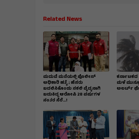
Related News
ಮದುವೆ ಮನೆಯಲ್ಲಿ ಪೊಲೀಸ್
ಕರ್ನಾಟಕದ 4 
ಅಧಿಕಾರಿ ಹತ್ಯೆ ; ಹೆಸರು
ಮಳೆ ಮುನ್ಸೂ
ಬದಲಿಸಿಕೊಂಡು ನಕಲಿ ವೈದ್ಯನಾಗಿ
ಅಲರ್ಟ್‌ 
ಬದುಕಿದ್ದ ಆರೋಪಿ 28 ವರ್ಷಗಳ
ನಂತರ ಸೆರೆ…!