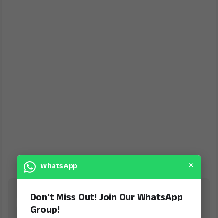
×
WhatsApp
Jana Jeevala
Don't Miss Out! Join Our WhatsApp
is Digital Online Newspaper, Publishing Platform
Group!
From INDIA. Karnataka, National & International,