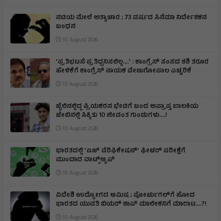
ನಟಿಯ ಮೇಲೆ ಅತ್ಯಾಚಾರ ; 73 ವರ್ಷದ ಸಿನೆಮಾ ನಿರ್ದೇಶಕನ
ಬಂಧನ
10 August 2026
ʼಪ್ರತಿಭಟನೆ ಪ್ರತಿಧ್ವನಿಸಲಿಲ್ಲ….ʼ : ಕಾಂಗ್ರೆಸ್‌ ಸಂಸದ ಶಶಿ ತರೂರ
ಹೇಳಿಕೆಗೆ ಕಾಂಗ್ರೆಸ್‌ ನಾಯಕ ವೇಣುಗೋಪಾಲ ಎಚ್ಚರಿಕೆ
10 August 2026
ಜೈಲಿನಲ್ಲಿದ್ದ ಪ್ರಿಯಕರನ ಭೇಟಿಗೆ ಬಂದ ಅಪ್ರಾಪ್ತ ಬಾಲಕಿಯ
ಜೇಬಿನಲ್ಲಿ ಸಿಕ್ಕಿತು 10 ಜೀವಂತ ಗುಂಡುಗಳು….!
10 August 2026
ಭಾರತದಲ್ಲಿ ʼಏಜ್ ವೆರಿಫಿಕೇಷನ್ʼ ಫೀಚರ್‌ ಪರೀಕ್ಷೆಗೆ
ಮುಂದಾದ ವಾಟ್ಸ್ಆ್ಯಪ್‌
10 August 2026
ವಿದೇಶಿ ಉದ್ಯೋಗದ ಆಮಿಷ ; ಪೋರ್ಚುಗಲ್‌ಗೆ ಹೋದ
ಭಾರತದ ಯುವತಿ ಬಿಯರ್ ಶಾಪ್‌ ಮಾಲೀಕನಿಗೆ ಮಾರಾಟ….?!
10 August 2026