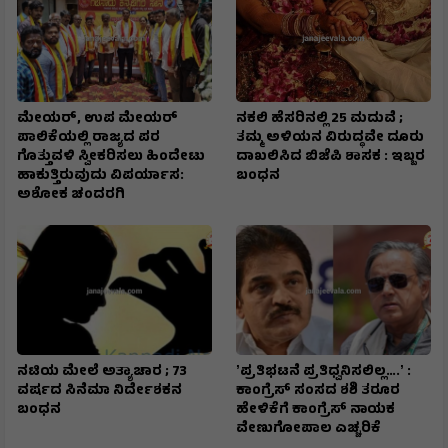
ಮೇಯರ್, ಉಪ ಮೇಯರ್
ನಕಲಿ ಹೆಸರಿನಲ್ಲಿ 25 ಮದುವೆ ;
ಪಾಲಿಕೆಯಲ್ಲಿ ರಾಜ್ಯದ ಪರ
ತಮ್ಮ ಅಳಿಯನ ವಿರುದ್ಧವೇ ದೂರು
ಗೊತ್ತುವಳಿ ಸ್ವೀಕರಿಸಲು ಹಿಂದೇಟು
ದಾಖಲಿಸಿದ ಬಿಜೆಪಿ ಶಾಸಕ : ಇಬ್ಬರ
ಹಾಕುತ್ತಿರುವುದು ವಿಪರ್ಯಾಸ:
ಬಂಧನ
ಅಶೋಕ ಚಂದರಗಿ
ನಟಿಯ ಮೇಲೆ ಅತ್ಯಾಚಾರ ; 73
ʼಪ್ರತಿಭಟನೆ ಪ್ರತಿಧ್ವನಿಸಲಿಲ್ಲ….ʼ :
ವರ್ಷದ ಸಿನೆಮಾ ನಿರ್ದೇಶಕನ
ಕಾಂಗ್ರೆಸ್‌ ಸಂಸದ ಶಶಿ ತರೂರ
ಬಂಧನ
ಹೇಳಿಕೆಗೆ ಕಾಂಗ್ರೆಸ್‌ ನಾಯಕ
ವೇಣುಗೋಪಾಲ ಎಚ್ಚರಿಕೆ