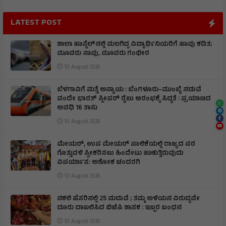
LATEST POST
ಶಾಲಾ ಹಾಸ್ಟೆಲ್‌ನಲ್ಲಿ ಮಲಗಿದ್ದ ವಿದ್ಯಾರ್ಥಿನಿಯರಿಗೆ ಹಾವು ಕಡಿತ;
ಮೂವರು ಸಾವು, ಮೂವರು ಗಂಭೀರ
10 August 2026
ಬೆಳಗಾವಿಗೆ ಮತ್ತೆ ಅನ್ಯಾಯ : ಬೆಂಗಳೂರು–ಮುಂಬೈ ನಡುವೆ
ವಂದೇ ಭಾರತ್ ಸ್ಲೀಪರ್ ರೈಲು ಆರಂಭಕ್ಕೆ ಸಿದ್ಧತೆ : ಪ್ರಯಾಣದ
ಅವಧಿ 16 ತಾಸು
10 August 2026
ಮೇಯರ್, ಉಪ ಮೇಯರ್ ಪಾಲಿಕೆಯಲ್ಲಿ ರಾಜ್ಯದ ಪರ
ಗೊತ್ತುವಳಿ ಸ್ವೀಕರಿಸಲು ಹಿಂದೇಟು ಹಾಕುತ್ತಿರುವುದು
ವಿಪರ್ಯಾಸ: ಅಶೋಕ ಚಂದರಗಿ
10 August 2026
ನಕಲಿ ಹೆಸರಿನಲ್ಲಿ 25 ಮದುವೆ ; ತಮ್ಮ ಅಳಿಯನ ವಿರುದ್ಧವೇ
ದೂರು ದಾಖಲಿಸಿದ ಬಿಜೆಪಿ ಶಾಸಕ : ಇಬ್ಬರ ಬಂಧನ
10 August 2026