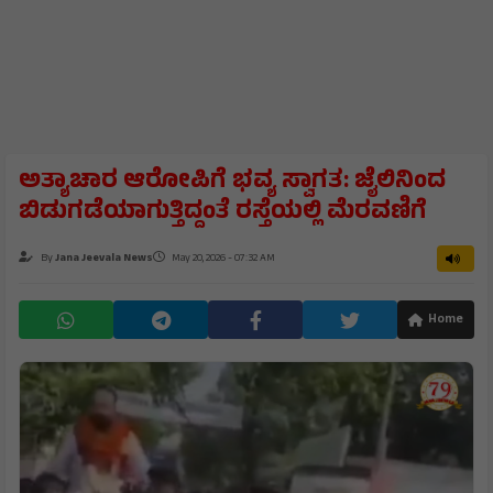
ಅತ್ಯಾಚಾರ ಆರೋಪಿಗೆ ಭವ್ಯ ಸ್ವಾಗತ: ಜೈಲಿನಿಂದ
ಬಿಡುಗಡೆಯಾಗುತ್ತಿದ್ದಂತೆ ರಸ್ತೆಯಲ್ಲಿ ಮೆರವಣಿಗೆ
By
Jana Jeevala News
May 20, 2026 - 07:32 AM
Home