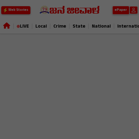
ePaper
Web Stories
|
|
|
|
|
|
LIVE
Local
Crime
State
National
Internati