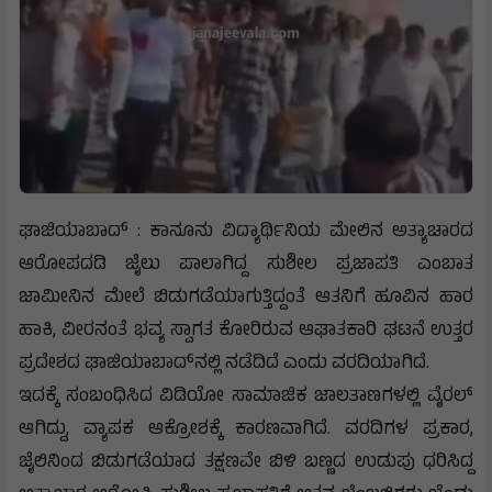
ಘಾಜಿಯಾಬಾದ್ : ಕಾನೂನು ವಿದ್ಯಾರ್ಥಿನಿಯ ಮೇಲಿನ ಅತ್ಯಾಚಾರದ
ಆರೋಪದಡಿ ಜೈಲು ಪಾಲಾಗಿದ್ದ ಸುಶೀಲ ಪ್ರಜಾಪತಿ ಎಂಬಾತ
ಜಾಮೀನಿನ ಮೇಲೆ ಬಿಡುಗಡೆಯಾಗುತ್ತಿದ್ದಂತೆ ಆತನಿಗೆ ಹೂವಿನ ಹಾರ
ಹಾಕಿ, ವೀರನಂತೆ ಭವ್ಯ ಸ್ವಾಗತ ಕೋರಿರುವ ಆಘಾತಕಾರಿ ಘಟನೆ ಉತ್ತರ
ಪ್ರದೇಶದ ಘಾಜಿಯಾಬಾದ್‌ನಲ್ಲಿ ನಡೆದಿದೆ ಎಂದು ವರದಿಯಾಗಿದೆ.
ಇದಕ್ಕೆ ಸಂಬಂಧಿಸಿದ ವಿಡಿಯೋ ಸಾಮಾಜಿಕ ಜಾಲತಾಣಗಳಲ್ಲಿ ವೈರಲ್‌
ಆಗಿದ್ದು, ವ್ಯಾಪಕ ಆಕ್ರೋಶಕ್ಕೆ ಕಾರಣವಾಗಿದೆ. ವರದಿಗಳ ಪ್ರಕಾರ,
ಜೈಲಿನಿಂದ ಬಿಡುಗಡೆಯಾದ ತಕ್ಷಣವೇ ಬಿಳಿ ಬಣ್ಣದ ಉಡುಪು ಧರಿಸಿದ್ದ