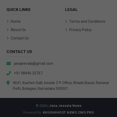
QUICK LINKS
LEGAL
Home
Terms and Conditions
About Us
Privacy Policy
Contact Us
CONTACT US
janajeevala@gmail.com
+91 98446 32767
4641, Kacheri Galli, beside Z P Office, Khade Bazar, Raviwar
Peth, Belagavi, Karnataka 590001
© 2026 |
Jana Jeevala News
Powered By:
KHUSHIHOST NEWS CMS PRO