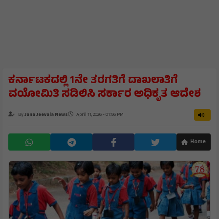
ಕರ್ನಾಟಕದಲ್ಲಿ 1ನೇ ತರಗತಿಗೆ ದಾಖಲಾತಿಗೆ
ವಯೋಮಿತಿ ಸಡಿಲಿಸಿ ಸರ್ಕಾರ ಅಧಿಕೃತ ಆದೇಶ
By
Jana Jeevala News
April 11, 2026 - 01:56 PM
Home