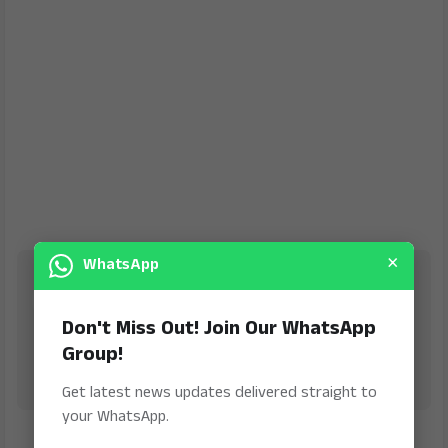
×
WhatsApp
Jana Jeevala
is Digital Online Newspaper, Publishing Platform
Don't Miss Out! Join Our WhatsApp
From INDIA. Karnataka, National & International,
Updates including Politics, Business, Crime,
Group!
Education, Sports, Science, Current Affairs. Latest
Breaking News From India & Around the World.
Get latest news updates delivered straight to
your WhatsApp.