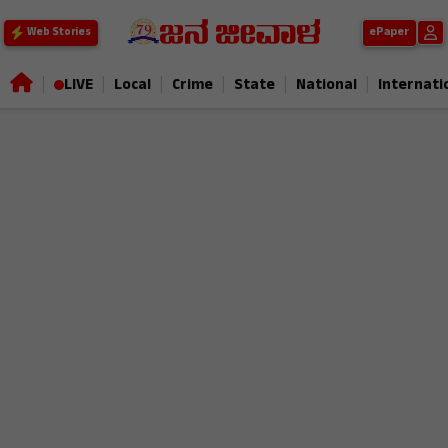
ePaper
Web Stories
|
|
|
|
|
|
LIVE
Local
Crime
State
National
Internati