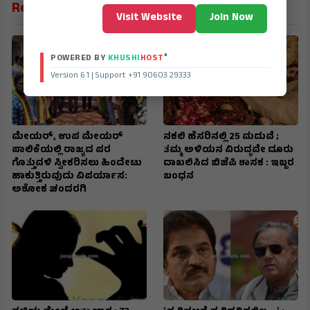
Related News
Visit Website
Join Now
®
POWERED BY
KHUSHI
HOST
Version 6.1 | Support +91 90603 29333
ಮೇಯರ್, ಉಪ ಮೇಯರ್
ನಕಲಿ ಹೆಸರಿನಲ್ಲಿ 25 ಮದುವೆ ;
ಪಾಲಿಕೆಯಲ್ಲಿ ರಾಜ್ಯದ ಪರ
ತಮ್ಮ ಅಳಿಯನ ವಿರುದ್ಧವೇ ದೂರು
ಗೊತ್ತುವಳಿ ಸ್ವೀಕರಿಸಲು ಹಿಂದೇಟು
ದಾಖಲಿಸಿದ ಬಿಜೆಪಿ ಶಾಸಕ : ಇಬ್ಬರ
ಹಾಕುತ್ತಿರುವುದು ವಿಪರ್ಯಾಸ:
ಬಂಧನ
ಅಶೋಕ ಚಂದರಗಿ