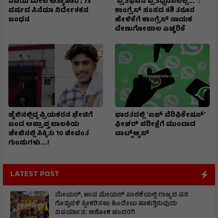
ನಟಿಯ ಮೇಲೆ ಅತ್ಯಾಚಾರ ; 73
ʼಪ್ರತಿಭಟನೆ ಪ್ರತಿಧ್ವನಿಸಲಿಲ್ಲ….ʼ :
ವರ್ಷದ ಸಿನೆಮಾ ನಿರ್ದೇಶಕನ
ಕಾಂಗ್ರೆಸ್‌ ಸಂಸದ ಶಶಿ ತರೂರ
ಬಂಧನ
ಹೇಳಿಕೆಗೆ ಕಾಂಗ್ರೆಸ್‌ ನಾಯಕ
ವೇಣುಗೋಪಾಲ ಎಚ್ಚರಿಕೆ
ಜೈಲಿನಲ್ಲಿದ್ದ ಪ್ರಿಯಕರನ ಭೇಟಿಗೆ
ಭಾರತದಲ್ಲಿ ʼಏಜ್ ವೆರಿಫಿಕೇಷನ್ʼ
ಬಂದ ಅಪ್ರಾಪ್ತ ಬಾಲಕಿಯ
ಫೀಚರ್‌ ಪರೀಕ್ಷೆಗೆ ಮುಂದಾದ
ಜೇಬಿನಲ್ಲಿ ಸಿಕ್ಕಿತು 10 ಜೀವಂತ
ವಾಟ್ಸ್ಆ್ಯಪ್‌
ಗುಂಡುಗಳು….!
LATEST POST
ಮೇಯರ್, ಉಪ ಮೇಯರ್ ಪಾಲಿಕೆಯಲ್ಲಿ ರಾಜ್ಯದ ಪರ
ಗೊತ್ತುವಳಿ ಸ್ವೀಕರಿಸಲು ಹಿಂದೇಟು ಹಾಕುತ್ತಿರುವುದು
ವಿಪರ್ಯಾಸ: ಅಶೋಕ ಚಂದರಗಿ