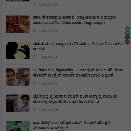
10 August 2026
ನಕಲಿ ಹೆಸರಿನಲ್ಲಿ 25 ಮದುವೆ ; ತಮ್ಮ ಅಳಿಯನ ವಿರುದ್ಧವೇ
ದೂರು ದಾಖಲಿಸಿದ ಬಿಜೆಪಿ ಶಾಸಕ : ಇಬ್ಬರ ಬಂಧನ
10 August 2026
ನಟಿಯ ಮೇಲೆ ಅತ್ಯಾಚಾರ ; 73 ವರ್ಷದ ಸಿನೆಮಾ ನಿರ್ದೇಶಕನ
ಬಂಧನ
10 August 2026
ʼಪ್ರತಿಭಟನೆ ಪ್ರತಿಧ್ವನಿಸಲಿಲ್ಲ….ʼ : ಕಾಂಗ್ರೆಸ್‌ ಸಂಸದ ಶಶಿ ತರೂರ
ಹೇಳಿಕೆಗೆ ಕಾಂಗ್ರೆಸ್‌ ನಾಯಕ ವೇಣುಗೋಪಾಲ ಎಚ್ಚರಿಕೆ
10 August 2026
ಜೈಲಿನಲ್ಲಿದ್ದ ಪ್ರಿಯಕರನ ಭೇಟಿಗೆ ಬಂದ ಅಪ್ರಾಪ್ತ ಬಾಲಕಿಯ
ಜೇಬಿನಲ್ಲಿ ಸಿಕ್ಕಿತು 10 ಜೀವಂತ ಗುಂಡುಗಳು….!
10 August 2026
ಭಾರತದಲ್ಲಿ ʼಏಜ್ ವೆರಿಫಿಕೇಷನ್ʼ ಫೀಚರ್‌ ಪರೀಕ್ಷೆಗೆ
ಮುಂದಾದ ವಾಟ್ಸ್ಆ್ಯಪ್‌