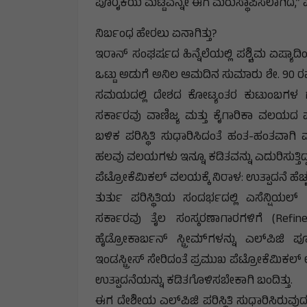
ಪೂರೈಕೆಯ ಮಟ್ಟವನ್ನೇ ಈಗ ಮರುಸ್ಥಾಪಿಸಲಾಗಿದೆ,” 
ನಿರ್ಬಂಧ ಹೇರಲು ಏನಾಗಿತ್ತು?
ಇರಾನ್ ಸಂಘರ್ಷದ ಹಿನ್ನೆಲೆಯಲ್ಲಿ ಪಶ್ಚಿಮ ಏಷ್ಯಾದಿ
ಒಟ್ಟು ಅಡುಗೆ ಅನಿಲ ಆಮದಿನ ಸುಮಾರು ಶೇ. 90 ರಷ್ಟನ
ಸಮಯದಲ್ಲಿ ದೇಶದ ಕೋಟ್ಯಂತರ ಕುಟುಂಬಗಳ ಗೃಹಬ
ಸರ್ಕಾರವು ವಾಣಿಜ್ಯ ಮತ್ತು ಕೈಗಾರಿಕಾ ವಲಯದ ಪೂರ
ಬಳಿಕ ಪರಿಸ್ಥಿತಿ ಸುಧಾರಿಸಿದಂತೆ ಹಂತ-ಹಂತವಾಗಿ ವ
ಹಲವು ವಲಯಗಳು ಇನ್ನೂ ಕಡಿತವನ್ನು ಎದುರಿಸುತ್ತಿದ್
ಪೆಟ್ರೋಕೆಮಿಕಲ್ ವಲಯಕ್ಕೆ ನಿರಾಳ: ಉತ್ಪಾದನೆ ಹೆಚ್
ತುರ್ತು ಪರಿಸ್ಥಿತಿಯ ಸಂದರ್ಭದಲ್ಲಿ ಎಸೆನ್ಷಿಯಲ
ಸರ್ಕಾರವು ತೈಲ ಸಂಸ್ಕರಣಾಗಾರಗಳಿಗೆ (Refin
ಹೈಡ್ರೋಕಾರ್ಬನ್ ಸ್ಟ್ರೀಮ್‌ಗಳನ್ನು ಎಲ್‌ಪಿಜಿ ಪ
ಇಂಡಸ್ಟ್ರೀಸ್ ಸೇರಿದಂತೆ ಪ್ರಮುಖ ಪೆಟ್ರೋಕೆಮಿಕಲ್ ಉ
ಉತ್ಪಾದನೆಯನ್ನು ಕಡಿತಗೊಳಿಸಬೇಕಾಗಿ ಬಂದಿತ್ತು.
ಈಗ ದೇಶೀಯ ಎಲ್‌ಪಿಜಿ ಪರಿಸ್ಥಿತಿ ಸುಧಾರಿಸಿರುವುದ