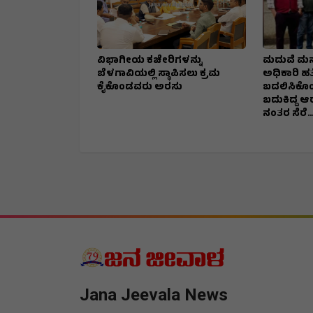
ವಿಭಾಗೀಯ ಕಚೇರಿಗಳನ್ನು
ಮದುವೆ ಮನ
ಬೆಳಗಾವಿಯಲ್ಲಿ ಸ್ಥಾಪಿಸಲು ಕ್ರಮ
ಅಧಿಕಾರಿ ಹತ್
ಕೈಕೊಂಡವರು ಅರಸು
ಬದಲಿಸಿಕೊಂಡ
ಬದುಕಿದ್ದ 
ನಂತರ ಸೆರೆ…
Jana Jeevala News