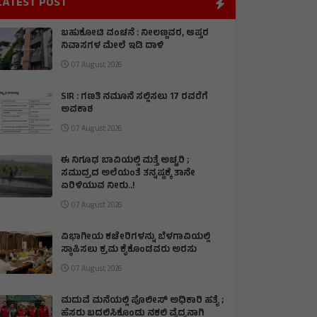
LATEST POST
ಬಹುಕೋಟಿ ವಂಚನೆ : ನೀಲಣ್ಣವರ, ಆಪ್ತರ
ನಿವಾಸಗಳ ಮೇಲೆ ಇಡಿ ದಾಳಿ
07 August 2026
SIR : ಗಣತಿ ನಮೂನೆ ಸಲ್ಲಿಸಲು 17 ರವರೆಗೆ
ಅವಕಾಶ
07 August 2026
ಈ ನಿಗೂಢ ಬಾವಿಯಲ್ಲಿ ಮತ್ತೆ ಅಚ್ಚರಿ ;
ಸಮುದ್ರದ ಅಲೆಯಂತೆ ತನ್ನಷ್ಟಕ್ಕೆ ತಾನೇ
ಏರಿಳಿಯುವ ನೀರು..!
07 August 2026
ವಿಭಾಗೀಯ ಕಚೇರಿಗಳನ್ನು ಬೆಳಗಾವಿಯಲ್ಲಿ
ಸ್ಥಾಪಿಸಲು ಕ್ರಮ ಕೈಕೊಂಡವರು ಅರಸು
07 August 2026
ಮದುವೆ ಮನೆಯಲ್ಲಿ ಪೊಲೀಸ್ ಅಧಿಕಾರಿ ಹತ್ಯೆ ;
ಹೆಸರು ಬದಲಿಸಿಕೊಂಡು ನಕಲಿ ವೈದ್ಯನಾಗಿ