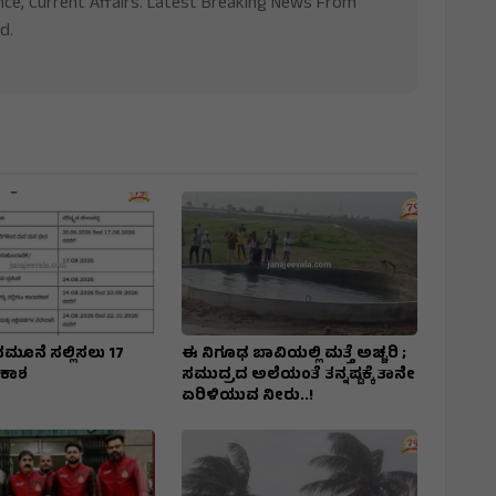
nce, Current Affairs. Latest Breaking News From
d.
ನಮೂನೆ ಸಲ್ಲಿಸಲು 17
ಈ ನಿಗೂಢ ಬಾವಿಯಲ್ಲಿ ಮತ್ತೆ ಅಚ್ಚರಿ ;
ವಕಾಶ
ಸಮುದ್ರದ ಅಲೆಯಂತೆ ತನ್ನಷ್ಟಕ್ಕೆ ತಾನೇ
ಏರಿಳಿಯುವ ನೀರು..!