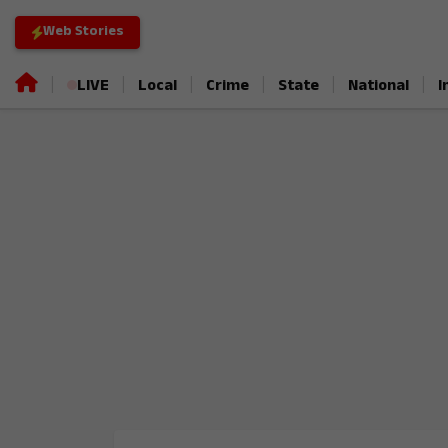
Web Stories
|
|
|
|
|
|
LIVE
Local
Crime
State
National
I