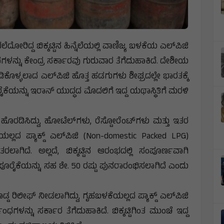
ಿದ್ದ ಬಿಕ್ಕಟ್ಟಿನ ಹಿನ್ನೆಲೆಯಲ್ಲಿ ವಾಣಿಜ್ಯ ಬಳಕೆಯ ಎಲ್‌ಪಿಜಿ
ಧಗಳನ್ನು ಕೇಂದ್ರ ಸರ್ಕಾರವು ಗುರುವಾರ ತೆಗೆದುಹಾಕಿದೆ. ದೇಶೀಯ
ಳ್ಳಲಾದ ಎಲ್‌ಪಿಜಿ ಹೊತ್ತ ಹಡಗುಗಳು ಶೀಘ್ರದಲ್ಲೇ ಭಾರತಕ್ಕೆ
ೂರೈಕೆಯನ್ನು ಇರಾನ್‌ ಯುದ್ಧದ ಮೊದಲಿಗೆ ಇದ್ದ ಯಥಾಸ್ಥಿತಿಗೆ ಮರಳಿ
ರಡಿಸಿದ್ದು, ಹೋಟೆಲ್‌ಗಳು, ರೆಸ್ಟೋರೆಂಟ್‌ಗಳು ಮತ್ತು ಇತರ
್ಲದ ಪ್ಯಾಕ್ಡ್ ಎಲ್‌ಪಿಜಿ (Non-domestic Packed LPG)
ಲಾಗಿದೆ. ಅಲ್ಲದೆ, ಬಿಕ್ಕಟ್ಟಿನ ಆರಂಭದಲ್ಲಿ ಸಂಪೂರ್ಣವಾಗಿ
G) ಪೂರೈಕೆಯನ್ನು ಸಹ ಶೇ. 50 ರಷ್ಟು ಪುನರಾರಂಭಿಸಲಾಗಿದೆ ಎಂದು
ೊಡ್ಡ ರಿಲೀಫ್ ನೀಡಲಾಗಿದ್ದು, ಗೃಹಬಳಕೆಯಲ್ಲದ ಪ್ಯಾಕ್ಡ್ ಎಲ್‌ಪಿಜಿ
ಧಗಳನ್ನು ಸರ್ಕಾರ ತೆಗೆದುಹಾಕಿದೆ. ಬಿಕ್ಕಟ್ಟಿಗಿಂತ ಮುಂಚೆ ಇದ್ದ