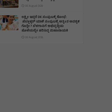
06 August 2026
ಲಕ್ಷ್ಮೀ ಇದ್ದರೆ DK ಸಂಪುಟಕ್ಕೆ ಶೋಭೆ:
ಹೆಬ್ಬಾಳ್ಕರ್ ಯಾಕೆ ಸಂಪುಟಕ್ಕೆ ಅತ್ಯಂತ ಅವಶ್ಯಕ
ಗೊತ್ತೇ ? ಬೆಳಗಾವಿಗೆ ಅಭಿವೃದ್ಧಿಯ
ಹೊಳೆಯನ್ನೇ ಹರಿಸಿದ್ದ ಮಹಾನಾಯಕಿ
06 August 2026