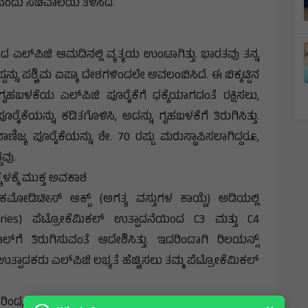
ಎಂದು ಸಚಿವಾಲಯ ತಿಳಿಸಿದೆ.
ಂದ ಎಲ್‌ಪಿಜಿ ಆಮದಿನಲ್ಲಿ ವ್ಯತ್ಯಯ ಉಂಟಾಗಿತ್ತು. ಭಾರತವು ತನ್ನ
್ನು ಪಶ್ಚಿಮ ಏಷ್ಯಾ ದೇಶಗಳಿಂದಲೇ ಅವಲಂಬಿಸಿದೆ. ಈ ಬಿಕ್ಕಟ್ಟಿನ
ಳಕೆಯ ಎಲ್‌ಪಿಜಿ ಪೂರೈಕೆಗೆ ಧಕ್ಕೆಯಾಗದಂತೆ ರಕ್ಷಿಸಲು,
ೈಕೆಯನ್ನು ಕಡಿತಗೊಳಿಸಿ, ಅದನ್ನು ಗೃಹಬಳಕೆಗೆ ತಿರುಗಿಸಿತ್ತು.
ಾಣಿಜ್ಯ ಪೂರೈಕೆಯನ್ನು ಶೇ. 70 ರಷ್ಟು ಮರುಸ್ಥಾಪಿಸಲಾಗಿದ್ದರೂ,
ದವು.
ಚಳಕ್ಕೆ ಮುಕ್ತ ಅವಕಾಶ
್ ಕಮೋಡಿಟೀಸ್ ಆಕ್ಟ್ (ಅಗತ್ಯ ವಸ್ತುಗಳ ಕಾಯ್ದೆ) ಅಡಿಯಲ್ಲಿ
eries) ಪೆಟ್ರೋಕೆಮಿಕಲ್ ಉತ್ಪಾದನೆಯಿಂದ C3 ಮತ್ತು C4
ೂಲ್‌ಗೆ ತಿರುಗಿಸುವಂತೆ ಆದೇಶಿಸಿತ್ತು. ಇದರಿಂದಾಗಿ ರಿಲಯನ್ಸ್
ತ್ಪಾದಕರು ಎಲ್‌ಪಿಜಿ ಲಭ್ಯತೆ ಹೆಚ್ಚಿಸಲು ತಮ್ಮ ಪೆಟ್ರೋಕೆಮಿಕಲ್
ರಿಂದ, ಈ ಕಠಿಣ ಕ್ರಮಗಳನ್ನು ಸಡಿಲಿಸಲು ಸರ್ಕಾರ ನಿರ್ಧರಿಸಿದೆ.