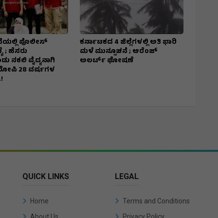
ೆಯಲ್ಲಿ ಪೊಲೀಸ್
ಕರ್ನಾಟಕದ 4 ಜಿಲ್ಲೆಗಳಲ್ಲಿ ಅತಿ ಭಾರಿ
ಯೆ ; ಹೆಸರು
ಮಳೆ ಮುನ್ಸೂಚನೆ ; ಆರೆಂಜ್‌
ು ನಕಲಿ ವೈದ್ಯನಾಗಿ
ಅಲರ್ಟ್‌ ಘೋಷಣೆ
ಆರೋಪಿ 28 ವರ್ಷಗಳ
!
QUICK LINKS
LEGAL
Home
Terms and Conditions
About Us
Privacy Policy