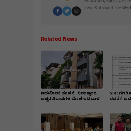
Education, Sports, Scie
India & Around the Worl
Related News
ಬಹುಕೋಟಿ ವಂಚನೆ : ನೀಲಣ್ಣವರ,
SIR : ಗಣತಿ 
ಆಪ್ತರ ನಿವಾಸಗಳ ಮೇಲೆ ಇಡಿ ದಾಳಿ
ರವರೆಗೆ ಅ