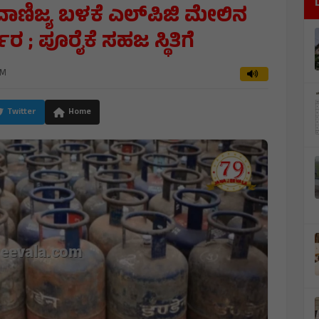
 ವಾಣಿಜ್ಯ ಬಳಕೆ ಎಲ್‌ಪಿಜಿ ಮೇಲಿನ
ರ ; ಪೂರೈಕೆ ಸಹಜ ಸ್ಥಿತಿಗೆ
PM
Twitter
Home