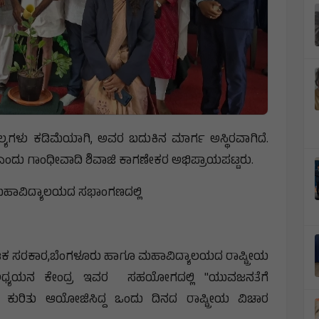
ೌಲ್ಯಗಳು ಕಡಿಮೆಯಾಗಿ, ಅವರ ಬದುಕಿನ ಮಾರ್ಗ ಅಸ್ಥಿರವಾಗಿದೆ.
 ಎಂದು ಗಾಂಧೀವಾದಿ ಶಿವಾಜಿ ಕಾಗಣೇಕರ ಅಭಿಪ್ರಾಯಪಟ್ಟರು.
 ಮಹಾವಿದ್ಯಾಲಯದ ಸಭಾಂಗಣದಲ್ಲಿ
ಾಟಕ ಸರಕಾರ,ಬೆಂಗಳೂರು ಹಾಗೂ ಮಹಾವಿದ್ಯಾಲಯದ ರಾಷ್ಟ್ರೀಯ
್ಯಯನ ಕೇಂದ್ರ ಇವರ ಸಹಯೋಗದಲ್ಲಿ "ಯುವಜನತೆಗೆ
ರಿತು ಆಯೋಜಿಸಿದ್ದ ಒಂದು ದಿನದ ರಾಷ್ಟ್ರೀಯ ವಿಚಾರ