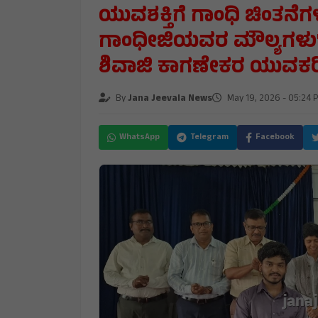
ಯುವಶಕ್ತಿಗೆ ಗಾಂಧಿ ಚಿಂತನೆ
ಗಾಂಧೀಜಿಯವರ ಮೌಲ್ಯಗಳು" ರ
ಶಿವಾಜಿ ಕಾಗಣೇಕರ ಯುವಕರಿ
By
Jana Jeevala News
May 19, 2026 - 05:24 
WhatsApp
Telegram
Facebook