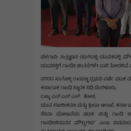
ಬೆಳಗಾವಿ: ತಂತ್ರಜ್ಞಾನ ಯುಗದಲ್ಲಿ ಯುವಕರಲ್ಲಿ ಮ
ಯುವಶಕ್ತಿಗೆ ಗಾಂಧೀ ಚಿಂತನೆಗಳೇ ದಾರಿ ತೋರಲಿವೆ
ನಗರದ ಸಂಗೊಳ್ಳಿ ರಾಯಣ್ಣ ಪ್ರಥಮ ದರ್ಜೆ ಘಟಕ
ಕರ್ನಾಟಕ ಗಾಂಧಿ ಸ್ಮಾರಕ ನಿಧಿ ಬೆಂಗಳೂರು,
ರಾಜ್ಯ ಎನ್.ಎಸ್.ಎಸ್. ಕೋಶ,
ಯುವ ಸಬಲೀಕರಣ ಮತ್ತು ಕ್ರೀಡಾ ಇಲಾಖೆ, ಕರ್ನ
ಸೇವಾ ಯೋಜನೆಯ ಘಟಕ ಮತ್ತು ಗಾಂಧಿ ಅಧ
ಗಾಂಧೀಜಿಯವರ ಮೌಲ್ಯಗಳು" ಎಂಬ ವಿಷಯದ ಕು