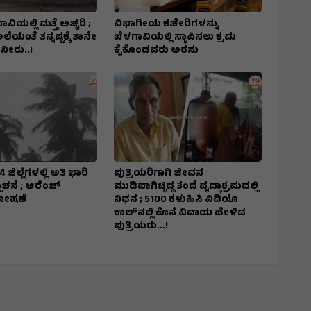
ಿಯಲ್ಲಿ ಮತ್ತೆ ಅಚ್ಚರಿ ;
ವಿಭಾಗೀಯ ಕಚೇರಿಗಳನ್ನು
ೆಯಂತೆ ತನ್ನಷ್ಟಕ್ಕೆ ತಾನೇ
ಬೆಳಗಾವಿಯಲ್ಲಿ ಸ್ಥಾಪಿಸಲು ಕ್ರಮ
ನೀರು..!
ಕೈಕೊಂಡವರು ಅರಸು
ಜಿಲ್ಲೆಗಳಲ್ಲಿ ಅತಿ ಭಾರಿ
ಪುತ್ರಿಯರಿಗಾಗಿ ಜೀವನ
ಚನೆ ; ಆರೆಂಜ್‌
ಮುಡಿಪಾಗಿಟ್ಟಿದ್ದ ತಂದೆ ವೃದ್ಧಾಶ್ರಮದಲ್ಲಿ
ಘೋಷಣೆ
ನಿಧನ ; ₹5100 ಕಳುಹಿಸಿ ವಿಡಿಯೊ
ಕಾಲ್‌ನಲ್ಲಿ ಕೊನೆ ವಿದಾಯ ಹೇಳಿದ
ಪುತ್ರಿಯರು...!