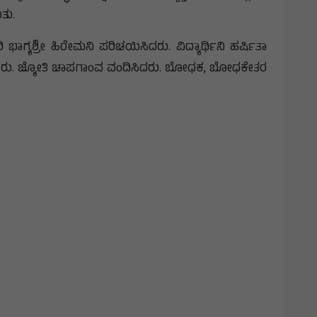
ತು.
್ಯಶ್ರೀ ಹಿರೇಮನಿ ಪರಿಚಯಿಸಿದರು. ವಿದ್ಯಾರ್ಥಿನಿ ಹರ್ಷಿತಾ
ಿಸಿದರು. ಜ್ಯೋತಿ ಚಾಪಗಾಂವ ವಂದಿಸಿದರು. ಬೋಧಕ, ಬೋಧಕೇತರ