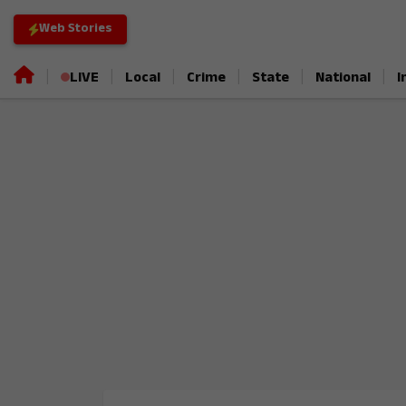
Web Stories
|
|
|
|
|
|
LIVE
Local
Crime
State
National
I