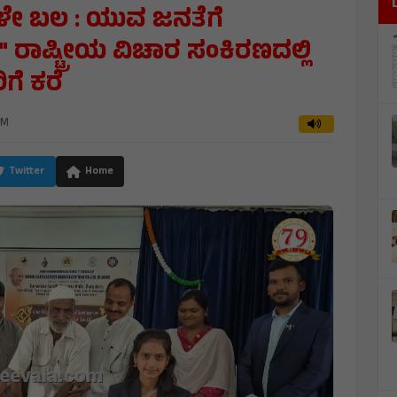
ಗಳೇ ಬಲ : ಯುವ ಜನತೆಗೆ
ಾಷ್ಟ್ರೀಯ ವಿಚಾರ ಸಂಕಿರಣದಲ್ಲಿ
ಗೆ ಕರೆ
PM
Twitter
Home