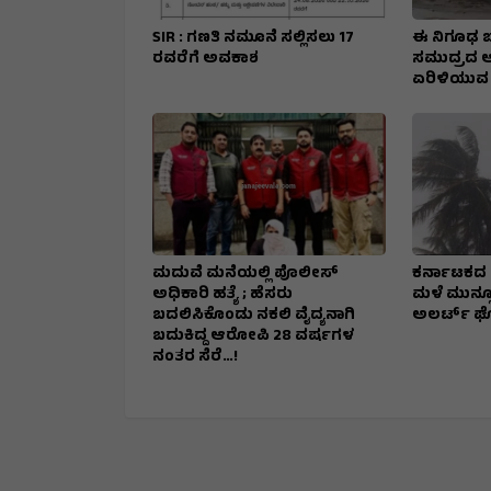
SIR : ಗಣತಿ ನಮೂನೆ ಸಲ್ಲಿಸಲು 17
ಈ ನಿಗೂಢ ಬಾವ
ರವರೆಗೆ ಅವಕಾಶ
ಸಮುದ್ರದ ಅಲ
ಏರಿಳಿಯುವ 
ಮದುವೆ ಮನೆಯಲ್ಲಿ ಪೊಲೀಸ್
ಕರ್ನಾಟಕದ 4 
ಅಧಿಕಾರಿ ಹತ್ಯೆ ; ಹೆಸರು
ಮಳೆ ಮುನ್ಸೂ
ಬದಲಿಸಿಕೊಂಡು ನಕಲಿ ವೈದ್ಯನಾಗಿ
ಅಲರ್ಟ್‌ 
ಬದುಕಿದ್ದ ಆರೋಪಿ 28 ವರ್ಷಗಳ
ನಂತರ ಸೆರೆ…!