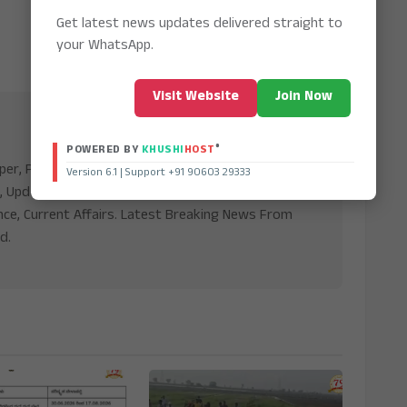
Get latest news updates delivered straight to
your WhatsApp.
Visit Website
Join Now
®
POWERED BY
KHUSHI
HOST
aper, Publishing Platform From INDIA. Karnataka,
Version 6.1 | Support +91 90603 29333
, Updates including Politics, Business, Crime,
nce, Current Affairs. Latest Breaking News From
d.