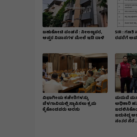
ಬಹುಕೋಟಿ ವಂಚನೆ : ನೀಲಣ್ಣವರ,
SIR : ಗಣತಿ 
ಆಪ್ತರ ನಿವಾಸಗಳ ಮೇಲೆ ಇಡಿ ದಾಳಿ
ರವರೆಗೆ ಅ
ವಿಭಾಗೀಯ ಕಚೇರಿಗಳನ್ನು
ಮದುವೆ ಮನ
ಬೆಳಗಾವಿಯಲ್ಲಿ ಸ್ಥಾಪಿಸಲು ಕ್ರಮ
ಅಧಿಕಾರಿ ಹತ್
ಕೈಕೊಂಡವರು ಅರಸು
ಬದಲಿಸಿಕೊಂಡ
ಬದುಕಿದ್ದ 
ನಂತರ ಸೆರೆ…