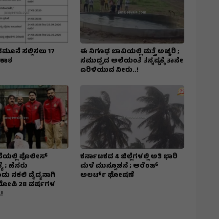
ನಮೂನೆ ಸಲ್ಲಿಸಲು 17
ಈ ನಿಗೂಢ ಬಾವಿಯಲ್ಲಿ ಮತ್ತೆ ಅಚ್ಚರಿ ;
ವಕಾಶ
ಸಮುದ್ರದ ಅಲೆಯಂತೆ ತನ್ನಷ್ಟಕ್ಕೆ ತಾನೇ
ಏರಿಳಿಯುವ ನೀರು..!
ೆಯಲ್ಲಿ ಪೊಲೀಸ್
ಕರ್ನಾಟಕದ 4 ಜಿಲ್ಲೆಗಳಲ್ಲಿ ಅತಿ ಭಾರಿ
ಯೆ ; ಹೆಸರು
ಮಳೆ ಮುನ್ಸೂಚನೆ ; ಆರೆಂಜ್‌
ು ನಕಲಿ ವೈದ್ಯನಾಗಿ
ಅಲರ್ಟ್‌ ಘೋಷಣೆ
ಆರೋಪಿ 28 ವರ್ಷಗಳ
!