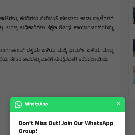
ತೆಗಳು, ಕರಡಿಗಳು ಸೇರಿದಂತೆ ಹಲವಾರು ಕಾಡು ಪ್ರಾಣಿಗಳಿಗೆ
ಿತ್ತು. ಅರಣ್ಯ ಅಧಿಕಾರಿಗಳು ತಕ್ಷಣ ಶೋಧ ಕಾರ್ಯಾಚರಣೆಯನ್ನು
್ ಡೊಂಗರ್ಗಾಂವ್ ರಸ್ತೆಯ ಬಳಿಯ ಮಲ್ಕಿ ಫಾರ್ಮ್ ಬಳಿಯ ದೊಡ್ಡ
ು. ನಂತರ ಅವರನ್ನು ಮನೆಗೆ ಸುರಕ್ಷಿತವಾಗಿ ಕರೆತರಲಾಯಿತು.
×
WhatsApp
Don't Miss Out! Join Our WhatsApp
Group!