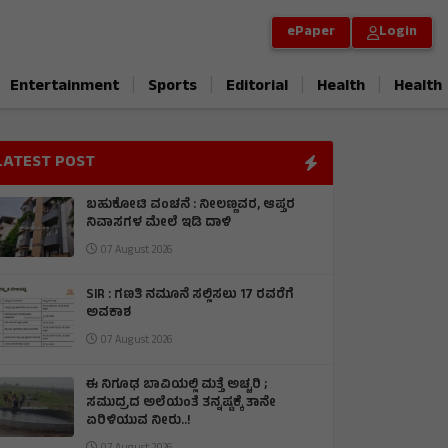
ePaper
Login
|
|
|
|
Entertainment
Sports
Editorial
Health
Health
LATEST POST
ಬಹುಕೋಟಿ ವಂಚನೆ : ನೀಲಣ್ಣವರ, ಆಪ್ತರ
ನಿವಾಸಗಳ ಮೇಲೆ ಇಡಿ ದಾಳಿ
07 August 2026
SIR : ಗಣತಿ ನಮೂನೆ ಸಲ್ಲಿಸಲು 17 ರವರೆಗೆ
ಅವಕಾಶ
07 August 2026
ಈ ನಿಗೂಢ ಬಾವಿಯಲ್ಲಿ ಮತ್ತೆ ಅಚ್ಚರಿ ;
ಸಮುದ್ರದ ಅಲೆಯಂತೆ ತನ್ನಷ್ಟಕ್ಕೆ ತಾನೇ
ಏರಿಳಿಯುವ ನೀರು..!