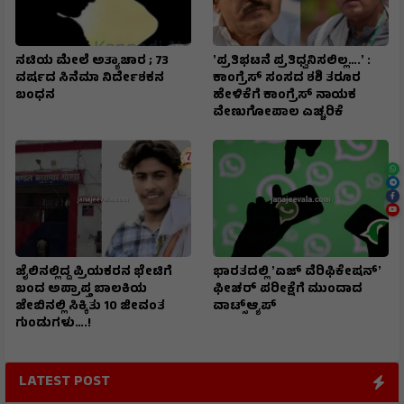
ನಟಿಯ ಮೇಲೆ ಅತ್ಯಾಚಾರ ; 73
ʼಪ್ರತಿಭಟನೆ ಪ್ರತಿಧ್ವನಿಸಲಿಲ್ಲ….ʼ :
ವರ್ಷದ ಸಿನೆಮಾ ನಿರ್ದೇಶಕನ
ಕಾಂಗ್ರೆಸ್‌ ಸಂಸದ ಶಶಿ ತರೂರ
ಬಂಧನ
ಹೇಳಿಕೆಗೆ ಕಾಂಗ್ರೆಸ್‌ ನಾಯಕ
ವೇಣುಗೋಪಾಲ ಎಚ್ಚರಿಕೆ
ಜೈಲಿನಲ್ಲಿದ್ದ ಪ್ರಿಯಕರನ ಭೇಟಿಗೆ
ಭಾರತದಲ್ಲಿ ʼಏಜ್ ವೆರಿಫಿಕೇಷನ್ʼ
ಬಂದ ಅಪ್ರಾಪ್ತ ಬಾಲಕಿಯ
ಫೀಚರ್‌ ಪರೀಕ್ಷೆಗೆ ಮುಂದಾದ
ಜೇಬಿನಲ್ಲಿ ಸಿಕ್ಕಿತು 10 ಜೀವಂತ
ವಾಟ್ಸ್ಆ್ಯಪ್‌
ಗುಂಡುಗಳು….!
LATEST POST