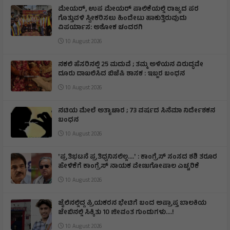
ಮೇಯರ್, ಉಪ ಮೇಯರ್ ಪಾಲಿಕೆಯಲ್ಲಿ ರಾಜ್ಯದ ಪರ
ಗೊತ್ತುವಳಿ ಸ್ವೀಕರಿಸಲು ಹಿಂದೇಟು ಹಾಕುತ್ತಿರುವುದು
ವಿಪರ್ಯಾಸ: ಅಶೋಕ ಚಂದರಗಿ
10 August 2026
ನಕಲಿ ಹೆಸರಿನಲ್ಲಿ 25 ಮದುವೆ ; ತಮ್ಮ ಅಳಿಯನ ವಿರುದ್ಧವೇ
ದೂರು ದಾಖಲಿಸಿದ ಬಿಜೆಪಿ ಶಾಸಕ : ಇಬ್ಬರ ಬಂಧನ
10 August 2026
ನಟಿಯ ಮೇಲೆ ಅತ್ಯಾಚಾರ ; 73 ವರ್ಷದ ಸಿನೆಮಾ ನಿರ್ದೇಶಕನ
ಬಂಧನ
10 August 2026
ʼಪ್ರತಿಭಟನೆ ಪ್ರತಿಧ್ವನಿಸಲಿಲ್ಲ….ʼ : ಕಾಂಗ್ರೆಸ್‌ ಸಂಸದ ಶಶಿ ತರೂರ
ಹೇಳಿಕೆಗೆ ಕಾಂಗ್ರೆಸ್‌ ನಾಯಕ ವೇಣುಗೋಪಾಲ ಎಚ್ಚರಿಕೆ
10 August 2026
ಜೈಲಿನಲ್ಲಿದ್ದ ಪ್ರಿಯಕರನ ಭೇಟಿಗೆ ಬಂದ ಅಪ್ರಾಪ್ತ ಬಾಲಕಿಯ
ಜೇಬಿನಲ್ಲಿ ಸಿಕ್ಕಿತು 10 ಜೀವಂತ ಗುಂಡುಗಳು….!
10 August 2026