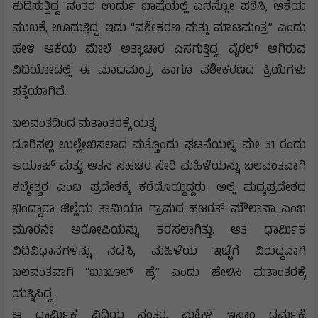
ಕುಡಿಸುತ್ತಿದ್ದ. ನಂತರ ಉರ್ದು ಭಾಷೆಯಲ್ಲಿ ಏನನ್ನೋ ಪಠಿಸಿ, ಆಕೆಯ
ಮುಖಕ್ಕೆ ಊದುತ್ತಿದ್ದ. ಇದು “ವಶೀಕರಣ ಮತ್ತು ಮಾಟಮಂತ್ರ” ಎಂದು
ಹೇಳಿ ಆಕೆಯ ಮೇಲೆ ಅತ್ಯಾಚಾರ ಎಸಗುತ್ತಿದ್ದ. ವೈರಲ್ ಆಗಿರುವ
ವಿಡಿಯೋದಲ್ಲಿ ಈ ಮಾಟಮಂತ್ರ ಹಾಗೂ ವಶೀಕರಣದ ಕ್ರಿಯೆಗಳು
ಪತ್ತೆಯಾಗಿವೆ.
ಬಲವಂತದಿಂದ ಮತಾಂತರಕ್ಕೆ ಯತ್ನ
ದೂರಿನಲ್ಲಿ ಉಲ್ಲೇಖಿಸಲಾದ ಮತ್ತೊಂದು ಘಟನೆಯಲ್ಲಿ, ಮೇ 31 ರಂದು
ಅಯಾಜ್ ಮತ್ತು ಆತನ ಸಹಚರ ಸೇರಿ ಮಹಿಳೆಯನ್ನು ಬಲವಂತವಾಗಿ
ಕಲ್ಮೇಶ್ವರ ಎಂಬ ಪ್ರದೇಶಕ್ಕೆ ಕರೆದೊಯ್ದಿದ್ದರು. ಅಲ್ಲಿ ಮಧ್ಯಪ್ರದೇಶದ
ಛಿಂದ್ವಾರಾ ಜಿಲ್ಲೆಯ ತಾಮಿಯಾ ಗ್ರಾಮದ ಹಜರತ್ ಮೌಲಾನಾ ಎಂಬ
ಮೂರನೇ ಆರೋಪಿಯನ್ನು ಕರೆಸಲಾಗಿತ್ತು. ಆತ ಧಾರ್ಮಿಕ
ವಿಧಿವಿಧಾನಗಳನ್ನು ನಡೆಸಿ, ಮಹಿಳೆಯ ಇಚ್ಛೆಗೆ ವಿರುದ್ಧವಾಗಿ
ಬಲವಂತವಾಗಿ “ಖುಬೂಲ್ ಹೈ” ಎಂದು ಹೇಳಿಸಿ ಮತಾಂತರಕ್ಕೆ
ಯತ್ನಿಸಿದ್ದ.
ಆ ಧಾರ್ಮಿಕ ವಿಧಿಯ ನಂತರ, ಮಹಿಳೆ ಇಸ್ಲಾಂ ಧರ್ಮಕ್ಕೆ