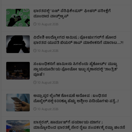
ಭಾರತದಲ್ಲಿ ʼಏಜ್ ವೆರಿಫಿಕೇಷನ್ʼ ಫೀಚರ್‌ ಪರೀಕ್ಷೆಗೆ
ಮುಂದಾದ ವಾಟ್ಸ್ಆ್ಯಪ್‌
10 August 2026
ವಿದೇಶಿ ಉದ್ಯೋಗದ ಆಮಿಷ ; ಪೋರ್ಚುಗಲ್‌ಗೆ ಹೋದ
ಭಾರತದ ಯುವತಿ ಬಿಯರ್ ಶಾಪ್‌ ಮಾಲೀಕನಿಗೆ ಮಾರಾಟ….?!
10 August 2026
ಸಂಬಂಧಿಕನಿಗೆ ಜಾಮೀನು ಸಿಗಲೆಂದು ಹೈಕೋರ್ಟ್ ಮುಖ್ಯ
ನ್ಯಾಯಮೂರ್ತಿಯ ಫೋಟೋ ಇಟ್ಟು ಸ್ಮಶಾನದಲ್ಲಿ ʼತಾಂತ್ರಿಕʼ
ಪೂಜೆ !
10 August 2026
ಅಪ್ರಾಪ್ತರ ಲೈಂಗಿಕ ಶೋಷಣೆ ಆರೋಪ : ಬಂಧಿತನ
ಮೊಬೈಲ್‌ನಲ್ಲಿ 600ಕ್ಕೂ ಹೆಚ್ಚು ಅಶ್ಲೀಲ ವಿಡಿಯೊಗಳು ಪತ್ತೆ…!
10 August 2026
ಬಾಸ್ಫರಸ್, ಹಾರ್ಮುಜ್‌ಗೆ ಪರ್ಯಾಯ ಮಾರ್ಗ ;
ಮಾಸ್ಕೋದಿಂದ ಭಾರತಕ್ಕೆ ನೇರ ರೈಲು ಸಂಪರ್ಕಕ್ಕೆ ರಷ್ಯಾ ಚಿಂತನೆ