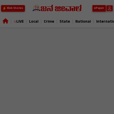
ePaper
Web Stories
|
|
|
|
|
|
LIVE
Local
Crime
State
National
Internati