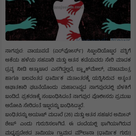
ನಾಗಪುರ: ವಾಯುಪಡೆ (ಏರ್‌ಫೋರ್ಸ್) ಸಿಬ್ಬಂದಿಯೊಬ್ಬರ ಪತ್ನಿಗೆ
ಆಕೆಯ ಹಳೆಯ ಸಹಪಾಠಿ ಮತ್ತು ಆತನ ಕಡೆಯವರು ಸೇರಿ ಮಾದಕ
ದ್ರವ್ಯ ನೀಡಿ ಅತ್ಯಾಚಾರ ಎಸಗಿದ್ದಲ್ಲದೆ, ಬ್ಲ್ಯಾಕ್‌ಮೇಲ್, ಮಾಟಮಂತ್ರ
ಹಾಗೂ ಬಲವಂತದ ಧಾರ್ಮಿಕ ಮತಾಂತರಕ್ಕೆ ಯತ್ನಿಸಿರುವ ಅತ್ಯಂತ
ಆಘಾತಕಾರಿ ಘಟನೆಯೊಂದು ಮಹಾರಾಷ್ಟ್ರದ ನಾಗಪುರದಲ್ಲಿ ಬೆಳಕಿಗೆ
ಬಂದಿದೆ. ಪ್ರಕರಣಕ್ಕೆ ಸಂಬಂಧಿಸಿದಂತೆ ನಾಗಪುರ ಪೊಲೀಸರು ಪ್ರಮುಖ
ಆರೋಪಿ ಸೇರಿದಂತೆ ಇಬ್ಬರನ್ನು ಬಂಧಿಸಿದ್ದಾರೆ.
ಬಂಧಿತರನ್ನು ಅಯಾಜ್ ಮದಾರೆ (26) ಮತ್ತು ಆತನ ಸಹಚರ ಅಮೀನ್
ಶೇಖ್ ಎಂದು ಗುರುತಿಸಲಾಗಿದೆ. ಈ ದಂದೆಯಲ್ಲಿ ಭಾಗಿಯಾಗಿರುವ
ಮಧ್ಯಪ್ರದೇಶದ ತಾಮಿಯಾ ಗ್ರಾಮದ ಮೌಲಾನಾ (ಧಾರ್ಮಿಕ ಗುರು)