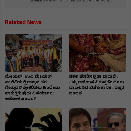
Breaking News From India & Around the World.
Related News
ಮೇಯರ್, ಉಪ ಮೇಯರ್
ನಕಲಿ ಹೆಸರಿನಲ್ಲಿ 25 ಮದುವೆ ;
ಪಾಲಿಕೆಯಲ್ಲಿ ರಾಜ್ಯದ ಪರ
ತಮ್ಮ ಅಳಿಯನ ವಿರುದ್ಧವೇ ದೂರು
ಗೊತ್ತುವಳಿ ಸ್ವೀಕರಿಸಲು ಹಿಂದೇಟು
ದಾಖಲಿಸಿದ ಬಿಜೆಪಿ ಶಾಸಕ : ಇಬ್ಬರ
ಹಾಕುತ್ತಿರುವುದು ವಿಪರ್ಯಾಸ:
ಬಂಧನ
ಅಶೋಕ ಚಂದರಗಿ