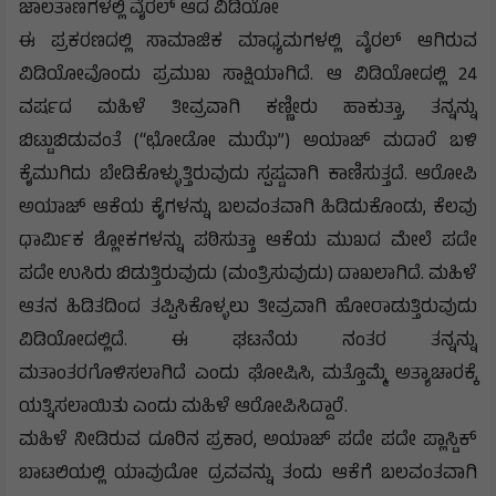
ಜಾಲತಾಣಗಳಲ್ಲಿ ವೈರಲ್ ಆದ ವಿಡಿಯೋ
ಈ ಪ್ರಕರಣದಲ್ಲಿ ಸಾಮಾಜಿಕ ಮಾಧ್ಯಮಗಳಲ್ಲಿ ವೈರಲ್ ಆಗಿರುವ
ವಿಡಿಯೋವೊಂದು ಪ್ರಮುಖ ಸಾಕ್ಷಿಯಾಗಿದೆ. ಆ ವಿಡಿಯೋದಲ್ಲಿ 24
ವರ್ಷದ ಮಹಿಳೆ ತೀವ್ರವಾಗಿ ಕಣ್ಣೀರು ಹಾಕುತ್ತಾ, ತನ್ನನ್ನು
ಬಿಟ್ಟುಬಿಡುವಂತೆ (“ಛೋಡೋ ಮುಝೆ”) ಅಯಾಜ್ ಮದಾರೆ ಬಳಿ
ಕೈಮುಗಿದು ಬೇಡಿಕೊಳ್ಳುತ್ತಿರುವುದು ಸ್ಪಷ್ಟವಾಗಿ ಕಾಣಿಸುತ್ತದೆ. ಆರೋಪಿ
ಅಯಾಜ್ ಆಕೆಯ ಕೈಗಳನ್ನು ಬಲವಂತವಾಗಿ ಹಿಡಿದುಕೊಂಡು, ಕೆಲವು
ಧಾರ್ಮಿಕ ಶ್ಲೋಕಗಳನ್ನು ಪಠಿಸುತ್ತಾ ಆಕೆಯ ಮುಖದ ಮೇಲೆ ಪದೇ
ಪದೇ ಉಸಿರು ಬಿಡುತ್ತಿರುವುದು (ಮಂತ್ರಿಸುವುದು) ದಾಖಲಾಗಿದೆ. ಮಹಿಳೆ
ಆತನ ಹಿಡಿತದಿಂದ ತಪ್ಪಿಸಿಕೊಳ್ಳಲು ತೀವ್ರವಾಗಿ ಹೋರಾಡುತ್ತಿರುವುದು
ವಿಡಿಯೋದಲ್ಲಿದೆ. ಈ ಘಟನೆಯ ನಂತರ ತನ್ನನ್ನು
ಮತಾಂತರಗೊಳಿಸಲಾಗಿದೆ ಎಂದು ಘೋಷಿಸಿ, ಮತ್ತೊಮ್ಮೆ ಅತ್ಯಾಚಾರಕ್ಕೆ
ಯತ್ನಿಸಲಾಯಿತು ಎಂದು ಮಹಿಳೆ ಆರೋಪಿಸಿದ್ದಾರೆ.
ಮಹಿಳೆ ನೀಡಿರುವ ದೂರಿನ ಪ್ರಕಾರ, ಅಯಾಜ್ ಪದೇ ಪದೇ ಪ್ಲಾಸ್ಟಿಕ್
ಬಾಟಲಿಯಲ್ಲಿ ಯಾವುದೋ ದ್ರವವನ್ನು ತಂದು ಆಕೆಗೆ ಬಲವಂತವಾಗಿ