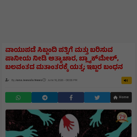
ವಾಯುಪಡೆ ಸಿಬ್ಬಂದಿ ಪತ್ನಿಗೆ ಮತ್ತು ಬರಿಸುವ
ಪಾನೀಯ ನೀಡಿ ಅತ್ಯಾಚಾರ, ಬ್ಲ್ಯಾಕ್‌ಮೇಲ್,
ಬಲವಂತದ ಮತಾಂತರಕ್ಕೆ ಯತ್ನ; ಇಬ್ಬರ ಬಂಧನ
By
Jana Jeevala News
June 16, 2026 - 08:06 PM
Home