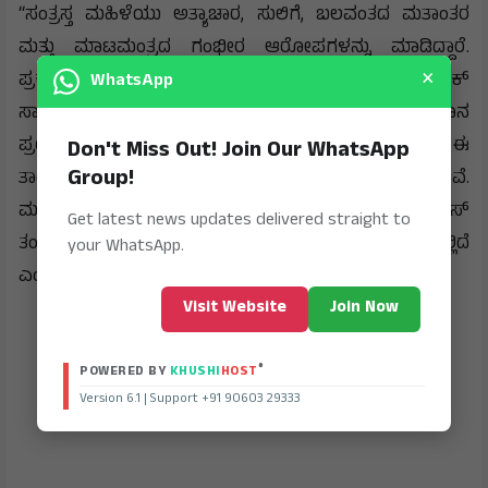
“ಸಂತ್ರಸ್ತ ಮಹಿಳೆಯು ಅತ್ಯಾಚಾರ, ಸುಲಿಗೆ, ಬಲವಂತದ ಮತಾಂತರ
ಮತ್ತು ಮಾಟಮಂತ್ರದ ಗಂಭೀರ ಆರೋಪಗಳನ್ನು ಮಾಡಿದ್ದಾರೆ.
×
WhatsApp
ಪ್ರಕರಣಕ್ಕೆ ಸಂಬಂಧಿಸಿದಂತೆ ವಶಪಡಿಸಿಕೊಳ್ಳಲಾದ ಎಲೆಕ್ಟ್ರಾನಿಕ್
ಸಾಧನಗಳನ್ನು (ಮೊಬೈಲ್, ವಿಡಿಯೋ ಇತ್ಯಾದಿ) ವಿಧಿವಿಜ್ಞಾನ
ಪ್ರಯೋಗಾಲಯದ (Forensic) ವಿಶ್ಲೇಷಣೆಗೆ ಕಳುಹಿಸಲಾಗಿದೆ. ಈ
Don't Miss Out! Join Our WhatsApp
Group!
ತಾಂತ್ರಿಕ ಪುರಾವೆಗಳು ಪ್ರಕರಣದಲ್ಲಿ ಅತ್ಯಂತ ನಿರ್ಣಾಯಕವಾಗಲಿವೆ.
ಮತಾಂತರ ಪ್ರಕ್ರಿಯೆ ನಡೆಸಿದ ಮೌಲಾನಾ ಪತ್ತೆಗಾಗಿ ನಮ್ಮ ಪೊಲೀಸ್
Get latest news updates delivered straight to
ತಂಡ ನೆರೆರಾಜ್ಯಕ್ಕೆ ತೆರಳಿದೆ. ಪ್ರಕರಣದ ಸಮಗ್ರ ತನಿಖೆ ಪ್ರಗತಿಯಲ್ಲಿದೆ
your WhatsApp.
ಎಂದು ಪೊಲೀಸ್‌ ಅಧಿಕಾರಿ ತಿಳಿಸಿದ್ದಾರೆ.
Visit Website
Join Now
®
POWERED BY
KHUSHI
HOST
Version 6.1 | Support +91 90603 29333