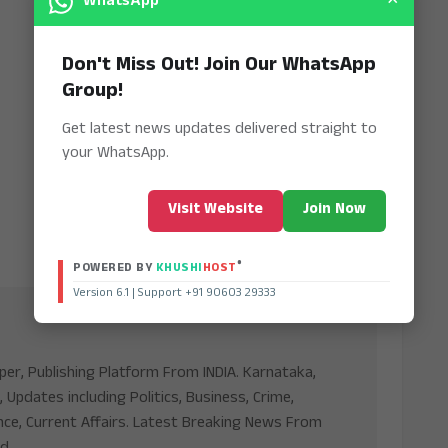
×
WhatsApp
Don't Miss Out! Join Our WhatsApp
Group!
Get latest news updates delivered straight to
your WhatsApp.
Visit Website
Join Now
®
POWERED BY
KHUSHI
HOST
Version 6.1 | Support +91 90603 29333
aper, Publishing Platform From INDIA. Karnataka,
, Updates including Politics, Business, Crime,
nce, Current Affairs. Latest Breaking News From