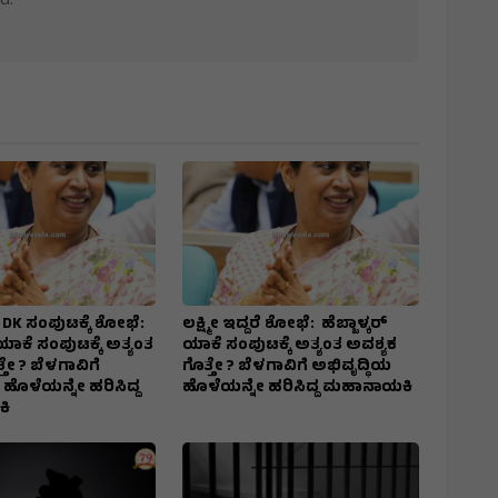
d.
ದರೆ DK ಸಂಪುಟಕ್ಕೆ ಶೋಭೆ:
ಲಕ್ಷ್ಮೀ ಇದ್ದರೆ ಶೋಭೆ: ಹೆಬ್ಬಾಳ್ಕರ್
 ಯಾಕೆ ಸಂಪುಟಕ್ಕೆ ಅತ್ಯಂತ
ಯಾಕೆ ಸಂಪುಟಕ್ಕೆ ಅತ್ಯಂತ ಅವಶ್ಯಕ
ತೇ ? ಬೆಳಗಾವಿಗೆ
ಗೊತ್ತೇ ? ಬೆಳಗಾವಿಗೆ ಅಭಿವೃದ್ಧಿಯ
 ಹೊಳೆಯನ್ನೇ ಹರಿಸಿದ್ದ
ಹೊಳೆಯನ್ನೇ ಹರಿಸಿದ್ದ ಮಹಾನಾಯಕಿ
ಿ