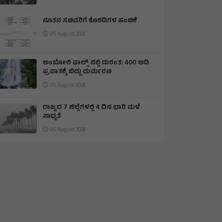
ನೂತನ ಸಚಿವರಿಗೆ ಕೊಠಡಿಗಳ ಹಂಚಿಕೆ
05 August 2026
ಅಂಬೋಲಿ ಫಾಲ್ಸ್ ನಲ್ಲಿ ದುರಂತ: 400 ಅಡಿ
ಪ್ರಪಾತಕ್ಕೆ ಬಿದ್ದು ದುರ್ಮರಣ
05 August 2026
ರಾಜ್ಯದ 7 ಜಿಲ್ಲೆಗಳಲ್ಲಿ 4 ದಿನ ಭಾರಿ ಮಳೆ
ಸಾಧ್ಯತೆ
05 August 2026