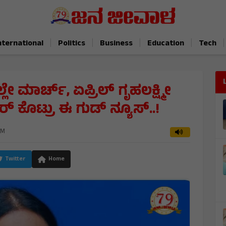
|
|
|
|
|
nternational
Politics
Business
Education
Tech
್ಲೇ ಮಾರ್ಚ್, ಏಪ್ರಿಲ್ ಗೃಹಲಕ್ಷ್ಮೀ
ರ್ ಕೊಟ್ರು ಈ ಗುಡ್ ನ್ಯೂಸ್..!
AM
Twitter
Home