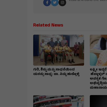
India & Around the Worl
Related News
ಗುರಿ, ಶಿಸ್ತು ಮತ್ತು ಸಾಧನೆಯಿಂದ
ಲಕ್ಷ್ಮೀ ಇದ್
ಯಶಸ್ಸು ಸಾಧ್ಯ: ಡಾ. ಸಿದ್ದು ಹುಲ್ಲೊಳ್ಳಿ
ಹೆಬ್ಬಾಳ್ಕರ್
ಅವಶ್ಯಕ ಗೊತ್
ಅಭಿವೃದ್ಧಿಯ
ಮಹಾನಾಯಕ