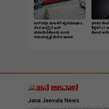
ಬಸ್‌ನಲ್ಲೇ ಮಹಿಳೆಗೆ ಹೃದಯಾಘಾತ ;
ಭೀಕರ ಕೊಲೆ
ನೇರ ಆಸ್ಪತ್ರೆಗೆ ಬಸ್‌
ಶಿಕ್ಷಕಿಗೆ 2
ಚಲಾಯಿಸಿಕೊಂಡು ಬಂದು
ಕೊಂದ ಆರ
ಸಮಯಪ್ರಜ್ಞೆ ಮೆರೆದ ಚಾಲಕ
Jana Jeevala News
is Digital Online Newspaper, Publishing Platform From IND