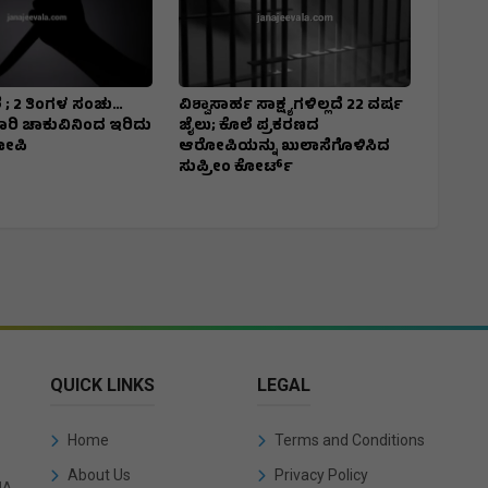
 ; 2 ತಿಂಗಳ ಸಂಚು…
ವಿಶ್ವಾಸಾರ್ಹ ಸಾಕ್ಷ್ಯಗಳಿಲ್ಲದೆ 22 ವರ್ಷ
7 ಬಾರಿ ಚಾಕುವಿನಿಂದ ಇರಿದು
ಜೈಲು; ಕೊಲೆ ಪ್ರಕರಣದ
ೋಪಿ
ಆರೋಪಿಯನ್ನು ಖುಲಾಸೆಗೊಳಿಸಿದ
ಸುಪ್ರೀಂ ಕೋರ್ಟ್
QUICK LINKS
LEGAL
Home
Terms and Conditions
About Us
Privacy Policy
IA.