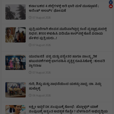
ಕರ್ನಾಟಕದ 4 ಜಿಲ್ಲೆಗಳಲ್ಲಿ ಅತಿ ಭಾರಿ ಮಳೆ ಮುನ್ಸೂಚನೆ ;
ಆರೆಂಜ್‌ ಅಲರ್ಟ್‌ ಘೋಷಣೆ
07 August 2026
ಪುತ್ರಿಯರಿಗಾಗಿ ಜೀವನ ಮುಡಿಪಾಗಿಟ್ಟಿದ್ದ ತಂದೆ ವೃದ್ಧಾಶ್ರಮದಲ್ಲಿ
ನಿಧನ ; ₹5100 ಕಳುಹಿಸಿ ವಿಡಿಯೊ ಕಾಲ್‌ನಲ್ಲಿ ಕೊನೆ ವಿದಾಯ
ಹೇಳಿದ ಪುತ್ರಿಯರು...!
07 August 2026
ಯುವಜನತೆ ಪಠ್ಯ ಮತ್ತು ಪಠ್ಯೇತರ ಹಾಗೂ ಸಾಂಸ್ಕೃತಿಕ
ಚಟುವಟಿಕೆಗಳಲ್ಲಿ ಭಾಗವಹಿಸಿ ವ್ಯಕ್ತಿತ್ವ ರೂಪಿಸಿಕೊಳ್ಳಿ : ಕುಲಪತಿ
ತ್ಯಾಗರಾಜ
07 August 2026
ಗುರಿ, ಶಿಸ್ತು ಮತ್ತು ಸಾಧನೆಯಿಂದ ಯಶಸ್ಸು ಸಾಧ್ಯ: ಡಾ. ಸಿದ್ದು
ಹುಲ್ಲೊಳ್ಳಿ
06 August 2026
ಲಕ್ಷ್ಮೀ ಇದ್ದರೆ DK ಸಂಪುಟಕ್ಕೆ ಶೋಭೆ: ಹೆಬ್ಬಾಳ್ಕರ್ ಯಾಕೆ
ಸಂಪುಟಕ್ಕೆ ಅತ್ಯಂತ ಅವಶ್ಯಕ ಗೊತ್ತೇ ? ಬೆಳಗಾವಿಗೆ ಅಭಿವೃದ್ಧಿಯ