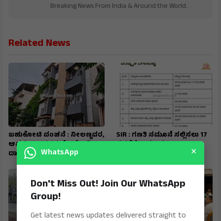
Breaking News From India & Around the World.
Related News
ಬಹುಕೋಟಿ ವಂಚನೆ : ನೀಲಣ್ಣವರ,
SIR : ಗಣತಿ ನಮೂನೆ ಸಲ್ಲಿಸಲು 17
ಆಪ್ತರ ನಿವಾಸಗಳ ಮೇಲೆ ಇಡಿ
ರವರೆಗೆ ಅವಕಾಶ
×
WhatsApp
ದಾಳಿ
Don't Miss Out! Join Our WhatsApp
Group!
Get latest news updates delivered straight to