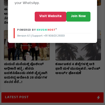
your WhatsApp.
ಈ ನಿಗೂಢ ಬಾವಿಯಲ್ಲಿ ಮತ್ತೆ
ವಿಭಾಗೀಯ ಕಚೇರಿಗಳನ್ನು
ಅಚ್ಚರಿ ; ಸಮುದ್ರದ ಅಲೆಯಂತೆ
ಬೆಳಗಾವಿಯಲ್ಲಿ ಸ್ಥಾಪಿಸಲು ಕ್ರಮ
Visit Website
Join Now
ತನ್ನಷ್ಟಕ್ಕೆ ತಾನೇ ಏರಿಳಿಯುವ
ಕೈಕೊಂಡವರು ಅರಸು
ನೀರು..!
®
POWERED BY
KHUSHI
HOST
Version 6.1 | Support +91 90603 29333
ಮದುವೆ ಮನೆಯಲ್ಲಿ ಪೊಲೀಸ್
ಕರ್ನಾಟಕದ 4 ಜಿಲ್ಲೆಗಳಲ್ಲಿ ಅತಿ
ಅಧಿಕಾರಿ ಹತ್ಯೆ ; ಹೆಸರು
ಭಾರಿ ಮಳೆ ಮುನ್ಸೂಚನೆ ; ಆರೆಂಜ್‌
ಬದಲಿಸಿಕೊಂಡು ನಕಲಿ ವೈದ್ಯನಾಗಿ
ಅಲರ್ಟ್‌ ಘೋಷಣೆ
ಬದುಕಿದ್ದ ಆರೋಪಿ 28 ವರ್ಷಗಳ
ನಂತರ ಸೆರೆ…!
LATEST POST