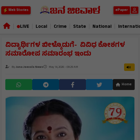
ePaper
Web Stories
|
|
|
|
|
|
LIVE
Local
Crime
State
National
Internati
ವಿದ್ಯಾರ್ಥಿಗಳ ಬೀಳ್ಕೊಡುಗೆ- ವಿವಿಧ ಕೋಶಗಳ
ಸಮಾರೋಪ ಸಮಾರಂಭ ಇಂದು
By
Jana Jeevala News
May 14, 2026 - 09:29 AM
Home