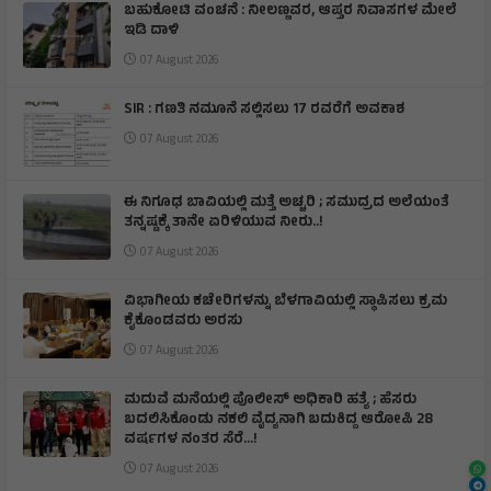
ಬಹುಕೋಟಿ ವಂಚನೆ : ನೀಲಣ್ಣವರ, ಆಪ್ತರ ನಿವಾಸಗಳ ಮೇಲೆ
ಇಡಿ ದಾಳಿ
07 August 2026
SIR : ಗಣತಿ ನಮೂನೆ ಸಲ್ಲಿಸಲು 17 ರವರೆಗೆ ಅವಕಾಶ
07 August 2026
ಈ ನಿಗೂಢ ಬಾವಿಯಲ್ಲಿ ಮತ್ತೆ ಅಚ್ಚರಿ ; ಸಮುದ್ರದ ಅಲೆಯಂತೆ
ತನ್ನಷ್ಟಕ್ಕೆ ತಾನೇ ಏರಿಳಿಯುವ ನೀರು..!
07 August 2026
ವಿಭಾಗೀಯ ಕಚೇರಿಗಳನ್ನು ಬೆಳಗಾವಿಯಲ್ಲಿ ಸ್ಥಾಪಿಸಲು ಕ್ರಮ
ಕೈಕೊಂಡವರು ಅರಸು
07 August 2026
ಮದುವೆ ಮನೆಯಲ್ಲಿ ಪೊಲೀಸ್ ಅಧಿಕಾರಿ ಹತ್ಯೆ ; ಹೆಸರು
ಬದಲಿಸಿಕೊಂಡು ನಕಲಿ ವೈದ್ಯನಾಗಿ ಬದುಕಿದ್ದ ಆರೋಪಿ 28
ವರ್ಷಗಳ ನಂತರ ಸೆರೆ…!
07 August 2026