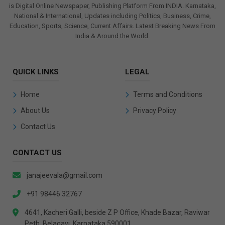
is Digital Online Newspaper, Publishing Platform From INDIA. Karnataka,
National & International, Updates including Politics, Business, Crime,
Education, Sports, Science, Current Affairs. Latest Breaking News From
India & Around the World.
QUICK LINKS
LEGAL
Home
Terms and Conditions
About Us
Privacy Policy
Contact Us
CONTACT US
janajeevala@gmail.com
+91 98446 32767
4641, Kacheri Galli, beside Z P Office, Khade Bazar, Raviwar
Peth, Belagavi, Karnataka 590001