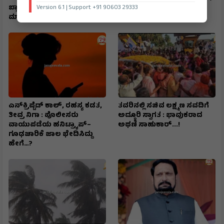
Version 6.1 | Support +91 90603 29333
ಬ್ಲ್ಯಾಕ್‌ಮೇಲ್: ₹6 ಕೋಟಿ ಸುಲಿಗೆ
ಆಸ್ಪತ್ರೆಗೆ ದಾಖಲು : ಇಸ್ರೇಲಿ
ಮಾಡಿದ ಖತರ್ನಾಕ್‌ ಮಹಿಳೆ
ಮಾಧ್ಯಮ ವರದಿ
ಎನ್‌ಕ್ರಿಪ್ಟೆಡ್‌ ಕಾಲ್‌, ರಹಸ್ಯ ಕಡತ,
ತವರಿನಲ್ಲಿ ಸಚಿವ ಲಕ್ಷ್ಮಣ ಸವದಿಗೆ
ತೀವ್ರ ನಿಗಾ : ಪೊಲೀಸರು
ಅದ್ಧೂರಿ ಸ್ವಾಗತ : ಭಾವುಕರಾದ
ವಾಯುಪಡೆಯ ಹನಿಟ್ರ್ಯಾಪ್–
ಅಥಣಿ ಸಾಹುಕಾರ್...!
ಗೂಢಚಾರಿಕೆ ಜಾಲ ಭೇದಿಸಿದ್ದು
ಹೇಗೆ…?