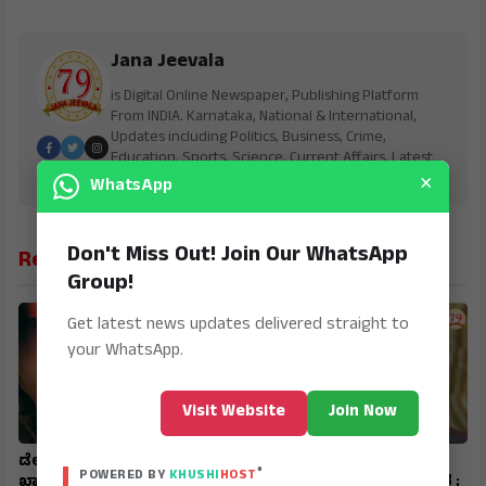
Jana Jeevala
is Digital Online Newspaper, Publishing Platform
From INDIA. Karnataka, National & International,
Updates including Politics, Business, Crime,
Education, Sports, Science, Current Affairs. Latest
×
Breaking News From India & Around the World.
WhatsApp
Don't Miss Out! Join Our WhatsApp
Related News
Group!
Get latest news updates delivered straight to
your WhatsApp.
Visit Website
Join Now
ಡೇಟಿಂಗ್ ಆ್ಯಪ್‌ನಲ್ಲಿ ಸ್ನೇಹ,
ಇರಾನ್‌ ಸುಪ್ರೀಂ ಲೀಡರ್‌
®
POWERED BY
KHUSHI
HOST
ಖಾಸಗಿ ಫೋಟೋಗಳಿಂದ
ಮೊಜ್ತಬಾ ಖಮೇನಿ ಸ್ಥಿತಿ ಗಂಭೀರ ;