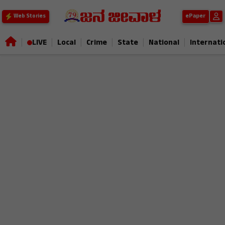
ePaper
Web Stories
|
|
|
|
|
|
LIVE
Local
Crime
State
National
Internati