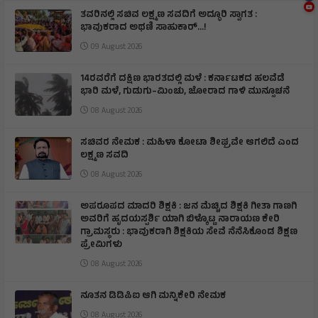
ತವರಿನಲ್ಲಿ ಸಚಿವ ಲಕ್ಷ್ಮಣ ಸವದಿಗೆ ಅದ್ಧೂರಿ ಸ್ವಾಗತ :
ಭಾವುಕರಾದ ಅಥಣಿ ಸಾಹುಕಾರ್...!
09 August 2026
14ರವರೆಗೆ ದಕ್ಷಿಣ ಭಾರತದಲ್ಲಿ ಮಳೆ : ಕರ್ನಾಟಕದ ಹಲವೆಡೆ
ಭಾರಿ ಮಳೆ, ಗುಡುಗು–ಮಿಂಚು, ಜೋರಾದ ಗಾಳಿ ಮುನ್ಸೂಚನೆ
08 August 2026
ಸಚಿವರ ನೇಮಕ : ಮಹಿಳಾ ಕೋಟಾ ಶೀಘ್ರವೇ ಆಗಲಿದೆ ಎಂದ
ಲಕ್ಷ್ಮಣ ಸವದಿ
08 August 2026
ಅಪರೂಪದ ಮಾದರಿ ಶಿಕ್ಷಕಿ : ಜನ ಮೆಚ್ಚಿದ ಶಿಕ್ಷಕಿ ಗೀತಾ ಗಾಣಗಿ
ಅವರಿಗೆ ಹೃದಯಸ್ಪರ್ಶಿ ಯಾಗಿ ಬಿಳ್ಕೊಟ್ಟ ನಾರಾಯಣ ಕೇರಿ
ಗ್ರಾಮಸ್ಥರು : ಭಾವುಕರಾಗಿ ಶಿಕ್ಷಕಿಯ ಸೇವೆ ನೆನೆಸಿಕೊಂಡ ಶಿಕ್ಷಣ
ಪ್ರೇಮಿಗಳು
08 August 2026
ನೂತನ ಡಿಡಿಪಿಐ ಆಗಿ ಮನ್ನಿಕೇರಿ ನೇಮಕ
08 August 2026