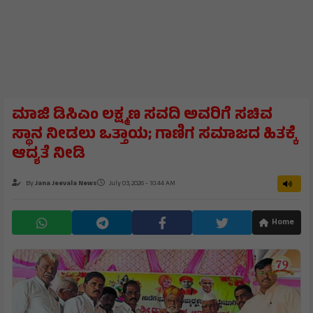
ಮಾಜಿ ಡಿಸಿಎಂ ಲಕ್ಷ್ಮಣ ಸವದಿ ಅವರಿಗೆ ಸಚಿವ
ಸ್ಥಾನ ನೀಡಲು ಒತ್ತಾಯ; ಗಾಣಿಗ ಸಮಾಜದ ಹಿತಕ್ಕೆ
ಆದ್ಯತೆ ನೀಡಿ
By
Jana Jeevala News
July 03, 2026 - 10:44 AM
Home