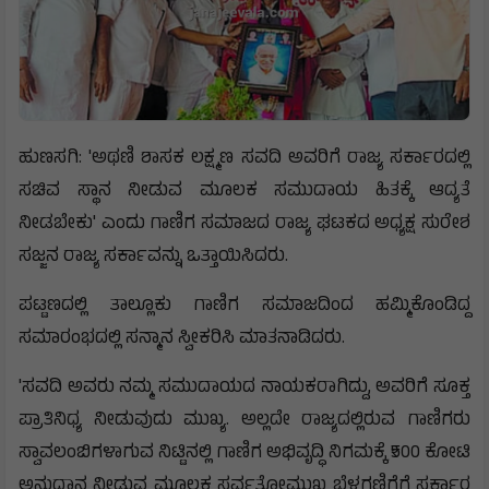
ಹುಣಸಗಿ: 'ಅಥಣಿ ಶಾಸಕ ಲಕ್ಷ್ಮಣ ಸವದಿ ಅವರಿಗೆ ರಾಜ್ಯ ಸರ್ಕಾರದಲ್ಲಿ
ಸಚಿವ ಸ್ಥಾನ ನೀಡುವ ಮೂಲಕ ಸಮುದಾಯ ಹಿತಕ್ಕೆ ಆದ್ಯತೆ
ನೀಡಬೇಕು' ಎಂದು ಗಾಣಿಗ ಸಮಾಜದ ರಾಜ್ಯ ಘಟಕದ ಅಧ್ಯಕ್ಷ ಸುರೇಶ
ಸಜ್ಜನ ರಾಜ್ಯ ಸರ್ಕಾವನ್ನು ಒತ್ತಾಯಿಸಿದರು.
ಪಟ್ಟಣದಲ್ಲಿ ತಾಲ್ಲೂಕು ಗಾಣಿಗ ಸಮಾಜದಿಂದ ಹಮ್ಮಿಕೊಂಡಿದ್ದ
ಸಮಾರಂಭದಲ್ಲಿ ಸನ್ಮಾನ ಸ್ವೀಕರಿಸಿ ಮಾತನಾಡಿದರು.
'ಸವದಿ ಅವರು ನಮ್ಮ ಸಮುದಾಯದ ನಾಯಕರಾಗಿದ್ದು, ಅವರಿಗೆ ಸೂಕ್ತ
ಪ್ರಾತಿನಿಧ್ಯ ನೀಡುವುದು ಮುಖ್ಯ. ಅಲ್ಲದೇ ರಾಜ್ಯದಲ್ಲಿರುವ ಗಾಣಿಗರು
ಸ್ವಾವಲಂಬಿಗಳಾಗುವ ನಿಟ್ಟಿನಲ್ಲಿ ಗಾಣಿಗ ಅಭಿವೃದ್ಧಿ ನಿಗಮಕ್ಕೆ ₹500 ಕೋಟಿ
ಅನುದಾನ ನೀಡುವ ಮೂಲಕ ಸರ್ವತೋಮುಖ ಬೆಳಗಣಿಗೆಗೆ ಸರ್ಕಾರ