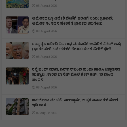
08 August 2026
ಅಮೆರಿಕದಲ್ಲೂ ವಿದೇಶಿ ದೇಣಿಗೆ ಹರಿವಿಗೆ ನಿಯಂತ್ರಣವಿದೆ;
ಅಮೆರಿಕ ಸಂಸದನ ಹೇಳಿಕೆಗೆ ಭಾರತದ ತಿರುಗೇಟು
08 August 2026
ರಷ್ಯಾ ತೈಲ ಖರೀದಿ ನಿರ್ಬಂಧ ಮಸೂದೆಗೆ ಅಮೆರಿಕ ಸೆನೆಟ್ ಅಸ್ತು
; ಭಾರತ ಸೇರಿ 5 ದೇಶಗಳಿಗೆ ಶೇ.100 ಸುಂಕ ಹೇರಿಕೆ ಭೀತಿ
08 August 2026
ರಸ್ತೆ ಬಂದ್ ಮಾಡಿ, ಏರ್‌ಗನ್‌ನಿಂದ ಗುಂಡು ಹಾರಿಸಿ ಜನ್ಮದಿನದ
ಹುಚ್ಚಾಟ : ಕಾರಿನ ಬಾನೆಟ್ ಮೇಲೆ ಕೇಕ್ ಕಟ್‌ ; 10 ಮಂದಿ
ಬಂಧನ
08 August 2026
ಬಹುಕೋಟಿ ವಂಚನೆ : ನೀಲಣ್ಣವರ, ಆಪ್ತರ ನಿವಾಸಗಳ ಮೇಲೆ
ಇಡಿ ದಾಳಿ
07 August 2026