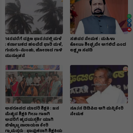
14ರವರೆಗೆ ದಕ್ಷಿಣ ಭಾರತದಲ್ಲಿ ಮಳೆ
ಸಚಿವರ ನೇಮಕ : ಮಹಿಳಾ
: ಕರ್ನಾಟಕದ ಹಲವೆಡೆ ಭಾರಿ ಮಳೆ,
ಕೋಟಾ ಶೀಘ್ರವೇ ಆಗಲಿದೆ ಎಂದ
ಗುಡುಗು–ಮಿಂಚು, ಜೋರಾದ ಗಾಳಿ
ಲಕ್ಷ್ಮಣ ಸವದಿ
ಮುನ್ಸೂಚನೆ
ಅಪರೂಪದ ಮಾದರಿ ಶಿಕ್ಷಕಿ : ಜನ
ನೂತನ ಡಿಡಿಪಿಐ ಆಗಿ ಮನ್ನಿಕೇರಿ
ಮೆಚ್ಚಿದ ಶಿಕ್ಷಕಿ ಗೀತಾ ಗಾಣಗಿ
ನೇಮಕ
ಅವರಿಗೆ ಹೃದಯಸ್ಪರ್ಶಿ ಯಾಗಿ
ಬಿಳ್ಕೊಟ್ಟ ನಾರಾಯಣ ಕೇರಿ
ಗ್ರಾಮಸ್ಥರು : ಭಾವುಕರಾಗಿ ಶಿಕ್ಷಕಿಯ