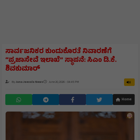
ಸಾರ್ವಜನಿಕರ ಕುಂದುಕೊರತೆ ನಿವಾರಣೆಗೆ
“ಪ್ರಜಾಸೇವೆ ಇಲಾಖೆ” ಸ್ಥಾಪನೆ: ಸಿಎಂ ಡಿ.ಕೆ.
ಶಿವಕುಮಾರ್
By
Jana Jeevala News
June 20, 2026 - 04:45 PM
Home