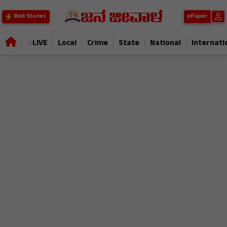
ePaper
Web Stories
|
|
|
|
|
|
LIVE
Local
Crime
State
National
Internati