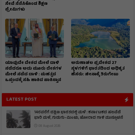
ಸೇವೆ ನೆನೆಸಿಕೊಂಡ ಶಿಕ್ಷಣ
ಪ್ರೇಮಿಗಳು
ಯಾವುದೇ ದೇಶದ ಮೇಲೆ ದಾಳಿ
ಅರುಣಾಚಲ ಪ್ರದೇಶದ 27
ನಡೆದರೂ ಅದು ಮೂರು ದೇಶಗಳ
ಸ್ಥಳಗಳಿಗೆ ಭಾರತದಿಂದ ಅಧಿಕೃತ
ಮೇಲೆ ನಡೆದ ದಾಳಿ : ಮಹತ್ವದ
ಹೆಸರು: ಚೀನಾಕ್ಕೆ ತಿರುಗೇಟು
ಒಪ್ಪಂದಕ್ಕೆ ಸಹಿ ಹಾಕಿದ ಪಾಕಿಸ್ತಾನ
LATEST POST
14ರವರೆಗೆ ದಕ್ಷಿಣ ಭಾರತದಲ್ಲಿ ಮಳೆ : ಕರ್ನಾಟಕದ ಹಲವೆಡೆ
ಭಾರಿ ಮಳೆ, ಗುಡುಗು–ಮಿಂಚು, ಜೋರಾದ ಗಾಳಿ ಮುನ್ಸೂಚನೆ
08 August 2026