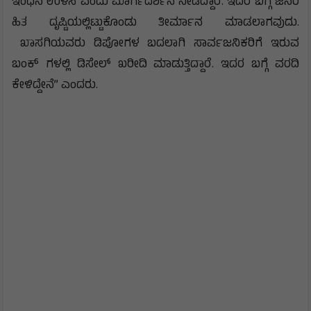
ಇಂಧನ ಉಳಿಸಿ ಎಂದು ಮಾರ್ಗದರ್ಶನ ನೀಡಿದ್ದಾರೆ. ಇದರ ಬಗ್ಗೆ ಜನರ
ಹಿತ ದೃಷ್ಟಿಯಲ್ಲಿಟ್ಟುಕೊಂಡು ತೀರ್ಮಾನ ಮಾಡಲಾಗವುದು.
ಖಾಸಗಿಯವರು ಡಿಪೋಗಳ ಬದಲಾಗಿ ಸಾರ್ವಜನಿಕರಿಗೆ ಇರುವ
ಬಂಕ್ ಗಳಲ್ಲಿ ಡಿಸೇಲ್ ಖರೀದಿ ಮಾಡುತ್ತಿದ್ದಾರೆ. ಇದರ ಬಗ್ಗೆ ವರದಿ
ಕೇಳಿದ್ದೇನೆ” ಎಂದರು.