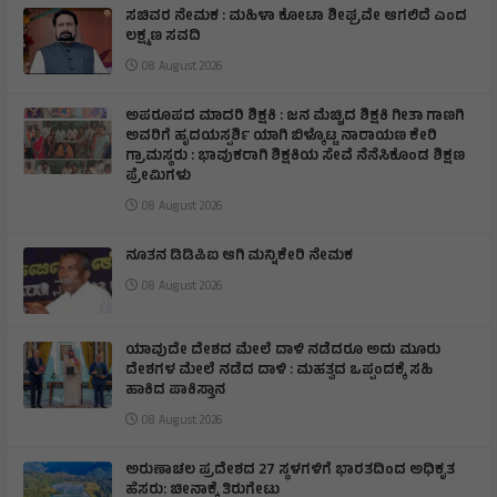
ಸಚಿವರ ನೇಮಕ : ಮಹಿಳಾ ಕೋಟಾ ಶೀಘ್ರವೇ ಆಗಲಿದೆ ಎಂದ
ಲಕ್ಷ್ಮಣ ಸವದಿ
08 August 2026
ಅಪರೂಪದ ಮಾದರಿ ಶಿಕ್ಷಕಿ : ಜನ ಮೆಚ್ಚಿದ ಶಿಕ್ಷಕಿ ಗೀತಾ ಗಾಣಗಿ
ಅವರಿಗೆ ಹೃದಯಸ್ಪರ್ಶಿ ಯಾಗಿ ಬಿಳ್ಕೊಟ್ಟ ನಾರಾಯಣ ಕೇರಿ
ಗ್ರಾಮಸ್ಥರು : ಭಾವುಕರಾಗಿ ಶಿಕ್ಷಕಿಯ ಸೇವೆ ನೆನೆಸಿಕೊಂಡ ಶಿಕ್ಷಣ
ಪ್ರೇಮಿಗಳು
08 August 2026
ನೂತನ ಡಿಡಿಪಿಐ ಆಗಿ ಮನ್ನಿಕೇರಿ ನೇಮಕ
08 August 2026
ಯಾವುದೇ ದೇಶದ ಮೇಲೆ ದಾಳಿ ನಡೆದರೂ ಅದು ಮೂರು
ದೇಶಗಳ ಮೇಲೆ ನಡೆದ ದಾಳಿ : ಮಹತ್ವದ ಒಪ್ಪಂದಕ್ಕೆ ಸಹಿ
ಹಾಕಿದ ಪಾಕಿಸ್ತಾನ
08 August 2026
ಅರುಣಾಚಲ ಪ್ರದೇಶದ 27 ಸ್ಥಳಗಳಿಗೆ ಭಾರತದಿಂದ ಅಧಿಕೃತ
ಹೆಸರು: ಚೀನಾಕ್ಕೆ ತಿರುಗೇಟು