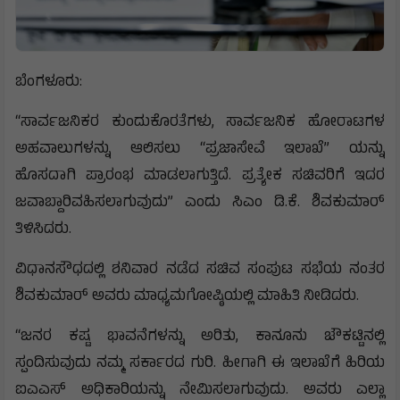
ಬೆಂಗಳೂರು:
“ಸಾರ್ವಜನಿಕರ ಕುಂದುಕೊರತೆಗಳು, ಸಾರ್ವಜನಿಕ ಹೋರಾಟಗಳ
ಅಹವಾಲುಗಳನ್ನು ಆಲಿಸಲು “ಪ್ರಜಾಸೇವೆ ಇಲಾಖೆ” ಯನ್ನು
ಹೊಸದಾಗಿ ಪ್ರಾರಂಭ ಮಾಡಲಾಗುತ್ತಿದೆ. ಪ್ರತ್ಯೇಕ ಸಚಿವರಿಗೆ ಇದರ
ಜವಾಬ್ದಾರಿವಹಿಸಲಾಗುವುದು” ಎಂದು ಸಿಎಂ ಡಿ.ಕೆ. ಶಿವಕುಮಾರ್
ತಿಳಿಸಿದರು.
ವಿಧಾನಸೌಧದಲ್ಲಿ ಶನಿವಾರ ನಡೆದ ಸಚಿವ ಸಂಪುಟ ಸಭೆಯ ನಂತರ
ಶಿವಕುಮಾರ್ ಅವರು ಮಾಧ್ಯಮಗೋಷ್ಠಿಯಲ್ಲಿ ಮಾಹಿತಿ ನೀಡಿದರು.
“ಜನರ ಕಷ್ಟ ಭಾವನೆಗಳನ್ನು ಅರಿತು, ಕಾನೂನು ಚೌಕಟ್ಟಿನಲ್ಲಿ
ಸ್ಪಂದಿಸುವುದು ನಮ್ಮ ಸರ್ಕಾರದ ಗುರಿ. ಹೀಗಾಗಿ ಈ ಇಲಾಖೆಗೆ ಹಿರಿಯ
ಐಎಎಸ್ ಅಧಿಕಾರಿಯನ್ನು ನೇಮಿಸಲಾಗುವುದು. ಅವರು ಎಲ್ಲಾ