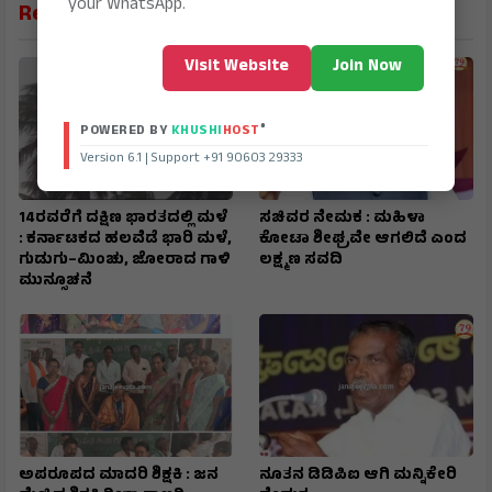
your WhatsApp.
Related News
Visit Website
Join Now
®
POWERED BY
KHUSHI
HOST
Version 6.1 | Support +91 90603 29333
14ರವರೆಗೆ ದಕ್ಷಿಣ ಭಾರತದಲ್ಲಿ ಮಳೆ
ಸಚಿವರ ನೇಮಕ : ಮಹಿಳಾ
: ಕರ್ನಾಟಕದ ಹಲವೆಡೆ ಭಾರಿ ಮಳೆ,
ಕೋಟಾ ಶೀಘ್ರವೇ ಆಗಲಿದೆ ಎಂದ
ಗುಡುಗು–ಮಿಂಚು, ಜೋರಾದ ಗಾಳಿ
ಲಕ್ಷ್ಮಣ ಸವದಿ
ಮುನ್ಸೂಚನೆ
ಅಪರೂಪದ ಮಾದರಿ ಶಿಕ್ಷಕಿ : ಜನ
ನೂತನ ಡಿಡಿಪಿಐ ಆಗಿ ಮನ್ನಿಕೇರಿ