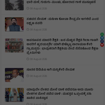
ಭಾರಿ ಮಳೆ, ಗುಡುಗು–ಮಿಂಚು, ಜೋರಾದ ಗಾಳಿ ಮುನ್ಸೂಚನೆ
08 August 2026
ಸಚಿವರ ನೇಮಕ : ಮಹಿಳಾ ಕೋಟಾ ಶೀಘ್ರವೇ ಆಗಲಿದೆ ಎಂದ
ಲಕ್ಷ್ಮಣ ಸವದಿ
08 August 2026
ಅಪರೂಪದ ಮಾದರಿ ಶಿಕ್ಷಕಿ : ಜನ ಮೆಚ್ಚಿದ ಶಿಕ್ಷಕಿ ಗೀತಾ ಗಾಣಗಿ
ಅವರಿಗೆ ಹೃದಯಸ್ಪರ್ಶಿ ಯಾಗಿ ಬಿಳ್ಕೊಟ್ಟ ನಾರಾಯಣ ಕೇರಿ
ಗ್ರಾಮಸ್ಥರು : ಭಾವುಕರಾಗಿ ಶಿಕ್ಷಕಿಯ ಸೇವೆ ನೆನೆಸಿಕೊಂಡ ಶಿಕ್ಷಣ
ಪ್ರೇಮಿಗಳು
08 August 2026
ನೂತನ ಡಿಡಿಪಿಐ ಆಗಿ ಮನ್ನಿಕೇರಿ ನೇಮಕ
08 August 2026
ಯಾವುದೇ ದೇಶದ ಮೇಲೆ ದಾಳಿ ನಡೆದರೂ ಅದು ಮೂರು
ದೇಶಗಳ ಮೇಲೆ ನಡೆದ ದಾಳಿ : ಮಹತ್ವದ ಒಪ್ಪಂದಕ್ಕೆ ಸಹಿ
ಹಾಕಿದ ಪಾಕಿಸ್ತಾನ
08 August 2026