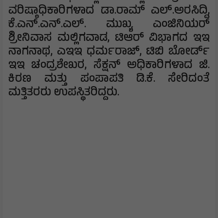
ವರಿಷ್ಠಾಧಿಕಾರಿಗಳಾದ ಡಾ.ರಾಮ್ ಎಲ್.ಅರಸಿದ್ದಿ,
ಕೆ.ಎನ್.ಎನ್.ಎಲ್. ಮುಖ್ಯ ಎಂಜಿನಿಯರ್
ಶ್ರೀನಿವಾಸ ಮಲ್ಲಿಗವಾಡ, ಟಿಆರ್ ವಿಭಾಗದ ಇಇ
ನಾಗನಾಥ, ಎಇಇ ಧರ್ಮರಾಜ್, ಟಿಬಿ ಬೋರ್ಡ್
ಇಇ ಚಂದ್ರಶೇಖರ, ಸೆಕ್ಷನ್ ಅಧಿಕಾರಿಗಳಾದ ಜಿ.
ಕಿರಣ ಮತ್ತು ಪಂಪಾಪತಿ ಡಿ.ಕೆ. ಸೇರಿದಂತೆ
ಮತ್ತಿತರರು ಉಪಸ್ಥಿತರಿದ್ದರು.