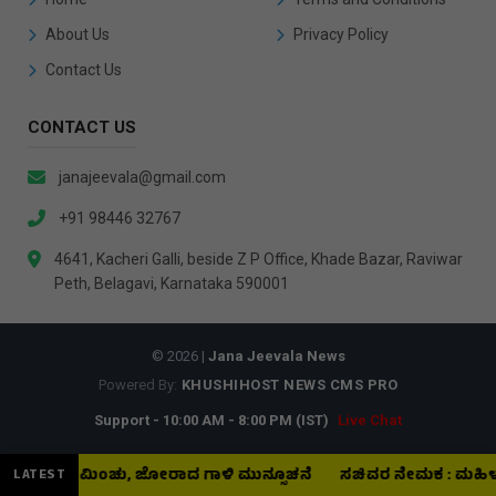
About Us
Privacy Policy
Contact Us
CONTACT US
janajeevala@gmail.com
+91 98446 32767
4641, Kacheri Galli, beside Z P Office, Khade Bazar, Raviwar
Peth, Belagavi, Karnataka 590001
© 2026 |
Jana Jeevala News
Powered By:
KHUSHIHOST NEWS CMS PRO
Support - 10:00 AM - 8:00 PM (IST)
Live Chat
, ಗುಡುಗು–ಮಿಂಚು, ಜೋರಾದ ಗಾಳಿ ಮುನ್ಸೂಚನೆ
ಸಚಿವರ ನೇಮಕ : ಮಹಿಳಾ ಕೋಟ
LATEST