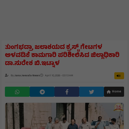
ತುಂಗಭದ್ರಾ ಜಲಾಶಯದ ಕ್ರಸ್ಟ್ ಗೇಟಗಳ
ಅಳವಡಿಕೆ ಕಾಮಗಾರಿ ಪರಿಶೀಲಿಸಿದ ಜಿಲ್ಲಾಧಿಕಾರಿ
ಡಾ.ಸುರೇಶ ಬಿ.ಇಟ್ನಾಳ
By
Jana Jeevala News
April 10, 2026 - 03:13 AM
Home