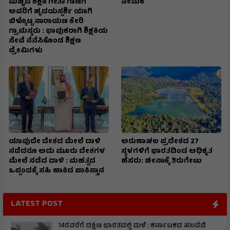
ಮೆಚ್ಚಿದ ಶಿಕ್ಷಕಿ ಗೀತಾ ಗಾಣಗಿ
ನೇಮಕ
ಅವರಿಗೆ ಹೃದಯಸ್ಪರ್ಶಿ ಯಾಗಿ
ಬಿಳ್ಕೊಟ್ಟ ನಾರಾಯಣ ಕೇರಿ
ಗ್ರಾಮಸ್ಥರು : ಭಾವುಕರಾಗಿ ಶಿಕ್ಷಕಿಯ
ಸೇವೆ ನೆನೆಸಿಕೊಂಡ ಶಿಕ್ಷಣ
ಪ್ರೇಮಿಗಳು
ಯಾವುದೇ ದೇಶದ ಮೇಲೆ ದಾಳಿ
ಅರುಣಾಚಲ ಪ್ರದೇಶದ 27
ನಡೆದರೂ ಅದು ಮೂರು ದೇಶಗಳ
ಸ್ಥಳಗಳಿಗೆ ಭಾರತದಿಂದ ಅಧಿಕೃತ
ಮೇಲೆ ನಡೆದ ದಾಳಿ : ಮಹತ್ವದ
ಹೆಸರು: ಚೀನಾಕ್ಕೆ ತಿರುಗೇಟು
ಒಪ್ಪಂದಕ್ಕೆ ಸಹಿ ಹಾಕಿದ ಪಾಕಿಸ್ತಾನ
LATEST POST
14ರವರೆಗೆ ದಕ್ಷಿಣ ಭಾರತದಲ್ಲಿ ಮಳೆ : ಕರ್ನಾಟಕದ ಹಲವೆಡೆ