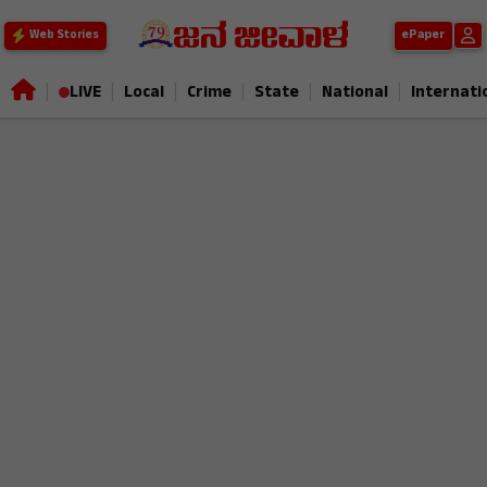
ePaper
Web Stories
|
|
|
|
|
|
LIVE
Local
Crime
State
National
Internati