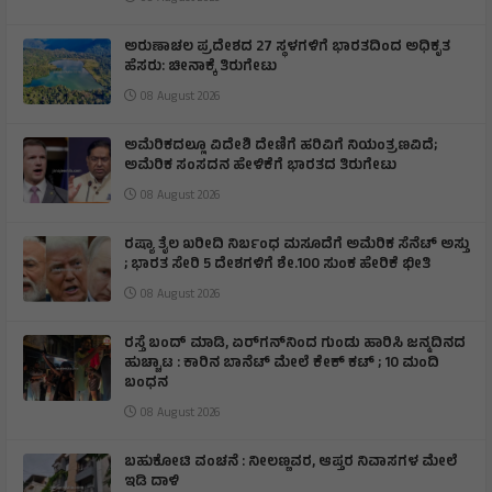
ಅರುಣಾಚಲ ಪ್ರದೇಶದ 27 ಸ್ಥಳಗಳಿಗೆ ಭಾರತದಿಂದ ಅಧಿಕೃತ
ಹೆಸರು: ಚೀನಾಕ್ಕೆ ತಿರುಗೇಟು
08 August 2026
ಅಮೆರಿಕದಲ್ಲೂ ವಿದೇಶಿ ದೇಣಿಗೆ ಹರಿವಿಗೆ ನಿಯಂತ್ರಣವಿದೆ;
ಅಮೆರಿಕ ಸಂಸದನ ಹೇಳಿಕೆಗೆ ಭಾರತದ ತಿರುಗೇಟು
08 August 2026
ರಷ್ಯಾ ತೈಲ ಖರೀದಿ ನಿರ್ಬಂಧ ಮಸೂದೆಗೆ ಅಮೆರಿಕ ಸೆನೆಟ್ ಅಸ್ತು
; ಭಾರತ ಸೇರಿ 5 ದೇಶಗಳಿಗೆ ಶೇ.100 ಸುಂಕ ಹೇರಿಕೆ ಭೀತಿ
08 August 2026
ರಸ್ತೆ ಬಂದ್ ಮಾಡಿ, ಏರ್‌ಗನ್‌ನಿಂದ ಗುಂಡು ಹಾರಿಸಿ ಜನ್ಮದಿನದ
ಹುಚ್ಚಾಟ : ಕಾರಿನ ಬಾನೆಟ್ ಮೇಲೆ ಕೇಕ್ ಕಟ್‌ ; 10 ಮಂದಿ
ಬಂಧನ
08 August 2026
ಬಹುಕೋಟಿ ವಂಚನೆ : ನೀಲಣ್ಣವರ, ಆಪ್ತರ ನಿವಾಸಗಳ ಮೇಲೆ
ಇಡಿ ದಾಳಿ