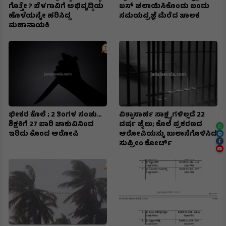
ಗೊತ್ತೇ ? ಬೆಳಗಾವಿಗೆ ಅಭಿವೃದ್ಧಿಯ
ಬಸ್‌ ಚಲಾಯಿಸಿಕೊಂಡು ಬಂದು
ಹೊಳೆಯನ್ನೇ ಹರಿಸಿದ್ದ
ಸಮಯಪ್ರಜ್ಞೆ ಮೆರೆದ ಚಾಲಕ
ಮಹಾನಾಯಕಿ
ಭೀಕರ ಕೊಲೆ ; 2 ತಿಂಗಳ ಸಂಚು…
ವಿಶ್ವಾಸಾರ್ಹ ಸಾಕ್ಷ್ಯಗಳಿಲ್ಲದೆ 22
ಶಿಕ್ಷಕಿಗೆ 27 ಬಾರಿ ಚಾಕುವಿನಿಂದ
ವರ್ಷ ಜೈಲು; ಕೊಲೆ ಪ್ರಕರಣದ
ಇರಿದು ಕೊಂದ ಆರೋಪಿ
ಆರೋಪಿಯನ್ನು ಖುಲಾಸೆಗೊಳಿಸಿದ
ಸುಪ್ರೀಂ ಕೋರ್ಟ್