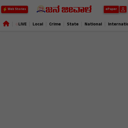
ePaper
Web Stories
|
|
|
|
|
|
LIVE
Local
Crime
State
National
Internati