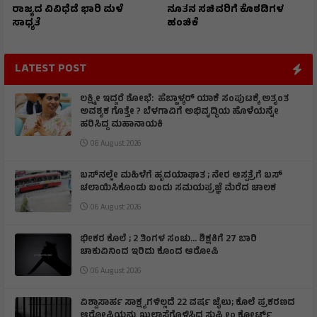
ರಾಜ್ಯದ ವಿವಿಧೆಡೆ ಭಾರಿ ಮಳೆ
ನೂತನ ಸಚಿವರಿಗೆ ಕೊಠಡಿಗಳ
ಸಾಧ್ಯತೆ
ಹಂಚಿಕೆ
LATEST POST
ಲಕ್ಷ್ಮೀ ಇದ್ದರೆ ಶೋಭೆ: ಹೆಬ್ಬಾಳ್ಕರ್ ಯಾಕೆ ಸಂಪುಟಕ್ಕೆ ಅತ್ಯಂತ
ಅವಶ್ಯಕ ಗೊತ್ತೇ ? ಬೆಳಗಾವಿಗೆ ಅಭಿವೃದ್ಧಿಯ ಹೊಳೆಯನ್ನೇ
ಹರಿಸಿದ್ದ ಮಹಾನಾಯಕಿ
06 August 2026
ಬಸ್‌ನಲ್ಲೇ ಮಹಿಳೆಗೆ ಹೃದಯಾಘಾತ ; ನೇರ ಆಸ್ಪತ್ರೆಗೆ ಬಸ್‌
ಚಲಾಯಿಸಿಕೊಂಡು ಬಂದು ಸಮಯಪ್ರಜ್ಞೆ ಮೆರೆದ ಚಾಲಕ
06 August 2026
ಭೀಕರ ಕೊಲೆ ; 2 ತಿಂಗಳ ಸಂಚು… ಶಿಕ್ಷಕಿಗೆ 27 ಬಾರಿ
ಚಾಕುವಿನಿಂದ ಇರಿದು ಕೊಂದ ಆರೋಪಿ
06 August 2026
ವಿಶ್ವಾಸಾರ್ಹ ಸಾಕ್ಷ್ಯಗಳಿಲ್ಲದೆ 22 ವರ್ಷ ಜೈಲು; ಕೊಲೆ ಪ್ರಕರಣದ
ಆರೋಪಿಯನ್ನು ಖುಲಾಸೆಗೊಳಿಸಿದ ಸುಪ್ರೀಂ ಕೋರ್ಟ್