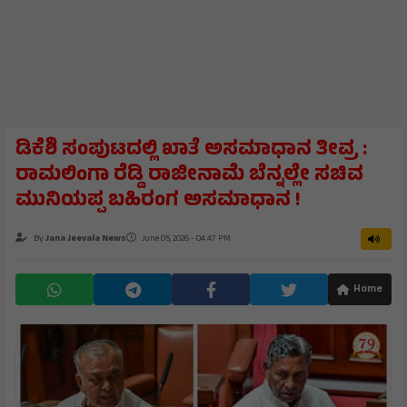
ಡಿಕೆಶಿ ಸಂಪುಟದಲ್ಲಿ ಖಾತೆ ಅಸಮಾಧಾನ ತೀವ್ರ :
ರಾಮಲಿಂಗಾ ರೆಡ್ಡಿ ರಾಜೀನಾಮೆ ಬೆನ್ನಲ್ಲೇ ಸಚಿವ
ಮುನಿಯಪ್ಪ ಬಹಿರಂಗ ಅಸಮಾಧಾನ !
By
Jana Jeevala News
June 05, 2026 - 04:47 PM
Home