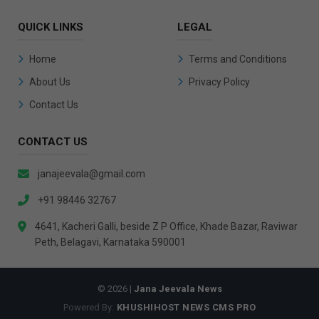
QUICK LINKS
LEGAL
Home
Terms and Conditions
About Us
Privacy Policy
Contact Us
CONTACT US
janajeevala@gmail.com
+91 98446 32767
4641, Kacheri Galli, beside Z P Office, Khade Bazar, Raviwar
Peth, Belagavi, Karnataka 590001
© 2026 |
Jana Jeevala News
Powered By:
KHUSHIHOST NEWS CMS PRO