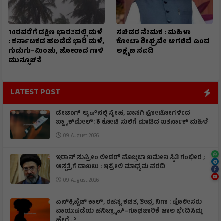
14ರವರೆಗೆ ದಕ್ಷಿಣ ಭಾರತದಲ್ಲಿ ಮಳೆ
ಸಚಿವರ ನೇಮಕ : ಮಹಿಳಾ
: ಕರ್ನಾಟಕದ ಹಲವೆಡೆ ಭಾರಿ ಮಳೆ,
ಕೋಟಾ ಶೀಘ್ರವೇ ಆಗಲಿದೆ ಎಂದ
ಗುಡುಗು–ಮಿಂಚು, ಜೋರಾದ ಗಾಳಿ
ಲಕ್ಷ್ಮಣ ಸವದಿ
ಮುನ್ಸೂಚನೆ
LATEST POST
ಡೇಟಿಂಗ್ ಆ್ಯಪ್‌ನಲ್ಲಿ ಸ್ನೇಹ, ಖಾಸಗಿ ಫೋಟೋಗಳಿಂದ
ಬ್ಲ್ಯಾಕ್‌ಮೇಲ್: ₹6 ಕೋಟಿ ಸುಲಿಗೆ ಮಾಡಿದ ಖತರ್ನಾಕ್‌ ಮಹಿಳೆ
09 August 2026
ಇರಾನ್‌ ಸುಪ್ರೀಂ ಲೀಡರ್‌ ಮೊಜ್ತಬಾ ಖಮೇನಿ ಸ್ಥಿತಿ ಗಂಭೀರ ;
ಆಸ್ಪತ್ರೆಗೆ ದಾಖಲು : ಇಸ್ರೇಲಿ ಮಾಧ್ಯಮ ವರದಿ
09 August 2026
ಎನ್‌ಕ್ರಿಪ್ಟೆಡ್‌ ಕಾಲ್‌, ರಹಸ್ಯ ಕಡತ, ತೀವ್ರ ನಿಗಾ : ಪೊಲೀಸರು
ವಾಯುಪಡೆಯ ಹನಿಟ್ರ್ಯಾಪ್–ಗೂಢಚಾರಿಕೆ ಜಾಲ ಭೇದಿಸಿದ್ದು
ಹೇಗೆ…?