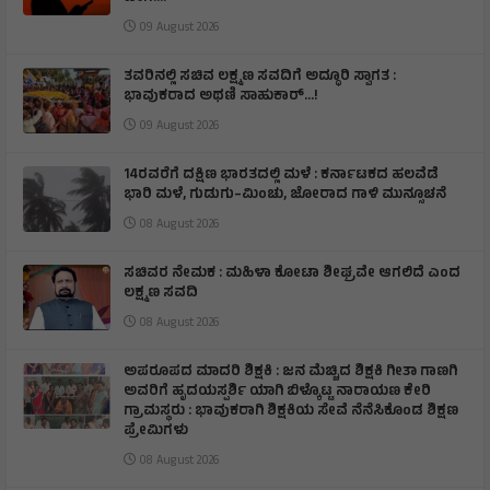
09 August 2026
ತವರಿನಲ್ಲಿ ಸಚಿವ ಲಕ್ಷ್ಮಣ ಸವದಿಗೆ ಅದ್ಧೂರಿ ಸ್ವಾಗತ :
ಭಾವುಕರಾದ ಅಥಣಿ ಸಾಹುಕಾರ್...!
09 August 2026
14ರವರೆಗೆ ದಕ್ಷಿಣ ಭಾರತದಲ್ಲಿ ಮಳೆ : ಕರ್ನಾಟಕದ ಹಲವೆಡೆ
ಭಾರಿ ಮಳೆ, ಗುಡುಗು–ಮಿಂಚು, ಜೋರಾದ ಗಾಳಿ ಮುನ್ಸೂಚನೆ
08 August 2026
ಸಚಿವರ ನೇಮಕ : ಮಹಿಳಾ ಕೋಟಾ ಶೀಘ್ರವೇ ಆಗಲಿದೆ ಎಂದ
ಲಕ್ಷ್ಮಣ ಸವದಿ
08 August 2026
ಅಪರೂಪದ ಮಾದರಿ ಶಿಕ್ಷಕಿ : ಜನ ಮೆಚ್ಚಿದ ಶಿಕ್ಷಕಿ ಗೀತಾ ಗಾಣಗಿ
ಅವರಿಗೆ ಹೃದಯಸ್ಪರ್ಶಿ ಯಾಗಿ ಬಿಳ್ಕೊಟ್ಟ ನಾರಾಯಣ ಕೇರಿ
ಗ್ರಾಮಸ್ಥರು : ಭಾವುಕರಾಗಿ ಶಿಕ್ಷಕಿಯ ಸೇವೆ ನೆನೆಸಿಕೊಂಡ ಶಿಕ್ಷಣ
ಪ್ರೇಮಿಗಳು
08 August 2026