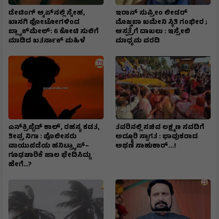
ಡೇಟಿಂಗ್ ಆ್ಯಪ್‌ನಲ್ಲಿ ಸ್ನೇಹ,
ಇರಾನ್‌ ಸುಪ್ರೀಂ ಲೀಡರ್‌
ಖಾಸಗಿ ಫೋಟೋಗಳಿಂದ
ಮೊಜ್ತಬಾ ಖಮೇನಿ ಸ್ಥಿತಿ ಗಂಭೀರ ;
ಬ್ಲ್ಯಾಕ್‌ಮೇಲ್: ₹6 ಕೋಟಿ ಸುಲಿಗೆ
ಆಸ್ಪತ್ರೆಗೆ ದಾಖಲು : ಇಸ್ರೇಲಿ
ಮಾಡಿದ ಖತರ್ನಾಕ್‌ ಮಹಿಳೆ
ಮಾಧ್ಯಮ ವರದಿ
ಎನ್‌ಕ್ರಿಪ್ಟೆಡ್‌ ಕಾಲ್‌, ರಹಸ್ಯ ಕಡತ,
ತವರಿನಲ್ಲಿ ಸಚಿವ ಲಕ್ಷ್ಮಣ ಸವದಿಗೆ
ತೀವ್ರ ನಿಗಾ : ಪೊಲೀಸರು
ಅದ್ಧೂರಿ ಸ್ವಾಗತ : ಭಾವುಕರಾದ
ವಾಯುಪಡೆಯ ಹನಿಟ್ರ್ಯಾಪ್–
ಅಥಣಿ ಸಾಹುಕಾರ್...!
ಗೂಢಚಾರಿಕೆ ಜಾಲ ಭೇದಿಸಿದ್ದು
ಹೇಗೆ…?