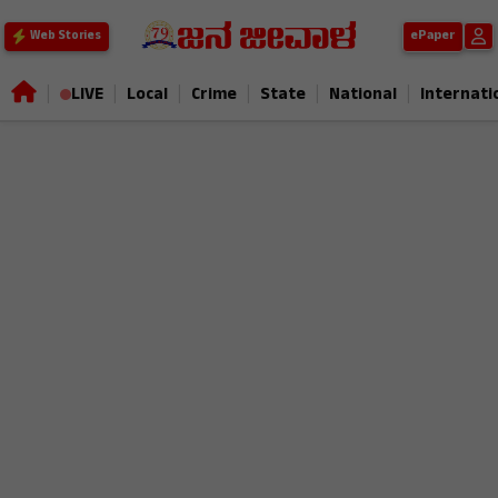
ePaper
Web Stories
|
|
|
|
|
|
LIVE
Local
Crime
State
National
Internati