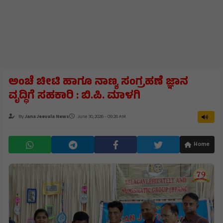
ಅಂಚೆ ಚೀಟಿ ಹಾಗೂ ನಾಣ್ಯ ಸಂಗ್ರಹಣೆ ಜ್ಞಾನ
ವೃದ್ಧಿಗೆ ಸಹಕಾರಿ : ಬಿ.ಪಿ. ಮಾಳಗಿ
By
Jana Jeevala News
June 30, 2026 - 09:26 AM
Home