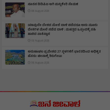
ನೂತನ ಡಿಡಿಪಿಐ ಆಗಿ ಮನ್ನಿಕೇರಿ ನೇಮಕ
08 August 2026
ಯಾವುದೇ ದೇಶದ ಮೇಲೆ ದಾಳಿ ನಡೆದರೂ ಅದು ಮೂರು
ದೇಶಗಳ ಮೇಲೆ ನಡೆದ ದಾಳಿ : ಮಹತ್ವದ ಒಪ್ಪಂದಕ್ಕೆ ಸಹಿ
ಹಾಕಿದ ಪಾಕಿಸ್ತಾನ
08 August 2026
ಅರುಣಾಚಲ ಪ್ರದೇಶದ 27 ಸ್ಥಳಗಳಿಗೆ ಭಾರತದಿಂದ ಅಧಿಕೃತ
ಹೆಸರು: ಚೀನಾಕ್ಕೆ ತಿರುಗೇಟು
08 August 2026