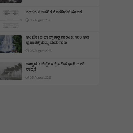
ನೂತನ ಸಚಿವರಿಗೆ ಕೊಠಡಿಗಳ ಹಂಚಿಕೆ
05 August 2026
ಅಂಬೋಲಿ ಫಾಲ್ಸ್ ನಲ್ಲಿ ದುರಂತ: 400 ಅಡಿ
ಪ್ರಪಾತಕ್ಕೆ ಬಿದ್ದು ದುರ್ಮರಣ
05 August 2026
ರಾಜ್ಯದ 7 ಜಿಲ್ಲೆಗಳಲ್ಲಿ 4 ದಿನ ಭಾರಿ ಮಳೆ
ಸಾಧ್ಯತೆ
05 August 2026