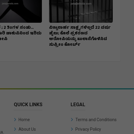
 ; 2 ತಿಂಗಳ ಸಂಚು…
ವಿಶ್ವಾಸಾರ್ಹ ಸಾಕ್ಷ್ಯಗಳಿಲ್ಲದೆ 22 ವರ್ಷ
7 ಬಾರಿ ಚಾಕುವಿನಿಂದ ಇರಿದು
ಜೈಲು; ಕೊಲೆ ಪ್ರಕರಣದ
ೋಪಿ
ಆರೋಪಿಯನ್ನು ಖುಲಾಸೆಗೊಳಿಸಿದ
ಸುಪ್ರೀಂ ಕೋರ್ಟ್
QUICK LINKS
LEGAL
Home
Terms and Conditions
About Us
Privacy Policy
IA.