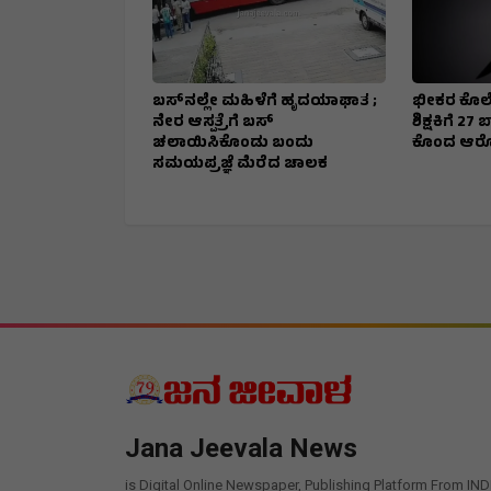
ಬಸ್‌ನಲ್ಲೇ ಮಹಿಳೆಗೆ ಹೃದಯಾಘಾತ ;
ಭೀಕರ ಕೊಲೆ
ನೇರ ಆಸ್ಪತ್ರೆಗೆ ಬಸ್‌
ಶಿಕ್ಷಕಿಗೆ 2
ಚಲಾಯಿಸಿಕೊಂಡು ಬಂದು
ಕೊಂದ ಆರ
ಸಮಯಪ್ರಜ್ಞೆ ಮೆರೆದ ಚಾಲಕ
Jana Jeevala News
is Digital Online Newspaper, Publishing Platform From IND