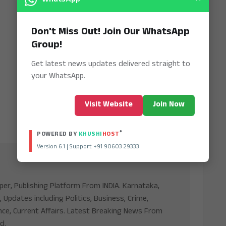
Don't Miss Out! Join Our WhatsApp
Group!
Get latest news updates delivered straight to
your WhatsApp.
Visit Website
Join Now
®
POWERED BY
KHUSHI
HOST
Version 6.1 | Support +91 90603 29333
aper, Publishing Platform From INDIA. Karnataka,
, Updates including Politics, Business, Crime,
nce, Current Affairs. Latest Breaking News From
d.