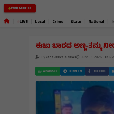
Web Stories
|
|
|
|
|
|
LIVE
Local
Crime
State
National
I
ಈಜು ಬಾರದ ಅಣ್ಣ-ತಮ್ಮ ನೀ
By
Jana Jeevala News
June 08, 2026 - 11:32 
WhatsApp
Telegram
Facebook