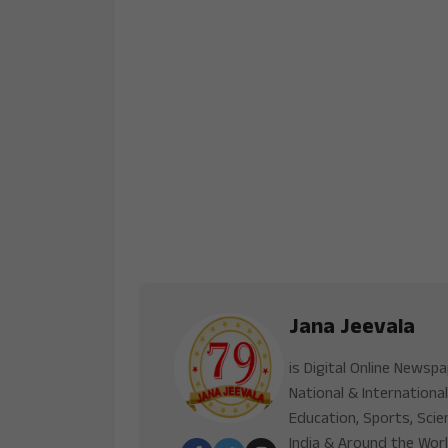
Jana Jeevala
is Digital Online Newsp
National & International
Education, Sports, Scie
India & Around the Worl