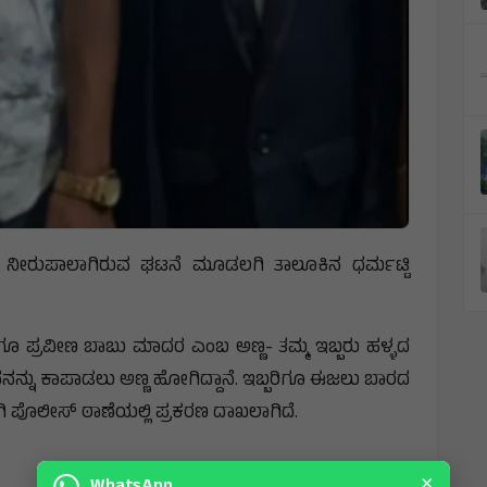
 ನೀರುಪಾಲಾಗಿರುವ ಘಟನೆ ಮೂಡಲಗಿ ತಾಲೂಕಿನ ಧರ್ಮಟ್ಟಿ
ಗೂ ಪ್ರವೀಣ ಬಾಬು ಮಾದರ ಎಂಬ ಅಣ್ಣ- ತಮ್ಮ ಇಬ್ಬರು ಹಳ್ಳದ
ಅವನನ್ನು ಕಾಪಾಡಲು ಅಣ್ಣ ಹೋಗಿದ್ದಾನೆ. ಇಬ್ಬರಿಗೂ ಈಜಲು ಬಾರದ
ಲಗಿ ಪೊಲೀಸ್‌ ಠಾಣೆಯಲ್ಲಿ ಪ್ರಕರಣ ದಾಖಲಾಗಿದೆ.
×
WhatsApp