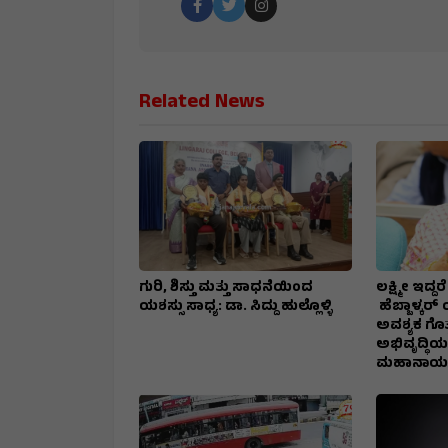
Related News
ಗುರಿ, ಶಿಸ್ತು ಮತ್ತು ಸಾಧನೆಯಿಂದ
ಲಕ್ಷ್ಮೀ ಇದ್
ಯಶಸ್ಸು ಸಾಧ್ಯ: ಡಾ. ಸಿದ್ದು ಹುಲ್ಲೊಳ್ಳಿ
ಹೆಬ್ಬಾಳ್ಕರ್
ಅವಶ್ಯಕ ಗೊತ್
ಅಭಿವೃದ್ಧಿಯ
ಮಹಾನಾಯಕ