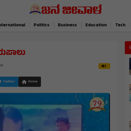
|
|
|
|
|
nternational
Politics
Business
Education
Tech
ರುಪಾಲು
AM
Twitter
Home