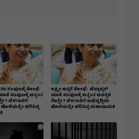
ದರೆ DK ಸಂಪುಟಕ್ಕೆ ಶೋಭೆ:
ಲಕ್ಷ್ಮೀ ಇದ್ದರೆ ಶೋಭೆ: ಹೆಬ್ಬಾಳ್ಕರ್
 ಯಾಕೆ ಸಂಪುಟಕ್ಕೆ ಅತ್ಯಂತ
ಯಾಕೆ ಸಂಪುಟಕ್ಕೆ ಅತ್ಯಂತ ಅವಶ್ಯಕ
ತೇ ? ಬೆಳಗಾವಿಗೆ
ಗೊತ್ತೇ ? ಬೆಳಗಾವಿಗೆ ಅಭಿವೃದ್ಧಿಯ
 ಹೊಳೆಯನ್ನೇ ಹರಿಸಿದ್ದ
ಹೊಳೆಯನ್ನೇ ಹರಿಸಿದ್ದ ಮಹಾನಾಯಕಿ
ಿ