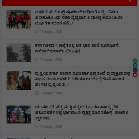
ಮದುವೆ ಮನೆಯಲ್ಲಿ ಪೊಲೀಸ್ ಅಧಿಕಾರಿ ಹತ್ಯೆ ; ಹೆಸರು
ಬದಲಿಸಿಕೊಂಡು ನಕಲಿ ವೈದ್ಯನಾಗಿ ಬದುಕಿದ್ದ ಆರೋಪಿ 28
ವರ್ಷಗಳ ನಂತರ ಸೆರೆ…!
07 August 2026
ಕರ್ನಾಟಕದ 4 ಜಿಲ್ಲೆಗಳಲ್ಲಿ ಅತಿ ಭಾರಿ ಮಳೆ ಮುನ್ಸೂಚನೆ ;
ಆರೆಂಜ್‌ ಅಲರ್ಟ್‌ ಘೋಷಣೆ
07 August 2026
ಪುತ್ರಿಯರಿಗಾಗಿ ಜೀವನ ಮುಡಿಪಾಗಿಟ್ಟಿದ್ದ ತಂದೆ ವೃದ್ಧಾಶ್ರಮದಲ್ಲಿ
ನಿಧನ ; ₹5100 ಕಳುಹಿಸಿ ವಿಡಿಯೊ ಕಾಲ್‌ನಲ್ಲಿ ಕೊನೆ ವಿದಾಯ
ಹೇಳಿದ ಪುತ್ರಿಯರು...!
07 August 2026
ಯುವಜನತೆ ಪಠ್ಯ ಮತ್ತು ಪಠ್ಯೇತರ ಹಾಗೂ ಸಾಂಸ್ಕೃತಿಕ
ಚಟುವಟಿಕೆಗಳಲ್ಲಿ ಭಾಗವಹಿಸಿ ವ್ಯಕ್ತಿತ್ವ ರೂಪಿಸಿಕೊಳ್ಳಿ : ಕುಲಪತಿ
ತ್ಯಾಗರಾಜ
07 August 2026