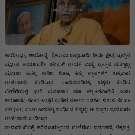
ಅಯೋಧ್ಯಾ: ಅಯೋಧ್ಯೆ ಶ್ರೀರಾಮ ಜನ್ಮಭೂಮಿ ತೀರ್ಥ ಕ್ಷೇತ್ರ ಟ್ರಸ್ಟ್‌ನ
ಪ್ರಧಾನ ಕಾರ್ಯದರ್ಶಿ ಚಂಪತ್ ರಾಯ್ ಮತ್ತು ಟ್ರಸ್ಟ್‌ನ ಮತ್ತೊಬ್ಬ
ಪ್ರಮುಖ ಸದಸ್ಯ ಅನಿಲ ಮಿಶ್ರಾ ತಮ್ಮ ಸ್ಥಾನಗಳಿಗೆ ಶುಕ್ರವಾರ
ರಾಜೀನಾಮೆ ನೀಡಿದ್ದಾರೆ. ರಾಮಮಂದಿರಕ್ಕೆ ಭಕ್ತರು ನೀಡಿದ
ದೇಣಿಗೆಯಲ್ಲಿ ಭಾರಿ ಪ್ರಮಾಣದ ಹಣ ಕಳ್ಳತನವಾಗಿದೆ ಎಂಬ
ಆರೋಪದ ನಂತರ ಉತ್ತರ ಪ್ರದೇಶ ಸರ್ಕಾರ ರಚಿಸಿದ ವಿಶೇಷ ತನಿಖಾ
ದಳ (SIT) ಎಂಟು ಜನರನ್ನು ಬಂಧಿಸಿದ ಬೆನ್ನಲ್ಲೇ ಈ ಇಬ್ಬರು ಪ್ರಮುಖರು
ರಾಜೀನಾಮೆ ನೀಡಿದ್ದಾರೆ.
ರಾಮಮಂದಿರಕ್ಕೆ ಹರಿದುಬರುತ್ತಿರುವ ದೇಣಿಗೆಯ ನಿರ್ವಹಣೆ, ಲೆಕ್ಕಪತ್ರ