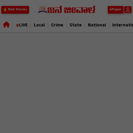
ePaper
Web Stories
|
|
|
|
|
|
LIVE
Local
Crime
State
National
Internati