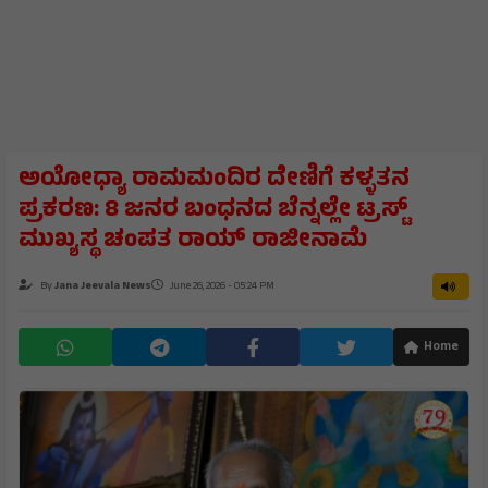
ಅಯೋಧ್ಯಾ ರಾಮಮಂದಿರ ದೇಣಿಗೆ ಕಳ್ಳತನ
ಪ್ರಕರಣ: 8 ಜನರ ಬಂಧನದ ಬೆನ್ನಲ್ಲೇ ಟ್ರಸ್ಟ್
ಮುಖ್ಯಸ್ಥ ಚಂಪತ ರಾಯ್ ರಾಜೀನಾಮೆ
By
Jana Jeevala News
June 26, 2026 - 05:24 PM
Home