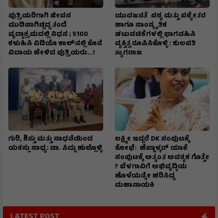
ಪುತ್ರಿಯರಿಗಾಗಿ ಜೀವನ
ಯುವಜನತೆ ಪಠ್ಯ ಮತ್ತು ಪಠ್ಯೇತರ
ಮುಡಿಪಾಗಿಟ್ಟಿದ್ದ ತಂದೆ
ಹಾಗೂ ಸಾಂಸ್ಕೃತಿಕ
ವೃದ್ಧಾಶ್ರಮದಲ್ಲಿ ನಿಧನ ; ₹5100
ಚಟುವಟಿಕೆಗಳಲ್ಲಿ ಭಾಗವಹಿಸಿ
ಕಳುಹಿಸಿ ವಿಡಿಯೊ ಕಾಲ್‌ನಲ್ಲಿ ಕೊನೆ
ವ್ಯಕ್ತಿತ್ವ ರೂಪಿಸಿಕೊಳ್ಳಿ : ಕುಲಪತಿ
ವಿದಾಯ ಹೇಳಿದ ಪುತ್ರಿಯರು...!
ತ್ಯಾಗರಾಜ
ಗುರಿ, ಶಿಸ್ತು ಮತ್ತು ಸಾಧನೆಯಿಂದ
ಲಕ್ಷ್ಮೀ ಇದ್ದರೆ DK ಸಂಪುಟಕ್ಕೆ
ಯಶಸ್ಸು ಸಾಧ್ಯ: ಡಾ. ಸಿದ್ದು ಹುಲ್ಲೊಳ್ಳಿ
ಶೋಭೆ: ಹೆಬ್ಬಾಳ್ಕರ್ ಯಾಕೆ
ಸಂಪುಟಕ್ಕೆ ಅತ್ಯಂತ ಅವಶ್ಯಕ ಗೊತ್ತೇ
? ಬೆಳಗಾವಿಗೆ ಅಭಿವೃದ್ಧಿಯ
ಹೊಳೆಯನ್ನೇ ಹರಿಸಿದ್ದ
ಮಹಾನಾಯಕಿ
LATEST POST