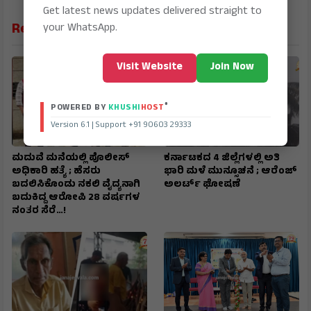
Get latest news updates delivered straight to
Related News
your WhatsApp.
Visit Website
Join Now
®
POWERED BY
KHUSHI
HOST
Version 6.1 | Support +91 90603 29333
ಮದುವೆ ಮನೆಯಲ್ಲಿ ಪೊಲೀಸ್
ಕರ್ನಾಟಕದ 4 ಜಿಲ್ಲೆಗಳಲ್ಲಿ ಅತಿ
ಅಧಿಕಾರಿ ಹತ್ಯೆ ; ಹೆಸರು
ಭಾರಿ ಮಳೆ ಮುನ್ಸೂಚನೆ ; ಆರೆಂಜ್‌
ಬದಲಿಸಿಕೊಂಡು ನಕಲಿ ವೈದ್ಯನಾಗಿ
ಅಲರ್ಟ್‌ ಘೋಷಣೆ
ಬದುಕಿದ್ದ ಆರೋಪಿ 28 ವರ್ಷಗಳ
ನಂತರ ಸೆರೆ…!