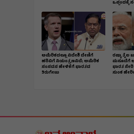
ಒಪ್ಪಂದಕ್ಕೆ 
ಅಮೆರಿಕದಲ್ಲೂ ವಿದೇಶಿ ದೇಣಿಗೆ
ರಷ್ಯಾ ತೈಲ 
ಹರಿವಿಗೆ ನಿಯಂತ್ರಣವಿದೆ; ಅಮೆರಿಕ
ಮಸೂದೆಗೆ ಅಮ
ಸಂಸದನ ಹೇಳಿಕೆಗೆ ಭಾರತದ
ಭಾರತ ಸೇರಿ 
ತಿರುಗೇಟು
ಸುಂಕ ಹೇರಿಕ