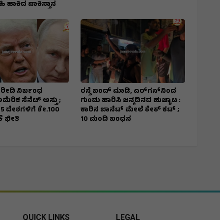
ಸಹಿ ಹಾಕಿದ ಪಾಕಿಸ್ತಾನ
ಖರೀದಿ ನಿರ್ಬಂಧ
ರಸ್ತೆ ಬಂದ್ ಮಾಡಿ, ಏರ್‌ಗನ್‌ನಿಂದ
ೆರಿಕ ಸೆನೆಟ್ ಅಸ್ತು ;
ಗುಂಡು ಹಾರಿಸಿ ಜನ್ಮದಿನದ ಹುಚ್ಚಾಟ :
5 ದೇಶಗಳಿಗೆ ಶೇ.100
ಕಾರಿನ ಬಾನೆಟ್ ಮೇಲೆ ಕೇಕ್ ಕಟ್‌ ;
ೆ ಭೀತಿ
10 ಮಂದಿ ಬಂಧನ
QUICK LINKS
LEGAL