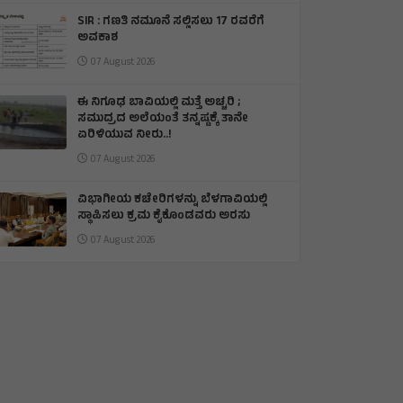
SIR : ಗಣತಿ ನಮೂನೆ ಸಲ್ಲಿಸಲು 17 ರವರೆಗೆ
ಅವಕಾಶ
07 August 2026
ಈ ನಿಗೂಢ ಬಾವಿಯಲ್ಲಿ ಮತ್ತೆ ಅಚ್ಚರಿ ;
ಸಮುದ್ರದ ಅಲೆಯಂತೆ ತನ್ನಷ್ಟಕ್ಕೆ ತಾನೇ
ಏರಿಳಿಯುವ ನೀರು..!
07 August 2026
ವಿಭಾಗೀಯ ಕಚೇರಿಗಳನ್ನು ಬೆಳಗಾವಿಯಲ್ಲಿ
ಸ್ಥಾಪಿಸಲು ಕ್ರಮ ಕೈಕೊಂಡವರು ಅರಸು
07 August 2026