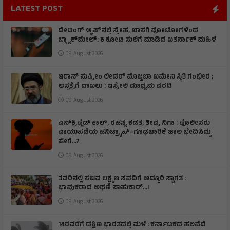
LATEST POST
ಡೇಟಿಂಗ್ ಆ್ಯಪ್‌ನಲ್ಲಿ ಸ್ನೇಹ, ಖಾಸಗಿ ಫೋಟೋಗಳಿಂದ
ಬ್ಲ್ಯಾಕ್‌ಮೇಲ್: ₹6 ಕೋಟಿ ಸುಲಿಗೆ ಮಾಡಿದ ಖತರ್ನಾಕ್‌ ಮಹಿಳೆ
09 August 2026
ಇರಾನ್‌ ಸುಪ್ರೀಂ ಲೀಡರ್‌ ಮೊಜ್ತಬಾ ಖಮೇನಿ ಸ್ಥಿತಿ ಗಂಭೀರ ;
ಆಸ್ಪತ್ರೆಗೆ ದಾಖಲು : ಇಸ್ರೇಲಿ ಮಾಧ್ಯಮ ವರದಿ
09 August 2026
ಎನ್‌ಕ್ರಿಪ್ಟೆಡ್‌ ಕಾಲ್‌, ರಹಸ್ಯ ಕಡತ, ತೀವ್ರ ನಿಗಾ : ಪೊಲೀಸರು
ವಾಯುಪಡೆಯ ಹನಿಟ್ರ್ಯಾಪ್–ಗೂಢಚಾರಿಕೆ ಜಾಲ ಭೇದಿಸಿದ್ದು
ಹೇಗೆ…?
09 August 2026
ತವರಿನಲ್ಲಿ ಸಚಿವ ಲಕ್ಷ್ಮಣ ಸವದಿಗೆ ಅದ್ಧೂರಿ ಸ್ವಾಗತ :
ಭಾವುಕರಾದ ಅಥಣಿ ಸಾಹುಕಾರ್...!
09 August 2026
14ರವರೆಗೆ ದಕ್ಷಿಣ ಭಾರತದಲ್ಲಿ ಮಳೆ : ಕರ್ನಾಟಕದ ಹಲವೆಡೆ