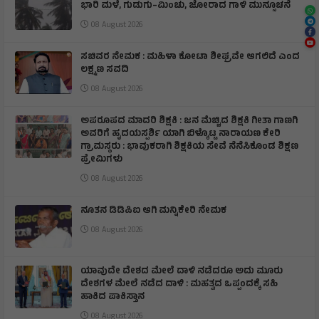
ಭಾರಿ ಮಳೆ, ಗುಡುಗು–ಮಿಂಚು, ಜೋರಾದ ಗಾಳಿ ಮುನ್ಸೂಚನೆ
08 August 2026
ಸಚಿವರ ನೇಮಕ : ಮಹಿಳಾ ಕೋಟಾ ಶೀಘ್ರವೇ ಆಗಲಿದೆ ಎಂದ
ಲಕ್ಷ್ಮಣ ಸವದಿ
08 August 2026
ಅಪರೂಪದ ಮಾದರಿ ಶಿಕ್ಷಕಿ : ಜನ ಮೆಚ್ಚಿದ ಶಿಕ್ಷಕಿ ಗೀತಾ ಗಾಣಗಿ
ಅವರಿಗೆ ಹೃದಯಸ್ಪರ್ಶಿ ಯಾಗಿ ಬಿಳ್ಕೊಟ್ಟ ನಾರಾಯಣ ಕೇರಿ
ಗ್ರಾಮಸ್ಥರು : ಭಾವುಕರಾಗಿ ಶಿಕ್ಷಕಿಯ ಸೇವೆ ನೆನೆಸಿಕೊಂಡ ಶಿಕ್ಷಣ
ಪ್ರೇಮಿಗಳು
08 August 2026
ನೂತನ ಡಿಡಿಪಿಐ ಆಗಿ ಮನ್ನಿಕೇರಿ ನೇಮಕ
08 August 2026
ಯಾವುದೇ ದೇಶದ ಮೇಲೆ ದಾಳಿ ನಡೆದರೂ ಅದು ಮೂರು
ದೇಶಗಳ ಮೇಲೆ ನಡೆದ ದಾಳಿ : ಮಹತ್ವದ ಒಪ್ಪಂದಕ್ಕೆ ಸಹಿ
ಹಾಕಿದ ಪಾಕಿಸ್ತಾನ
08 August 2026