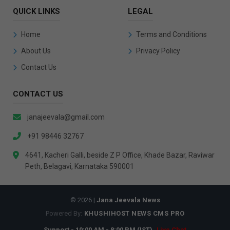
QUICK LINKS
LEGAL
Home
Terms and Conditions
About Us
Privacy Policy
Contact Us
CONTACT US
janajeevala@gmail.com
+91 98446 32767
4641, Kacheri Galli, beside Z P Office, Khade Bazar, Raviwar
Peth, Belagavi, Karnataka 590001
© 2026 |
Jana Jeevala News
Powered By:
KHUSHIHOST NEWS CMS PRO
Support - 10:00 AM - 8:00 PM (IST)
Live Chat