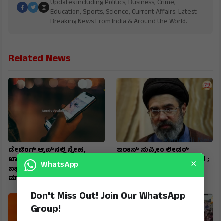
Updates including Politics, Business, Crime,
Education, Sports, Science, Current Affairs. Latest
Breaking News From India & Around the World.
Related News
ಡೇಟಿಂಗ್ ಆ್ಯಪ್‌ನಲ್ಲಿ ಸ್ನೇಹ,
ಇರಾನ್‌ ಸುಪ್ರೀಂ ಲೀಡರ್‌
ಖಾಸಗಿ ಫೋಟೋಗಳಿಂದ
ಮೊಜ್ತಬಾ ಖಮೇನಿ ಸ್ಥಿತಿ ಗಂಭೀರ ;
×
WhatsApp
ಬ್ಲ್ಯಾಕ್‌ಮೇಲ್: ₹6 ಕೋಟಿ ಸುಲಿಗೆ
ಆಸ್ಪತ್ರೆಗೆ ದಾಖಲು : ಇಸ್ರೇಲಿ
ಮಾಡಿದ ಖತರ್ನಾಕ್‌ ಮಹಿಳೆ
ಮಾಧ್ಯಮ ವರದಿ
Don't Miss Out! Join Our WhatsApp
Group!