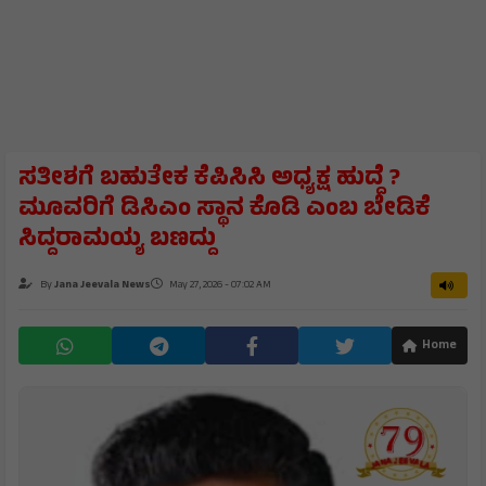
ಸತೀಶಗೆ ಬಹುತೇಕ ಕೆಪಿಸಿಸಿ ಅಧ್ಯಕ್ಷ ಹುದ್ದೆ ?
ಮೂವರಿಗೆ ಡಿಸಿಎಂ ಸ್ಥಾನ ಕೊಡಿ ಎಂಬ ಬೇಡಿಕೆ
ಸಿದ್ದರಾಮಯ್ಯ ಬಣದ್ದು
By
Jana Jeevala News
May 27, 2026 - 07:02 AM
Home