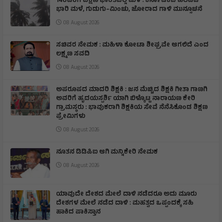
14ರವರೆಗೆ ದಕ್ಷಿಣ ಭಾರತದಲ್ಲಿ ಮಳೆ : ಕರ್ನಾಟಕದ ಹಲವೆಡೆ
ಭಾರಿ ಮಳೆ, ಗುಡುಗು–ಮಿಂಚು, ಜೋರಾದ ಗಾಳಿ ಮುನ್ಸೂಚನೆ
08 August 2026
ಸಚಿವರ ನೇಮಕ : ಮಹಿಳಾ ಕೋಟಾ ಶೀಘ್ರವೇ ಆಗಲಿದೆ ಎಂದ
ಲಕ್ಷ್ಮಣ ಸವದಿ
08 August 2026
ಅಪರೂಪದ ಮಾದರಿ ಶಿಕ್ಷಕಿ : ಜನ ಮೆಚ್ಚಿದ ಶಿಕ್ಷಕಿ ಗೀತಾ ಗಾಣಗಿ
ಅವರಿಗೆ ಹೃದಯಸ್ಪರ್ಶಿ ಯಾಗಿ ಬಿಳ್ಕೊಟ್ಟ ನಾರಾಯಣ ಕೇರಿ
ಗ್ರಾಮಸ್ಥರು : ಭಾವುಕರಾಗಿ ಶಿಕ್ಷಕಿಯ ಸೇವೆ ನೆನೆಸಿಕೊಂಡ ಶಿಕ್ಷಣ
ಪ್ರೇಮಿಗಳು
08 August 2026
ನೂತನ ಡಿಡಿಪಿಐ ಆಗಿ ಮನ್ನಿಕೇರಿ ನೇಮಕ
08 August 2026
ಯಾವುದೇ ದೇಶದ ಮೇಲೆ ದಾಳಿ ನಡೆದರೂ ಅದು ಮೂರು
ದೇಶಗಳ ಮೇಲೆ ನಡೆದ ದಾಳಿ : ಮಹತ್ವದ ಒಪ್ಪಂದಕ್ಕೆ ಸಹಿ
ಹಾಕಿದ ಪಾಕಿಸ್ತಾನ