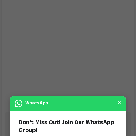
×
WhatsApp
Jana Jeevala
Don't Miss Out! Join Our WhatsApp
Group!
is Digital Online Newspaper, Publishing Platform
From INDIA. Karnataka, National & International,