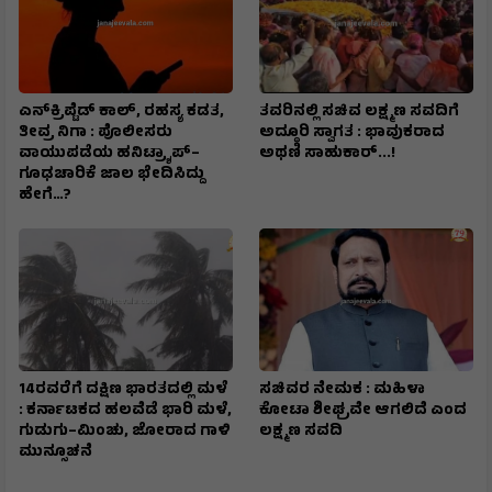
ಎನ್‌ಕ್ರಿಪ್ಟೆಡ್‌ ಕಾಲ್‌, ರಹಸ್ಯ ಕಡತ,
ತವರಿನಲ್ಲಿ ಸಚಿವ ಲಕ್ಷ್ಮಣ ಸವದಿಗೆ
ತೀವ್ರ ನಿಗಾ : ಪೊಲೀಸರು
ಅದ್ಧೂರಿ ಸ್ವಾಗತ : ಭಾವುಕರಾದ
ವಾಯುಪಡೆಯ ಹನಿಟ್ರ್ಯಾಪ್–
ಅಥಣಿ ಸಾಹುಕಾರ್...!
ಗೂಢಚಾರಿಕೆ ಜಾಲ ಭೇದಿಸಿದ್ದು
ಹೇಗೆ…?
14ರವರೆಗೆ ದಕ್ಷಿಣ ಭಾರತದಲ್ಲಿ ಮಳೆ
ಸಚಿವರ ನೇಮಕ : ಮಹಿಳಾ
: ಕರ್ನಾಟಕದ ಹಲವೆಡೆ ಭಾರಿ ಮಳೆ,
ಕೋಟಾ ಶೀಘ್ರವೇ ಆಗಲಿದೆ ಎಂದ
ಗುಡುಗು–ಮಿಂಚು, ಜೋರಾದ ಗಾಳಿ
ಲಕ್ಷ್ಮಣ ಸವದಿ
ಮುನ್ಸೂಚನೆ