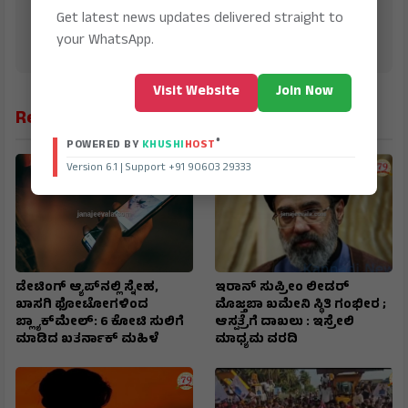
Updates including Politics, Business, Crime,
Get latest news updates delivered straight to
Education, Sports, Science, Current Affairs. Latest
your WhatsApp.
Breaking News From India & Around the World.
Visit Website
Join Now
Related News
®
POWERED BY
KHUSHI
HOST
Version 6.1 | Support +91 90603 29333
ಡೇಟಿಂಗ್ ಆ್ಯಪ್‌ನಲ್ಲಿ ಸ್ನೇಹ,
ಇರಾನ್‌ ಸುಪ್ರೀಂ ಲೀಡರ್‌
ಖಾಸಗಿ ಫೋಟೋಗಳಿಂದ
ಮೊಜ್ತಬಾ ಖಮೇನಿ ಸ್ಥಿತಿ ಗಂಭೀರ ;
ಬ್ಲ್ಯಾಕ್‌ಮೇಲ್: ₹6 ಕೋಟಿ ಸುಲಿಗೆ
ಆಸ್ಪತ್ರೆಗೆ ದಾಖಲು : ಇಸ್ರೇಲಿ
ಮಾಡಿದ ಖತರ್ನಾಕ್‌ ಮಹಿಳೆ
ಮಾಧ್ಯಮ ವರದಿ