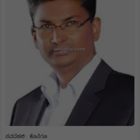
ನವದೆಹಲಿ : ಕೊನೆಗೂ