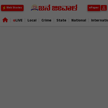
ePaper
Web Stories
|
|
|
|
|
|
LIVE
Local
Crime
State
National
Internati