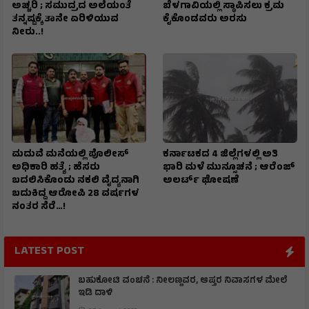
ಅಚ್ಚರಿ ; ಸಮುದ್ರದ ಅಲೆಯಂತೆ
ಬೆಳಗಾವಿಯಲ್ಲಿ ಸ್ಥಾಪಿಸಲು ಕ್ರಮ
ತನ್ನಷ್ಟಕ್ಕೆ ತಾನೇ ಏರಿಳಿಯುವ
ಕೈಕೊಂಡವರು ಅರಸು
ನೀರು..!
ಮದುವೆ ಮನೆಯಲ್ಲಿ ಪೊಲೀಸ್
ಕರ್ನಾಟಕದ 4 ಜಿಲ್ಲೆಗಳಲ್ಲಿ ಅತಿ
ಅಧಿಕಾರಿ ಹತ್ಯೆ ; ಹೆಸರು
ಭಾರಿ ಮಳೆ ಮುನ್ಸೂಚನೆ ; ಆರೆಂಜ್‌
ಬದಲಿಸಿಕೊಂಡು ನಕಲಿ ವೈದ್ಯನಾಗಿ
ಅಲರ್ಟ್‌ ಘೋಷಣೆ
ಬದುಕಿದ್ದ ಆರೋಪಿ 28 ವರ್ಷಗಳ
ನಂತರ ಸೆರೆ…!
LATEST POST
ಬಹುಕೋಟಿ ವಂಚನೆ : ನೀಲಣ್ಣವರ, ಆಪ್ತರ ನಿವಾಸಗಳ ಮೇಲೆ
ಇಡಿ ದಾಳಿ