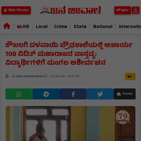
ePaper
Web Stories
|
|
|
|
|
|
LIVE
Local
Crime
State
National
Internati
​ಕೌಜಲಗಿ ದಳವಾಯಿ ಪ್ರೌಢಶಾಲೆಯಲ್ಲಿ ಆಚಾರ್ಯ
108 ವಿದಿತ್ ಮಹಾರಾಜರ ವಾಸ್ತವ್ಯ:
ವಿದ್ಯಾರ್ಥಿಗಳಿಗೆ ಮಂಗಲ ಆಶೀರ್ವಚನ
By
Jana Jeevala News
July 04, 2026 - 09:04 PM
Home