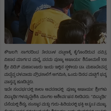
ಕೌಜಲಗಿ: ಸಾಗರದಿಂದ ತೇರದಾಳ ಪಟ್ಟಣಕ್ಕೆ ಕೈಗೊಂಡಿರುವ ಪವಿತ್ರ
ವಿಹಾರ ಮಾರ್ಗದ ಮಧ್ಯೆ, ಪರಮ ಪೂಜ್ಯ ಆಚಾರ್ಯ ಶಿರೋಮಣಿ 108
ಶ್ರೀ ವಿದಿತ್ ಮಹಾರಾಜರು ಇಂದು ಇಲ್ಲಿನ ಸ್ಥಳೀಯ ಡಾ. ಮಹಾದೇವಪ್ಪ
ಮಡ್ಡೆಪ್ಪ ದಳವಾಯಿ ಪ್ರೌಢಶಾಲೆಗೆ ಆಗಮಿಸಿ, ಒಂದು ದಿನದ ಮಟ್ಟಿಗೆ ಭವ್ಯ
ವಾಸ್ತವ್ಯ ಹೂಡಿದ್ದರು.
​ಇದೇ ಸಂದರ್ಭದಲ್ಲಿ ಶಾಲಾ ಆವರಣದಲ್ಲಿ ಪೂಜ್ಯ ಆಚಾರ್ಯ ಶ್ರೀಗಳು
ವಿದ್ಯಾರ್ಥಿಗಳನ್ನುದ್ದೇಶಿಸಿ ಮಂಗಲ ಆಶೀರ್ವಚನ ನೀಡಿದರು. "ವಿದ್ಯಾರ್ಥಿ
ದೆಸೆಯಲ್ಲಿ ಶಿಸ್ತು, ಸಂಸ್ಕಾರ ಮತ್ತು ಗುರು-ಹಿರಿಯರಲ್ಲಿ ಭಕ್ತಿ ಅತ್ಯಂತ ಮುಖ್ಯ.