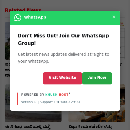
Related News
×
WhatsApp
Don't Miss Out! Join Our WhatsApp
Group!
Get latest news updates delivered straight to
your WhatsApp.
ಬಹುಕೋಟಿ ವಂಚನೆ : ನೀಲಣ್ಣವರ,
SIR : ಗಣತಿ ನಮೂನೆ ಸಲ್ಲಿಸಲು 17
ಆಪ್ತರ ನಿವಾಸಗಳ ಮೇಲೆ ಇಡಿ
ರವರೆಗೆ ಅವಕಾಶ
ದಾಳಿ
Visit Website
Join Now
®
POWERED BY
KHUSHI
HOST
Version 6.1 | Support +91 90603 29333
ಈ ನಿಗೂಢ ಬಾವಿಯಲ್ಲಿ ಮತ್ತೆ
ವಿಭಾಗೀಯ ಕಚೇರಿಗಳನ್ನು