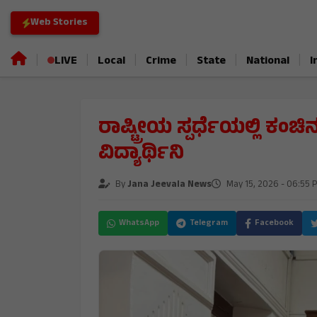
Web Stories
|
|
|
|
|
|
LIVE
Local
Crime
State
National
I
ರಾಷ್ಟ್ರೀಯ ಸ್ಪರ್ಧೆಯಲ್ಲಿ ಕಂ
ವಿದ್ಯಾರ್ಥಿನಿ
By
Jana Jeevala News
May 15, 2026 - 06:55 
WhatsApp
Telegram
Facebook