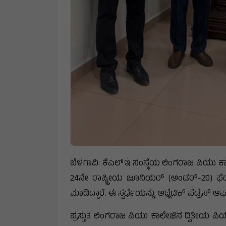
ಬೆಳಗಾವಿ: ಕೆಎಲ್ಇ ಸಂಸ್ಥೆಯ ಲಿಂಗರಾಜ ಪಿಯು ಕಾಲೇ
24ನೇ ರಾಷ್ಟ್ರೀಯ ಜೂನಿಯರ್ (ಅಂಡರ್-20) ಫೆಡರೇಶ
ಮಾಡಿದ್ದಾರೆ. ಈ ಸ್ಪರ್ಧೆಯನ್ನು ಅಥ್ಲೆಟಿಕ್ ಪೆಡ್ರೆಸ
ಪ್ರಸ್ತುತ ಲಿಂಗರಾಜ ಪಿಯು ಕಾಲೇಜಿನ ದ್ವಿತೀಯ ಪಿ