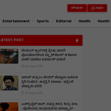
ePaper
Login
|
|
|
|
Entertainment
Sports
Editorial
Health
Health
LATEST POST
ಡೇಟಿಂಗ್ ಆ್ಯಪ್‌ನಲ್ಲಿ ಸ್ನೇಹ, ಖಾಸಗಿ
ಫೋಟೋಗಳಿಂದ ಬ್ಲ್ಯಾಕ್‌ಮೇಲ್: ₹6 ಕೋಟಿ
ಸುಲಿಗೆ ಮಾಡಿದ ಖತರ್ನಾಕ್‌ ಮಹಿಳೆ
09 August 2026
ಇರಾನ್‌ ಸುಪ್ರೀಂ ಲೀಡರ್‌ ಮೊಜ್ತಬಾ ಖಮೇನಿ
ಸ್ಥಿತಿ ಗಂಭೀರ ; ಆಸ್ಪತ್ರೆಗೆ ದಾಖಲು : ಇಸ್ರೇಲಿ
ಮಾಧ್ಯಮ ವರದಿ
09 August 2026
ಎನ್‌ಕ್ರಿಪ್ಟೆಡ್‌ ಕಾಲ್‌, ರಹಸ್ಯ ಕಡತ, ತೀವ್ರ ನಿಗಾ
: ಪೊಲೀಸರು ವಾಯುಪಡೆಯ ಹನಿಟ್ರ್ಯಾಪ್–