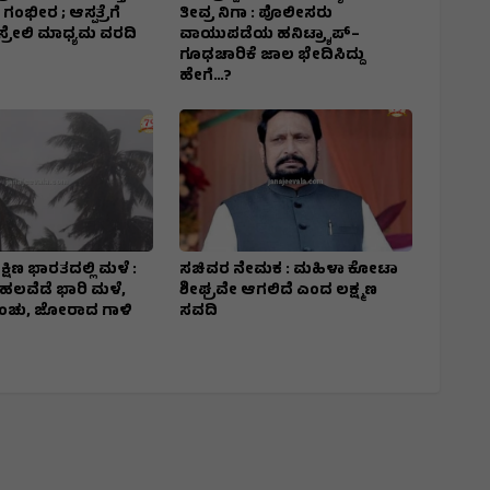
 ಗಂಭೀರ ; ಆಸ್ಪತ್ರೆಗೆ
ತೀವ್ರ ನಿಗಾ : ಪೊಲೀಸರು
ಸ್ರೇಲಿ ಮಾಧ್ಯಮ ವರದಿ
ವಾಯುಪಡೆಯ ಹನಿಟ್ರ್ಯಾಪ್–
ಗೂಢಚಾರಿಕೆ ಜಾಲ ಭೇದಿಸಿದ್ದು
ಹೇಗೆ…?
್ಷಿಣ ಭಾರತದಲ್ಲಿ ಮಳೆ :
ಸಚಿವರ ನೇಮಕ : ಮಹಿಳಾ ಕೋಟಾ
ಹಲವೆಡೆ ಭಾರಿ ಮಳೆ,
ಶೀಘ್ರವೇ ಆಗಲಿದೆ ಎಂದ ಲಕ್ಷ್ಮಣ
ಿಂಚು, ಜೋರಾದ ಗಾಳಿ
ಸವದಿ