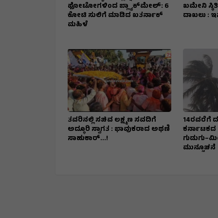
ಫೋಟೋಗಳಿಂದ ಬ್ಲ್ಯಾಕ್‌ಮೇಲ್: ₹6
ಖಮೇನಿ ಸ್ಥಿತಿ
ಕೋಟಿ ಸುಲಿಗೆ ಮಾಡಿದ ಖತರ್ನಾಕ್‌
ದಾಖಲು : ಇ
ಮಹಿಳೆ
ತವರಿನಲ್ಲಿ ಸಚಿವ ಲಕ್ಷ್ಮಣ ಸವದಿಗೆ
14ರವರೆಗೆ ದಕ
ಅದ್ಧೂರಿ ಸ್ವಾಗತ : ಭಾವುಕರಾದ ಅಥಣಿ
ಕರ್ನಾಟಕದ 
ಸಾಹುಕಾರ್...!
ಗುಡುಗು–ಮ
ಮುನ್ಸೂಚನೆ