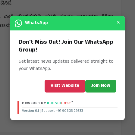
ಿಸಿದೆ.
. ಎಸ್. ಮೇಲಿನಮನಿ, ಪದವಿ ಪೂರ್ವ ಪ್ರಾಚಾರ್ಯ ಗಿರಿಜಾ
×
WhatsApp
ಿ. ರಾಮಾರಾವ್ ಶುಭ ಹಾರೈಸಿದರು.
Don't Miss Out! Join Our WhatsApp
Group!
Get latest news updates delivered straight to
your WhatsApp.
Visit Website
Join Now
®
POWERED BY
KHUSHI
HOST
Version 6.1 | Support +91 90603 29333