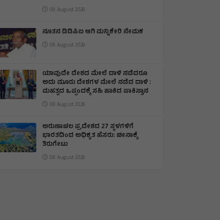
08 August 2026
ನೂತನ ಡಿಡಿಪಿಐ ಆಗಿ ಮನ್ನಿಕೇರಿ ನೇಮಕ
08 August 2026
ಯಾವುದೇ ದೇಶದ ಮೇಲೆ ದಾಳಿ ನಡೆದರೂ
ಅದು ಮೂರು ದೇಶಗಳ ಮೇಲೆ ನಡೆದ ದಾಳಿ :
ಮಹತ್ವದ ಒಪ್ಪಂದಕ್ಕೆ ಸಹಿ ಹಾಕಿದ ಪಾಕಿಸ್ತಾನ
08 August 2026
ಅರುಣಾಚಲ ಪ್ರದೇಶದ 27 ಸ್ಥಳಗಳಿಗೆ
ಭಾರತದಿಂದ ಅಧಿಕೃತ ಹೆಸರು: ಚೀನಾಕ್ಕೆ
ತಿರುಗೇಟು
08 August 2026