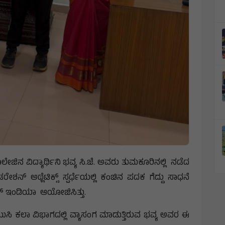
ಜಿನ ವಿದ್ಯಾರ್ಥಿನಿ ಭವ್ಯ ಸಿ.ಜೆ. ಅವರು ತುಮಕೂರಿನಲ್ಲಿ ನಡೆದ
ನ್ ಅಥ್ಲೆಟಿಕ್ಸ್ ಸ್ಪರ್ಧೆಯಲ್ಲಿ ಕಂಚಿನ ಪದಕ ಗೆದ್ದು ಸಾಧನೆ
್ ಆಫ್ ಇಂಡಿಯಾ ಆಯೋಜಿಸಿತ್ತು.
ಯುಸಿ ಕಲಾ ವಿಭಾಗದಲ್ಲಿ ವ್ಯಾಸಂಗ ಮಾಡುತ್ತಿರುವ ಭವ್ಯ ಅವರ ಈ